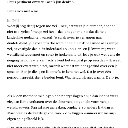
Dat is pertinent onwaar. Laat ik jou denken.
Dat is ook niet waar.
[p. 241]
Weet jij nog dat jij tegen me zei – nee, dat weet je niet meer, doet er
niet toe, geloof me, je zei het – dat je tegen me zei dat dit hele
kinderlijke gedachten waren? Je sprak over: je verlangen naar
duidelijkheid, je egocentrische wereldbeeld. En ik beaamde alles wat je
zei, bevestigde dat je dit inderdaad zo kon zien, en jij kwam mij weer
welwillend tegemoet en sprak je herkenning uit, hoe je ook wel eens de
neiging had om – je zei: ‘ach je kent het wel, dat je op een dag -’ ik weet
niet meer exact wat je zei, maar ik weet dat we eensgezind over een
je
spraken. Een
je
die jij en ik opheft. Je kent het wel. Dat je over één
persoon spreekt, die je beiden bent. Wat natuurlijk niet waar is. Denk je.
Als ik een moment mijn ogen heb neergeslagen en je dan ineens weer
zie, kan ik me verbazen over de kleur van je ogen, de vorm van je
wenkbrauwen. Dan wil ik je aan raken, omdat je zo anders lijkt dan ik.
Maar precies datzelfde gevoel kan ik ook krijgen wanneer ik naar mijn
eigen spiegelbeeld kijk.
Ik wil niet aanmatigend zijn. Als ik jouw bestaan betwijfel, vat dat dan