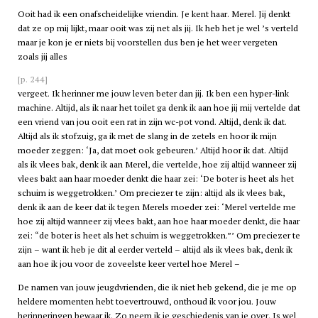
Ooit had ik een onafscheidelijke vriendin. Je kent haar. Merel. Jij denkt
dat ze op mij lijkt, maar ooit was zij net als jij. Ik heb het je wel ’s verteld
maar je kon je er niets bij voorstellen dus ben je het weer vergeten
zoals jij alles
[p. 244]
vergeet. Ik herinner me jouw leven beter dan jij. Ik ben een hyper-link
machine. Altijd, als ik naar het toilet ga denk ik aan hoe jij mij vertelde dat
een vriend van jou ooit een rat in zijn wc-pot vond. Altijd, denk ik dat.
Altijd als ik stofzuig, ga ik met de slang in de zetels en hoor ik mijn
moeder zeggen: ‘Ja, dat moet ook gebeuren.’ Altijd hoor ik dat. Altijd
als ik vlees bak, denk ik aan Merel, die vertelde, hoe zij altijd wanneer zij
vlees bakt aan haar moeder denkt die haar zei: ‘De boter is heet als het
schuim is weggetrokken.’ Om preciezer te zijn: altijd als ik vlees bak,
denk ik aan de keer dat ik tegen Merels moeder zei: ‘Merel vertelde me
hoe zij altijd wanneer zij vlees bakt, aan hoe haar moeder denkt, die haar
zei: “de boter is heet als het schuim is weggetrokken.”’ Om preciezer te
zijn – want ik heb je dit al eerder verteld – altijd als ik vlees bak, denk ik
aan hoe ik jou voor de zoveelste keer vertel hoe Merel –
De namen van jouw jeugdvrienden, die ik niet heb gekend, die je me op
heldere momenten hebt toevertrouwd, onthoud ik voor jou. Jouw
herinneringen bewaar ik. Zo neem ik je geschiedenis van je over. Is wel