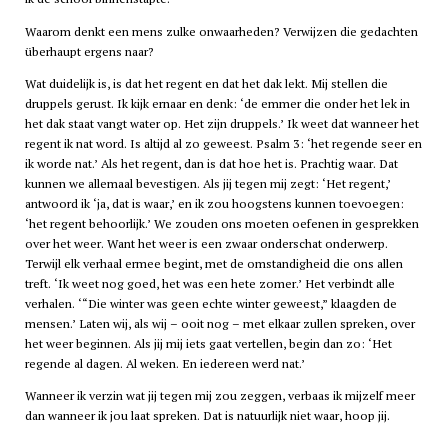
Waarom denkt een mens zulke onwaarheden? Verwijzen die gedachten
überhaupt ergens naar?
Wat duidelijk is, is dat het regent en dat het dak lekt. Mij stellen die
druppels gerust. Ik kijk ernaar en denk: ‘de emmer die onder het lek in
het dak staat vangt water op. Het zijn druppels.’ Ik weet dat wanneer het
regent ik nat word. Is altijd al zo geweest. Psalm 3: ‘het regende seer en
ik worde nat.’ Als het regent, dan is dat hoe het is. Prachtig waar. Dat
kunnen we allemaal bevestigen. Als jij tegen mij zegt: ‘Het regent,’
antwoord ik ‘ja, dat is waar,’ en ik zou hoogstens kunnen toevoegen:
‘het regent behoorlijk.’ We zouden ons moeten oefenen in gesprekken
over het weer. Want het weer is een zwaar onderschat onderwerp.
Terwijl elk verhaal ermee begint, met de omstandigheid die ons allen
treft. ‘Ik weet nog goed, het was een hete zomer.’ Het verbindt alle
verhalen. ‘“Die winter was geen echte winter geweest,” klaagden de
mensen.’ Laten wij, als wij – ooit nog – met elkaar zullen spreken, over
het weer beginnen. Als jij mij iets gaat vertellen, begin dan zo: ‘Het
regende al dagen. Al weken. En iedereen werd nat.’
Wanneer ik verzin wat jij tegen mij zou zeggen, verbaas ik mijzelf meer
dan wanneer ik jou laat spreken. Dat is natuurlijk niet waar, hoop jij.