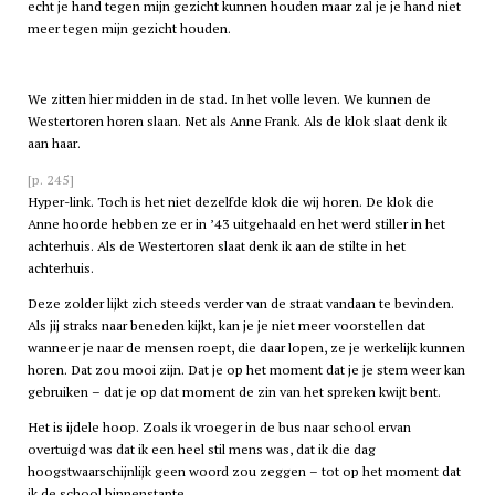
echt je hand tegen mijn gezicht kunnen houden maar zal je je hand niet
meer tegen mijn gezicht houden.
We zitten hier midden in de stad. In het volle leven. We kunnen de
Westertoren horen slaan. Net als Anne Frank. Als de klok slaat denk ik
aan haar.
[p. 245]
Hyper-link. Toch is het niet dezelfde klok die wij horen. De klok die
Anne hoorde hebben ze er in ’43 uitgehaald en het werd stiller in het
achterhuis. Als de Westertoren slaat denk ik aan de stilte in het
achterhuis.
Deze zolder lijkt zich steeds verder van de straat vandaan te bevinden.
Als jij straks naar beneden kijkt, kan je je niet meer voorstellen dat
wanneer je naar de mensen roept, die daar lopen, ze je werkelijk kunnen
horen. Dat zou mooi zijn. Dat je op het moment dat je je stem weer kan
gebruiken – dat je op dat moment de zin van het spreken kwijt bent.
Het is ijdele hoop. Zoals ik vroeger in de bus naar school ervan
overtuigd was dat ik een heel stil mens was, dat ik die dag
hoogstwaarschijnlijk geen woord zou zeggen – tot op het moment dat
ik de school binnenstapte.