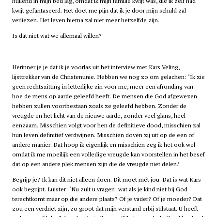
huilend in mijn bed lag, omdat ik mijn familie kwijt was, die ik zelf had
kwijt gefantaseerd. Het doet me pijn dat ik je door mijn schuld zal
verliezen. Het leven hierna zal niet meer hetzelfde zijn.
Is dat niet wat we allemaal willen?
Herinner je je dat ik je voorlas uit het interview met Kars Veling,
lijsttrekker van de Christenunie. Hebben we nog zo om gelachen: ‘Ik zie
geen rechtszitting in letterlijke zin voor me, meer een afronding van
hoe de mens op aarde geleefd heeft. De mensen die God afgewezen
hebben zullen voortbestaan zoals ze geleefd hebben. Zonder de
vreugde en het licht van de nieuwe aarde, zonder veel glans, heel
eenzaam. Misschien volgt voor hen de definitieve dood, misschien zal
hun leven definitief verdwijnen. Misschien doven zij uit op de een of
andere manier. Dat hoop ik eigenlijk en misschien zeg ik het ook wel
omdat ik me moeilijk een volledige vreugde kan voorstellen in het besef
dat op een andere plek mensen zijn die de vreugde niet delen.’
Begrijp je? Ik kan dit niet alleen doen. Dit moet mét jou. Dat is wat Kars
ook begrijpt. Luister: ‘Nu zult u vragen: wat als je kind niet bij God
terechtkomt maar op die andere plaats? Of je vader? Of je moeder? Dat
zou een verdriet zijn, zo groot dat mijn verstand erbij stilstaat. U heeft