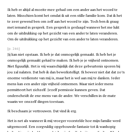
Ik heb er altijd al moeite mee gehad om een ander aan het woord te
laten. Misschien komt het omdat ik uit een stille familie kom. Dat ik het
te zeer gewend ben om zelf aan het woord te zijn. Toch ben ik graag
met iemand in gesprek. Een gesprek is geslaagd wanneer het me lukt
om de uitdrukking op het gezicht van een ander te laten veranderen.
Om de uitdrukking op het gezicht van een ander te laten veranderen.
[p. 246]
Jij kan niet opstaan. Ik heb je dat onmogelijk gemaakt. Ik heb het je
onmogelijk gemaakt geluid te maken. Ik heb je je vrijheid ontnomen.
Niet figuurlijk. Het is vrij waarschijnlijk dat deze gebeurtenis sporen bij
jou zal nalaten. Dat heb ik dan bewerkstelligt. Ik beweer niet dat dat zo’n
enorme verdienste van mij is, maar het is wel aan mij te danken. Ieder
mens kan een ander zijn vrijheid ontnemen. Maar niet ieder mens
permitteert het zichzelf. Jezelf permissie kunnen geven. Dat
onderscheidt de ene mens van de ander. We verschillen in de mate
waarin we onszelf dingen toestaan.
Ik beschaam je vertrouwen. Dat vind ik erg.
Het is net als wanneer ik mij vroeger voorstelde hoe mijn familie werd
uitgemoord. Een zorgvuldig opgebouwde fantasie tot ik wanhopig