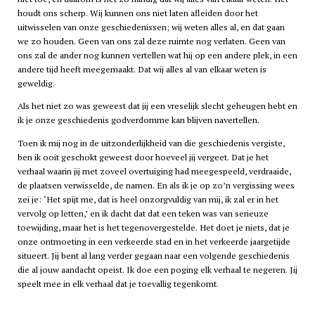
houdt ons scherp. Wij kunnen ons niet laten afleiden door het
uitwisselen van onze geschiedenissen; wij weten alles al, en dat gaan
we zo houden. Geen van ons zal deze ruimte nog verlaten. Geen van
ons zal de ander nog kunnen vertellen wat hij op een andere plek, in een
andere tijd heeft meegemaakt. Dat wij alles al van elkaar weten is
geweldig.
Als het niet zo was geweest dat jij een vreselijk slecht geheugen hebt en
ik je onze geschiedenis godverdomme kan blijven navertellen.
Toen ik mij nog in de uitzonderlijkheid van die geschiedenis vergiste,
ben ik ooit geschokt geweest door hoeveel jij vergeet. Dat je het
verhaal waarin jij met zoveel overtuiging had meegespeeld, verdraaide,
de plaatsen verwisselde, de namen. En als ik je op zo’n vergissing wees
zei je: ‘Het spijt me, dat is heel onzorgvuldig van mij, ik zal er in het
vervolg op letten,’ en ik dacht dat dat een teken was van serieuze
toewijding, maar het is het tegenovergestelde. Het doet je niets, dat je
onze ontmoeting in een verkeerde stad en in het verkeerde jaargetijde
situeert. Jij bent al lang verder gegaan naar een volgende geschiedenis
die al jouw aandacht opeist. Ik doe een poging elk verhaal te negeren. Jij
speelt mee in elk verhaal dat je toevallig tegenkomt.