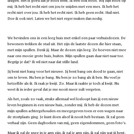
dragen. Het is goed dat je boos bent. Ik ben ook boos. Wij zijn boos op
mij. Ik heb het recht niet om jou te snijden met een mes. Ik heb het
recht niet over jou. Ik heb het recht niet. Ik heb geen recht. Huil niet.
Doe ik ook niet. Laten we het niet erger maken dan nodig.
We bevinden ons in een leeg huis met enkel een paar verhuisdozen. De
bewoners trekken de stad uit. Het zijn de laatste dozen die hier staan,
met mijn spullen. Denk jij. Maar de dozen zijn leeg. Ze hoeven niet mee
naar ons mooie grote huis, buiten. Mijn spullen gaan daar niet naar toe.
Begrijp je dat? Ik wil niet naar dat stille land.
Jij bent niet bang voor het nieuwe. Jij bent bang om dood te gaan, niet
om te leven. Nu ben je bang. Nu ben je zo bang als ik ben. Nu voel je
hetzelfde als ik. Ik raak je kwijt. Zo. Maar ik raakte je toch al kwijt. Nu
weet ik in ieder geval dat je me nooit meer zult vergeten.
Als het, zoals zo vaak, straks allemaal wel losloopt kan jij een nieuw
leven beginnen in een nieuw huis, zonder mij. Ik heb de dozen met
mijn spullen achtergehouden en meegegeven toen er een wagen naar
de stortplaats ging. Je kunt doen alsof ik nooit heb bestaan. Ik zal geen
verhaal zijn. Geen dagboeken van mij, geen eigendommen, geen foto’s.
Maar ik zal de snee in je arm zijn, ik zal je arm zijn, ik zal zijn wat jij bent,