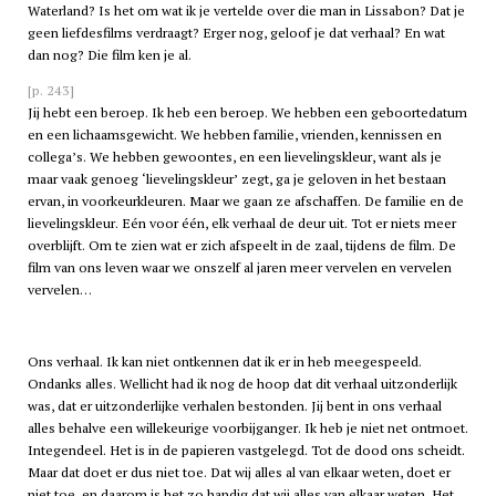
Waterland
? Is het om wat ik je vertelde over die man in Lissabon? Dat je
geen liefdesfilms verdraagt? Erger nog, geloof je dat verhaal? En wat
dan nog? Die film ken je al.
[p. 243]
Jij hebt een beroep. Ik heb een beroep. We hebben een geboortedatum
en een lichaamsgewicht. We hebben familie, vrienden, kennissen en
collega’s. We hebben gewoontes, en een lievelingskleur, want als je
maar vaak genoeg ‘lievelingskleur’ zegt, ga je geloven in het bestaan
ervan, in voorkeurkleuren. Maar we gaan ze afschaffen. De familie en de
lievelingskleur. Eén voor één, elk verhaal de deur uit. Tot er niets meer
overblijft. Om te zien wat er zich afspeelt in de zaal, tijdens de film. De
film van ons leven waar we onszelf al jaren meer vervelen en vervelen
vervelen…
Ons verhaal. Ik kan niet ontkennen dat ik er in heb meegespeeld.
Ondanks alles. Wellicht had ik nog de hoop dat dit verhaal uitzonderlijk
was, dat er uitzonderlijke verhalen bestonden. Jij bent in ons verhaal
alles behalve een willekeurige voorbijganger. Ik heb je niet net ontmoet.
Integendeel. Het is in de papieren vastgelegd. Tot de dood ons scheidt.
Maar dat doet er dus niet toe. Dat wij alles al van elkaar weten, doet er
niet toe, en daarom is het zo handig dat wij alles van elkaar weten. Het