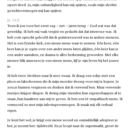
opzet deed. Ja, mijn onhandigheid kan mij spijten, zoals mijn slechte
gezichtsvermogen mij kan spijten.
[p. 242]
Toen ik jou voor het eerst zag – net – jaren terug – God wat was dat
geweldig. Ik heb mij vaak vergist en gedacht dat dat interesse was. Ik
heb ooit oprecht geloofd dat ik geïnteresseerd was in andere mensen.
Het is een fysieke kick, een nieuw mens waar te nemen. Eén keer, één
keer kan je je ogen over een ander mens laten glijden, één keer kan je
een ander aanraken, en daarna is alles herkenning geworden. Met elke
nieuwe blik annexeer je een nieuw mens, lijf je zijn leven bij het jouwe
in.
Ik heb twee vlechten waar ik mee zwaai. Ik draag een rokje met een
plooi en lakschoenen die ik mijn moeder dwong voor mij te kopen. Je
zou je kunnen vergissen en denken dat ik verwend ben. Maar verwende
meisjes krijgen dingen. Ik dwing mijn vrienden hun eigenschappen af te
staan, hun karakters aan mij te geven. Ik ben een té empathisch mens. Ik
vermoord ze met mijn inlevingsvermogen. Ik maak mij elk verhaal
eigen.
Je kent het wel, je krijgt een nieuw woord en onmiddellijk adopteer je
het, je noemt het: tijdsbeeld. En je loopt naar de supermarkt, groet de