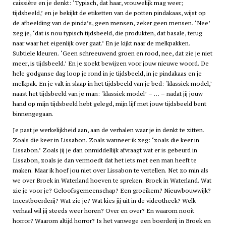
caissière en je denkt: ‘Typisch, dat haar, vrouwelijk mag weer;
tijdsbeeld,’ en je bekijkt de etiketten van de potten pindakaas, wijst op
de afbeelding van de pinda’s, geen mensen, zeker geen mensen. ‘Nee’
zeg je, ‘dat is nou typisch tijdsbeeld, die produkten, dat basale, terug
naar waar het eigenlijk over gaat.’ En je kijkt naar de melkpakken.
Subtiele kleuren. ‘Geen schreeuwend groen en rood, nee, dat zie je niet
meer, is tijdsbeeld.’ En je zoekt bewijzen voor jouw nieuwe woord. De
hele godganse dag loop je rond in je tijdsbeeld, in je pindakaas en je
melkpak. En je valt in slaap in het tijdsbeeld van je bed: ‘klassiek model,’
naast het tijdsbeeld van je man: ‘klassiek model’ – … – nadat jij jouw
hand op mijn tijdsbeeld hebt gelegd, mijn lijf met jouw tijdsbeeld bent
binnengegaan.
Je past je werkelijkheid aan, aan de verhalen waar je in denkt te zitten.
Zoals die keer in Lissabon. Zoals wanneer ik zeg: ‘zoals die keer in
Lissabon.’ Zoals jij je dan onmiddellijk afvraagt wat er is gebeurd in
Lissabon, zoals je dan vermoedt dat het iets met een man heeft te
maken. Maar ik hoef jou niet over Lissabon te vertellen. Net zo min als
we over Broek in Waterland hoeven te spreken. Broek in Waterland. Wat
zie je voor je? Geloofsgemeenschap? Een groeikern? Nieuwbouwwijk?
Incestboerderij? Wat zie je? Wat kies jij uit in de videotheek? Welk
verhaal wil jij steeds weer horen? Over en over? En waarom nooit
horror? Waarom altijd horror? Is het vanwege een boerderij in
Broek en