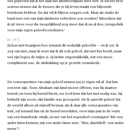
wel geproefd dat ik het daar het allermoeilijkste mee heb. Ik wil het heel
serieus nemen dat de keuzes die je bij leven maakt een blijvende
betekenis hebben. En dat wil ik blijven zeggen ook. Maar als straks de
band met een van mijn kinderen verbroken zou worden? Misschien dat
ik uit vrees voor die mogelijkheid nog meer dan ik nu al doe, terugschrik
voor mijn eigen geloofsconclusies.’
[p. 247]
Jij kon niet begrijpen hoe iemand dit werkelijk geloofde – en ik zei: ik
zeg van niet, maar ik weet dat ik dit ook geloof, dat niet het beeld, maar
wel zijn logica de mijne is. Jij lachte ongemakkelijk, wat een mooi
compliment was; de uitdrukking op je gezicht veranderde.
De consequenties van mijn geloof nemen jou je eigen wil af. Dat kan
een test zijn. Toen Abraham zijn kind moest offeren, was hij daartoe
bereid, en toen hij bereid bleek, zei God hem dat het niet nodig was; hij
behield zijn zoon, zijn familie was gezegend. Als ik oprecht geloof dat
de wereld alleen uit mijzelf bestaat, als ik daar alle consequenties van
trek, zal iemand dan uit de hemel neerdalen, voor mijn part in de vorm
van een brandende struik, en me van het tegendeel overtuigen? Me een
ander laten kennen, mij een ander laten zien: ‘Hier, alsjeblieft: een ander
mens’?