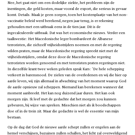
Nee, het gaat niet om een dodelijke ziekte, het probleem zijn de
inentingen, die geld kosten, maar vooral de export, die serieus in gevaar
komt. Details. Maak je geen zorgen, toen het kostenplaatje van het non-
vaccinatie beleid werd berekend, negen jaar terug, is er rekening
gehouden met een uitbraak eens in de tien jaar. Dit is de
ingecalculeerde uitbraak. Dat was het economische nieuws. Verder een
taalkwestie: Het Macedonische leger bombardeert de Albanese
terroristen, die zichzelf vrijheidsstrijders noemen en met de regering
wilden praten, maar de Macedonische regering spreekt niet met de
vrijheidsstrijders, omdat deze door de Macedonische regering
terroristen worden genoemd en met terroristen praten regeringen niet.
In diezelfde krant twee weken geleden sprak Kars: ‘De hele schepping
verkeert in barensnood. De zielen van de overledenen en wij die hier op
aarde leven, wij zijn allemaal in afwachting van het moment waarop God
de aarde opnieuw zal scheppen. Niemand kan berekenen wanneer dat
moment aanbreekt. Het kan nog duizend jaar duren. Het kan ook
morgen zijn. Ik leef met de gedachte dat het morgen zou kunnen
gebeuren, bij wijze van spreken. Misschien niet als ik boodschappen
doe of in de trein zit. Maar die gedachte is wel de essentie van mijn
bestaan.
Op de dag dat God de nieuwe aarde schept zullen er engelen aan de
hemel verschijnen, bazuinen zullen schallen, het licht zal overweldigend