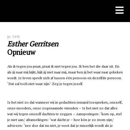
Skip
to
content
[p. 240]
Esther Gerritsen
Opnieuw
Als ik tegen jou praat, praat ik niet tegen jou. Ik ben het die daar zit. En
als jij naar mij kijkt, kijk jij niet naar mij, maar ben jij het waar naar gekeken
wordt. Je leven speelt zich af tussen één persoon en dezelfde persoon.
‘Dat zal toch niet waar zijn.’ Zeg je tegen jezelf.
Is het niet zo dat wanneer wij in gedachten iemand toespreken, onszelf,
onze moeders, onze zogenaamde vrienden – Is het niet zo dat alles
wat wij tegen onszelf dachten te zeggen – Aansporingen: ‘kom op, stel
je niet aan,’ afranselingen: ‘wat dácht je – hoe kón je zo stom zijn,’
adviezen: ‘nee doe dat nu niet, je weet dat je misselijk wordt als je