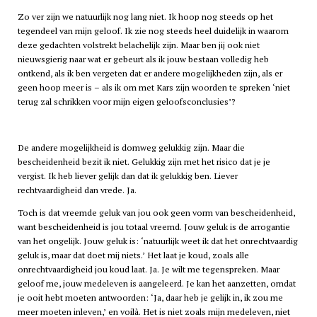
Zo ver zijn we natuurlijk nog lang niet. Ik hoop nog steeds op het
tegendeel van mijn geloof. Ik zie nog steeds heel duidelijk in waarom
deze gedachten volstrekt belachelijk zijn. Maar ben jij ook niet
nieuwsgierig naar wat er gebeurt als ik jouw bestaan volledig heb
ontkend, als ik ben vergeten dat er andere mogelijkheden zijn, als er
geen hoop meer is – als ik om met Kars zijn woorden te spreken ‘niet
terug zal schrikken voor mijn eigen geloofsconclusies’?
De andere mogelijkheid is domweg gelukkig zijn. Maar die
bescheidenheid bezit ik niet. Gelukkig zijn met het risico dat je je
vergist. Ik heb liever gelijk dan dat ik gelukkig ben. Liever
rechtvaardigheid dan vrede. Ja.
Toch is dat vreemde geluk van jou ook geen vorm van bescheidenheid,
want bescheidenheid is jou totaal vreemd. Jouw geluk is de arrogantie
van het ongelijk. Jouw geluk is: ‘natuurlijk weet ik dat het onrechtvaardig
geluk is, maar dat doet mij niets.’ Het laat je koud, zoals alle
onrechtvaardigheid jou koud laat. Ja. Je wilt me tegenspreken. Maar
geloof me, jouw medeleven is aangeleerd. Je kan het aanzetten, omdat
je ooit hebt moeten antwoorden: ‘Ja, daar heb je gelijk in, ik zou me
meer moeten inleven,’ en voilà. Het is niet zoals mijn medeleven, niet