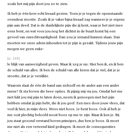
zoals het mij pijn doet jou zo te zien.
Ik heb je één keer echt kwaad gezien. Toen je je tegen de openstaande
ovendeur stootte. Zoals ik je vaker bijna kwaad zag wanneer je je ergens
pijn aan deed. Dat is de duidelijkste pijn die jij kent, waar je het niet mee
eens bent, en wat voor jou nog het dichtst in de buurt komt bij een
gevoel van onrechtvaardigheid. Dan zou je iemand kunnen slaan. Dan
moeten we onze adem inhouden tot je pijn is gezakt. Tijdens jouw pijn
mogen we geen enke-
[p. 248]
le blijk van aanwezigheid geven. Maar ik zeg je nu: Hier ben ik, en ik ben
de schuld van alles. Ik ben de schuld van alle keren dat je viel, dat je je
stootte, dat je je verslikte.
Waarom slaat de één de hand aan zichzelf en de ander aan een ander
mens? Ik sta boven die twee opties. Ik pijnig mij via jou. Omdat het me
niet lukt jou mij pijn te laten doen, neem ik genoegen met het pijn
hebben omdat jij pijn hebt, die ik jou geef. Een mes door jouw vlees, dat
voel ik hier, in mijn vlees. Wees niet boos. Je bent boos. Ook al heb je
me ooit plechtig beloofd nooit boos op me te zijn. Maar ik ken je. Bij
jou staat gezond verstand boven principes, dus ben je boos. Ik moet
me niet als een verwend kind gedragen. Ik moet de consequenties