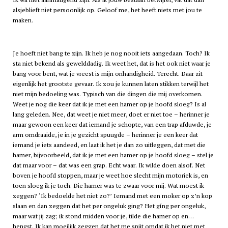
alsjeblieft niet persoonlijk op. Geloof me, het heeft niets met jou te
maken.
Je hoeft niet bang te zijn. Ik heb je nog nooit iets aangedaan. Toch? Ik
sta niet bekend als gewelddadig. Ik weet het, dat is het ook niet waar je
bang voor bent, wat je vreest is mijn onhandigheid. Terecht. Daar zit
eigenlijk het grootste gevaar. Ik zou je kunnen laten stikken terwijl het
niet mijn bedoeling was. Typisch van die dingen die mij overkomen.
Weet je nog die keer dat ik je met een hamer op je hoofd sloeg? Is al
lang geleden. Nee, dat weet je niet meer, doet er niet toe – herinner je
maar gewoon een keer dat iemand je schopte, van een trap afduwde, je
arm omdraaide, je in je gezicht spuugde – herinner je een keer dat
iemand je iets aandeed, en laat ik het je dan zo uitleggen, dat met die
hamer, bijvoorbeeld, dat ik je met een hamer op je hoofd sloeg – stel je
dat maar voor – dat was een grap. Echt waar. Ik wilde doen alsof. Net
boven je hoofd stoppen, maar je weet hoe slecht mijn motoriek is, en
toen sloeg ik je toch. Die hamer was te zwaar voor mij. Wat moest ik
zeggen? ‘Ik bedoelde het niet zo?’ Iemand met een moker op z’n kop
slaan en dan zeggen dat het per ongeluk ging? Het gíng per ongeluk,
maar wat jij zag; ik stond midden voor je, tilde die hamer op en…
hengst. Ik kan moeilijk zeggen dat het me spijt omdat ik het niet met