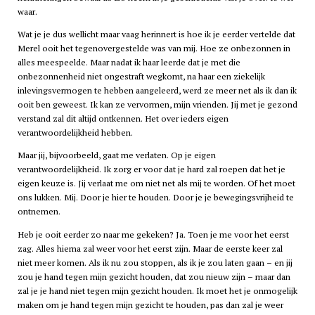
waar.
Wat je je dus wellicht maar vaag herinnert is hoe ik je eerder vertelde dat
Merel ooit het tegenovergestelde was van mij. Hoe ze onbezonnen in
alles meespeelde. Maar nadat ik haar leerde dat je met die
onbezonnenheid niet ongestraft wegkomt, na haar een ziekelijk
inlevingsvermogen te hebben aangeleerd, werd ze meer net als ik dan ik
ooit ben geweest. Ik kan ze vervormen, mijn vrienden. Jij met je gezond
verstand zal dit altijd ontkennen. Het over ieders eigen
verantwoordelijkheid hebben.
Maar jij, bijvoorbeeld, gaat me verlaten. Op je eigen
verantwoordelijkheid. Ik zorg er voor dat je hard zal roepen dat het je
eigen keuze is. Jij verlaat me om niet net als mij te worden. Of het moet
ons lukken. Mij. Door je hier te houden. Door je je bewegingsvrijheid te
ontnemen.
Heb je ooit eerder zo naar me gekeken? Ja. Toen je me voor het eerst
zag. Alles hierna zal weer voor het eerst zijn. Maar de eerste keer zal
niet meer komen. Als ik nu zou stoppen, als ik je zou laten gaan – en jij
zou je hand tegen mijn gezicht houden, dat zou nieuw zijn – maar dan
zal je je hand niet tegen mijn gezicht houden. Ik moet het je onmogelijk
maken om je hand tegen mijn gezicht te houden, pas dan zal je weer