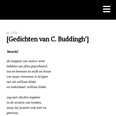
Skip
to
content
[p. 243]
[Gedichten van C. Buddingh’]
Verschil
de jongens van venice-west
hebben van alles geprobeerd:
tea en bennies en milk en horse
om maar visioenen te krijgen
net als william blake
en inderdaad: william blake
zag niet slechts engelen
in de straten van londen,
maar hij praatte ook met ze,
gewoon,