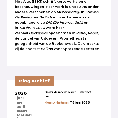
Mira Aluç (1993) schrijft korte verhalen en
beschouwingen. Haar werk is sinds 2015 onder
andere verschenen op
Mister Motley
, in
Streven
,
De Revisor
en
De Gids
en werd meermaals
gepubliceerd op
DIG
(De Internet Gids)
en
in
Tirade
. In 2020 werd haar
verhaal
Backspace
opgenomen in
Rebel, Rebel
,
de bundel van Uitgeverij Prometheus ter
gelegenheid van de Boekenweek. Ook maakte
zij de podcast
Balkon
voor Sprekende Letteren.
Blog archief
Onder de moede blaren – over het
2026
bos
juni
Menno Hartman
/ 18 juni 2026
mei
april
maart
februari