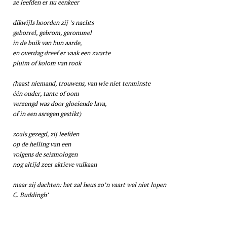
ze leefden er nu eenkeer
dikwijls hoorden zij ’s nachts
geborrel, gebrom, gerommel
in de buik van hun aarde,
en overdag dreef er vaak een zwarte
pluim of kolom van rook
(haast niemand, trouwens, van wie niet tenminste
één ouder, tante of oom
verzengd was door gloeiende lava,
of in een asregen gestikt)
zoals gezegd, zij leefden
op de helling van een
volgens de seismologen
nog altijd zeer aktieve vulkaan
maar zij dachten: het zal heus zo’n vaart wel niet lopen
C. Buddingh’