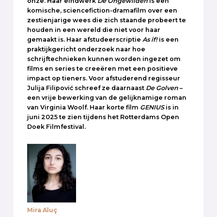
onze. Haar eindwerk
De Ongewilden
is een
komische, sciencefiction-dramafilm over een
zestienjarige wees die zich staande probeert te
houden in een wereld die niet voor haar
gemaakt is. Haar afstudeerscriptie
As if!
is een
praktijkgericht onderzoek naar hoe
schrijftechnieken kunnen worden ingezet om
films en series te creeëren met een positieve
impact op tieners. Voor afstuderend regisseur
Julija Filipović schreef ze daarnaast
De Golven
–
een vrije bewerking van de gelijknamige roman
van Virginia Woolf. Haar korte film
GENIUS
is in
juni 2025 te zien tijdens het Rotterdams Open
Doek Filmfestival.
Mira Aluç