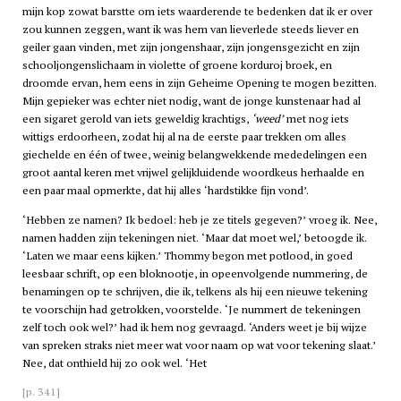
mijn kop zowat barstte om iets waarderende te bedenken dat ik er over
zou kunnen zeggen, want ik was hem van lieverlede steeds liever en
geiler gaan vinden, met zijn jongenshaar, zijn jongensgezicht en zijn
schooljongenslichaam in violette of groene korduroj broek, en
droomde ervan, hem eens in zijn Geheime Opening te mogen bezitten.
Mijn gepieker was echter niet nodig, want de jonge kunstenaar had al
een sigaret gerold van iets geweldig krachtigs,
‘weed’
met nog iets
wittigs erdoorheen, zodat hij al na de eerste paar trekken om alles
giechelde en één of twee, weinig belangwekkende mededelingen een
groot aantal keren met vrijwel gelijkluidende woordkeus herhaalde en
een paar maal opmerkte, dat hij alles ‘hardstikke fijn vond’.
‘Hebben ze namen? Ik bedoel: heb je ze titels gegeven?’ vroeg ik. Nee,
namen hadden zijn tekeningen niet. ‘Maar dat moet wel,’ betoogde ik.
‘Laten we maar eens kijken.’ Thommy begon met potlood, in goed
leesbaar schrift, op een bloknootje, in opeenvolgende nummering, de
benamingen op te schrijven, die ik, telkens als hij een nieuwe tekening
te voorschijn had getrokken, voorstelde. ‘Je nummert de tekeningen
zelf toch ook wel?’ had ik hem nog gevraagd. ‘Anders weet je bij wijze
van spreken straks niet meer wat voor naam op wat voor tekening slaat.’
Nee, dat onthield hij zo ook wel. ‘Het
[p. 341]