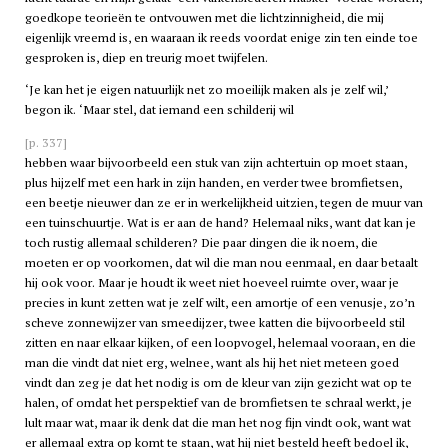
goedkope teorieën te ontvouwen met die lichtzinnigheid, die mij
eigenlijk vreemd is, en waaraan ik reeds voordat enige zin ten einde toe
gesproken is, diep en treurig moet twijfelen.
‘Je kan het je eigen natuurlijk net zo moeilijk maken als je zelf wil,’
begon ik. ‘Maar stel, dat iemand een schilderij wil
[p. 337]
hebben waar bijvoorbeeld een stuk van zijn achtertuin op moet staan,
plus hijzelf met een hark in zijn handen, en verder twee bromfietsen,
een beetje nieuwer dan ze er in werkelijkheid uitzien, tegen de muur van
een tuinschuurtje. Wat is er aan de hand? Helemaal niks, want dat kan je
toch rustig allemaal schilderen? Die paar dingen die ik noem, die
moeten er op voorkomen, dat wil die man nou eenmaal, en daar betaalt
hij ook voor. Maar je houdt ik weet niet hoeveel ruimte over, waar je
precies in kunt zetten wat je zelf wilt, een amortje of een venusje, zo’n
scheve zonnewijzer van smeedijzer, twee katten die bijvoorbeeld stil
zitten en naar elkaar kijken, of een loopvogel, helemaal vooraan, en die
man die vindt dat niet erg, welnee, want als hij het niet meteen goed
vindt dan zeg je dat het nodig is om de kleur van zijn gezicht wat op te
halen, of omdat het perspektief van de bromfietsen te schraal werkt, je
lult maar wat, maar ik denk dat die man het nog fijn vindt ook, want wat
er allemaal extra op komt te staan, wat hij niet besteld heeft bedoel ik,