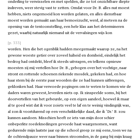
onderling te verwisselen en met spelden, die ze tot onzichtbare diepte
indreven, weer stevig vast te zetten. Omdat voor Dr. B. alles nut moest
hebben, niets ongemoeid kon worden gelaten, en alles dienstbaar
moest worden gemaakt aan haar bemoeizucht, werd, al meteen na de
opening van de tentoonstelling, een hele klas aan het determineren
gezet, waarbij natuurlijk niemand uit de vervalsingen wijs kon
[p. 333]
worden. Hen die het ogenblik hadden meegemaakt waarop ze, na het
gewone woeste getier over zoveel luiheid en domheid, eindelijk het
bedrog had ontdekt, bleef ik steeds uitvragen, en telkens opnieuw
moesten zij mij vertellen hoe Dr. B., gebogen over het vochtige, naar
stront en rottende schoenen riekende mosdek, gekeken had, en hoe
haar stem bij de eerste paar woorden die ze had kunnen uitbrengen,
geklonken had. Haar verwoede pogingen om te weten te komen wie de
daders waren geweest, leverden niets op. Ik zinspeelde soms, bij het
doorvertellen van het gebeurde, op een eigen aandeel, hoewel ik maar
al te goed wist dat ik voor zoiets veel te laf en te weinig vindingrijk was,
al zon ik voortdurend op een verschrikkelijke daad, die ik ‘Dr.’ B. zou
kunnen aandoen. Misschien heeft ze iets van mijn door schier
onbeperkte roedeknedingen gevoede haat waargenomen, want
gedurende mijn laatste jaar op die school greep ze mij eens, toen we na
de ochtendpauze weer naar binnen stroomden, in de gang bij mijn kraag