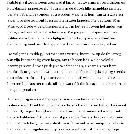
laatste maal zou mogen zien nadat hij, bij het zwemmen verdronken en
kort daarop aangespoeld, door mij in de doodstille namiddag aan het
verlaten strand gevonden zou worden, waarna ik hem van zijn zilveren
zwembroekje zou ontdoen om hem zeer langdurig te bezitten. Man,
Vrouw, of Dode – de uitnemendheid van het een boven het ander was
gene, want ze hadden enerlei adem. We gingen nu slapen, want we
wilden de volgende dag zo tijdig mogelijk terug naar Friesland, en
hadden nog veel boodschappen te doen, en van alles in te pakken.
De volgende middag, kort voor ons vertrek, kwam. A. op de thuisweg
van zijn kantoor nog even langs, om te horen hoe we de velerlei
ervaringen van de vorige dag verwerkt hadden, en samen met hem
maakte ik nog even de wodka op, die nu, zelfs uit de ijskast, nog steeds
naar niks smaakte. ‘Ik ga toch van de drank af, wist je dat?’ deelde ik
hem mede. ‘Dus het maakt niks uit wat of ik drink. Laat ik dus eerst maar
dit spul opmaken.’
A. droeg nog even wat bagage voor me naar beneden en ik,
onbeschaamd met het volle glas in de hand naar buiten tredend en er uit
drinkend, begon, terwijl we bij de automobiel stonden, uitvoerig met
hem te babbelen. ‘Dat ik er van af ga, van de fles en de kruik, dat is een
ding dat vaststaat,’ verzekerde ik hem. ‘Hoewel je natuurlijk niet alles in
het leven kunt regelen en organiseren, want waar blijf je dan. Sjonge