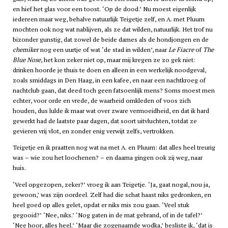
en hief het glas voor een toost. ‘Op de dood.’ Nu moest eigenlijk
iedereen maar weg, behalve natuurlijk Teigetje zelf, en A. met Pluum
mochten ook nog wat nablijven, als ze dat wilden, natuurlijk. Het trof nu
bizonder gunstig, dat zowel de beide dames als de hondjongen en de
chemiker
nog een uurtje of wat ‘de stad in wilden’, naar
Le Fiacre
of
The
Blue Nose
, het kon zeker niet op, maar mij kregen ze zo gek niet:
drinken hoorde je thuis te doen en alleen in een werkelijk noodgeval,
zoals smiddags in Den Haag, in een kafee, en naar een nachtkroeg of
nachtclub gaan, dat deed toch geen fatsoenlijk mens? Soms moest men
echter, voor orde en vrede, de waarheid omkleden of voos zich
houden, dus lulde ik maar wat over zware vermoeidheid, en dat ik hard
gewerkt had de laatste paar dagen, dat soort uitvluchten, totdat ze
gevieren vrij vlot, en zonder enig verwijt zelfs, vertrokken.
Teigetje en ik praatten nog wat na met A. en Pluum: dat alles heel treurig
was – wie zou het loochenen? – en daarna gingen ook zij weg, naar
huis.
‘Veel opgezopen, zeker?’ vroeg ik aan Teigetje. ‘Ja, gaat nogal, nou ja,
gewoon,’ was zijn oordeel. Zelf had die schat haast niks gedronken, en
heel goed op alles gelet, opdat er niks mis zou gaan. ‘Veel stuk
gegooid?’ ‘Nee, niks.’ ‘Nog gaten in de mat gebrand, of in de tafel?’
‘Nee hoor, alles heel.’ ‘Maar die zogenaamde wodka,’ besliste ik, ‘dat is