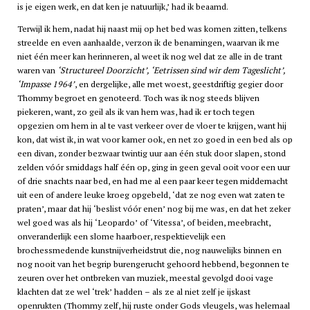
is je eigen werk, en dat ken je natuurlijk,’ had ik beaamd.
Terwijl ik hem, nadat hij naast mij op het bed was komen zitten, telkens
streelde en even aanhaalde, verzon ik de benamingen, waarvan ik me
niet één meer kan herinneren, al weet ik nog wel dat ze alle in de trant
waren van
‘Structureel Doorzicht’, ‘Eetrissen sind wir dem Tageslicht’,
‘Impasse 1964’
, en dergelijke, alle met woest, geestdriftig gegier door
Thommy begroet en genoteerd. Toch was ik nog steeds blijven
piekeren, want, zo geil als ik van hem was, had ik er toch tegen
opgezien om hem in al te vast verkeer over de vloer te krijgen, want hij
kon, dat wist ik, in wat voor kamer ook, en net zo goed in een bed als op
een divan, zonder bezwaar twintig uur aan één stuk door slapen, stond
zelden vóór smiddags half één op, ging in geen geval ooit voor een uur
of drie snachts naar bed, en had me al een paar keer tegen middernacht
uit een of andere leuke kroeg opgebeld, ‘dat ze nog even wat zaten te
praten’, maar dat hij ‘beslist vóór enen’ nog bij me was, en dat het zeker
wel goed was als hij ‘Leopardo’ of ‘Vitessa’, of beiden, meebracht,
onveranderlijk een slome haarboer, respektievelijk een
brochessmedende kunstnijverheidstrut die, nog nauwelijks binnen en
nog nooit van het begrip burengerucht gehoord hebbend, begonnen te
zeuren over het ontbreken van muziek, meestal gevolgd dooi vage
klachten dat ze wel ‘trek’ hadden – als ze al niet zelf je ijskast
openrukten (Thommy zelf, hij ruste onder Gods vleugels, was helemaal