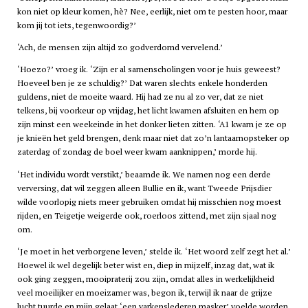
kon niet op kleur komen, hè? Nee, eerlijk, niet om te pesten hoor, maar
kom jij tot iets, tegenwoordig?’
‘Ach, de mensen zijn altijd zo godverdomd vervelend.’
‘Hoezo?’ vroeg ik. ‘Zijn er al samenscholingen voor je huis geweest?
Hoeveel ben je ze schuldig?’ Dat waren slechts enkele honderden
guldens, niet de moeite waard. Hij had ze nu al zo ver, dat ze niet
telkens, bij voorkeur op vrijdag, het licht kwamen afsluiten en hem op
zijn minst een weekeinde in het donker lieten zitten. ‘A1 kwam je ze op
je knieën het geld brengen, denk maar niet dat zo’n lantaarnopsteker op
zaterdag of zondag de boel weer kwam aanknippen,’ morde hij.
‘Het individu wordt verstikt,’ beaamde ik. We namen nog een derde
verversing, dat wil zeggen alleen Bullie en ik, want Tweede Prijsdier
wilde voorlopig niets meer gebruiken omdat hij misschien nog moest
rijden, en Teigetje weigerde ook, roerloos zittend, met zijn sjaal nog
om.
‘Je moet in het verborgene leven,’ stelde ik. ‘Het woord zelf zegt het al.’
Hoewel ik wel degelijk beter wist en, diep in mijzelf, inzag dat, wat ik
ook ging zeggen, mooipraterij zou zijn, omdat alles in werkelijkheid
veel moeilijker en moeizamer was, begon ik, terwijl ik naar de grijze
lucht tuurde en mijn gelaat ‘een varkenslederen masker’ voelde worden,