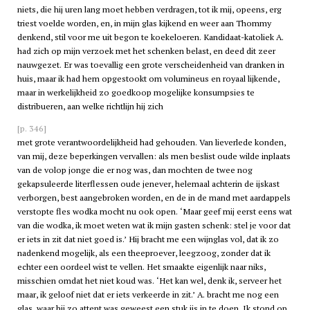
niets, die hij uren lang moet hebben verdragen, tot ik mij, opeens, erg
triest voelde worden, en, in mijn glas kijkend en weer aan Thommy
denkend, stil voor me uit begon te koekeloeren. Kandidaat-katoliek A.
had zich op mijn verzoek met het schenken belast, en deed dit zeer
nauwgezet. Er was toevallig een grote verscheidenheid van dranken in
huis, maar ik had hem opgestookt om volumineus en royaal lijkende,
maar in werkelijkheid zo goedkoop mogelijke konsumpsies te
distribueren, aan welke richtlijn hij zich
[p. 346]
met grote verantwoordelijkheid had gehouden. Van lieverlede konden,
van mij, deze beperkingen vervallen: als men beslist oude wilde inplaats
van de volop jonge die er nog was, dan mochten de twee nog
gekapsuleerde literflessen oude jenever, helemaal achterin de ijskast
verborgen, best aangebroken worden, en de in de mand met aardappels
verstopte fles wodka mocht nu ook open. ‘Maar geef mij eerst eens wat
van die wodka, ik moet weten wat ik mijn gasten schenk: stel je voor dat
er iets in zit dat niet goed is.’ Hij bracht me een wijnglas vol, dat ik zo
nadenkend mogelijk, als een theeproever, leegzoog, zonder dat ik
echter een oordeel wist te vellen. Het smaakte eigenlijk naar niks,
misschien omdat het niet koud was. ‘Het kan wel, denk ik, serveer het
maar, ik geloof niet dat er iets verkeerde in zit.’ A. bracht me nog een
glas, waar hij zo attent was geweest een stuk ijs in te doen. Ik stond op,