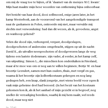
om mij de vraag toe te bijten, of ik ‘daarnet van de meisjes W.C. kwam’.
Mijn haat maakte mijn hese woorden van ontkenning bijna onhoorbaar.
Het bericht van haar dood, dooi zelfmoord, enige jaren later, in het
kamp Westerbork, aan de vooravond van het aangekondigde transport
naai de gaskamers in Polen, ontroerde mij niet, maar vervulde mij
slechts met verwondering: had dan dit wezen, als ik, gevoelens, angst
en wanhoop gekend?
Velen die dood zijn, verhongerd, vergast, doodgeslagen,
doodgeschoten of anderszins omgebracht, stijgen op uit de nacht:
David K., als uitvaller neergeschoten of doodgevroren langs de weg
tijdens een laatste dodenmars; zijn vader, al eerder, in het kamp zelf,
van uitputting; Simon L., die misschien kon onderduiken in Friesland,
maar al te moe was om er nog aan te willen beginnen; Bertje W. en haar
broertje Leendert, samen met hun ouders, thuis, met vergif en gas,
waarna ik het broertje zijn kolbertkostuum gekregen en nog lang
gedragen heb, een knap, slank jongetje, met wiens beeld voor ogen ik
vaak mijn geheime deel had beroerd. (In het bezit van het kostuum
gekomen kon ik, als ik het aanhad of mijn gezicht er in begroef, nog
sneller de verzadiging bereiken, waarbij ik mij hem naakt, wel reeds
dood, maar nog niet
[p. 334]