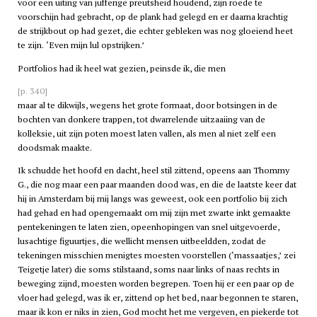
voor een uiting van jufferige preutsheid houdend, zijn roede te
voorschijn had gebracht, op de plank had gelegd en er daarna krachtig
de strijkbout op had gezet, die echter gebleken was nog gloeiend heet
te zijn. ‘Even mijn lul opstrijken.’
Portfolios had ik heel wat gezien, peinsde ik, die men
[p. 340]
maar al te dikwijls, wegens het grote formaat, door botsingen in de
bochten van donkere trappen, tot dwarrelende uitzaaiing van de
kolleksie, uit zijn poten moest laten vallen, als men al niet zelf een
doodsmak maakte.
Ik schudde het hoofd en dacht, heel stil zittend, opeens aan Thommy
G., die nog maar een paar maanden dood was, en die de laatste keer dat
hij in Amsterdam bij mij langs was geweest, ook een portfolio bij zich
had gehad en had opengemaakt om mij zijn met zwarte inkt gemaakte
pentekeningen te laten zien, opeenhopingen van snel uitgevoerde,
lusachtige figuurtjes, die wellicht mensen uitbeeldden, zodat de
tekeningen misschien menigtes moesten voorstellen (‘massaatjes,’ zei
Teigetje later) die soms stilstaand, soms naar links of naas rechts in
beweging zijnd, moesten worden begrepen. Toen hij er een paar op de
vloer had gelegd, was ik er, zittend op het bed, naar begonnen te staren,
maar ik kon er niks in zien, God mocht het me vergeven, en piekerde tot