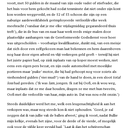
voort, met 50 gulden in de maand van zijn oude vader of stiefvader, die
het huis voor hem gekocht had zodat tenminste dat niet onder zijn kont
kon worden weggeveild, en de 52 of 53 schoon die zijn op een
naburige aardewerkfabriek geëmployeerde
verloofde
elke week
meebracht (‘vandaar dat je me elke vrijdagmiddag gegarandeerd thuis
treft’), die in de bus van en naar haar werk reeds enige malen door
plaatselijke aanhangers van de Gereformeerde Godsdienst voor hoer
was uitgescholden – voorbarige kwalifikaatsie, dunkt mij, van een meisje
dat zich door een zelfgekozen man laat bekennen en hem daarenboven
nog haar door eigen arbeid en vlijt verkregen geld geeft – terwijl hij niet
het juiste papier had, op zink inplaats van op koper moest werken, niet
eens een eigen pers bezat, en zijn oude automobiel met moeilijke
portieren maar ‘puike’ motor, die hij had gehoopt nog voor zoiets als
vierhonderd gulden (‘vier mud!’) van de hand te doen, in een sloot
total
loss
had gereden. (‘Ik was
lam
, jongen. Ik zat bij Oofi, en ik wou weg,
maar inplaats dat ze me daar houden, dragen ze me met hun tweeën,
Oofi met die verloofde van haar, mijn auto in. Dat was nou echt onzin.’)
Steeds duidelijker werd het me, welk een leugenachtigheid ik aan het
verkopen was, maar nog steeds kon ik niet ophouden. ‘Goed, je zal
zeggen dat ik van jullie vak de ballen afweet,’ ging ik voort, nadat Bullie
mijn kelkje, evenals het zijne, voor de derde of de vierde, of mogelijk
ook voor de vijfde keer gevuld had. ‘Laat ik dan het schrijverschap