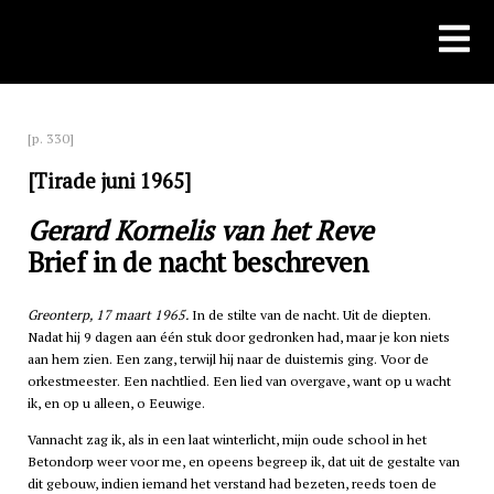
Skip
to
content
[p. 330]
[Tirade juni 1965]
Gerard Kornelis van het Reve
Brief in de nacht beschreven
Greonterp, 17 maart 1965.
In de stilte van de nacht. Uit de diepten.
Nadat hij 9 dagen aan één stuk door gedronken had, maar je kon niets
aan hem zien. Een zang, terwijl hij naar de duisternis ging. Voor de
orkestmeester. Een nachtlied. Een lied van overgave, want op u wacht
ik, en op u alleen, o Eeuwige.
Vannacht zag ik, als in een laat winterlicht, mijn oude school in het
Betondorp weer voor me, en opeens begreep ik, dat uit de gestalte van
dit gebouw, indien iemand het verstand had bezeten, reeds toen de