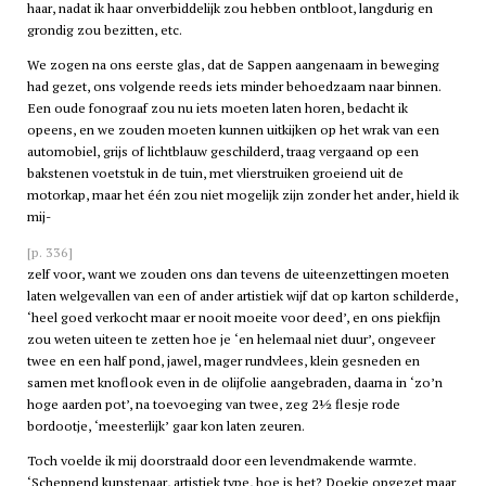
haar, nadat ik haar onverbiddelijk zou hebben ontbloot, langdurig en
grondig zou bezitten, etc.
We zogen na ons eerste glas, dat de Sappen aangenaam in beweging
had gezet, ons volgende reeds iets minder behoedzaam naar binnen.
Een oude fonograaf zou nu iets moeten laten horen, bedacht ik
opeens, en we zouden moeten kunnen uitkijken op het wrak van een
automobiel, grijs of lichtblauw geschilderd, traag vergaand op een
bakstenen voetstuk in de tuin, met vlierstruiken groeiend uit de
motorkap, maar het één zou niet mogelijk zijn zonder het ander, hield ik
mij-
[p. 336]
zelf voor, want we zouden ons dan tevens de uiteenzettingen moeten
laten welgevallen van een of ander artistiek wijf dat op karton schilderde,
‘heel goed verkocht maar er nooit moeite voor deed’, en ons piekfijn
zou weten uiteen te zetten hoe je ‘en helemaal niet duur’, ongeveer
twee en een half pond, jawel, mager rundvlees, klein gesneden en
samen met knoflook even in de olijfolie aangebraden, daarna in ‘zo’n
hoge aarden pot’, na toevoeging van twee, zeg 2½ flesje rode
bordootje, ‘meesterlijk’ gaar kon laten zeuren.
Toch voelde ik mij doorstraald door een levendmakende warmte.
‘Scheppend kunstenaar, artistiek type, hoe is het? Doekje opgezet maar