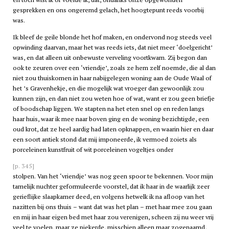
gesprekken en ons ongeremd gelach, het hoogtepunt reeds voorbij
was.
Ik bleef de geile blonde het hof maken, en ondervond nog steeds veel
opwinding daarvan, maar het was reeds iets, dat niet meer ‘doelgericht’
was, en dat alleen uit onbewuste verveling voortkwam. Zij begon dan
ook te zeuren over een ‘vriendje’, zoals ze hem zelf noemde, die al dan
niet zou thuiskomen in haar nabijgelegen woning aan de Oude Waal of
het ’s Gravenhekje, en die mogelijk wat vroeger dan gewoonlijk zou
kunnen zijn, en dan niet zou weten hoe of wat, want er zou geen briefje
of boodschap liggen. We stapten na het eten snel op en reden langs
haar huis, waar ik mee naar boven ging en de woning bezichtigde, een
oud krot, dat ze heel aardig had laten opknappen, en waarin hier en daar
een soort antiek stond dat mij imponeerde, ik vermoed zoiets als
porceleinen kunstfruit of wit porceleinen vogeltjes onder
[p. 345]
stolpen. Van het ‘vriendje’ was nog geen spoor te bekennen. Voor mijn
tamelijk nuchter geformuleerde voorstel, dat ik haar in de waarlijk zeer
gerieflijke slaapkamer deed, en volgens hetwelk ik na afloop van het
nazitten bij ons thuis – want dat was het plan – met haar mee zou gaan
en mij in haar eigen bed met haar zou verenigen, scheen zij nu weer vrij
veel te voelen, maar ze piekerde, misschien alleen maar zogenaamd,