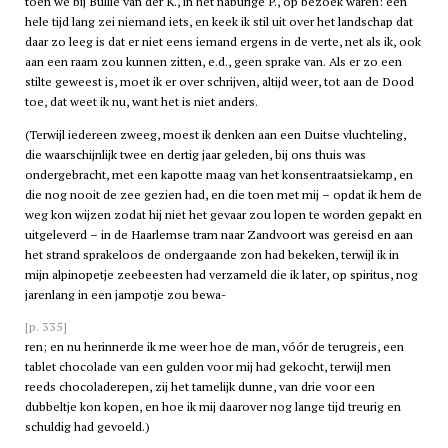
toen we bij Bullie van der K., in het naburige P., op bezoek waren: een
hele tijd lang zei niemand iets, en keek ik stil uit over het landschap dat
daar zo leeg is dat er niet eens iemand ergens in de verte, net als ik, ook
aan een raam zou kunnen zitten, e.d., geen sprake van. Als er zo een
stilte geweest is, moet ik er over schrijven, altijd weer, tot aan de Dood
toe, dat weet ik nu, want het is niet anders.
(Terwijl iedereen zweeg, moest ik denken aan een Duitse vluchteling,
die waarschijnlijk twee en dertig jaar geleden, bij ons thuis was
ondergebracht, met een kapotte maag van het konsentraatsiekamp, en
die nog nooit de zee gezien had, en die toen met mij – opdat ik hem de
weg kon wijzen zodat hij niet het gevaar zou lopen te worden gepakt en
uitgeleverd – in de Haarlemse tram naar Zandvoort was gereisd en aan
het strand sprakeloos de ondergaande zon had bekeken, terwijl ik in
mijn alpinopetje zeebeesten had verzameld die ik later, op spiritus, nog
jarenlang in een jampotje zou bewa-
[p. 335]
ren; en nu herinnerde ik me weer hoe de man, vóór de terugreis, een
tablet chocolade van een gulden voor mij had gekocht, terwijl men
reeds chocoladerepen, zij het tamelijk dunne, van drie voor een
dubbeltje kon kopen, en hoe ik mij daarover nog lange tijd treurig en
schuldig had gevoeld.)