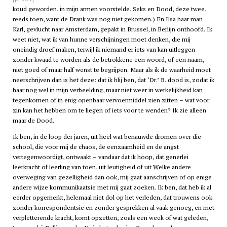
koud geworden, in mijn armen voorstelde. Seks en Dood, deze twee,
reeds toen, want de Drank was nog niet gekomen.) En Ilsa haar man
Karl, gevlucht naar Amsterdam, gepakt in Brussel, in Berlijn onthoofd. Ik
weet niet, wat ik van hunne verschijningen moet denken, die mij
oneindig droef maken, terwijl ik niemand er iets van kan uitleggen
zonder kwaad te worden als de betrokkene een woord, of een naam,
niet goed of maar half wenst te begrijpen. Maar als ik de waarheid moet
neerschrijven dan is het deze: dat ik blij ben, dat ‘Dr.’ B. dood is, zodat ik
haar nog wel in mijn verbeelding, maar niet weer in werkelijkheid kan
tegenkomen of in enig openbaar vervoermiddel zien zitten – wat voor
zin kan het hebben om te liegen of iets voor te wenden? Ik zie alleen
maar de Dood.
Ik ben, in de loop der jaren, uit heel wat benauwde dromen over die
school, die voor mij de chaos, de eenzaamheid en de angst
vertegenwoordigt, ontwaakt – vandaar dat ik hoop, dat generlei
leerkracht of leerling van toen, uit leutigheid of uit Welke andere
overweging van gezelligheid dan ook, mij gaat aanschrijven of op enige
andere wijze kommunikaatsie met mij gaat zoeken. Ik ben, dat heb ik al
eerder opgemerkt, helemaal niet dol op het verleden, dat trouwens ook
zonder korrespondentsie en zonder gesprekken al vaak genoeg, en met
verpletterende kracht, komt opzetten, zoals een week of wat geleden,