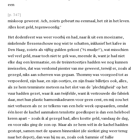
een
[p. 347]
miskoop geweest. Ach, zoiets gebeurt nu eenmaal, het zit in het leven.
Alles kost geld, tegenwoordig.’
Het dodenfeest was weer voorbij en had, naar ik uit een moeizame,
rinkelende flessenschouw nog wist te schatten, inklusief het kafee in
Den Haag, zoiets als vijftig gulden gekost (‘½ mudje!’), wat misschien
wel veel geld, maar toch niet te gek was, meende ik, want je had niet
elke dag een kremaatsie, en de treinretoertjes hadden we nog kunnen
inwisselen, dat was verdomd pienter van me geweest, terwijl er, zoals al
gezegd, niks aan scherven was gegaan. Thommy was voorgoed tot as
verpoederd, zijn haar, en zijn oortjes, en zijn fraaie billetjes ook, alles,
als ze hem tenminste meteen na het slot van de ‘plechtigheid’ op het
vuur hadden gezet, waar ik aan twijfelde, want ik vertrouwde die fabriek
daar, met hun plastic harmonikadeuren voor geen cent, en mij zou het
niet verbazen als ze ze telkens van een hele week opspaarden, omdat
één keer de kachel aanmaken tenslotte goedkoper is dan een heleboel
keren apart – zoals ik al gezegd had, alles kostte geld, vandaag de dag,
en voor niks ging de zon op. Maar als ze hem wèl in de kachel hadden
gestopt, samen met de spanen binnenkist (de sierkist ging weer terug
naar het depot), dan was hij nu as, zoals ook Sammie of Sallie