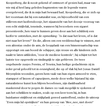
Kooperberg, die ik nooit gekend of ontmoet of gezien had, maar van
wie mij al heel lang geleden fragmenten van de legende waren
overgeleverd, die ik in mijn hart bewaard had; Kooperberg, die er zich op
liet voorstaan dat hij een naturalist was, en bijvoorbeeld van een
stilleven met lucifersdoosje, het zijaanzicht van het doosje voorzag van
een echt strijkvlak, teneinde, wanneer hij bezoekers een sigaret
presenteerde, hen vuur te kunnen geven door aan het schilderij een
lucifer te ontsteken, met de opmerking: ‘Is dat naar het leven, of is dat
niet naar het leven?’ En die, alleen om een weddenschap te winnen, met
een aktentas onder de arm, de loopplank van een binnenvaartschip was
opgestapt om aan boord de schipper, zijn vrouw en alle kinderen zich
naakt te laten uitkleden, ‘voor de mediese kontrole’; hij schijnt tot het
laatste toe opgewekt en vindingrijk te zijn gebleven. De twee
ongehuwde zusjes Pereira, of Texeira, hun heilige gedachtenis zij in
ieder geval geloofd tot in eeuwigheid, die op of vlak bij het Jonas Daniël
Meyerplein woonden, gaven hem vaak van hun eigen armoed te eten,
stamppot of linzen of capucijners, mede door welke bijstand hij zijn
naturalistiese kunst kon blijven beoefenen, zijn dankbaarheid
maskerend door te pogen de dames zo vaak mogelijk te sjokeren of
aan het schrikken te maken, zoals op een keer toen hij, in hun
huiskamer strijkbout en strijkplank gereed aantreffend, onder de uitroep
‘Even mijn lul opstrijken!’ en hun geroep van ‘Nee, nee, niet doen!’