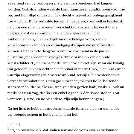
zekerheid van de oorlog en al zijn rampen berekend had kunnen
worden. Ook doemden weer de kommunistiese jeugdkampen voor me
op, met hun altijd onbeschrijflijk slecht – vrijwel tot onbegrijpelijkheid
toe – uit het Duits vertaalde leuzen en liederen, voor welker teksten ik
mij, om een of andere reden, verschrikkelijk schaamde; eerst thans
begrijp ik, dat deze kampen niet anders geweest zijn dan
aankondigingen, in een schijnbaar onschuldige vorm, van de
konsentraatsiekampen en vernietigingskampen die nog moesten
komen. En tenslotte, langzaam omhoog komend in de paarse
duisternis, rees weer het vale gezicht voor me op van de oude
kunstschilder N., die thans reeds jaren dood moet zijn, maar die twintig
jaar geleden, op een ochtend in februari of maart 1945, in de huiskamer
van zijn etagewoning in Amsterdam Zuid, terwijl zijn dochter hem te
vergeefs tot kalmte en zitten gaan maande, mij met holle, hortende
stem toeriep ‘dat hij alles al jaren geleden gezien had’, zoals hij ook nu
reeds het vuur zag, dat ‘in een enkel ogenblik één, twee steden zou
verteren’. (Deze, en nooit andere, zijn mijn herinneringen.)
Na het licht te hebben aangeknipt, tuurde ik lange tijd naar een grillig
verlopende scheur in het behang naast het
[p. 331]
bed, en overwoog ik, dat, indien iemand de vorm ervan zou kunnen