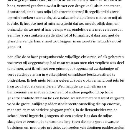
hees, verward geschreeuw dat ik met een droge keel, als in een trance,
doorstond, eindeloos mijn lid beroerend terwijl ik tegelijkertijd zowel
op mijn boeken staarde als, uit waakzaamheid, telkens ook voor mij uit
loerde. Ik hoopte met al mijn hartstocht dat ze, ongelooflijk dom en
onhandig als ze met al haar gekrijs was, eindelijk eens met een beest in
een fles zou struikelen en de alkohol of formaline, al dan niet met de
glasscherven, in haar smoel zou krijgen, maar zoiets is natuurlijk nooit
gebeurd.
Aan elke door haar georganiseerde vrijwillige ekskursie, of elk gebeuren
waarover zij zeggenschap had maar waaraan men niet verplicht was deel
te nemen, wist ik mij met een grimmige, zogenaamd zwakzinnige of
vergeetachtige, maar in werkelijkheid onwrikbare besluitvastheid te
onttrekken. Ik heb niets bij haar geleerd, zoals ook niemand ooit iets bij
haar zou hebben kinnen leren. Wel matigde ze zich elk najaar
bemoeienis aan met een door een of andere jeugdbond op touw
gezette studietocht naar bos en heide, waar het materiaal werd vergaard
voor de grote jaarlijkse paddenstoelententoonstelling die op enorme,
met aard en mos bedekte pingpongtafels, in de fietsenkelder van de
school, werd ingericht. Jongens uit een andere klas dan de mijne
slaagden er eens in, de tentoonstelling, toen die bijna gereed was, te
besluipen en, met grote precisie, de hoeden van dozijnen paddestoelen