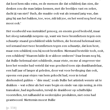
dat kost hem niks extra, en de mensen die dat schilderij dan zien, die
denken zou die man latijns kennen, met die beeldjes vast en zeker,
dacht jij van niet? Bach, die maakte ook wat als iemand jarig was, dan
ging hij aan het bakken, toe, woe, ridi tidi joe, en het werd nog heel erg
mooi ook.’
Het voorbeeld was instruktief genoeg, en enorm goed bedoeld, maar
het sloeg natuurlijk nergens op, want wie twee bromfietsen tegen een
schuurtje staand geschilderd wilde hebben, die bestond helemaal niet;
wel iemand met twee bromfietsen tegen een schuurtje, dat kon best,
maar een schilderij zou hij nooit bestellen. Niemand bestelde toch, ooit,
een schilderij? Waarom lulde ik er aldoor omheen? Daar kwam nog bij,
dat Bullie helemaal niet schilderde, maar etste, en me al ongeveer vier
keer het wonder had verteld dat was geschied toen zijn drankhandelaar,
een half jaar of langer al geleden, door wat voor bevlieging dan ook,
opeens een paar etsjes van hem gekocht had, voor in totaal
driehonderd gulden – ‘drie mud,’ zoals Bullie het artistiek wenste uit te
drukken – wat echter als het ware begin en einde van zijn nering, in één
transaksie, had ingehouden, terwijl de drankboer op schriftelijke
voorstellen, tot ruilhandel in wederzijdse produkten, niet eens had
geantwoord. Niettemin moest Bullie
[p. 338]