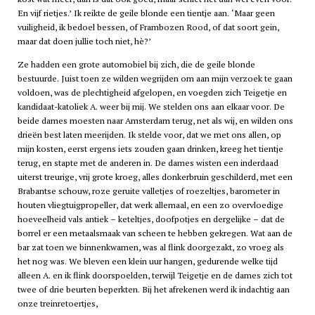
En vijf rietjes.’ Ik reikte de geile blonde een tientje aan. ‘Maar geen
vuiligheid, ik bedoel bessen, of Frambozen Rood, of dat soort gein,
maar dat doen jullie toch niet, hè?’
Ze hadden een grote automobiel bij zich, die de geile blonde
bestuurde. Juist toen ze wilden wegrijden om aan mijn verzoek te gaan
voldoen, was de plechtigheid afgelopen, en voegden zich Teigetje en
kandidaat-katoliek A. weer bij mij. We stelden ons aan elkaar voor. De
beide dames moesten naar Amsterdam terug, net als wij, en wilden ons
drieën best laten meerijden. Ik stelde voor, dat we met ons allen, op
mijn kosten, eerst ergens iets zouden gaan drinken, kreeg het tientje
terug, en stapte met de anderen in. De dames wisten een inderdaad
uiterst treurige, vrij grote kroeg, alles donkerbruin geschilderd, met een
Brabantse schouw, roze geruite valletjes of roezeltjes, barometer in
houten vliegtuigpropeller, dat werk allemaal, en een zo overvloedige
hoeveelheid vals antiek – keteltjes, doofpotjes en dergelijke – dat de
borrel er een metaalsmaak van scheen te hebben gekregen. Wat aan de
bar zat toen we binnenkwamen, was al flink doorgezakt, zo vroeg als
het nog was. We bleven een klein uur hangen, gedurende welke tijd
alleen A. en ik flink doorspoelden, terwijl Teigetje en de dames zich tot
twee of drie beurten beperkten. Bij het afrekenen werd ik indachtig aan
onze treinretoertjes,