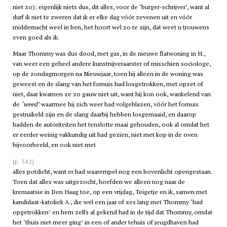
niet zo); eigenlijk niets dus, dit alles, voor de ‘burger-schrijver’, want al
durf ik niet te zweren dat ik er elke dag vóór zevenen uit en vóór
middernacht weel in ben, het hoort wel zo te zijn, dat weet u trouwens
even goed als ik.
Maar Thommy was dus dood, met gas, in de nieuwe flatwoning in H.,
van weer een geheel andere kunstnijveraarster of misschien sociologe,
op de zondagmorgen na Nieuwjaar, toen hij alleen in de woning was
geweest en de slang van het fornuis had losgetrokken, met opzet of
niet, daar kwamen ze zo gauw niet uit, want hij kon ook, wankelend van
de
‘weed’
waarmee hij zich weer had volgeblazen, vóór het fornuis
gestruikeld zijn en de slang daarbij hebben losgemaaid, en daarop
hadden de autoriteiten het tenslotte maai gehouden, ook al omdat het
er eerder weinig vakkundig uit had gezien, niet met kop in de oven
bijvoorbeeld, en ook niet met
[p. 342]
alles potdicht, want er had waarempel nog een bovenlicht opengestaan.
Toen dat alles was uitgezocht, hoefden we alleen nog naar de
kremaatsie in Den Haag toe, op een vrijdag, Teigetje en ik, samen met
kandidaat-katoliek A., die wel een jaar of zes lang met Thommy ‘had
opgetrokken’ en hem zelfs al gekend had in de tijd dat Thommy, omdat
het ‘thuis niet meer ging’ in een of ander tehuis of jeugdhaven had