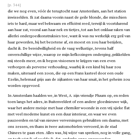
[p. 344]
die we nog even, vóór de terugtocht naar Amsterdam, aan het station
inwisselden. Ik zat daarna voorin naast de geile blonde, die misschien
iets te hard, maar wel bekwaam en efficiënt reed, terwijl ik voortdurend
aan haar zat, vooral aan haar nek en tietjes, tot aan het onklaar raken van
allerlei ondergoedkonstruksies toe, want ik was nu werkelijk erg geil van
haar geworden, bij het bezetene af, en moest en zou haar berijden,
dacht ik. De bereidwilligheid en de vaag wellustige, tevens half
onverschillige wijze, waarop ze mijn liefkozingen onderging, prikkelden
mij steeds meer, en ik begon visioenen te krijgen van een even
verborgen als perverse verhouding, waarbij ik een kind bij haar zou
maken, uiteraard een zoon, die op een Frans kasteel door een oude
Ezelin, helemaal grijs aan de zijkanten van haar snuit, in het geheim zou
worden opgevoed.
In Amsterdam haalden we, in West, A. zijn vriendje Pluum op, en reden
toen langs het adres, in Buitenveldert of een andere gloednieuwe wijk,
waar het andere meisje met haar
chemiker
woonde in een vrij sjieke flat
met veel moderne kunst en een duur interieur, en waar we even
pauzeerden en tal van nieuwe verversingen gebruikten om daarna, met
ons zessen, en thans in twee automobielen vervoerd, in de stad
Chinees te gaan eten. Alles was, bij wijze van spreken, nog in volle gang,
en toch wist ik of voelde ik, dat, ondanks onze opgewonden