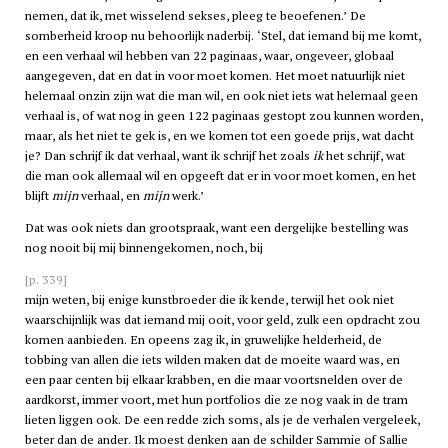
nemen, dat ik, met wisselend sekses, pleeg te beoefenen.’ De
somberheid kroop nu behoorlijk naderbij. ‘Stel, dat iemand bij me komt,
en een verhaal wil hebben van 22 paginaas, waar, ongeveer, globaal
aangegeven, dat en dat in voor moet komen. Het moet natuurlijk niet
helemaal onzin zijn wat die man wil, en ook niet iets wat helemaal geen
verhaal is, of wat nog in geen 122 paginaas gestopt zou kunnen worden,
maar, als het niet te gek is, en we komen tot een goede prijs, wat dacht
je? Dan schrijf ik dat verhaal, want ik schrijf het zoals
ik
het schrijf, wat
die man ook allemaal wil en opgeeft dat er in voor moet komen, en het
blijft
mijn
verhaal, en
mijn
werk.’
Dat was ook niets dan grootspraak, want een dergelijke bestelling was
nog nooit bij mij binnengekomen, noch, bij
[p. 339]
mijn weten, bij enige kunstbroeder die ik kende, terwijl het ook niet
waarschijnlijk was dat iemand mij ooit, voor geld, zulk een opdracht zou
komen aanbieden. En opeens zag ik, in gruwelijke helderheid, de
tobbing van allen die iets wilden maken dat de moeite waard was, en
een paar centen bij elkaar krabben, en die maar voortsnelden over de
aardkorst, immer voort, met hun portfolios die ze nog vaak in de tram
lieten liggen ook. De een redde zich soms, als je de verhalen vergeleek,
beter dan de ander. Ik moest denken aan de schilder Sammie of Sallie