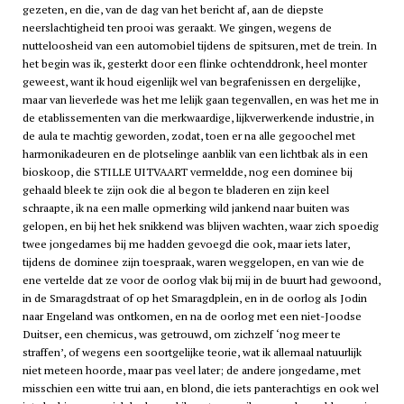
gezeten, en die, van de dag van het bericht af, aan de diepste
neerslachtigheid ten prooi was geraakt. We gingen, wegens de
nutteloosheid van een automobiel tijdens de spitsuren, met de trein. In
het begin was ik, gesterkt door een flinke ochtenddronk, heel monter
geweest, want ik houd eigenlijk wel van begrafenissen en dergelijke,
maar van lieverlede was het me lelijk gaan tegenvallen, en was het me in
de etablissementen van die merkwaardige, lijkverwerkende industrie, in
de aula te machtig geworden, zodat, toen er na alle gegoochel met
harmonikadeuren en de plotselinge aanblik van een lichtbak als in een
bioskoop, die STILLE UITVAART vermeldde, nog een dominee bij
gehaald bleek te zijn ook die al begon te bladeren en zijn keel
schraapte, ik na een malle opmerking wild jankend naar buiten was
gelopen, en bij het hek snikkend was blijven wachten, waar zich spoedig
twee jongedames bij me hadden gevoegd die ook, maar iets later,
tijdens de dominee zijn toespraak, waren weggelopen, en van wie de
ene vertelde dat ze voor de oorlog vlak bij mij in de buurt had gewoond,
in de Smaragdstraat of op het Smaragdplein, en in de oorlog als Jodin
naar Engeland was ontkomen, en na de oorlog met een niet-Joodse
Duitser, een chemicus, was getrouwd, om zichzelf ‘nog meer te
straffen’, of wegens een soortgelijke teorie, wat ik allemaal natuurlijk
niet meteen hoorde, maar pas veel later; de andere jongedame, met
misschien een witte trui aan, en blond, die iets panterachtigs en ook wel