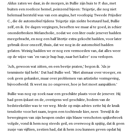
Aldus zaten we daar, in de morgen, in Bullie zijn huis te P. dus, met
buiten een roerloze hemel, peinzend bijeen: Teigetje, die nog niet
helemaal hersteld was van een angina, het voorlopig Tweede Prijsdier
C., die de automobiel tijdens Teigetje zijn ziekte bestuurd had, Bullie
zelf, en ik. De dagen vergingen, beseften we maar al te goed, in schier
ononderbroken Melancholie, zodat we een liter oude jenever hadden
meegebracht, en nog een half litertje extra gekocht hadden, voor later
gebruik door onszelf, thuis, dat we nog in de automobiel hadden
gelaten. Weinig hadden we er nog een vermoeden van, dat alles weer
op de wijze van ‘en van je hup hup, naar het kafee’ zou verlopen.
‘Ach, gewoon wat zitten, en een beetje praten,’ begon ik. ‘Als je
tenminste tijd hebt.’ Dat had Bullie wel. ‘Niet alsmaar over vroeger, en
ook geen gekanker, maar over problemen van artistieke vormgeving,
bijvoorbeeld. Ik weet nu zo ongeveer, hoe je het moet aanpakken.’
Bullie was nog op zoek naar een geschikte plaats voor de jenever. Hij
had geen ijskast en de, overigens wel geschikte, bodem van de
bedsteekelder was te ver weg. Mede op mijn advies zette hij de kruik
tenslotte voor het raam, tegen een tochtende kier, neer. Terwijl ik de
bewegingen van zijn heupen onder zijn blauw verschoten spijkerbroek
volgde, vond ik hem nog steeds geil, en overwoog ik spijtig, dat ik geen
zusje van vijftien, zestien had, dat ik hem zou kunnen geven opdat hij