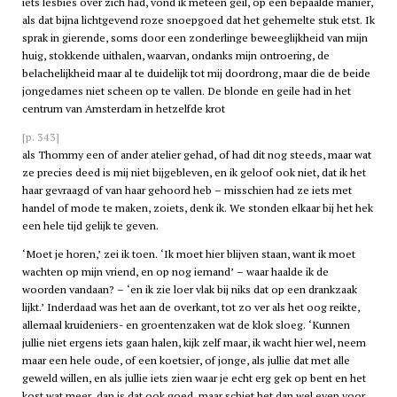
iets lesbies over zich had, vond ik meteen geil, op een bepaalde manier,
als dat bijna lichtgevend roze snoepgoed dat het gehemelte stuk etst. Ik
sprak in gierende, soms door een zonderlinge beweeglijkheid van mijn
huig, stokkende uithalen, waarvan, ondanks mijn ontroering, de
belachelijkheid maar al te duidelijk tot mij doordrong, maar die de beide
jongedames niet scheen op te vallen. De blonde en geile had in het
centrum van Amsterdam in hetzelfde krot
[p. 343]
als Thommy een of ander atelier gehad, of had dit nog steeds, maar wat
ze precies deed is mij niet bijgebleven, en ik geloof ook niet, dat ik het
haar gevraagd of van haar gehoord heb – misschien had ze iets met
handel of mode te maken, zoiets, denk ik. We stonden elkaar bij het hek
een hele tijd gelijk te geven.
‘Moet je horen,’ zei ik toen. ‘Ik moet hier blijven staan, want ik moet
wachten op mijn vriend, en op nog iemand’ – waar haalde ik de
woorden vandaan? – ‘en ik zie loer vlak bij niks dat op een drankzaak
lijkt.’ Inderdaad was het aan de overkant, tot zo ver als het oog reikte,
allemaal kruideniers- en groentenzaken wat de klok sloeg. ‘Kunnen
jullie niet ergens iets gaan halen, kijk zelf maar, ik wacht hier wel, neem
maar een hele oude, of een koetsier, of jonge, als jullie dat met alle
geweld willen, en als jullie iets zien waar je echt erg gek op bent en het
kost wat meer, dan is dat ook goed, maar schiet het dan wel even voor.