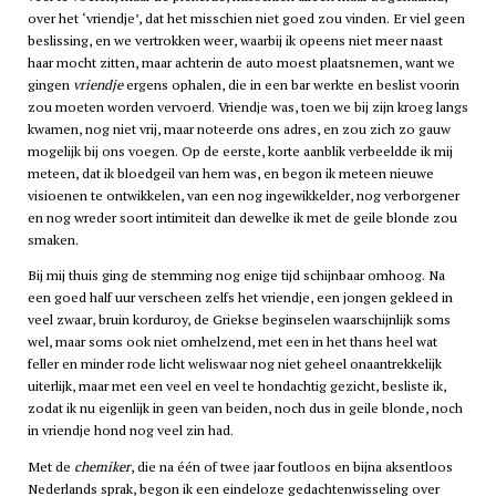
over het ‘vriendje’, dat het misschien niet goed zou vinden. Er viel geen
beslissing, en we vertrokken weer, waarbij ik opeens niet meer naast
haar mocht zitten, maar achterin de auto moest plaatsnemen, want we
gingen
vriendje
ergens ophalen, die in een bar werkte en beslist voorin
zou moeten worden vervoerd. Vriendje was, toen we bij zijn kroeg langs
kwamen, nog niet vrij, maar noteerde ons adres, en zou zich zo gauw
mogelijk bij ons voegen. Op de eerste, korte aanblik verbeeldde ik mij
meteen, dat ik bloedgeil van hem was, en begon ik meteen nieuwe
visioenen te ontwikkelen, van een nog ingewikkelder, nog verborgener
en nog wreder soort intimiteit dan dewelke ik met de geile blonde zou
smaken.
Bij mij thuis ging de stemming nog enige tijd schijnbaar omhoog. Na
een goed half uur verscheen zelfs het vriendje, een jongen gekleed in
veel zwaar, bruin korduroy, de Griekse beginselen waarschijnlijk soms
wel, maar soms ook niet omhelzend, met een in het thans heel wat
feller en minder rode licht weliswaar nog niet geheel onaantrekkelijk
uiterlijk, maar met een veel en veel te hondachtig gezicht, besliste ik,
zodat ik nu eigenlijk in geen van beiden, noch dus in geile blonde, noch
in vriendje hond nog veel zin had.
Met de
chemiker
, die na één of twee jaar foutloos en bijna aksentloos
Nederlands sprak, begon ik een eindeloze gedachtenwisseling over