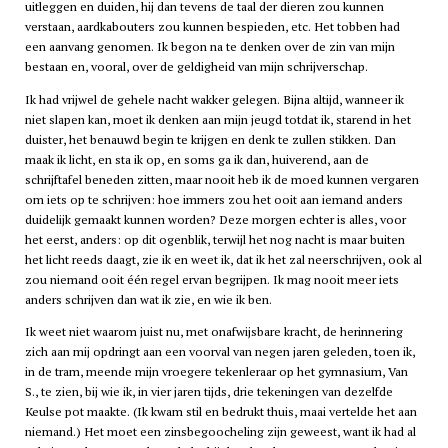
uitleggen en duiden, hij dan tevens de taal der dieren zou kunnen
verstaan, aardkabouters zou kunnen bespieden, etc. Het tobben had
een aanvang genomen. Ik begon na te denken over de zin van mijn
bestaan en, vooral, over de geldigheid van mijn schrijverschap.
Ik had vrijwel de gehele nacht wakker gelegen. Bijna altijd, wanneer ik
niet slapen kan, moet ik denken aan mijn jeugd totdat ik, starend in het
duister, het benauwd begin te krijgen en denk te zullen stikken. Dan
maak ik licht, en sta ik op, en soms ga ik dan, huiverend, aan de
schrijftafel beneden zitten, maar nooit heb ik de moed kunnen vergaren
om iets op te schrijven: hoe immers zou het ooit aan iemand anders
duidelijk gemaakt kunnen worden? Deze morgen echter is alles, voor
het eerst, anders: op dit ogenblik, terwijl het nog nacht is maar buiten
het licht reeds daagt, zie ik en weet ik, dat ik het zal neerschrijven, ook al
zou niemand ooit één regel ervan begrijpen. Ik mag nooit meer iets
anders schrijven dan wat ik zie, en wie ik ben.
Ik weet niet waarom juist nu, met onafwijsbare kracht, de herinnering
zich aan mij opdringt aan een voorval van negen jaren geleden, toen ik,
in de tram, meende mijn vroegere tekenleraar op het gymnasium, Van
S., te zien, bij wie ik, in vier jaren tijds, drie tekeningen van dezelfde
Keulse pot maakte. (Ik kwam stil en bedrukt thuis, maai vertelde het aan
niemand.) Het moet een zinsbegoocheling zijn geweest, want ik had al