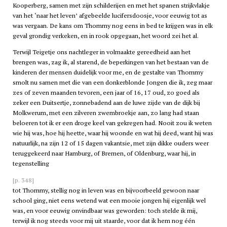
Kooperberg, samen met zijn schilderijen en met het spanen strijkvlakje
van het ‘naar het leven’ afgebeelde lucifersdoosje, voor eeuwig tot as
was vergaan. De kans om Thommy nog eens in bed te krijgen was in elk
geval grondig verkeken, en in rook opgegaan, het woord zei het al.
Terwijl Teigetje ons nachtleger in volmaakte gereedheid aan het
brengen was, zag ik, al starend, de beperkingen van het bestaan van de
kinderen der mensen duidelijk voor me, en de gestalte van Thommy
smolt nu samen met die van een donkerblonde Jongen die ik, zeg maar
zes of zeven maanden tevoren, een jaar of 16, 17 oud, zo goed als
zeker een Duitsertje, zonnebadend aan de luwe zijde van de dijk bij
Molkwerum, met een zilveren zwembroekje aan, zo lang had staan
beloeren tot ik er een droge keel van gekregen had. Nooit zou ik weten
wie hij was, hoe hij heette, waar hij woonde en wat hij deed, want hij was
natuurlijk, na zijn 12 of 15 dagen vakantsie, met zijn dikke ouders weer
teruggekeerd naar Hamburg, of Bremen, of Oldenburg, waar hij, in
tegenstelling
[p. 348]
tot Thommy, stellig nog in leven was en bijvoorbeeld gewoon naar
school ging, niet eens wetend wat een mooie jongen hij eigenlijk wel
was, en voor eeuwig onvindbaar was geworden: toch stelde ik mij,
terwijl ik nog steeds voor mij uit staarde, voor dat ik hem nog één