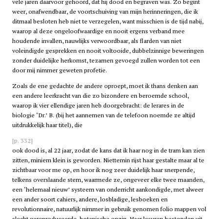
vele jaren daarvoor gehoord, dat hij dood en begraven was. Zo begint
weer, onafwendbaar, de voortschuiving van mijn herinneringen, die ik
ditmaal besloten heb niet te verzegelen, want misschien is de tijd nabij,
waarop al deze ongeloofwaardige en nooit ergens verband mee
houdende invallen, nauwlijks verwoordbaar, als flarden van niet
voleindigde gesprekken en nooit voltooide, dubbelzinnige beweringen
zonder duidelijke herkomst, tezamen gevoegd zullen worden tot een
door mij nimmer geweten profetie.
Zoals de ene gedachte de andere oproept, moet ik thans denken aan
een andere leerkracht van die zo bizondere en beroemde school,
waarop ik vier ellendige jaren heb doorgebracht: de lerares in de
biologie ‘Dr.’ B. (bij het aannemen van de telefoon noemde ze altijd
uitdrukkelijk haar titel), die
[p. 332]
ook dood is, al 22 jaar, zodat de kans dat ik haar nog in de tram kan zien
zitten, miniem klein is geworden. Niettemin rijst haar gestalte maar al te
zichtbaar voor me op, en hoor ik nog zeer duidelijk haar snerpende,
telkens overslaande stem, waarmede ze, ongeveer elke twee maanden,
een ‘helemaal nieuw’ systeem van onderricht aankondigde, met alweer
een ander soort cahiers, andere, losbladige, lesboeken en
revolutionnaire, natuurlijk nimmer in gebruik genomen folio mappen vol
slecht gereproduceerde, botanische onzin. Haar lesuren bestonden uit