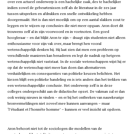
over een actueel onderwerp is een hachelijke zaak, des te hachelijker
indien zowel de gebeurtenissen zelf als de literatuur in de zes jaar
tussen uitspreken en afdrukken een snelle ontwikkeling hebben
doorgemaakt. Het is dan niet moeilijk om op een aantal slakken zout te
leggen en te wijzen op conclusies die niet meer opgaan. Aron doet dit
trouwens zelf al in zijn voorwoord en in voetnoten. Een goed
hoogleraar – en dat blijkt Aron te zijn – draagt zijn studenten niet alleen
enthousiasme voor zijn vak over, maar brengt hen vooral
wetenschappelijk denken bij. Hij laat zien dat men een probleem op
verschillende manieren kan benaderen en legt de nadruk op hetgeen
wetenschappelijk niet vaststaat. In de sociale wetenschappen wijst hij er
op dat de wetenschap niet meer kan doen dan alternatieven
verduidelijken en consequenties van politieke keuzen belichten. Het
kiezen blijft een politieke handeling en is iets anders dan het trekken van
een wetenschappelijke conclusie. Het onderwerp zelf is in deze
colleges ondergeschikt aan de didactische opzet. De vakman zal er dan
ook weinig nieuws in vinden – en er bij het ontbreken van nauwkeurige
bronvermeldingen niet zoveel mee kunnen aanvangen – maar
‘l’étudiant et l’honnête homme’ – kunnen er veel inzicht uit opdoen.
Aron behoort niet tot de sociologen die modellen van de