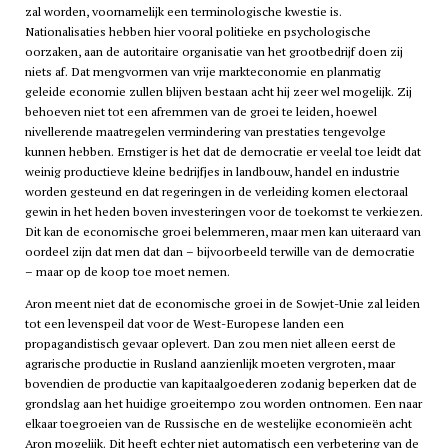
zal worden, voornamelijk een terminologische kwestie is.
Nationalisaties hebben hier vooral politieke en psychologische
oorzaken, aan de autoritaire organisatie van het grootbedrijf doen zij
niets af. Dat mengvormen van vrije markteconomie en planmatig
geleide economie zullen blijven bestaan acht hij zeer wel mogelijk. Zij
behoeven niet tot een afremmen van de groei te leiden, hoewel
nivellerende maatregelen vermindering van prestaties tengevolge
kunnen hebben. Ernstiger is het dat de democratie er veelal toe leidt dat
weinig productieve kleine bedrijfjes in landbouw, handel en industrie
worden gesteund en dat regeringen in de verleiding komen electoraal
gewin in het heden boven investeringen voor de toekomst te verkiezen.
Dit kan de economische groei belemmeren, maar men kan uiteraard van
oordeel zijn dat men dat dan – bijvoorbeeld terwille van de democratie
– maar op de koop toe moet nemen.
Aron meent niet dat de economische groei in de Sowjet-Unie zal leiden
tot een levenspeil dat voor de West-Europese landen een
propagandistisch gevaar oplevert. Dan zou men niet alleen eerst de
agrarische productie in Rusland aanzienlijk moeten vergroten, maar
bovendien de productie van kapitaalgoederen zodanig beperken dat de
grondslag aan het huidige groeitempo zou worden ontnomen. Een naar
elkaar toegroeien van de Russische en de westelijke economieën acht
Aron mogelijk. Dit heeft echter niet automatisch een verbetering van de