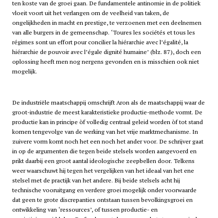
ten koste van de groei gaan. De fundamentele antinomie in de politiek
vloeit voort uit het verlangen om de veelheid van taken, de
ongelijkheden in macht en prestige, te verzoenen met een deelnemen
van alle burgers in de gemeenschap. ‘Toures les sociétés et tous les
régimes sont un effort pour concilier la hiérarchie avec l’égalité, la
hiérarchie de pouvoir avec l’égale dignité humaine’ (blz. 87), doch een
oplossing heeft men nog nergens gevonden en is misschien ook niet
mogelijk.
De industriële maatschappij omschrijft Aron als de maatschappij waar de
groot-industrie de meest karakteristieke productie-methode vormt. De
productie kan in principe òf volledig centraal geleid worden òf tot stand
komen tengevolge van de werking van het vrije marktmechanisme. In
zuivere vorm komt noch het een noch het ander voor. De schrijver gaat
in op de argumenten die tegen beide stelsels worden aangevoerd en
prikt daarbij een groot aantal ideologische zeepbellen door. Telkens
weer waarschuwt hij tegen het vergelijken van het ideaal van het ene
stelsel met de practijk van het andere. Bij beide stelsels acht hij
technische vooruitgang en verdere groei mogelijk onder voorwaarde
dat geen te grote discrepanties ontstaan tussen bevolkingsgroei en
ontwikkeling van ‘ressources’, of tussen productie- en