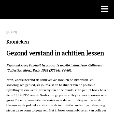
Skip
to
content
[p. 489]
Kronieken
Gezond verstand in achttien lessen
Raymond Aron, Dix-huit leçons sur la société industrielle. Gallimard
(Collection Idées). Paris, 1962 (375 blz. f 4,40).
Aron, vooral bekend als schrijver van boeken op historisch- en
sociologisch gebied, als journalist en bestrijder van de politieke
opvattingen van Sartre, verschijnt in deze bundel in toga. Het boek bevat
de in 1955-1956 aan de Sorbonne gegeven colleges over economische
groei. De er op aansluitende series over de verhoudingen tussen de
klassen en de politieke stelsels in de industriële landen zijn helaas nog
niet in deze vorm uitgegeven. Het in boekvorm publiceren van colleges