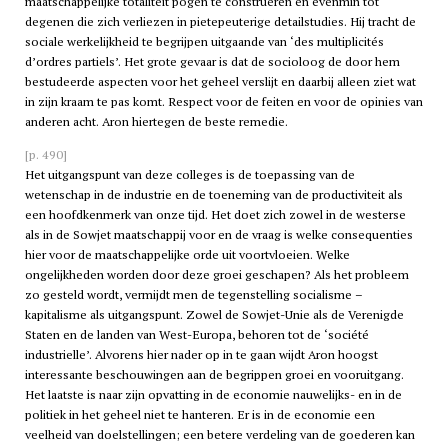
maatschappelijke totaliteit pogen te construeren en evenmin tot
degenen die zich verliezen in pietepeuterige detailstudies. Hij tracht de
sociale werkelijkheid te begrijpen uitgaande van ‘des multiplicités
d’ordres partiels’. Het grote gevaar is dat de socioloog de door hem
bestudeerde aspecten voor het geheel verslijt en daarbij alleen ziet wat
in zijn kraam te pas komt. Respect voor de feiten en voor de opinies van
anderen acht. Aron hiertegen de beste remedie.
[p. 490]
Het uitgangspunt van deze colleges is de toepassing van de
wetenschap in de industrie en de toeneming van de productiviteit als
een hoofdkenmerk van onze tijd. Het doet zich zowel in de westerse
als in de Sowjet maatschappij voor en de vraag is welke consequenties
hier voor de maatschappelijke orde uit voortvloeien. Welke
ongelijkheden worden door deze groei geschapen? Als het probleem
zo gesteld wordt, vermijdt men de tegenstelling socialisme –
kapitalisme als uitgangspunt. Zowel de Sowjet-Unie als de Verenigde
Staten en de landen van West-Europa, behoren tot de ‘société
industrielle’. Alvorens hier nader op in te gaan wijdt Aron hoogst
interessante beschouwingen aan de begrippen groei en vooruitgang.
Het laatste is naar zijn opvatting in de economie nauwelijks- en in de
politiek in het geheel niet te hanteren. Er is in de economie een
veelheid van doelstellingen; een betere verdeling van de goederen kan