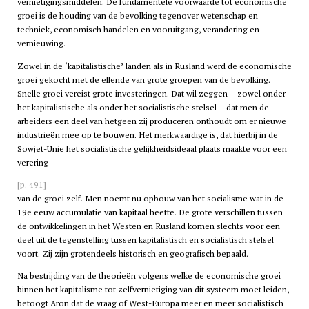
vernietigingsmiddelen. De fundamentele voorwaarde tot economische
groei is de houding van de bevolking tegenover wetenschap en
techniek, economisch handelen en vooruitgang, verandering en
vernieuwing.
Zowel in de ‘kapitalistische’ landen als in Rusland werd de economische
groei gekocht met de ellende van grote groepen van de bevolking.
Snelle groei vereist grote investeringen. Dat wil zeggen – zowel onder
het kapitalistische als onder het socialistische stelsel – dat men de
arbeiders een deel van hetgeen zij produceren onthoudt om er nieuwe
industrieën mee op te bouwen. Het merkwaardige is, dat hierbij in de
Sowjet-Unie het socialistische gelijkheidsideaal plaats maakte voor een
verering
[p. 491]
van de groei zelf. Men noemt nu opbouw van het socialisme wat in de
19e eeuw accumulatie van kapitaal heette. De grote verschillen tussen
de ontwikkelingen in het Westen en Rusland komen slechts voor een
deel uit de tegenstelling tussen kapitalistisch en socialistisch stelsel
voort. Zij zijn grotendeels historisch en geografisch bepaald.
Na bestrijding van de theorieën volgens welke de economische groei
binnen het kapitalisme tot zelfvernietiging van dit systeem moet leiden,
betoogt Aron dat de vraag of West-Europa meer en meer socialistisch