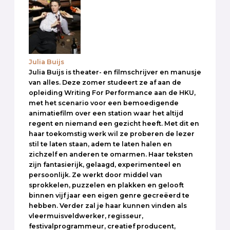
Julia Buijs
Julia Buijs is theater- en filmschrijver en manusje
van alles. Deze zomer studeert ze af aan de
opleiding Writing For Performance aan de HKU,
met het scenario voor een bemoedigende
animatiefilm over een station waar het altijd
regent en niemand een gezicht heeft. Met dit en
haar toekomstig werk wil ze proberen de lezer
stil te laten staan, adem te laten halen en
zichzelf en anderen te omarmen. Haar teksten
zijn fantasierijk, gelaagd, experimenteel en
persoonlijk. Ze werkt door middel van
sprokkelen, puzzelen en plakken en gelooft
binnen vijf jaar een eigen genre gecreëerd te
hebben. Verder zal je haar kunnen vinden als
vleermuisveldwerker, regisseur,
festivalprogrammeur, creatief producent,