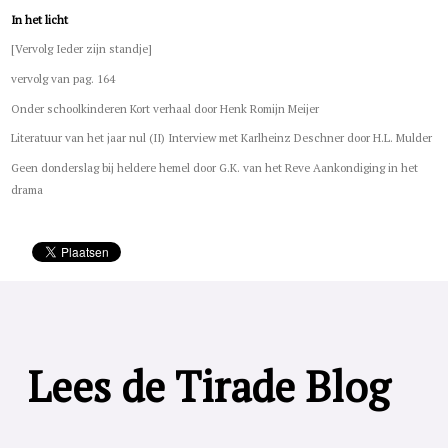
In het licht
[Vervolg Ieder zijn standje]
vervolg van pag. 164
Onder schoolkinderen Kort verhaal door Henk Romijn Meijer
Literatuur van het jaar nul (II) Interview met Karlheinz Deschner door H.L. Mulder
Geen donderslag bij heldere hemel door G.K. van het Reve Aankondiging in het
drama
Lees de Tirade Blog