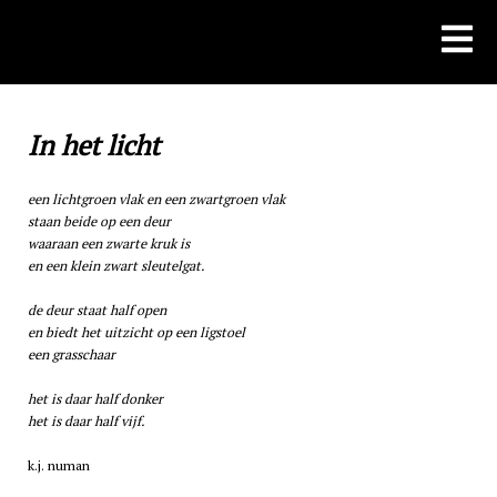
Skip
to
content
In het licht
een lichtgroen vlak en een zwartgroen vlak
staan beide op een deur
waaraan een zwarte kruk is
en een klein zwart sleutelgat.
de deur staat half open
en biedt het uitzicht op een ligstoel
een grasschaar
het is daar half donker
het is daar half vijf.
k.j. numan