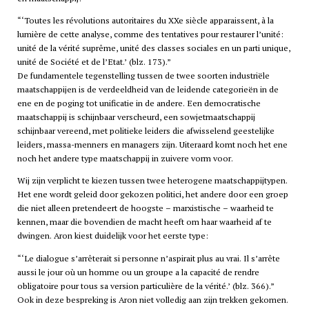
‘Toutes les révolutions autoritaires du XXe siècle apparaissent, à la
lumière de cette analyse, comme des tentatives pour restaurer l’unité:
unité de la vérité suprême, unité des classes sociales en un parti unique,
unité de Société et de l’Etat.’ (blz. 173).
De fundamentele tegenstelling tussen de twee soorten industriële
maatschappijen is de verdeeldheid van de leidende categorieën in de
ene en de poging tot unificatie in de andere. Een democratische
maatschappij is schijnbaar verscheurd, een sowjetmaatschappij
schijnbaar vereend, met politieke leiders die afwisselend geestelijke
leiders, massa-menners en managers zijn. Uiteraard komt noch het ene
noch het andere type maatschappij in zuivere vorm voor.
Wij zijn verplicht te kiezen tussen twee heterogene maatschappijtypen.
Het ene wordt geleid door gekozen politici, het andere door een groep
die niet alleen pretendeert de hoogste – marxistische – waarheid te
kennen, maar die bovendien de macht heeft om haar waarheid af te
dwingen. Aron kiest duidelijk voor het eerste type:
‘Le dialogue s’arrêterait si personne n’aspirait plus au vrai. Il s’arrête
aussi le jour où un homme ou un groupe a la capacité de rendre
obligatoire pour tous sa version particulière de la vérité.’ (blz. 366).
Ook in deze bespreking is Aron niet volledig aan zijn trekken gekomen.