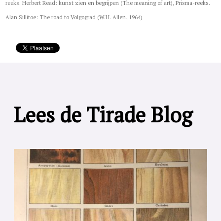
reeks. Herbert Read: kunst zien en begrijpen (The meaning of art), Prisma-reeks.
Alan Sillitoe: The road to Volgograd (W.H. Allen, 1964)
Lees de Tirade Blog