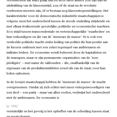
veronderstelt dat Marx gelijk had en deze niets anders zou zijn dan de
uitdrukking van de klassenstrijd, zou òf de staat na de revolutie
verdwenen moeten zijn, òf er bestaan nog klassentegenstellingen. Het
karakteristieke voor de democratische industriële maatschappijen is
volgens Aron het onderscheid tussen de steeds onderling strijdende en
met elkaar rivaliserende geestelijke, politieke en economische machten.
Er is strijd tussen transcendentale en wetenschappelijke ‘waarheden’ en
hun verkondigers en die van de ‘meneurs de masse’. Er is ook een
verdeelde politieke macht onder leiding van politici die hun positie aan
de kiezers ontlenen met een zeker tegenspel van ambtenaren en
militaire leiders. De economie wordt beheerst door de kapitalisten en
de managers, maar er zijn permanente organisaties van de ‘non-
priviligiés’ – met name de vakbonden – die, onafhankelijk van de
eigenaars van de produktiemiddelen zowel als van de staat, voor hun
leden opkomen.
In de Sowjet-maatschappij hebben de ‘meneurs de masse’ de macht
overgenomen. Omdat zij zich echter niet meer vertegenwoordigers van
een deel – een partij – maar van allen voelen, verdwijnt het onderscheid
met de ambtenaren. De economie is
[p. 588]
verstatelijkt en het gevolg is het opheffen van de scheiding tussen staat
en maatschappij: