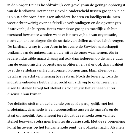
in de Sowjet-Unie is hoofdzakelijk een gevolg van de geringe opbrengst
van de landbouw. Het meest zinvolle onderscheid tussen groepen in de
U.S.S.R. acht Aron dat tussen arbeiders, boeren en intelligentsia. Men
weet echter weinig over de feitelijke verhoudingen en de opvattingen
daarover bij de burgers. Het is voor deze groepen moeilijk zich hun
toestand bewust te worden want er is noch vrijheid van organisatie,
noch zijn er sociologen die de sociale verschillen aan het licht brengen.
De kardinale vraag is voor Aron in hoeverre de Sowjet-maatschappij
ontkomt aan de antagonismen die wij in de onze waarnemen. Als in
iedere industriële maatschappij zal ook daar iedereen op de lange duur
van de economische vooruitgang profiteren en zal er ook daar rivaliteit
over de verdeling van het nationale inkomen zijn. Maar alleen over
details is verschil van mening toegestaan. Noch de boeren, noch de
industrie-arbeiders hebben het recht om zich vrij te organiseren en
eisen te stellen terwijl het stelsel als zodanig in het geheel niet ter
discussie kan komen.
Per definitie stelt men de leidende groep, de partij, gelijk met het
proletariaat, daarmede is een tegenstelling tussen de massa’s en de
staat onmogelijk. Aron meent terecht dat deze hoeksteen van het
stelsel bezwijkt zodra men hem ter discussie stelt. Met deze opmerking
komt hij tevens op het fundamentele punt; de politieke macht. Als men