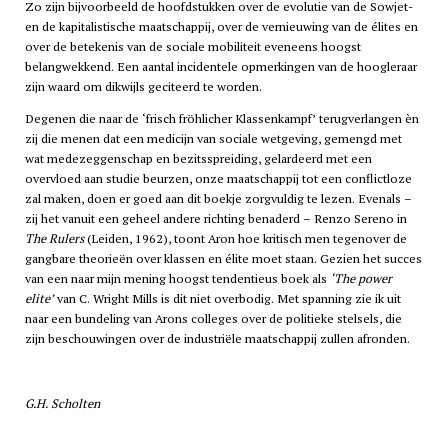
Zo zijn bijvoorbeeld de hoofdstukken over de evolutie van de Sowjet-
en de kapitalistische maatschappij, over de vernieuwing van de élites en
over de betekenis van de sociale mobiliteit eveneens hoogst
belangwekkend. Een aantal incidentele opmerkingen van de hoogleraar
zijn waard om dikwijls geciteerd te worden.
Degenen die naar de ‘frisch fröhlicher Klassenkampf’ terugverlangen èn
zij die menen dat een medicijn van sociale wetgeving, gemengd met
wat medezeggenschap en bezitsspreiding, gelardeerd met een
overvloed aan studie beurzen, onze maatschappij tot een conflictloze
zal maken, doen er goed aan dit boekje zorgvuldig te lezen. Evenals –
zij het vanuit een geheel andere richting benaderd – Renzo Sereno in
The Rulers
(Leiden, 1962), toont Aron hoe kritisch men tegenover de
gangbare theorieën over klassen en élite moet staan. Gezien het succes
van een naar mijn mening hoogst tendentieus boek als
‘The power
elite’
van C. Wright Mills is dit niet overbodig. Met spanning zie ik uit
naar een bundeling van Arons colleges over de politieke stelsels, die
zijn beschouwingen over de industriële maatschappij zullen afronden.
G.H. Scholten