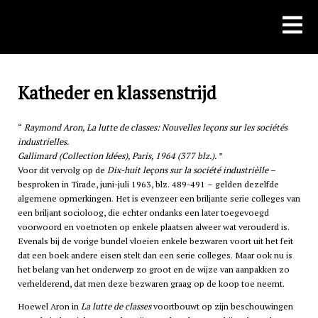
Skip
to
content
Katheder en klassenstrijd
Raymond Aron, La lutte de classes: Nouvelles leçons sur les sociétés
industrielles.
Gallimard (Collection Idées), Paris, 1964 (377 blz.).
Voor dit vervolg op de
Dix-huit leçons sur la société industrièlle
–
besproken in Tirade, juni-juli 1963, blz. 489-491 – gelden dezelfde
algemene opmerkingen. Het is evenzeer een briljante serie colleges van
een briljant socioloog, die echter ondanks een later toegevoegd
voorwoord en voetnoten op enkele plaatsen alweer wat verouderd is.
Evenals bij de vorige bundel vloeien enkele bezwaren voort uit het feit
dat een boek andere eisen stelt dan een serie colleges. Maar ook nu is
het belang van het onderwerp zo groot en de wijze van aanpakken zo
verhelderend, dat men deze bezwaren graag op de koop toe neemt.
Hoewel Aron in
La lutte de classes
voortbouwt op zijn beschouwingen