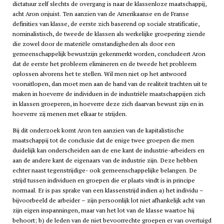
dictatuur zelf slechts de overgang is naar de klassenloze maatschappij,
acht Aron onjuist. Ten aanzien van de Amerikaanse en de Franse
definities van klasse, de eerste zich baserend op sociale stratificatie,
nominalistisch, de tweede de klassen als werkelijke groepering ziende
die zowel door de materiële omstandigheden als door een
gemeenschappelijk bewustzijn gekenmerkt worden, concludeert Aron
dat de eerste het probleem elimineren en de tweede het probleem
oplossen alvorens het te stellen. Wil men niet op het antwoord
vooruitlopen, dan moet men aan de hand van de realiteit trachten uit te
maken in hoeverre de individuen in de industriële maatschappijen zich
in klassen groeperen, in hoeverre deze zich daarvan bewust zijn en in
hoeverre zij menen met elkaar te strijden.
Bij dit onderzoek komt Aron ten aanzien van de kapitalistische
maatschappij tot de conclusie dat de enige twee groepen die men
duidelijk kan onderscheiden aan de ene kant de industrie-arbeiders en
aan de andere kant de eigenaars van de industrie zijn. Deze hebben
echter naast tegenstrijdige- ook gemeenschappelijke belangen. De
strijd tussen individuen en groepen die er plaats vindt is in principe
normaal. Er is pas sprake van een klassenstrijd indien a) het individu –
bijvoorbeeld de arbeider – zijn persoonlijk lot niet afhankelijk acht van
zijn eigen inspanningen, maar van het lot van de klasse waartoe hij
behoort; b) de leden van de niet bevoorrechte groepen er van overtuigd