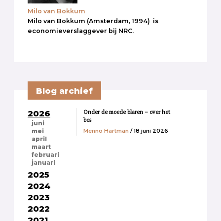
Milo van Bokkum
Milo van Bokkum (Amsterdam, 1994) is
economieverslaggever bij NRC.
Blog archief
Onder de moede blaren – over het
2026
bos
juni
Menno Hartman
/ 18 juni 2026
mei
april
maart
februari
januari
2025
2024
2023
2022
2021