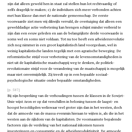
zijn dat alleen geweld hen in staat zal stellen hun lot rechtvaardig of
zelfs dragelijk te maken; c) de individuen zich meer verbonden achten
met hun klasse dan met de nationale gemeenschap. De eerste
voorwaarde ziet men vrij dikwijls vervuld, de overtuiging dat alleen een
gewelddadige actie verbetering kan brengen schijnt minder verbreid te
zijn dan een eeuw geleden en aan de belangrijkste derde voorwaarde is
soms wel en soms niet voldaan. Tot nu toe heeft een arbeidersrevolutie
zich nog nimmer in een groot kapitalistisch land voorgedaan, wel in
weinig kapitalistische landen tegelijk met een agrarische beweging. De
reformistische strijd voor verbetering van de levensomstandigheden is
niet uit de kapitalistische maatschappij weg te denken, de politiek-
revolutionaire strijd voor de verandering van de maatschappij is mogelijk
maar niet onvermijdelijk. Zij treedt op in een bepaalde sociaal-
psychologische situatie onder bepaalde omstandigheden.
[p. 587]
Bij zijn bespreking van de verhoudingen tussen de klassen in de Sowjet-
Unie wijst Aron er op dat verschillen in beloning tussen de laagst- en
hoogst bezoldigden weliswaar veel groter zijn dan in het westen, doch
dat de armoede van de massa evenmin hieraan te wijten is, als die in het
westen aan de rijkdom van de kapitalisten. De voornaamste bepalende
factoren zijn de verdeling van het nationaal inkomen tussen
investeringen en consumptie en de arbeidsproduktiviteit. De armoede