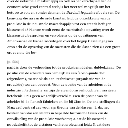
over de industriële maatschappij en ook nu het verschijnsel van de
economische groei centraal stelt, is het zeer wel mogelijk om het
betoog te volgen zonder dat men de
Dix-huit leçons
heeft gelezen. De
kernvraag die nu aan de orde komt is: leidt de ontwikkeling van de
produktie in de industriële maatschappijen tot een steeds heftiger
klassenstrijd? Hiertoe wordt eerst de marxistische opvatting over de
klassenstrijd besproken en vervolgens op de opvattingen van
Amerikaanse en Franse sociologen over het begrip klasse ingegaan.
Aron acht de opvatting van de marxisten die de klasse zien als een grote
groepering die be-
[p. 586]
paald is door de verhouding tot de produktiemiddelen, dubbelzinnig. De
positie van de arbeiders kan namelijk als een ‘socio-juridische’
(eigendom), maar ook als een ‘technische’ (organisatie van de
produktie) worden opgevat. Voor de positie van de arbeiders in de
industrie in technische zin zijn de eigendomsverhoudingen van geen
betekenis. Er is geen wezenlijk verschil tussen de positie van de
arbeider bij de Renault fabrieken en die bij Citroën. De drie stellingen die
Marx zelf centraal zag voor zijn theorie van de klassen: 1. dat het
bestaan van klassen slechts in bepaalde historische fasen van de
ontwikkeling van de produktie voorkomt; 2. dat de klassenstrijd
noodzakelijk tot de dictatuur van het proletariaat leidt; 3. dat deze