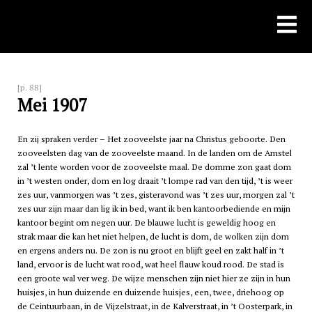
Skip
to
content
[p. 88]
Mei 1907
En zij spraken verder – Het zooveelste jaar na Christus geboorte. Den
zooveelsten dag van de zooveelste maand. In de landen om de Amstel
zal ’t lente worden voor de zooveelste maal. De domme zon gaat dom
in ’t westen onder, dom en log draait ’t lompe rad van den tijd, ’t is weer
zes uur, vanmorgen was ’t zes, gisteravond was ’t zes uur, morgen zal ’t
zes uur zijn maar dan lig ik in bed, want ik ben kantoorbediende en mijn
kantoor begint om negen uur. De blauwe lucht is geweldig hoog en
strak maar die kan het niet helpen, de lucht is dom, de wolken zijn dom
en ergens anders nu. De zon is nu groot en blijft geel en zakt half in ’t
land, ervoor is de lucht wat rood, wat heel flauw koud rood. De stad is
een groote wal ver weg. De wijze menschen zijn niet hier ze zijn in hun
huisjes, in hun duizende en duizende huisjes, een, twee, driehoog op
de Ceintuurbaan, in de Vijzelstraat, in de Kalverstraat, in ’t Oosterpark, in