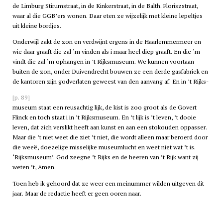
de Limburg Stirumstraat, in de Kinkerstraat, in de Balth. Floriszstraat,
waar al die GGB’ers wonen. Daar eten ze wijzelijk met kleine lepeltjes
uit kleine bordjes.
Onderwijl zakt de zon en verdwijnt ergens in de Haarlemmermeer en
wie daar graaft die zal ‘m vinden als i maar heel diep graaft. En die ‘m
vindt die zal ‘m ophangen in ’t Rijksmuseum. We kunnen voortaan
buiten de zon, onder Duivendrecht bouwen ze een derde gasfabriek en
de kantoren zijn godverlaten geweest van den aanvang af. En in ’t Rijks-
[p. 89]
museum staat een reusachtig lijk, de kist is zoo groot als de Govert
Flinck en toch staat i in ’t Rijksmuseum. En ’t lijk is ’t leven, ’t dooie
leven, dat zich verslikt heeft aan kunst en aan een stokouden oppasser.
Maar die ’t niet weet die ziet ’t niet, die wordt alleen maar beroerd door
die weeë, doezelige misselijke museumlucht en weet niet wat ’t is.
‘Rijksmuseum’. God zeegne ’t Rijks en de heeren van ’t Rijk want zij
weten ’t, Amen.
Toen heb ik gehoord dat ze weer een meinummer wilden uitgeven dit
jaar. Maar de redactie heeft er geen ooren naar.