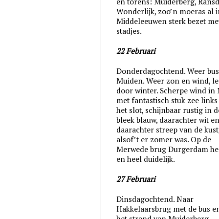
en torens: Muiderberg, Ransd
Wonderlijk, zoo’n moeras al i
Middeleeuwen sterk bezet me
stadjes.
22 Februari
Donderdagochtend. Weer bus
Muiden. Weer zon en wind, le
door winter. Scherpe wind in
met fantastisch stuk zee links
het slot, schijnbaar rustig in d
bleek blauw, daarachter wit e
daarachter streep van de kust
alsof’t er zomer was. Op de
Merwede brug Durgerdam hee
en heel duidelijk.
27 Februari
Dinsdagochtend. Naar
Hakkelaarsbrug met de bus e
het strand van Muiderberg