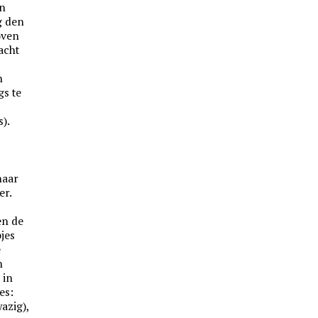
en
g den
oven
acht
n
gs te
s).
naar
er.
en de
jes
e
n
 in
es:
azig),