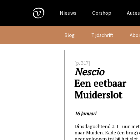
Skip
to
Nieuws
Oorshop
Auteu
content
Blog
Tijdschrift
Abo
[p. 317]
Nescio
Een eetbaar
Muiderslot
16 Januari
Dinsdagochtend ± 11 uur met
naar Muiden. Kade (en brug) 
neer geloopen tot bij het slot.