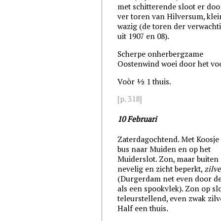
met schitterende sloot er doo
ver toren van Hilversum, klei
wazig (de toren der verwacht
uit 1907 en 08).
Scherpe onherbergzame
Oostenwind woei door het voo
Voòr ½ 1 thuis.
[p. 318]
10 Februari
Zaterdagochtend. Met Koosje
bus naar Muiden en op het
Muiderslot. Zon, maar buiten
nevelig en zicht beperkt,
zilve
(Durgerdam net even door de
als een spookvlek). Zon op sl
teleurstellend, even zwak zilv
Half een thuis.