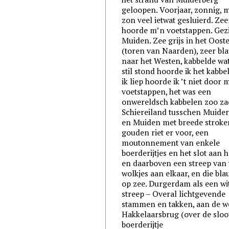
geloopen. Voorjaar, zonnig, 
zon veel ietwat gesluierd. Zeer
hoorde m’n voetstappen. Gez
Muiden. Zee grijs in het Oost
(toren van Naarden), zeer bl
naar het Westen, kabbelde wat,
stil stond hoorde ik het kabbel
ik liep hoorde ik ’t niet door 
voetstappen, het was een
onwereldsch kabbelen zoo za
Schiereiland tusschen Muide
en Muiden met breede stroke
gouden riet er voor, een
moutonnement van enkele
boerderijtjes en het slot aan h
en daarboven een streep van 
wolkjes aan elkaar, en die bl
op zee. Durgerdam als een wi
streep – Overal lichtgevende
stammen en takken, aan de w
Hakkelaarsbrug (over de sloo
boerderijtje