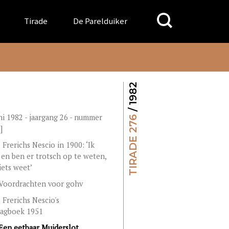
Search
Tirade
De Parelduiker
for:
/ 1982
ni 1982 - jaargang 26 - nummer
TIRADE 276
]
 Frerichs Nescio in 1900: ‘Ik
j en ben er trotsch op te weten,
iets weet’
Voordrachten voor gohv
 Frerichs Nescio's
dagboek 1951
Een eetbaar Muiderslot