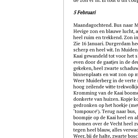
5 Februari
Maandagochtend. Bus naar M
Hevige zon en blauwe lucht, a
heel ruim en trekkend. Zon in
Zie 16 Januari. Durgerdam he
scherp en heel wit. In Muiden
Kaai gewandeld tot voor het sl
even door de gaatjes in de de
gekeken, heel zwarte schadu
binnenplaats en wat zon op 
Weer Muiderberg in de verte
hoog zeilende witte trekwolkj
Kromming van de Kaai boom
donkerte van huizen. Kopje ko
gedronken op het hoekje (me
‘tompouce’). Terug naar bus,
boompje op de Kaai heel en al 
boomen over de Vecht heel z
tegen heel blauw, alles verwa
Weer, bij de halte, zwarte bos