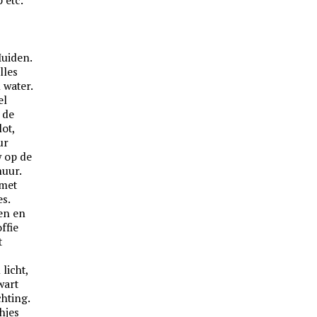
uiden.
lles
 water.
el
 de
ot,
ur
w op de
muur.
 met
es.
en en
ffie
t
licht,
wart
chting.
chjes