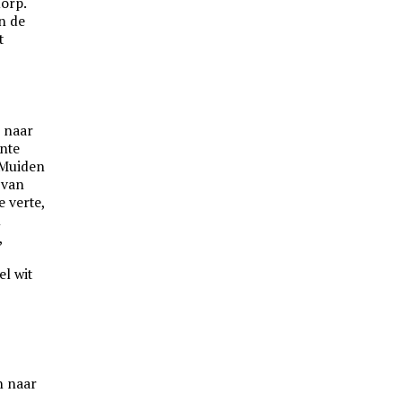
orp.
n de
t
 naar
nte
 Muiden
 van
e verte,
n
,
l wit
n naar