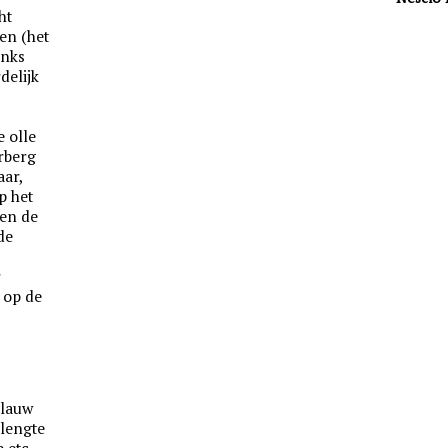
ht
en (het
inks
delijk
e olle
rberg
aar,
p het
en de
de
r
 op de
blauw
 lengte
 etc.