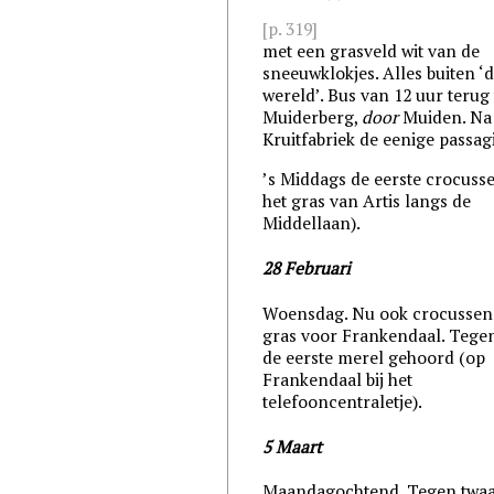
[p. 319]
met een grasveld wit van de
sneeuwklokjes. Alles buiten ‘
wereld’. Bus van 12 uur terug
Muiderberg,
door
Muiden. Na
Kruitfabriek de eenige passagi
’s Middags de eerste crocusse
het gras van Artis langs de
Middellaan).
28 Februari
Woensdag. Nu ook crocussen 
gras voor Frankendaal. Tege
de eerste merel gehoord (op
Frankendaal bij het
telefooncentraletje).
5 Maart
Maandagochtend. Tegen twa