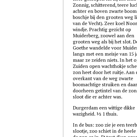
Zonnig, schitterend, teere luc
achter en boven zwarte boom
boschje bij den grooten weg l
van de Vecht). Zeer koel Noor
windje. Prachtig gezicht op
Muiderberg, zoowel aan den
grooten weg als bij het slot. D
Goethe wandelde voor Muide
langs met een meisje van 15 j
maar ze zeiden niets. In het o
Zuiden open wachthokje sche
zon heet door het ruitje. Aan 
overkant van de weg zwarte
boomachtige struiken en daa
doorheen getintel van de zon
sloot die er achter was.
Durgerdam een wittige dikke
wazigheid. ½ 1 thuis.
In de bus: zoo zie je een teer
slootje, zoo schiet in de heele
de zon er in. Et tout d’un coup