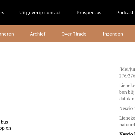
rs
Uitgeverij / contact
Prospectus
Podcast
nneren
Archief
Over Tirade
Inzenden
[Mei/Ju
276/276
Lieneke
ben bli
dat ik n
Nescio 
Lieneke
 bus
natuur
op en
Nescio 