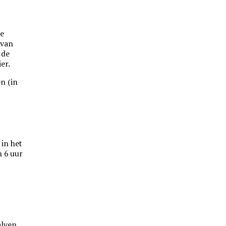
de
 van
 de
er.
n (in
in het
n 6 uur
alven