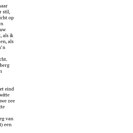
maar
 stil,
icht op
en
auw
 als ik
en, als
m’n
cht.
rberg
n
et eind
witte
auwe zee
tte
eg van
t) een