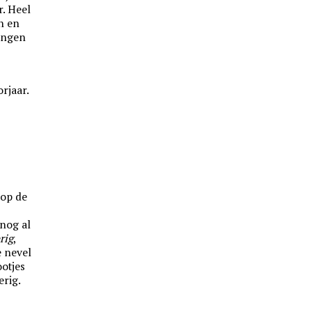
r. Heel
n en
ingen
rjaar.
 op de
 nog al
rig
,
 nevel
ootjes
erig.