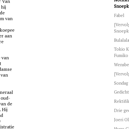
r Van
Snoepko
 hij
nde
Fabel
arm van
[Vervolg
 koepee
Snoepk
er aan
Bulalal
re
Tokio K
Fumiko
e van
t
Wensbe
rdamse
[Vervol
 van
Sondag 
eneraal
Gedich
r oud-
Rektifik
 van de
 Hij
Drie ge
ad
Joeri O
e
stratie
Hugo Cl