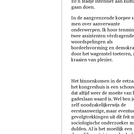
zo’n stadje intensief aan kult
gaan doen.
In de aangrenzende koepee s
men over aanverwante
onderwerpen. Ik hoor tenmin
twee assistenten vèrdragend
woordspelingen als
bordeelsvorming en demokra
door het wagenstel toeteren, z
kraaien van plezier.
Het binnenkomen in de eetza
het kongreshuis is een schou
dat altijd weer de moeite van 
gadeslaan waard is. Wel ben j
zelf noodzakelijkerwijs de
eerstaanwezige, maar eventu
gevolgtrekkingen uit dit feit 
sociologische onderzoeker m
dulden. Al is het moeilijk een