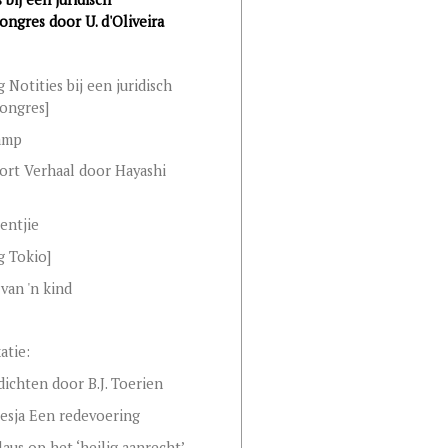
ngres door U. d'Oliveira
 Notities bij een juridisch
ongres]
amp
ort Verhaal door Hayashi
entjie
g Tokio]
van 'n kind
t
atie:
dichten door B.J. Toerien
lesja Een redevoering
aus op het ‘heilig aanrecht’