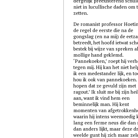
dergelijk preëxisterend schul
niet in lucullische daden om 
zetten.
De romanist professor Hoetink
de regel de eerste die na de
gongslag (en na mij) de eetza
betreedt, het hoofd ietwat sche
bestek bij wijze van spreken al
mollige hand geklemd.
‘Pannekoeken,’ roept hij ver
tegen mij. Hij kan het niet he
ik een medestander lijk, en to
hou ik ook van pannekoeken. ‘’
hopen dat ze gevuld zijn met
ragout.’ Ik sluit me bij zijn he
aan, want ik vind hem een
beminnelijk man. Hij kent
momenten van afgetrokkenhe
waarin hij intens weemoedig k
lang een ferme neus die dan 
dan anders lijkt, maar deze d
weelde gunt hij zich maar zel