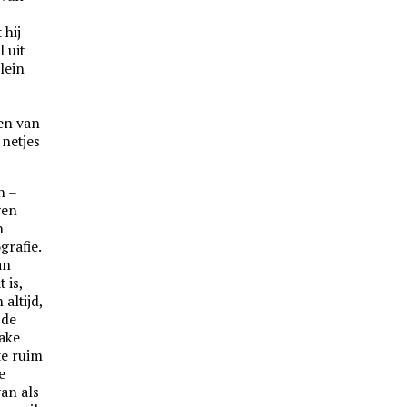
 hij
 uit
klein
ken van
 netjes
n –
gen
n
grafie.
an
 is,
altijd,
 de
ake
te ruim
e
an als