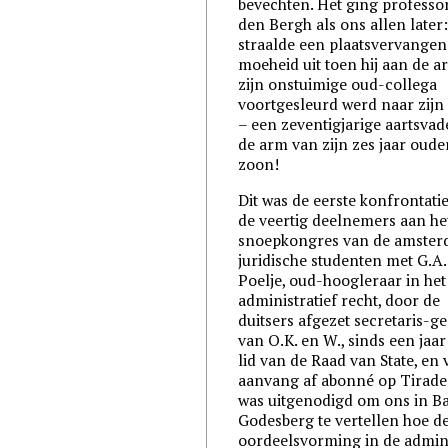
bevechten. Het ging professo
den Bergh als ons allen later:
straalde een plaatsvervange
moeheid uit toen hij aan de 
zijn onstuimige oud-collega
voortgesleurd werd naar zijn
– een zeventigjarige aartsvad
de arm van zijn zes jaar oude
zoon!
Dit was de eerste konfrontati
de veertig deelnemers aan he
snoepkongres van de amste
juridische studenten met G.A.
Poelje, oud-hoogleraar in het
administratief recht, door de
duitsers afgezet secretaris-g
van O.K. en W., sinds een jaa
lid van de Raad van State, en
aanvang af abonné op Tirade.
was uitgenodigd om ons in B
Godesberg te vertellen hoe d
oordeelsvorming in de admini