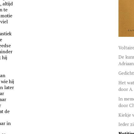
 altijd
n te
mmotie
viel
stiek
e
eedse
Voltair
minder
De kuns
 hij
Adriaan
Gedicht
van
wie hij
Het wat
n later
door A.
ar
In memo
aar
r
door Ch
at de
Kiekje 
aar in
Ieder z
Notities