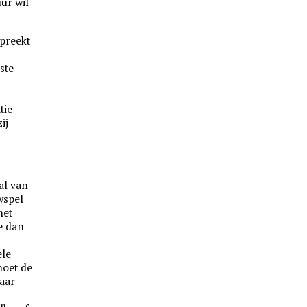
uur wil
preekt
ste
e
tie
ij
al van
wspel
het
e dan
ele
moet de
aar