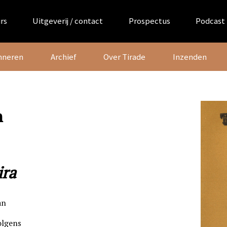
rs
Uitgeverij / contact
Prospectus
Podcast
nneren
Archief
Over Tirade
Inzenden
n
ira
an
olgens