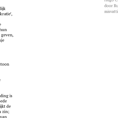
door Ru
ijk
misvatt
ratie’,
e
 hun
e geven,
sje
stoon
e
ding is
oede
jkt de
 zin;
 van