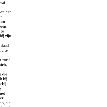
 vat
 en dat
te
hoor
eens
 te
hij zijn
erdaad
nd te
en rond
zich,
e die
t hij
chijn
g
iet
 er
an, die