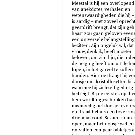
Meestal is hij een overlopend
van anekdotes, verhalen en
wetenswaardigheden die hij –
is aardig – met zoveel oprech
geestdrift brengt, dat zijn ge
haast zou gaan geloven even
een universele belangstelling
bezitten. Zijn ongeluk wil, dat 
vrouw, denk ik, heeft moeten
beloven, om zijn lijn, die ind
de neiging heeft om uit de ha
lopen, in het gareel te zullen
houden. Hiertoe draagt hij e
doosje met kristallosetten bij 
waarmee hij zichzelf gedurig
bedreigt. Bij de eerste kop the
hem wordt ingeschonken haal
mismoedig het doosje tevoors
en draait het als een toverrin
driemaal rond. Sesam is dan n
open, maar het doosje wel en
ontvallen een paar tabletjes a