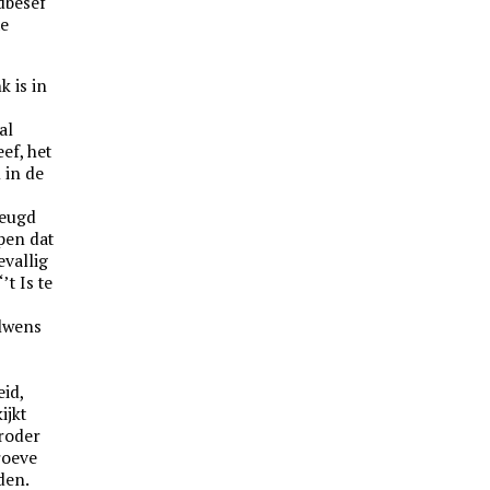
dbesef
te
 is in
al
ef, het
 in de
heugd
lpen dat
evallig
t Is te
ilwens
id,
ijkt
roder
roeve
den.