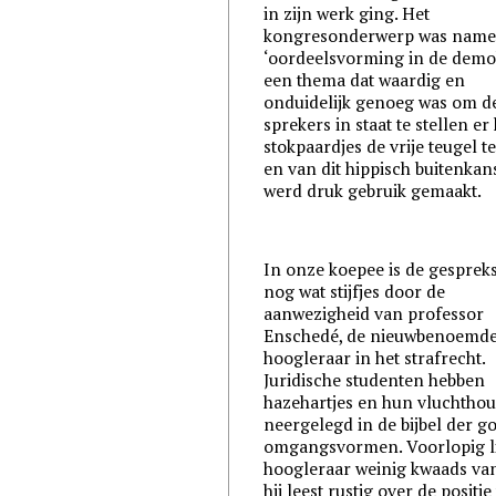
in zijn werk ging. Het
kongresonderwerp was namel
‘oordeelsvorming in de demok
een thema dat waardig en
onduidelijk genoeg was om d
sprekers in staat te stellen er
stokpaardjes de vrije teugel t
en van dit hippisch buitenkan
werd druk gebruik gemaakt.
In onze koepee is de gesprek
nog wat stijfjes door de
aanwezigheid van professor
Enschedé, de nieuwbenoemd
hoogleraar in het strafrecht.
Juridische studenten hebben
hazehartjes en hun vluchthou
neergelegd in de bijbel der g
omgangsvormen. Voorlopig li
hoogleraar weinig kwaads van
hij leest rustig over de positie