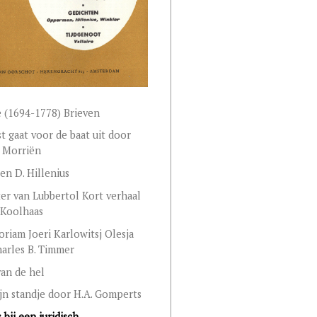
e (1694-1778) Brieven
t gaat voor de baat uit door
 Morriën
en D. Hillenius
er van Lubbertol Kort verhaal
 Koolhaas
riam Joeri Karlowitsj Olesja
arles B. Timmer
van de hel
ijn standje door H.A. Gomperts
 bij een juridisch