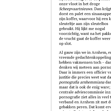
onze vloot in het droge
Scheepvaartnieuws.
Dan krijgt
dorst en palet een sinaasappel
zijn koffer, waarvoor hij een 
sleuteltje aan zijn sleutelbos
gebruikt. Hij lijkt me nogal
voorzichtig, want na het pak
de vrucht gaat de koffer weer
op slot.
Al gauw zijn we in Arnhem, e
vreemde gedachtenkoppelin
hebben vakmensen toch – da
denken wij meteen aan porno
Daar is immers een officier v
justitie die precies weet wat dat
pornografia arnhemmiana
dan 
maar dat is ook de enig ware;
centrale adviescommissie inz
pornografie ziet alles in veel 
verband en Arnhem zit met d
gebakken peren. Dat komt erv