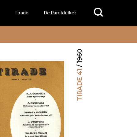
Search
Tirade
De Parelduiker
for:
/ 1960
TIRADE 41