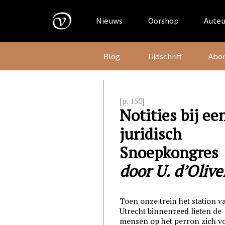
Skip
to
Nieuws
Oorshop
Auteu
content
Blog
Tijdschrift
Abo
[p. 150]
Notities bij ee
juridisch
Snoepkongres
door U. d’Olive
Toen onze trein het station v
Utrecht binnenreed lieten de
mensen op het perron zich v