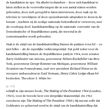
de kandidaten-in-spe. Via allerlei technieken – door zich kandidaat te
laten stellen in de voorverkiezingen die in een aantal staten worden
gehouden, door zich geregeld te laten interviewen, door vaak op de
televisie te verschijnen of door opzienbarende uitspraken te doen in de
Senaat -, trachten zij de nodige nationale bekendheid te verwerven, met
als voorlopig doel: kandidaatstelling op de nationale conventie van de
Demokratische of Republikeinse partij, die meestal in de
zomermaanden wordt gehouden.
Vaak is de strijd om de kandidaatstelling binnen de partijen even fel – zo
niet feller – als de eigenlijke verkiezingsstrijd. Dat gold zeker voor de
kandidaatstelling binnen de Republikeinse partij in 1964, toen senator
Barry Goldwater
van Arizona, gouverneur
Nelson Rockefeller
van New
York, gouverneur
George Romney
van Michigan, gouverneur
William
Scranton
van Pennsylvania, oud-vice-president
Richard Nixon
en de
vroegere ambassadeur in Zuid Vietnam,
Henry Cabot Lodge
elkaar fel
bestreden. Theodore S. White be-
[p. 60]
schrijft in zijn nieuwe boek,
The Making of the President 1964
(Londen,
1965), voor de tweede keer een dergelijke titanenstrijd. (In 1961
verscheen zijn
The Making of The President 1960
.) Hij meent zelfs dat
Goldwater zo gehavend werd in de strijd om de kandidaatstelling dat