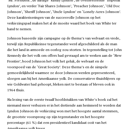
‘Mr. President’, de aardige ‘Kindly Lyndon’, de overheersende ‘Imperial
Lyndon’, en verder ‘Fair Shares Johnson’, ‘Preacher Johnson’, ‘Old Doc
Johnson’, ‘Sheriff Johnson’, ‘Uncle Lyndon’ en ‘Lonely-Acres Johnson’.
Deze karakteriseringen van de succesvolle Johnson op het
verkiezingspad maken het al de moeite waard het boek van White ter
hand te nemen.
Johnson baseerde zijn campagne op de thema’s van welvaart en vrede,
terwijl zijn Republikeinse tegenstander werd afgeschilderd als de man
die het land in armoede en oorlog zou storten. In tegenstelling tot John
Kennedy die het volk om offers had gevraagd am te werken aan de ‘New
Frontier’, bood Johnson het volk het geluk, de welvaart en de
voorspoed van de ‘Great Society’. Deze thema’s en de simpele
gemoedelijkheid waarmee ze door Johnson werden gepresenteerd,
sloegen aan bij het Amerikaanse yolk. De conservatieve thuisblijvers op
wie Goldwater had gehoopt, bleken niet te bestaan of bleven ook in
1964 thuis.
Na lezing van de eerste twaalf hoofdstukken van White’s boek zal het
niemand meer verbazen er in het dertiende aan herinnerd te worden dat
Lyndon Johnson de verkiezing won met het hoogste aantal stemmen,
de grootste voorsprong op zijn tegenstander en het hoogste
percentage (61 %) dat een presidentieel kandidaat ooit van het
Amerikaanse volk kreeg.