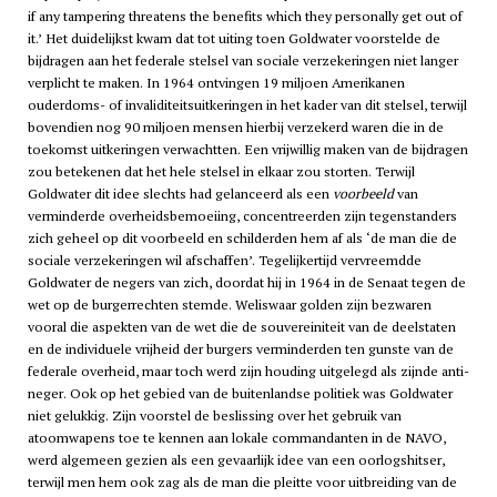
if any tampering threatens the benefits which they personally get out of
it.’ Het duidelijkst kwam dat tot uiting toen Goldwater voorstelde de
bijdragen aan het federale stelsel van sociale verzekeringen niet langer
verplicht te maken. In 1964 ontvingen 19 miljoen Amerikanen
ouderdoms- of invaliditeitsuitkeringen in het kader van dit stelsel, terwijl
bovendien nog 90 miljoen mensen hierbij verzekerd waren die in de
toekomst uitkeringen verwachtten. Een vrijwillig maken van de bijdragen
zou betekenen dat het hele stelsel in elkaar zou storten. Terwijl
Goldwater dit idee slechts had gelanceerd als een
voorbeeld
van
verminderde overheidsbemoeiing, concentreerden zijn tegenstanders
zich geheel op dit voorbeeld en schilderden hem af als ‘de man die de
sociale verzekeringen wil afschaffen’. Tegelijkertijd vervreemdde
Goldwater de negers van zich, doordat hij in 1964 in de Senaat tegen de
wet op de burgerrechten stemde. Weliswaar golden zijn bezwaren
vooral die aspekten van de wet die de souvereiniteit van de deelstaten
en de individuele vrijheid der burgers verminderden ten gunste van de
federale overheid, maar toch werd zijn houding uitgelegd als zijnde anti-
neger. Ook op het gebied van de buitenlandse politiek was Goldwater
niet gelukkig. Zijn voorstel de beslissing over het gebruik van
atoomwapens toe te kennen aan lokale commandanten in de NAVO,
werd algemeen gezien als een gevaarlijk idee van een oorlogshitser,
terwijl men hem ook zag als de man die pleitte voor uitbreiding van de