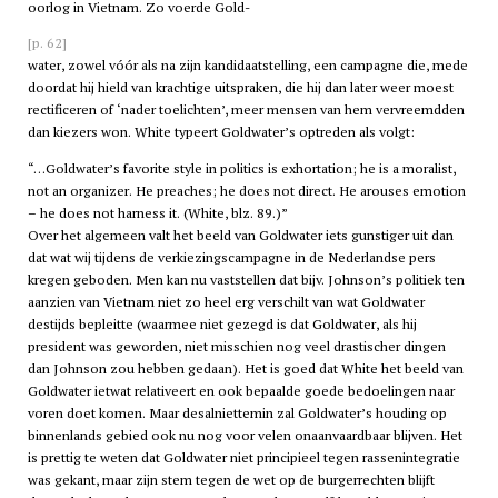
oorlog in Vietnam. Zo voerde Gold-
[p. 62]
water, zowel vóór als na zijn kandidaatstelling, een campagne die, mede
doordat hij hield van krachtige uitspraken, die hij dan later weer moest
rectificeren of ‘nader toelichten’, meer mensen van hem vervreemdden
dan kiezers won. White typeert Goldwater’s optreden als volgt:
…Goldwater’s favorite style in politics is exhortation; he is a moralist,
not an organizer. He preaches; he does not direct. He arouses emotion
– he does not harness it. (White, blz. 89.)
Over het algemeen valt het beeld van Goldwater iets gunstiger uit dan
dat wat wij tijdens de verkiezingscampagne in de Nederlandse pers
kregen geboden. Men kan nu vaststellen dat bijv. Johnson’s politiek ten
aanzien van Vietnam niet zo heel erg verschilt van wat Goldwater
destijds bepleitte (waarmee niet gezegd is dat Goldwater, als hij
president was geworden, niet misschien nog veel drastischer dingen
dan Johnson zou hebben gedaan). Het is goed dat White het beeld van
Goldwater ietwat relativeert en ook bepaalde goede bedoelingen naar
voren doet komen. Maar desalniettemin zal Goldwater’s houding op
binnenlands gebied ook nu nog voor velen onaanvaardbaar blijven. Het
is prettig te weten dat Goldwater niet principieel tegen rassenintegratie
was gekant, maar zijn stem tegen de wet op de burgerrechten blijft