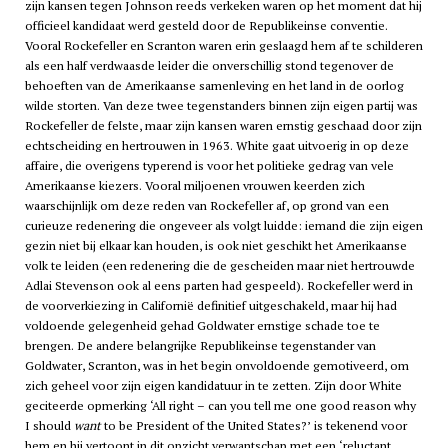
zijn kansen tegen Johnson reeds verkeken waren op het moment dat hij
officieel kandidaat werd gesteld door de Republikeinse conventie.
Vooral Rockefeller en Scranton waren erin geslaagd hem af te schilderen
als een half verdwaasde leider die onverschillig stond tegenover de
behoeften van de Amerikaanse samenleving en het land in de oorlog
wilde storten. Van deze twee tegenstanders binnen zijn eigen partij was
Rockefeller de felste, maar zijn kansen waren ernstig geschaad door zijn
echtscheiding en hertrouwen in 1963. White gaat uitvoerig in op deze
affaire, die overigens typerend is voor het politieke gedrag van vele
Amerikaanse kiezers. Vooral miljoenen vrouwen keerden zich
waarschijnlijk om deze reden van Rockefeller af, op grond van een
curieuze redenering die ongeveer als volgt luidde: iemand die zijn eigen
gezin niet bij elkaar kan houden, is ook niet geschikt het Amerikaanse
volk te leiden (een redenering die de gescheiden maar niet hertrouwde
Adlai Stevenson ook al eens parten had gespeeld). Rockefeller werd in
de voorverkiezing in Californië definitief uitgeschakeld, maar hij had
voldoende gelegenheid gehad Goldwater ernstige schade toe te
brengen. De andere belangrijke Republikeinse tegenstander van
Goldwater, Scranton, was in het begin onvoldoende gemotiveerd, om
zich geheel voor zijn eigen kandidatuur in te zetten. Zijn door White
geciteerde opmerking ‘All right – can you tell me one good reason why
I should
want
to be President of the United States?’ is tekenend voor
hem en hij vertoont in dit opzicht verwantschap met een ‘reluctant