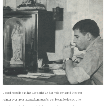
Gerard Kornelis van het Reve Brief uit het huis genaamd ‘Het gras’
Painter over Proust Kanttekeningen bij een biografie door H. Drion