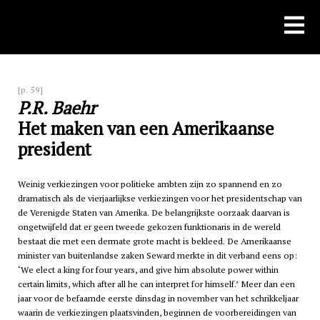
Skip
to
content
[p. 59]
P.R. Baehr
Het maken van een Amerikaanse
president
Weinig verkiezingen voor politieke ambten zijn zo spannend en zo
dramatisch als de vierjaarlijkse verkiezingen voor het presidentschap van
de Verenigde Staten van Amerika. De belangrijkste oorzaak daarvan is
ongetwijfeld dat er geen tweede gekozen funktionaris in de wereld
bestaat die met een dermate grote macht is bekleed. De Amerikaanse
minister van buitenlandse zaken Seward merkte in dit verband eens op:
‘We elect a king for four years, and give him absolute power within
certain limits, which after all he can interpret for himself.’ Meer dan een
jaar voor de befaamde eerste dinsdag in november van het schrikkeljaar
waarin de verkiezingen plaatsvinden, beginnen de voorbereidingen van