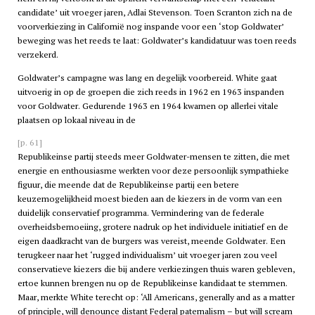
candidate’ uit vroeger jaren, Adlai Stevenson. Toen Scranton zich na de
voorverkiezing in Californië nog inspande voor een ‘stop Goldwater’
beweging was het reeds te laat: Goldwater’s kandidatuur was toen reeds
verzekerd.
Goldwater’s campagne was lang en degelijk voorbereid. White gaat
uitvoerig in op de groepen die zich reeds in 1962 en 1963 inspanden
voor Goldwater. Gedurende 1963 en 1964 kwamen op allerlei vitale
plaatsen op lokaal niveau in de
[p. 61]
Republikeinse partij steeds meer Goldwater-mensen te zitten, die met
energie en enthousiasme werkten voor deze persoonlijk sympathieke
figuur, die meende dat de Republikeinse partij een betere
keuzemogelijkheid moest bieden aan de kiezers in de vorm van een
duidelijk conservatief programma. Vermindering van de federale
overheidsbemoeiing, grotere nadruk op het individuele initiatief en de
eigen daadkracht van de burgers was vereist, meende Goldwater. Een
terugkeer naar het ‘rugged individualism’ uit vroeger jaren zou veel
conservatieve kiezers die bij andere verkiezingen thuis waren gebleven,
ertoe kunnen brengen nu op de Republikeinse kandidaat te stemmen.
Maar, merkte White terecht op: ‘All Americans, generally and as a matter
of principle, will denounce distant Federal paternalism – but will scream