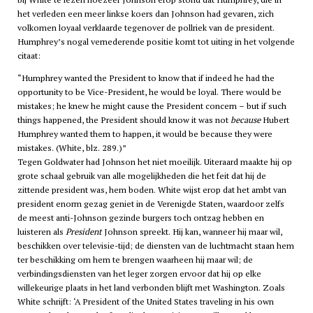
het verleden een meer linkse koers dan Johnson had gevaren, zich
volkomen loyaal verklaarde tegenover de pollriek van de president.
Humphrey’s nogal vernederende positie komt tot uiting in het volgende
citaat:
Humphrey wanted the President to know that if indeed he had the
opportunity to be Vice-President, he would be loyal. There would be
mistakes; he knew he might cause the President concern – but if such
things happened, the President should know it was not
because
Hubert
Humphrey wanted them to happen, it would be because they were
mistakes. (White, blz. 289.)
Tegen Goldwater had Johnson het niet moeilijk. Uiteraard maakte hij op
grote schaal gebruik van alle mogelijkheden die het feit dat hij de
zittende president was, hem boden. White wijst erop dat het ambt van
president enorm gezag geniet in de Verenigde Staten, waardoor zelfs
de meest anti-Johnson gezinde burgers toch ontzag hebben en
luisteren als
President
Johnson spreekt. Hij kan, wanneer hij maar wil,
beschikken over televisie-tijd; de diensten van de luchtmacht staan hem
ter beschikking om hem te brengen waarheen hij maar wil; de
verbindingsdiensten van het leger zorgen ervoor dat hij op elke
willekeurige plaats in het land verbonden blijft met Washington. Zoals
White schrijft: ‘A President of the United States traveling in his own