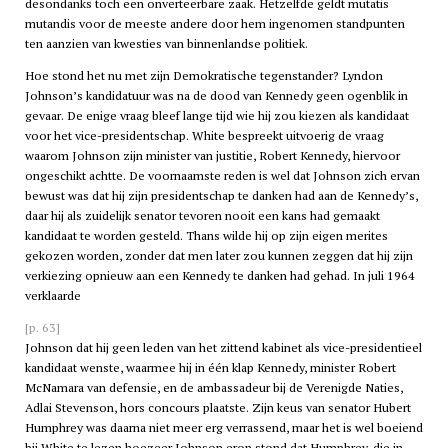
desondanks toch een onverteerbare zaak. Hetzelfde geldt mutatis
mutandis voor de meeste andere door hem ingenomen standpunten
ten aanzien van kwesties van binnenlandse politiek.
Hoe stond het nu met zijn Demokratische tegenstander? Lyndon
Johnson’s kandidatuur was na de dood van Kennedy geen ogenblik in
gevaar. De enige vraag bleef lange tijd wie hij zou kiezen als kandidaat
voor het vice-presidentschap. White bespreekt uitvoerig de vraag
waarom Johnson zijn minister van justitie, Robert Kennedy, hiervoor
ongeschikt achtte. De voornaamste reden is wel dat Johnson zich ervan
bewust was dat hij zijn presidentschap te danken had aan de Kennedy’s,
daar hij als zuidelijk senator tevoren nooit een kans had gemaakt
kandidaat te worden gesteld. Thans wilde hij op zijn eigen merites
gekozen worden, zonder dat men later zou kunnen zeggen dat hij zijn
verkiezing opnieuw aan een Kennedy te danken had gehad. In juli 1964
verklaarde
[p. 63]
Johnson dat hij geen leden van het zittend kabinet als vice-presidentieel
kandidaat wenste, waarmee hij in één klap Kennedy, minister Robert
McNamara van defensie, en de ambassadeur bij de Verenigde Naties,
Adlai Stevenson, hors concours plaatste. Zijn keus van senator Hubert
Humphrey was daarna niet meer erg verrassend, maar het is wel boeiend
bij White te lezen hoezeer Johnson erop stond dat Humphrey, die in