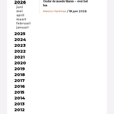
Onder de moede blaren – over het
2026
bos
juni
Menno Hartman
/ 18 juni 2026
mei
april
maart
februari
januari
2025
2024
2023
2022
2021
2020
2019
2018
2017
2016
2015
2014
2013
2012