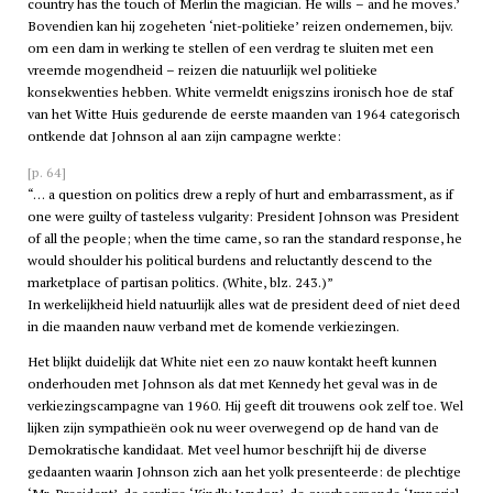
country has the touch of Merlin the magician. He wills – and he moves.’
Bovendien kan hij zogeheten ‘niet-politieke’ reizen ondernemen, bijv.
om een dam in werking te stellen of een verdrag te sluiten met een
vreemde mogendheid – reizen die natuurlijk wel politieke
konsekwenties hebben. White vermeldt enigszins ironisch hoe de staf
van het Witte Huis gedurende de eerste maanden van 1964 categorisch
ontkende dat Johnson al aan zijn campagne werkte:
[p. 64]
… a question on politics drew a reply of hurt and embarrassment, as if
one were guilty of tasteless vulgarity: President Johnson was President
of all the people; when the time came, so ran the standard response, he
would shoulder his political burdens and reluctantly descend to the
marketplace of partisan politics. (White, blz. 243.)
In werkelijkheid hield natuurlijk alles wat de president deed of niet deed
in die maanden nauw verband met de komende verkiezingen.
Het blijkt duidelijk dat White niet een zo nauw kontakt heeft kunnen
onderhouden met Johnson als dat met Kennedy het geval was in de
verkiezingscampagne van 1960. Hij geeft dit trouwens ook zelf toe. Wel
lijken zijn sympathieën ook nu weer overwegend op de hand van de
Demokratische kandidaat. Met veel humor beschrijft hij de diverse
gedaanten waarin Johnson zich aan het yolk presenteerde: de plechtige