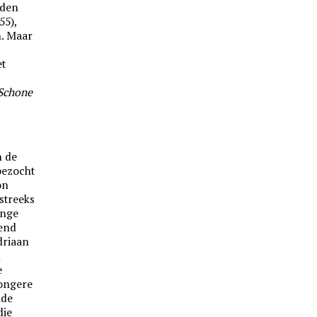
dden
55),
n. Maar
et
 Schone
n de
 bezocht
on
streeks
ange
iend
driaan
n
e
jongere
nde
die