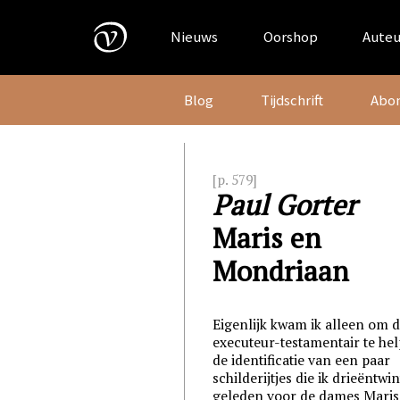
Skip
to
Nieuws
Oorshop
Auteu
content
Blog
Tijdschrift
Abo
[p. 579]
Paul Gorter
Maris en
Mondriaan
Eigenlijk kwam ik alleen om 
executeur-testamentair te hel
de identificatie van een paar
schilderijtjes die ik drieëntwin
geleden voor de dames Maris