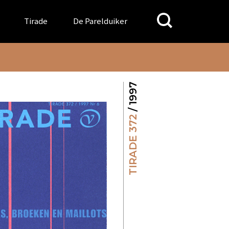
Search
Tirade
De Parelduiker
for:
/ 1997
TIRADE 372