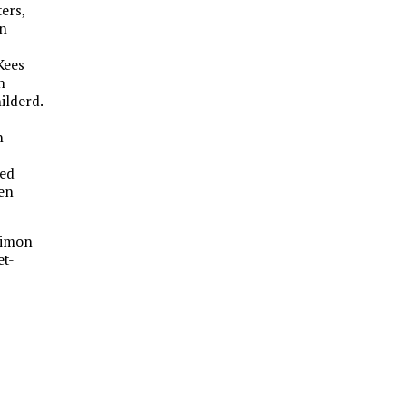
ers,
èn
 Kees
n
ilderd.
n
oed
 en
Simon
et-