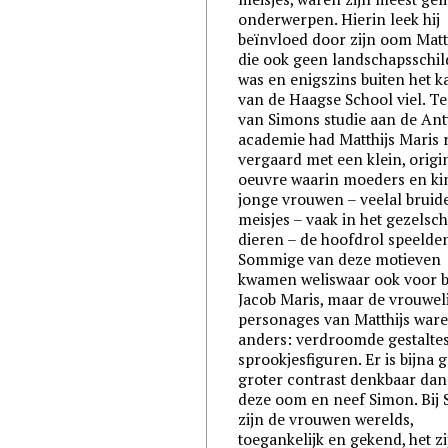
onderwerpen. Hierin leek hij
beïnvloed door zijn oom Matth
die ook geen landschapsschil
was en enigszins buiten het k
van de Haagse School viel. Te
van Simons studie aan de An
academie had Matthijs Maris
vergaard met een klein, origi
oeuvre waarin moeders en ki
jonge vrouwen – veelal bruid
meisjes – vaak in het gezelsc
dieren – de hoofdrol speelden
Sommige van deze motieven
kwamen weliswaar ook voor b
Jacob Maris, maar de vrouwel
personages van Matthijs war
anders: verdroomde gestaltes
sprookjesfiguren. Er is bijna 
groter contrast denkbaar dan
deze oom en neef Simon. Bij
zijn de vrouwen werelds,
toegankelijk en gekend, het zi