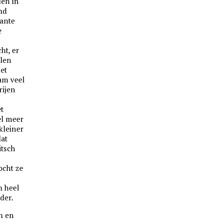
den in
ind
tante
e
ht, er
llen
Het
am veel
rijen
t
el meer
kleiner
at
itsch
ocht ze
h heel
der.
n en