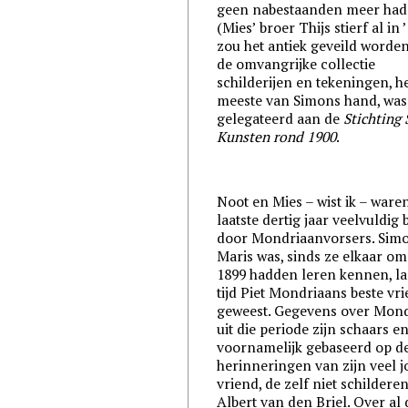
geen nabestaanden meer ha
(Mies’ broer Thijs stierf al in ’
zou het antiek geveild worde
de omvangrijke collectie
schilderijen en tekeningen, h
meeste van Simons hand, was
gelegateerd aan de
Stichting
Kunsten rond 1900
.
Noot en Mies – wist ik – ware
laatste dertig jaar veelvuldig
door Mondriaanvorsers. Sim
Maris was, sinds ze elkaar om
1899 hadden leren kennen, l
tijd Piet Mondriaans beste vr
geweest. Gegevens over Mon
uit die periode zijn schaars e
voornamelijk gebaseerd op d
herinneringen van zijn veel 
vriend, de zelf niet schildere
Albert van den Briel. Over al 