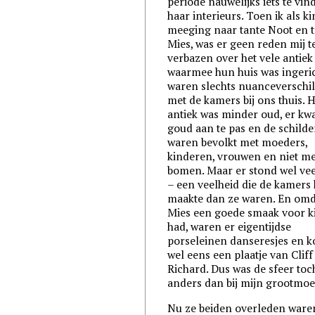
periode nauwelijks iets te vin
haar interieurs. Toen ik als k
meeging naar tante Noot en 
Mies, was er geen reden mij t
verbazen over het vele antiek
waarmee hun huis was ingeric
waren slechts nuanceverschi
met de kamers bij ons thuis. 
antiek was minder oud, er kw
goud aan te pas en de schilde
waren bevolkt met moeders,
kinderen, vrouwen en niet me
bomen. Maar er stond wel ve
– een veelheid die de kamers 
maakte dan ze waren. En omd
Mies een goede smaak voor k
had, waren er eigentijdse
porseleinen danseresjes en k
wel eens een plaatje van Cliff
Richard. Dus was de sfeer toc
anders dan bij mijn grootmoe
Nu ze beiden overleden ware