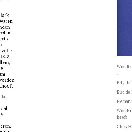
ls ik
 waren
onden
erdam
eette
n
svolle
(1873-
llem,
Wim Rav
de
2
lem
 worden
Elly de
chool’.
Eric de
 bij
Nemanja
s al
Wim Hof
de
heeft
eren,
Chris 
iefde