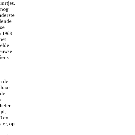
urtjes.
 nog
nderste
llende
se
n 1968
het
elde
eeuwse
iens
n de
 haar
 de
n
 beter
jd,
0 en
 er, op