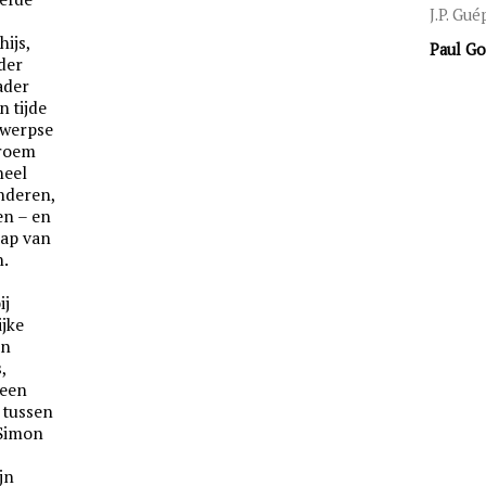
J.P. Gu
ijs,
Paul Go
der
ader
n tijde
twerpse
 roem
neel
nderen,
en – en
hap van
.
ij
ijke
en
,
geen
 tussen
 Simon
jn