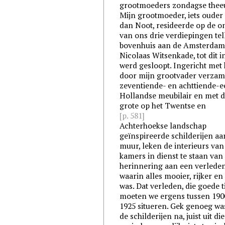
grootmoeders zondagse theeu
Mijn grootmoeder, iets ouder
dan Noot, resideerde op de o
van ons drie verdiepingen te
bovenhuis aan de Amsterdam
Nicolaas Witsenkade, tot dit i
werd gesloopt. Ingericht met 
door mijn grootvader verzam
zeventiende- en achttiende-
Hollandse meubilair en met d
grote op het Twentse en
[p. 581]
Achterhoekse landschap
geïnspireerde schilderijen aa
muur, leken de interieurs van
kamers in dienst te staan van
herinnering aan een verlede
waarin alles mooier, rijker en
was. Dat verleden, die goede ti
moeten we ergens tussen 190
1925 situeren. Gek genoeg was
de schilderijen na, juist uit die