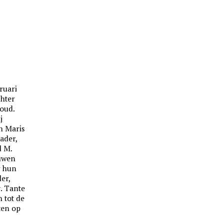
bruari
chter
 oud.
j
n Maris
ader,
d M.
duwen
r hun
er,
. Tante
 tot de
ten op