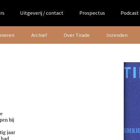
rs
Uitgeverij / contact
Prospectus
Podcast
nneren
Archief
Over Tirade
Inzenden
de
pen bij
tig jaar
 had