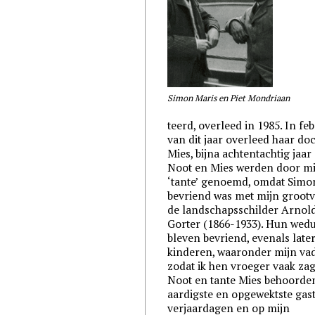
Simon Maris en Piet Mondriaan
teerd, overleed in 1985. In fe
van dit jaar overleed haar do
Mies, bijna achtentachtig jaar
Noot en Mies werden door mi
‘tante’ genoemd, omdat Simo
bevriend was met mijn grootv
de landschapsschilder Arnol
Gorter (1866-1933). Hun we
bleven bevriend, evenals late
kinderen, waaronder mijn vad
zodat ik hen vroeger vaak zag
Noot en tante Mies behoorden
aardigste en opgewektste gas
verjaardagen en op mijn