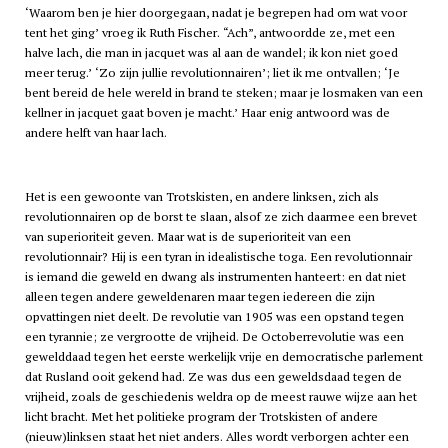
‘Waarom ben je hier doorgegaan, nadat je begrepen had om wat voor
tent het ging’ vroeg ik Ruth Fischer. “Ach”, antwoordde ze, met een
halve lach, die man in jacquet was al aan de wandel; ik kon niet goed
meer terug.’ ‘Zo zijn jullie revolutionnairen’; liet ik me ontvallen; ‘Je
bent bereid de hele wereld in brand te steken; maar je losmaken van een
kellner in jacquet gaat boven je macht.’ Haar enig antwoord was de
andere helft van haar lach.
Het is een gewoonte van Trotskisten, en andere linksen, zich als
revolutionnairen op de borst te slaan, alsof ze zich daarmee een brevet
van superioriteit geven. Maar wat is de superioriteit van een
revolutionnair? Hij is een tyran in idealistische toga. Een revolutionnair
is iemand die geweld en dwang als instrumenten hanteert: en dat niet
alleen tegen andere geweldenaren maar tegen iedereen die zijn
opvattingen niet deelt. De revolutie van 1905 was een opstand tegen
een tyrannie; ze vergrootte de vrijheid. De Octoberrevolutie was een
gewelddaad tegen het eerste werkelijk vrije en democratische parlement
dat Rusland ooit gekend had. Ze was dus een geweldsdaad tegen de
vrijheid, zoals de geschiedenis weldra op de meest rauwe wijze aan het
licht bracht. Met het politieke program der Trotskisten of andere
(nieuw)linksen staat het niet anders. Alles wordt verborgen achter een