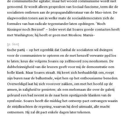
de communistische agitatie; maar het woord communisme wordt niet
genoemd. Er wordt alleen gesproken van Sociaal-fascisme, term die de
socialisten ontlenen aan de propagandaliteratuur van de Mao-isten. De
slagwoorden tonen aan in welke mate de sociaaldemocraten zich de
formules van hun radicale tegenstander laten opdringen. ‘Noch
Kissinger noch Breznef’ – Ieder weet dat Soares goede contacten heeft
met Washington; hij heeft er geen met Moskou. Marxis-
[p. 564]
tische partij – op het ogenblik dat Cunhal de socialisten wil dwingen
voor de communisten te opteren en de met henzelf verwante
ppd
los
te laten; keus die volgens Soares op zelfmoord zou neerkomen. De
dubbelzinnigheid van die leuzen geeft voor mij de demonstratie een
holle klank. Maar Soares straalt. Hij keert zich herhaaldelijk om, roept
zijn buren naar de ballustrade, wijst hen op het enthousiasme beneden.
Overweldigd laat hij zich voorover zakken, om met het hoofd op de
armen, in zaligheid te genieten; als een melomaan die over de galerij
geleund een bad neemt in de naar hem opstijgende klanken van de
symfonie. Soares heeft die middag het ontwerp-pact ontvangen waarin
de strijdkrachten de regering, waarvan hij deel uitmaakt, alle macht
ontnemen. Hij zal dit pact enkele dagen later tekenen.