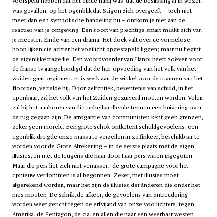
voorspeld hebben dat het einde nabij was, dat de beslissing al in wezen
was gevallen; op het ogenblik dat Saigon zich overgeeft – toch niet
meer dan een symbolische handeling nu – ontkom je niet aan de
reacties van je omgeving. Een soort van plechtige smart maakt zich van
je meester. Einde van een drama. Het doek valt over de vormeloze
hoop lijken die achter het voetlicht opgestapeld liggen; maar nu begint
de eigenlijke tragedie. Een woordvoerder van Hanoi heeft zoëven voor
de franse
tv
aangekondigd dat de her-opvoeding van het volk van het
Zuiden gaat beginnen. Er is werk aan de winkel voor de mannen van het
Noorden, vertelde hij. Door zelfcritiek, bekentenis van schuld, in het
openbaar, zal het volk van het Zuiden gezuiverd moeten worden. Velen
zal bij het aanhoren van die onheilspellende termen een huivering over
de rug gegaan zijn. De arrogantie van communisten kent geen grenzen,
zeker geen morele. Een grote schok ontketent schuldgevoelens; een
ogenblik dreigde onze massa te verzeilen in zelfinkeer, beschikbaar te
worden voor de Grote Afrekening – in de eerste plaats met de eigen
illusies, en met de leugens die haar door haar pers waren ingegoten.
Maar die pers liet zich niet verrassen: de grote campagne voor het
opnieuw verdommen is al begonnen. Zeker, met illusies moet
afgerekend worden, maar het zijn de illusies der ànderen die onder het
mes moeten. De schrik, de afkeer, de gevoelens van ontreddering
worden weer gericht tegen de erfvijand van onze voorlichters, tegen
Amerika, de Pentagon, de
cia,
en allen die naar een weerbaar westen