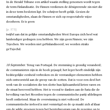
In de Herald Tribune een artikel waarin stelling genomen wordt tegen
de term Finlandisatie. De Finnen verdienen de dénigrerende zin niet die
in deze term besloten ligt. De schrijver heeft gelijk. Gezien de
omstandigheden, slaan de Finnen er zich op respectabele wijze
doorheen. Er is geen
[p. 575]
twijfel aan dat in gelijke omstandigheden West Europa zich heel wat
lamlendiger gedragen zou hebben. We zijn geen Finnen; we zijn
Tsjechen. We worden niet geFinlandiseerd; we worden straks
geTsjechd.
18 September
. Terug van Portugal. De stemming is grondig veranderd;
de communisten zijn in de hoek gejaagd; het leger heeft eindelijk zijn
bedriegelijke eenheid verbroken en de verstandiger elementen hebben
zich ontworsteld aan de greep van de zotten. Dat is voor een deel het
werk van de socialisten die ten slotte hun lijdzaamheid lieten varen en
de straat heroverd hebben. Het is vooral te danken aan de furia die de
bevolking van het Noorden tegen de communistische partij-afdelingen
heeft ontketend. Maar de overwinning is niet voltooid. De
communistische invloed is niet vernietigd en de
cp
maakt zich al klaar
om de wilde groepen tegen het herstelprogram van de regering op te