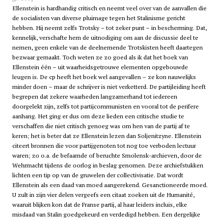
Ellenstein is hardhandig critisch en neemt veel over van de aanvallen die
de socialisten van diverse pluimage tegen het Stalinisme gericht
hebben. Hij neemt zelfs Trotsky – tot zeker punt – in bescherming. Dat,
kennelijk, verschafte hem de uitnodiging om aan de discussie deel te
nemen, geen enkele van de deelnemende Trotskisten heeft daartegen
bezwaar gemaakt. Toch weten ze zo goed als ik dat het boek van
Ellenstein één – uit waarheidsgetrouwe elementen opgebouwde
leugen is. De
cp
heeft het boek wel aangevallen – ze kon nauwelijks
minder doen – maar de schrijver is niet verketterd. De partijleiding heeft
begrepen dat zekere waarheden langzamerhand tot iedereen
doorgelekt zijn, zelfs tot partijcommunisten en vooral tot de perifere
aanhang. Het ging er dus om deze lieden een critische studie te
verschaffen die niet critisch genoeg was om hen van de partij af te
keren; het is beter dat ze Ellenstein lezen dan Soljenitzyne. Ellenstein
citeert bronnen die voor partijgenoten tot nog toe verboden lectuur
waren; zo o.a. de befaamde of beruchte Smolensk-archieven, door de
Wehrmacht tijdens de oorlog in beslag genomen. Deze archiefstukken
lichten een tip op van de gruwelen der collectivisatie. Dat wordt
Ellenstein als een daad van moed aangerekend. Gesanctioneerde moed.
U zult in zijn vier delen vergeefs een citaat zoeken uit de Humanité,
waaruit blijken kon dat de Franse partij, al haar leiders incluis, elke
misdaad van Stalin goedgekeurd en verdedigd hebben. Een dergelijke