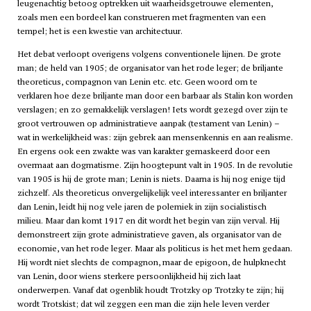
leugenachtig betoog optrekken uit waarheidsgetrouwe elementen,
zoals men een bordeel kan construeren met fragmenten van een
tempel; het is een kwestie van architectuur.
Het debat verloopt overigens volgens conventionele lijnen. De grote
man; de held van 1905; de organisator van het rode leger; de briljante
theoreticus, compagnon van Lenin etc. etc. Geen woord om te
verklaren hoe deze briljante man door een barbaar als Stalin kon worden
verslagen; en zo gemakkelijk verslagen! Iets wordt gezegd over zijn te
groot vertrouwen op administratieve aanpak (testament van Lenin) –
wat in werkelijkheid was: zijn gebrek aan mensenkennis en aan realisme.
En ergens ook een zwakte was van karakter gemaskeerd door een
overmaat aan dogmatisme. Zijn hoogtepunt valt in 1905. In de revolutie
van 1905 is hij de grote man; Lenin is niets. Daarna is hij nog enige tijd
zichzelf. Als theoreticus onvergelijkelijk veel interessanter en briljanter
dan Lenin, leidt hij nog vele jaren de polemiek in zijn socialistisch
milieu. Maar dan komt 1917 en dit wordt het begin van zijn verval. Hij
demonstreert zijn grote administratieve gaven, als organisator van de
economie, van het rode leger. Maar als politicus is het met hem gedaan.
Hij wordt niet slechts de compagnon, maar de epigoon, de hulpknecht
van Lenin, door wiens sterkere persoonlijkheid hij zich laat
onderwerpen. Vanaf dat ogenblik houdt Trotzky op Trotzky te zijn; hij
wordt Trotskist; dat wil zeggen een man die zijn hele leven verder