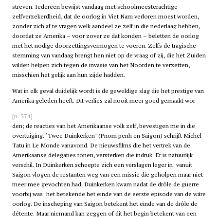
streven. Iedereen bewijst vandaag met schoolmeesterachtige
zelfverzekerdheid, dat de oorlog in Viet Nam verloren moest worden,
zonder zich af te vragen welk aandeel ze zelf in die nederlaag hebben,
doordat ze Amerika – voor zover ze dat konden – beletten de oorlog
met het nodige doorzettingsvermogen te voeren. Zelfs de tragische
stemming van vandaag brengt hen niet op de vraag of zij, die het Zuiden
wilden helpen zich tegen de invasie van het Noorden te verzetten,
misschien het gelijk aan hun zijde hadden.
Wat in elk geval duidelijk wordt is de geweldige slag die het prestige van
Amerika geleden heeft. Dit verlies zal nooit meer goed gemaakt wor-
[p. 574]
den; de reacties van het Amerikaanse volk zelf, bevestigen me in die
overtuiging. ‘Twee Duinkerken’ (Pnom penh en Saigon) schrijft Michel
Tatu in Le Monde vanavond. De nieuwsfilms die het vertrek van de
Amerikaanse delegaties tonen, versterken die indruk. Er is natuurlijk
verschil. In Duinkerken scheepte zich een verslagen leger in: vanuit
Saigon vlogen de restanten weg van een missie die geholpen maar niet
meer mee gevochten had. Duinkerken kwam nadat de drôle de guerre
voorbij was; het betekende het einde van de eerste episode van de wàre
oorlog. De inscheping van Saigon betekent het einde van de drôle de
détente. Maar niemand kan zeggen of dit het begin betekent van een