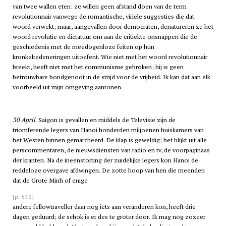
van twee wallen eten: ze willen geen afstand doen van de term
revolutionnair vanwege de romantische, viriele suggesties die dat
woord verwekt; maar, aangevallen door democraten, denatureren ze het
woord revolutie en dictatuur om aan de critiekte onsnappen die de
geschiedenis met de meedogenloze feiten op hun
kronkelredeneringen uitoefent. Wie niet met het woord revolutionnair
breekt, heeft niet met het communisme gebroken; hij is geen
betrouwbare bondgenoot in de strijd voor de vrijheid. Ik kan dat aan elk
voorbeeld uit mijn omgeving aantonen.
30 April
. Saigon is gevallen en middels de Televisie zijn de
triomferende legers van Hanoi honderden miljoenen huiskamers van
het Westen binnen gemarcheerd. De klap is geweldig; het blijkt uit alle
perscommentaren, de nieuwsdiensten van radio en
tv,
de voorpaginaas
der kranten. Na de ineenstorting der zuidelijke legers kon Hanoi de
reddeloze overgave afdwingen. De zotte hoop van hen die meenden
dat de Grote Minh of enige
[p. 573]
andere fellowtraveller daar nog iets aan veranderen kon, heeft drie
dagen geduurd; de schok is er des te groter door. Ik mag nog zozeer