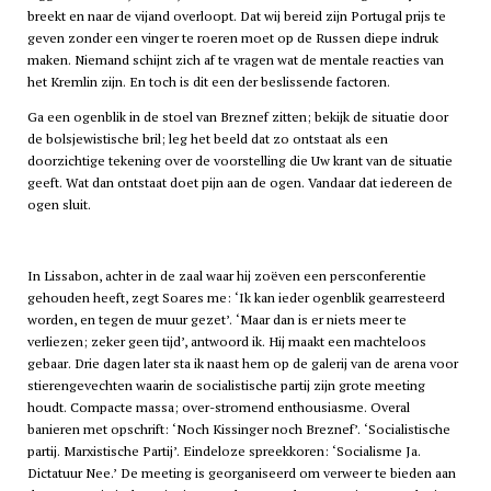
breekt en naar de vijand overloopt. Dat wij bereid zijn Portugal prijs te
geven zonder een vinger te roeren moet op de Russen diepe indruk
maken. Niemand schijnt zich af te vragen wat de mentale reacties van
het Kremlin zijn. En toch is dit een der beslissende factoren.
Ga een ogenblik in de stoel van Breznef zitten; bekijk de situatie door
de bolsjewistische bril; leg het beeld dat zo ontstaat als een
doorzichtige tekening over de voorstelling die Uw krant van de situatie
geeft. Wat dan ontstaat doet pijn aan de ogen. Vandaar dat iedereen de
ogen sluit.
In Lissabon, achter in de zaal waar hij zoëven een persconferentie
gehouden heeft, zegt Soares me: ‘Ik kan ieder ogenblik gearresteerd
worden, en tegen de muur gezet’. ‘Maar dan is er niets meer te
verliezen; zeker geen tijd’, antwoord ik. Hij maakt een machteloos
gebaar. Drie dagen later sta ik naast hem op de galerij van de arena voor
stierengevechten waarin de socialistische partij zijn grote meeting
houdt. Compacte massa; over-stromend enthousiasme. Overal
banieren met opschrift: ‘Noch Kissinger noch Breznef’. ‘Socialistische
partij. Marxistische Partij’. Eindeloze spreekkoren: ‘Socialisme Ja.
Dictatuur Nee.’ De meeting is georganiseerd om verweer te bieden aan