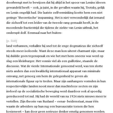
doorbrengt met te bewijzen dat hij altijd in het spoor van Lenins ideeen
gewandeld heeft – ook, ja juist, in die gevallen waarin hij, Trotsky, gelijk
en Lenin ongelijk had. Die laatste zelfverminking kostte hem een niet
geringe ‘theoretische’ inspanning. Het is niet verwonderlijk dat iemand
die zichzelf tot een leider van de tweede rang gemaakt heeft, in de
moordende fractiestrijd die tijdens de ziekte van Lenin uitbrak, het
onderspit dolf. Eenmaal naar het buiten-
[p. 568]
land verbannen, verkalkte hij snel tot de enge dogmaticus die zichzelf
steeds meer isoleerde. Want deze man kon uiterst charmant zijn; maar
hij duldde geen tegenspraak en wie het met hem oneens was werd op
slag een kleinburger. Het vonnis viel als een guillotine, staande de
discussie. Wat de vierde Internationale genoemd werd, was ten slotte
niets anders dan een kwakkelig internationaal apparaat van minimale
omvang, net genoeg om hem de gelegenheid te geven als
internationale figuur op te treden. Maar zijn aanhangers vormden in hun
respectievelijke landen nooit meer dan machteloze secten en zijn
invloed op de socialistische beweging werd daardoor ook al spoedig
gereduceerd tot nul. Hij had de wereld van na 1924 niets nieuws meer te
vertellen. Zijn theorie van Rusland – eenar- beidersstaat, maar één
waarin de arbeiders op hun rug een bureaucratie torsen die hen
koejeneert – kan door geen serieuze denker ernstig genomen worden.