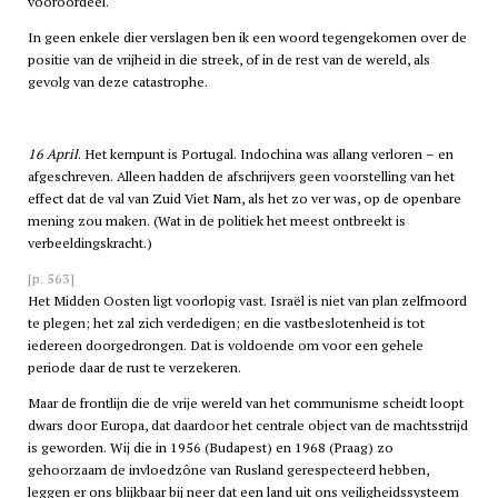
vooroordeel.
In geen enkele dier verslagen ben ik een woord tegengekomen over de
positie van de vrijheid in die streek, of in de rest van de wereld, als
gevolg van deze catastrophe.
16 April
. Het kernpunt is Portugal. Indochina was allang verloren – en
afgeschreven. Alleen hadden de afschrijvers geen voorstelling van het
effect dat de val van Zuid Viet Nam, als het zo ver was, op de openbare
mening zou maken. (Wat in de politiek het meest ontbreekt is
verbeeldingskracht.)
[p. 563]
Het Midden Oosten ligt voorlopig vast. Israël is niet van plan zelfmoord
te plegen; het zal zich verdedigen; en die vastbeslotenheid is tot
iedereen doorgedrongen. Dat is voldoende om voor een gehele
periode daar de rust te verzekeren.
Maar de frontlijn die de vrije wereld van het communisme scheidt loopt
dwars door Europa, dat daardoor het centrale object van de machtsstrijd
is geworden. Wij die in 1956 (Budapest) en 1968 (Praag) zo
gehoorzaam de invloedzône van Rusland gerespecteerd hebben,
leggen er ons blijkbaar bij neer dat een land uit ons veiligheidssysteem