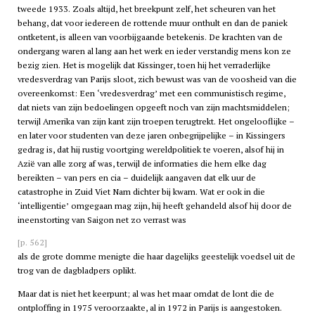
tweede 1933. Zoals altijd, het breekpunt zelf, het scheuren van het
behang, dat voor iedereen de rottende muur onthult en dan de paniek
ontketent, is alleen van voorbijgaande betekenis. De krachten van de
ondergang waren al lang aan het werk en ieder verstandig mens kon ze
bezig zien. Het is mogelijk dat Kissinger, toen hij het verraderlijke
vredesverdrag van Parijs sloot, zich bewust was van de voosheid van die
overeenkomst: Een ‘vredesverdrag’ met een communistisch regime,
dat niets van zijn bedoelingen opgeeft noch van zijn machtsmiddelen;
terwijl Amerika van zijn kant zijn troepen terugtrekt. Het ongelooflijke –
en later voor studenten van deze jaren onbegrijpelijke – in Kissingers
gedrag is, dat hij rustig voortging wereldpolitiek te voeren, alsof hij in
Azië van alle zorg af was, terwijl de informaties die hem elke dag
bereikten – van pers en
cia
– duidelijk aangaven dat elk uur de
catastrophe in Zuid Viet Nam dichter bij kwam. Wat er ook in die
‘intelligentie’ omgegaan mag zijn, hij heeft gehandeld alsof hij door de
ineenstorting van Saigon net zo verrast was
[p. 562]
als de grote domme menigte die haar dagelijks geestelijk voedsel uit de
trog van de dagbladpers oplikt.
Maar dat is niet het keerpunt; al was het maar omdat de lont die de
ontploffing in 1975 veroorzaakte, al in 1972 in Parijs is aangestoken.