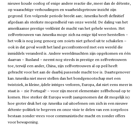
nieuwe koude oorlog of enige andere reactie die, meer dan de détente,
op waarachtige verhoudingen en waarheidsgetrouw inzicht zijn
gegrond. Een volgende periode breekt aan; Amerika heeft definitief
afgedaan als sterkste mogendheid van onze wereld. De daling van het
amerikaanse prestige verkleint de macht van het gehele westen. Het
zelfvertrouwen van Amerika moge zich na enige tijd weer herstellen –
het volk is nog jong genoeg om zoiets niet geheel uit te schakelen –
ook in dat geval wordt het land geconfronteerd met een wereld die
inmiddels veranderd is. Andere wereldmachten zijn opgekomen en één
daarvan – Rusland – neemt nog steeds in prestige en zelfvertrouwen
toe, terwijl een ander, China, zijn zelfvertrouwen al op peil heeft
gebracht voor het aan de daarbij passende macht toe is. Daartegenover
kan Amerika niet meer stellen dan het bondgenootschap met een
twistziek, in kleine, ijdele intriges verloren, Europa, dat niet eens meer in
staat is – zie Portugal! – voor zijn meest elementaire zelfbehoud op te
komen. Hoe sterker dit Europa wordt (aangenomen dat dit mogelijk is)
hoe groter druk het op Amerika zal uitoefenen om zich in een nieuwe
détente-politiek te begeven en onze visie te delen van een zorgeloos
bestaan zonder vrees voor communistische macht en zonder offers
voor bewapening.