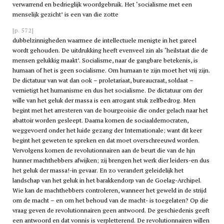
verwarrend en bedrieglijk woordgebruik. Het ‘socialisme met een
menselijk gezicht’ is een van die zotte
[p. 572]
dubbelzinnigheden waarmee de intellectuele menigte in het gareel
wordt gehouden. De uitdrukking heeft evenveel zin als ‘heilstaat die de
mensen gelukkig maakt’. Socialisme, naar de gangbare betekenis, is
humaan of het is geen socialisme. Om humaan te zijn moet het vrij zijn.
De dictatuur van wat dan ook – proletariaat, bureaucraat, soldaat –
vernietigt het humanisme en dus het socialisme. De dictatuur om der
wille van het geluk der massa is een arrogant stuk zelfbedrog. Men
begint met het arresteren van de bourgeoisie die onder gelach naar het
abattoir worden gesleept. Daarna komen de sociaaldemocraten,
weggevoerd onder het luide gezang der Internationale; want dit keer
begint het geweten te spreken en dat moet overschreeuwd worden.
Vervolgens komen de revolutionnairen aan de beurt die van de hjn
hunner machthebbers afwijken; zij brengen het werk dier leiders-en dus
het geluk der massa!-in gevaar. En zo verandert geleidelijk het
landschap van het geluk in het barakkendorp van de Goelag-Archipel.
Wie kan de machthebbers controleren, wanneer het geweld in de strijd
om de macht – en om het behoud van de macht- is toegelaten? Op die
vraag geven de revolutionnairen geen antwoord. De geschiedenis geeft
een antwoord en dat vonnis is verpletterend. De revolutionnairen willen