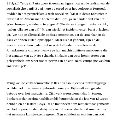
18 April
. Terug in Parijs zoek ik een paar figuren op uit de leiding van de
socialistische partij. Ze zijn erg bezorgd over het verloop in Portugal.
Midden in het gesprek laat X zich ontvallen: ‘Maar je denkt toch niet in
ernst dat de Amerikanen toelaten dat Portugal in handen valt van het
Warschoupact, zonder in te grijpen?’ ‘En als ze ingrijpen’, antwoord ik,
‘vallen jullie ze dan bij?’ M. aan wie ik het incident vertel, barst in lachen
uit. ‘Ze hopen allemaal, de sociaaldemocraten, dat de amerikanen de
zaak voor hen zullen opknappen. Maar àls dat gebeurt, zijn ze de
eersten om in hun parlement naar de katheder te snellen en de
Amerikanen te critiseren vanwege hun machtspolitieke manoeuvre die
het aanzien van de Nato schaadt. En dat is dan voor hen meteen een
gelegenheid om weer toe te geven aan de anti-Nato-campagne van hun
linkervleugel’.
Terug van de volksdemocratie P. Bezoek aan C, een vijfentwintigjarige
schilder vol moeizaam ingehouden energie. Hij houdt een geladen
betoog over het mysticisme. Zijn werk weerspiegelt dat. In tonen,
donkerder dan Breitner, schildert hij figuurstukken die iets van El Greco
hebben en de laatste Goya. Deze trant heeft hem niet dierbaar gemaakt
aan het regime en de paladijnen van het socialistisch realisme die hier
het nationale kunstwezen regeren. Zijn schilderijen worden dan ook