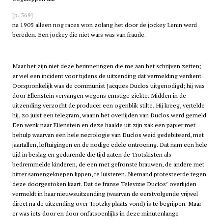
[p. 569]
na 1905 alleen nog races won zolang het door de jockey Lenin werd
bereden. Een jockey die niet wars was van fraude.
Maar het zijn niet deze herinneringen die me aan het schrijven zetten;
er viel een incident voor tijdens de uitzending dat vermelding verdient.
Oorspronkelijk was de communist Jacques Duclos uitgenodigd; hij was
door Ellenstein vervangen wegens ernstige ziekte. Midden in de
uitzending verzocht de producer een ogenblik stilte. Hij kreeg, vertelde
hij, zo juist een telegram, waarin het overlijden van Duclos werd gemeld.
Een wenk naar Ellenstein en deze haalde uit zijn zak een papier met
behulp waarvan een hele necrologie van Duclos weid gedebiteerd, met
jaartallen, loftuigingen en de nodige edele ontroering. Dat nam een hele
tijd in beslag en gedurende die tijd zaten de Trotskisten als
bedremmelde kinderen, de een met gefronste brauwen, de andere met
bitter samengeknepen lippen, te luisteren. Niemand protesteerde tegen
deze doorgestoken kaart. Dat de franse Televizie Duclos’ overlijden
vermeldt in haar nieuwsuitzending (waarvan de eerstvolgende vrijwel
direct na de uitzending over Trotzky plaats vond) is te begrijpen. Maar
er was iets door en door onfatsoenlijks in deze minutenlange