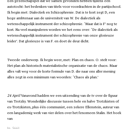
Een gezelschapspel dat we samen gevonden hebben tijdens een
autotocht: het bedenken van titels voor voordrachten in de partijschool.
Ik begin met: Dialectiek en Schizophrenie. Dat is te kort zegt D, een
hoge ambtenaar aan de universiteit van W. De dialectiek als
wetenschappelijk instrument der schizophrenie. ‘Maar dat is F’ nog te
kort. Na veel manipuleren worden we het eens over: ‘De dialectiek als
wetenschappelijk instrument der schizophrenie van onze glorieuze
leider’. Dat glorieuze is van F. en doet de deur dicht.
Tweede onderwerp. Ik begin weer, met: Plan en chaos. O. stelt voor:
Het plan als historisch materialistische organisatie van de chaos. Maar
alles valt weg voor de korte formule van D. die naar ons aller mening
alles zegt in een minimum van woorden: ‘Chaos als plan.’
24 April
Vanavond hadden we een uitzending van de
tv
over de figuur
van Trotzky. Wonderlijke discussie tussen hele en halve Trotzkisten of
ex-Trotzkisten, plus één communist, een zekere Ellenstein, auteur van
een langademig werk van vier delen over het fenomeen Stalin. Het boek
van
[p. 566]