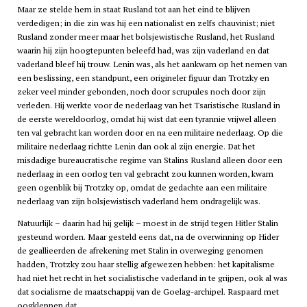
Maar ze stelde hem in staat Rusland tot aan het eind te blijven
verdedigen; in die zin was hij een nationalist en zelfs chauvinist; niet
Rusland zonder meer maar het bolsjewistische Rusland, het Rusland
waarin hij zijn hoogtepunten beleefd had, was zijn vaderland en dat
vaderland bleef hij trouw. Lenin was, als het aankwam op het nemen van
een beslissing, een standpunt, een origineler figuur dan Trotzky en
zeker veel minder gebonden, noch door scrupules noch door zijn
verleden. Hij werkte voor de nederlaag van het Tsaristische Rusland in
de eerste wereldoorlog, omdat hij wist dat een tyrannie vrijwel alleen
ten val gebracht kan worden door en na een militaire nederlaag. Op die
militaire nederlaag richtte Lenin dan ook al zijn energie. Dat het
misdadige bureaucratische regime van Stalins Rusland alleen door een
nederlaag in een oorlog ten val gebracht zou kunnen worden, kwam
geen ogenblik bij Trotzky op, omdat de gedachte aan een militaire
nederlaag van zijn bolsjewistisch vaderland hem ondragelijk was.
Natuurlijk – daarin had hij gelijk – moest in de strijd tegen Hitler Stalin
gesteund worden. Maar gesteld eens dat, na de overwinning op Hider
de geallieerden de afrekening met Stalin in overweging genomen
hadden, Trotzky zou haar stellig afgewezen hebben: het kapitalisme
had niet het recht in het socialistische vaderland in te grijpen, ook al was
dat socialisme de maatschappij van de Goelag-archipel. Raspaard met
oogkleppen dat