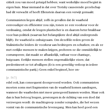
critiek zou van moed getuigd hebben; want werkelijke moed begint in
eigen huis. Maar niemand in dat over Trotsky causerende gezelschap
had dit verwacht of heeft Ellenstein daarvan een verwijt gemaakt.
Communisten liegen altijd; zelfs in gevallen dat de waarheid
eenvoudiger en efficienter zou zijn, tonen ze een voorkeur voor de
verdraaiing, omdat de leugen plastischer is en daarom beter bruikbaar
voor hun politiek (waarvan het belangrijkste deel altijd ondergronds
blijft). De waarheid is onbuigzaam. Om dezelfde reden geven de
Stalinistische leiders de voorkeur aan bedriegers en schurken; en als ze
met eerlijke mensen te maken krijgen, proberen ze die onmiddellijk te
corrumperen; dat maakt ze afhankelijk, vatbaar voor chantage,
buigzaam. Eerlijke mensen stellen ongemakkelijke eisen; dat
predestineert ze tot afvalligen (Er is een geweldig verloop in iedere
communistische partij.) Geen enkel beginsel, hoe on-
[p. 567]
edel ook, kan consequent doorgevoerd worden. Ook communisten
moeten soms met fragmenten van de waarheid komen aandragen,
wanneer die waarheden niet meer genegeerd kunnen worden. Maar ook
dan is hun betoog leugen, gewrongen in de richting van een doel dat
verzwegen wordt: de machtsgreep zonder scrupules, die het wezen
vormt van de communistische levensgang. Men kan heel goed een