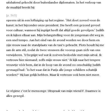
uitsluitend gekocht door buitenlandse diplomaten. In het verloop van
de maaltijd breekt hij
[p. 565]
opeens uit in een loftuiging op het regime. ‘Het doet zoveel voor de
kunst; in het bijzonder onze president. Die heeft een gezond gevoel
voor cultuur; wanneer hij ingrijpt heeft dat altijd goede gevolgen.’ Judith
en ik kijken elkaar aan. Mijn belangstelling voor de jongeman ebt weg in
een snel tempo. Aan het eind van de avond worden we door hem en
zijn vrouw naar de standplaats van de taxi’s gebracht. Plots houdt hij me
aan de arm stil, zodat de twee vrouwen die voorop gaan zich van ons
verwijderen. ‘U begrijpt wel wat ik zoëven bedoelde met mijn uitval. Ik
vertrouw hier niemand; zelfs mijn vrouw niet.’ Ik kijk naar het tengere
vrouwtje vóór hem, dat in de loop van de avond zo onschuldig Judith
gevraagd had: ‘Is het waar dat in Parijs alle jonge schilders schatrijk
worden?’ Hij kan gelijk hebben. Maar ik vertrouw ook hem niet meer.
Le régime c’est le mensonge. Uitspraak van mijn vriend F. Daarmee is
alles gezegd.