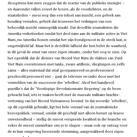
Hoogstens kan men zeggen dat de reactie van de publieke menigte –
en daaronder vallen zowel de lezers, als de voorlichters, en de
staatslieden – meer nog dan een tekort aan inzicht, een gebrek aan
houding verraden, gebrek dat trouwens het verkrijgen van een
behoorlijk inzicht onmogelijk maakt. Dat dezelfde journalisten die
Amerika verketterden omdat het deel nam aan de militaire acties in Viet
Nam, nu Amerika honen omdat het zijn bondgenoot in de steek laat, is
ongetwijfeld laf. Maar het is dezelfde lafheid die hen belet de waarheid,
in dit geval de ernst van onze èigen situatie, onder het oog te zien. Op
het ogenblik dat de divisies van Noord Viet Nam de vlakten van Zuid
Viet Nam overstromen met tanks, zware artillerie, vliegtuigen en zelfs
sams
– alles materiaal dat straf georganiseerd en professioneel
geschoold personeel eist – gaat de televisie en radio door met het
vermelden van de successen der ‘rebellen’. Alsof het handjevol
guerilla’s dat de ‘Voorlopige Revolutionnaire Regering’ op de been
gebracht had, iets te maken heeft met de massale militaire krachts-
vertoning van het Noord Vietnamese bewind. In dat woordje ‘rebellen’,
op dit ogenblik gebruikt, ligt het hele verraad van de journalistieke
beroepskliek; verraad, omdat dit geschrijf niet alleen berust op krasse
onwetendheid – stellig de meest verspreide kwaliteit in die branche en
zeker de meest onmisbare om er te slagen – maar ook op ontzag voor
de in hun omgeving heersende stemming, aangewakkerd door eigen