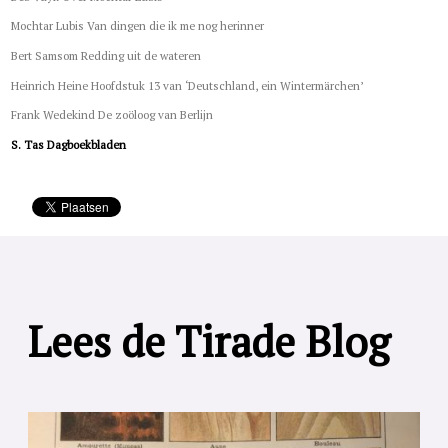
Mochtar Lubis Van dingen die ik me nog herinner
Bert Samsom Redding uit de wateren
Heinrich Heine Hoofdstuk 13 van ‘Deutschland, ein Wintermärchen’
Frank Wedekind De zoöloog van Berlijn
S. Tas Dagboekbladen
Lees de Tirade Blog