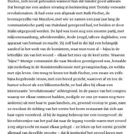
Duclos, zich nooit gehouden wanneer hun dat minder goed uitkwam.
Dat brengt me een andere ervaring in herinnering met Trotsky-verwante
revolutionairen. Ik had eens een afspraak met Ruth Fischer, de
levensgezellin van Maszlow, met wie ze samen een paar jaar lang de
communistische partij van Duitsland geregeerd had, tot beiden er door
Stalin uitgegooid werden. De
kpd
was toen nog een enorme partij, met
miljoenenaanhang, arbeidersmilitie, Rode Jeugd, talloze dagbladen; een
apparaat van formaat en macht. Zij zelf had in die tijd een belangrijk
aandeel in het werk van de
komintern
, waar men toen al – bijna in de
letterlijke zin van het woord – elkaar het mes op de keel zette. Waarom
‘bijna’? Menige communist die naar Moskou geemigreerd was, betaalde
zijn nederlaag in de Kominterndiscussie met gevangenschap, en weldra
met zijn leven. Om terug te keren tot Ruth Fischer, een zware en zelfs
bijna kogelronde vrouw, met een breed gezicht, waarover af en toe de
humor schoot als een bliksemschicht, ze had alles bij elkaar een
interessante ‘revolutionnaire’ achtergrond. In de pauze van het congres
waarop we elkaar ontmoet hadden, nodigde ze ons (er waren nog twee
anderen) uit met haar te gaan lunchen, en, gewend voorop te gaan, nam
ze resoluut de richting van het eerste het beste restaurant dat zich aan
haar ogen voordeed. Al bij de ingang bekroop me een voorgevoel: de
kiezelsteentjes van het pad dat naar de ingang voerde waren met zoveel
zorg uitgezocht en naast elkaar gelegd – ze leken op het eerste gezicht
allemaal van dezelfde grootte – dat ik instinctief het gevoel kreeg met