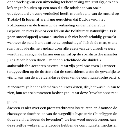
onderbreking van een uitzending ter herdenking van Trotzky, om een
lofzang te houden op een man die alle misdaden van Stalin
goedgekeurd en vurig verdedigd heeft, met inbegrip van de moord op
Trotzky! Er lopen al jaren lang geruchten dat Duclos voor het
Politbureau van de franse
cp
de verbinding onderhield met de
Gépéou;en niets is voor een lid van dat Politbureau natuurlijker. Er is
geen smeerlapperij waaraan Duclos zich niet heeft schuldig gemaakt
wanneer de partij hem daartoe de opdracht gaf. Ik heb de man, wiens
ruimhartig idealisme vandaag door alle ezels van de burgerlijke pers
wordt geprezen, in de kamer een aanval op de socialistische minister
Jules Moch horen doen – met een scheldrede die duidelijk
antisemitische accenten bevatte. Maar zijn partij was toen juist weer
teruggevallen op de doctrine dat de sociaaldemocratie de gevaarlijkste
vijand was van de arbeidersklasse (lees van de communistische partij.).
Merkwaardige bedeesdheid van de Trotzkisten, die, het was hun aan te
zien, hun weerzin moesten bedwingen. Maar deze ‘revolutionnairen’
[p. 570]
dachten er niet over een protestschreeuw los te laten en daarmee de
chantage te doorbreken van de burgerlijke hypocrizie (‘hier liggen de
doden en hier liegen de levenden’) die hen werd opgedrongen. Aan
deze zelfde wellevendheidscode hebben de communisten, inclusief