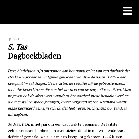
Skip
to
content
[p. 561]
S. Tas
Dagboekbladen
Deze bladzijden zijn ontnomen aan het manuscript van een dagboek dat
straks – wanneer een uitgever gevonden wordt – de naam ‘1975 – een
keerpunt’ – zal dragen. Ze bevatten de reacties bij de gebeurtenissen,
met alle beperkingen die aan het oordeel van de dag zelf vastzitten. Maar
ze geven ook de sfeer weer waardoor het oordeel mede bepaald werd en
die meestal zo spoedig mogelijk weer vergeten wordt. Niemand wordt
graag herinnerd aan zijn schrik; dat legt ververplichtingen op. Vandaar
dit dagboek
.
30 Maart
. Dit is het jaar om een dagboek te beginnen. De laatste
gebeurtenissen hebben een overtuiging, die al in me groeiende was,
definitief gemaakt: we zijn aan een keerpunt gekomen. 1975 is een