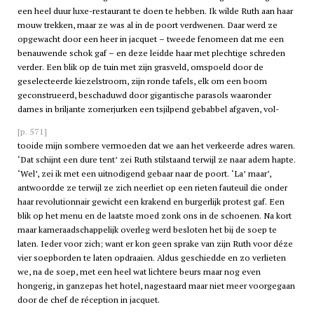
een heel duur luxe-restaurant te doen te hebben. Ik wilde Ruth aan haar
mouw trekken, maar ze was al in de poort verdwenen. Daar werd ze
opgewacht door een heer in jacquet – tweede fenomeen dat me een
benauwende schok gaf – en deze leidde haar met plechtige schreden
verder. Een blik op de tuin met zijn grasveld, omspoeld door de
geselecteerde kiezelstroom, zijn ronde tafels, elk om een boom
geconstrueerd, beschaduwd door gigantische parasols waaronder
dames in briljante zomerjurken een tsjilpend gebabbel afgaven, vol-
[p. 571]
tooide mijn sombere vermoeden dat we aan het verkeerde adres waren.
‘Dat schijnt een dure tent’ zei Ruth stilstaand terwijl ze naar adem hapte.
‘Wel’, zei ik met een uitnodigend gebaar naar de poort. ‘La’ maar’,
antwoordde ze terwijl ze zich neerliet op een rieten fauteuil die onder
haar revolutionnair gewicht een krakend en burgerlijk protest gaf. Een
blik op het menu en de laatste moed zonk ons in de schoenen. Na kort
maar kameraadschappelijk overleg werd besloten het bij de soep te
laten. Ieder voor zich; want er kon geen sprake van zijn Ruth voor déze
vier soepborden te laten opdraaien. Aldus geschiedde en zo verlieten
we, na de soep, met een heel wat lichtere beurs maar nog even
hongerig, in ganzepas het hotel, nagestaard maar niet meer voorgegaan
door de chef de réception in jacquet.