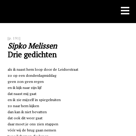
Skip
to
content
[p. 191]
Sipko Melissen
Drie gedichten
als ik naast hem loop door de Leidsestraat
zo op een donderdagmiddag
geen zon geen regen
en ik kijk naar zijn lijf
dat naast mij gaat
en ik zie mijzelf in spiegelruiten
zo naar hem kijken
dan kan ik niet bevatten
dat ook dit weer gaat
daar moet je ons zien stappen
vóór wij de brug gaan nemen