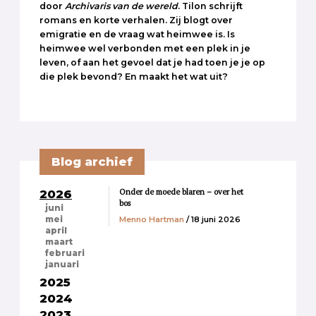
door
Archivaris van de wereld
. Tilon schrijft
romans en korte verhalen. Zij blogt over
emigratie en de vraag wat heimwee is. Is
heimwee wel verbonden met een plek in je
leven, of aan het gevoel dat je had toen je je op
die plek bevond? En maakt het wat uit?
Blog archief
Onder de moede blaren – over het
2026
bos
juni
Menno Hartman
/ 18 juni 2026
mei
april
maart
februari
januari
2025
2024
2023