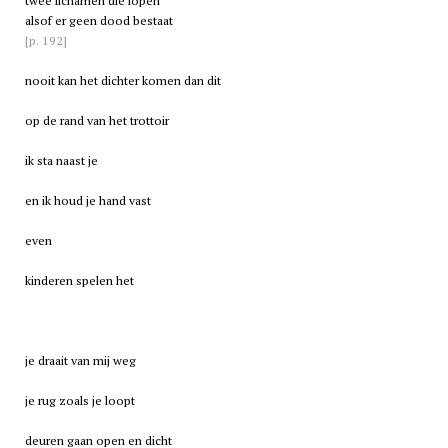
twee lichamen die lopen
alsof er geen dood bestaat
[p. 192]
nooit kan het dichter komen dan dit
op de rand van het trottoir
ik sta naast je
en ik houd je hand vast
even
kinderen spelen het
je draait van mij weg
je rug zoals je loopt
deuren gaan open en dicht