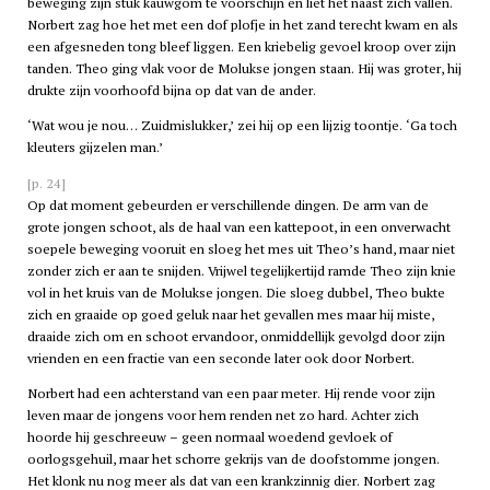
beweging zijn stuk kauwgom te voorschijn en liet het naast zich vallen.
Norbert zag hoe het met een dof plofje in het zand terecht kwam en als
een afgesneden tong bleef liggen. Een kriebelig gevoel kroop over zijn
tanden. Theo ging vlak voor de Molukse jongen staan. Hij was groter, hij
drukte zijn voorhoofd bijna op dat van de ander.
‘Wat wou je nou… Zuidmislukker,’ zei hij op een lijzig toontje. ‘Ga toch
kleuters gijzelen man.’
[p. 24]
Op dat moment gebeurden er verschillende dingen. De arm van de
grote jongen schoot, als de haal van een kattepoot, in een onverwacht
soepele beweging vooruit en sloeg het mes uit Theo’s hand, maar niet
zonder zich er aan te snijden. Vrijwel tegelijkertijd ramde Theo zijn knie
vol in het kruis van de Molukse jongen. Die sloeg dubbel, Theo bukte
zich en graaide op goed geluk naar het gevallen mes maar hij miste,
draaide zich om en schoot ervandoor, onmiddellijk gevolgd door zijn
vrienden en een fractie van een seconde later ook door Norbert.
Norbert had een achterstand van een paar meter. Hij rende voor zijn
leven maar de jongens voor hem renden net zo hard. Achter zich
hoorde hij geschreeuw – geen normaal woedend gevloek of
oorlogsgehuil, maar het schorre gekrijs van de doofstomme jongen.
Het klonk nu nog meer als dat van een krankzinnig dier. Norbert zag