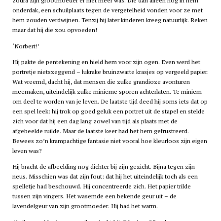
zodra zijn grootmoeder er niet meer was. Die dan alleen nog in hem
onderdak, een schuilplaats tegen de vergetelheid vonden voor ze met
hem zouden verdwijnen. Tenzij hij later kinderen kreeg natuurlijk. Reken
maar dat hij die zou opvoeden!
‘Norbert!’
Hij pakte de pentekening en hield hem voor zijn ogen. Even werd het
portretje nietszeggend – lukrake bruinzwarte krasjes op vergeeld papier.
Wat vreemd, dacht hij, dat mensen die zulke grandioze avonturen
meemaken, uiteindelijk zulke minieme sporen achterlaten. Te miniem
om deel te worden van je leven. De laatste tijd deed hij soms iets dat op
een spel leek: hij trok op goed geluk een portret uit de stapel en stelde
zich voor dat hij een dag lang zowel van tijd als plaats met de
afgebeelde ruilde. Maar de laatste keer had het hem gefrustreerd.
Bewees zo’n krampachtige fantasie niet vooral hoe kleurloos zijn eigen
leven was?
Hij bracht de afbeelding nog dichter bij zijn gezicht. Bijna tegen zijn
neus. Misschien was dat zijn fout: dat hij het uiteindelijk toch als een
spelletje had beschouwd. Hij concentreerde zich. Het papier trilde
tussen zijn vingers. Het wasemde een bekende geur uit – de
lavendelgeur van zijn grootmoeder. Hij had het warm.