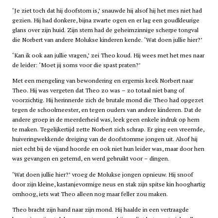
‘Je ziet toch dat hij doofstom is,’ snauwde hij alsof hij het mes niet had
gezien. Hij had donkere, bijna zwarte ogen en er lag een goudkleurige
glans over zijn huid. Zijn stem had de geheimzinnige scherpe tongval
die Norbert van andere Molukse kinderen kende. ‘Wat doen jullie hier?’
‘Kan ik ook aan jullie vragen,’ zei Theo koud. Hij wees met het mes naar
de leider: ‘Moet jij soms voor die spast praten?’
Met een mengeling van bewondering en ergernis keek Norbert naar
Theo. Hij was vergeten dat Theo zo was – zo totaal niet bang of
voorzichtig. Hij herinnerde zich de brutale mond die Theo had opgezet
tegen de schoolmeester, en tegen ouders van andere kinderen. Dat de
andere groep in de meerderheid was, leek geen enkele indruk op hem
te maken. Tegelijkertijd zette Norbert zich schrap. Er ging een vreemde,
huiveringwekkende dreiging van de doofstomme jongen uit. Alsof hij
niet echt bij de vijand hoorde en ook niet hun leider was, maar door hen
was gevangen en getemd, en werd gebruikt voor – dingen.
‘Wat doen jullie hier?’ vroeg de Molukse jongen opnieuw. Hij snoof
door zijn kleine, kastanjevormige neus en stak zijn spitse kin hooghartig
omhoog, iets wat Theo alleen nog maar feller zou maken.
Theo bracht zijn hand naar zijn mond. Hij haalde in een vertraagde