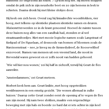
minstens zo ongezond als roken.
7 Up
kon nog net. Hij moest stoppen
omdat de prik zich in zijn neusholte beet en zo zijn hersens in leek te
schieten. Daarna dronk hij met kleine slokjes door.
Hij keek om zich heen. Overal zag hij liniaalrechte woonblokken, vier
hoog, met telkens op identieke plaatsen identieke ramen en deuren.
Maisonettes
werden ze in de krant genoemd. Hoewel de ruimte tussen
deze huizen nog alles van een zandbak had, stonden er al wel
straatnaambordjes. Niet met mooie logische namen zoals Langstraat of
Kerkpad of De Figuelaan, of desnoods van bomen of bloemen zoals de
Narcissenstraat – nee, je kreeg nu de Kennedydreef, de Roosevelthof
enzovoort. Namen van mensen uit een vreemd land, die nooit in
Brevendal waren geweest en er zelfs nooit van hadden gehoord.
‘Wie wil hier nou wonen,’ zei hij half in zichzelf, terwijl hij Geurt de fles
aanreikte.
‘Amsterdammers,’ zei Geurt meteen.
Norbert keek hem aan. Geurt knikte, met hoog opgetrokken
wenkbrauwen in een ernstig gezicht. ‘Die wonen allemaal in zulke
huizen.’ Daarop zette Geurt zonder eerst de opening af te vegen de fles
aan zijn mond. Hij nam twee slokken, maakte een reigerachtige
beweging met zijn hals en boerde zo hard dat er iets achter in zijn keel