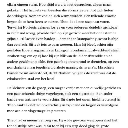
elkaar gingen staan. Nog altijd werd er niet gesproken, alleen maar
gekeken. Het had iets van beesten die elkaars geuren tot zich lieten
doordringen. Norbert voelde zich warm worden. Een trillende emotie
begon door hem heen te suizen. Theo deed een stap naar voren.
Terwijl hij Norberts zakmes losjes en voor iedereen duidelijk zichtbaar
in zijn hand woog, plooide zich op zijn gezicht weer het onbestemde
grijnsje. Hij lachte even hardop – eerder een krampachtig, schor kuchje
dan een lach. Hij leek iets te gaan zeggen. Maar hij bleef, achter zijn
gesloten lippen langzaam zijn kauwgom rondmalend, afwachtend staan.
Norbert zag van opzij hoe hij zijn blik van de leider afwendde en de
andere gezichten peilde. Een paar begonnen rond te drentelen, op een
nonchalante maar tegelijkertijd alerte manier, als hyena’s. Misschien
komen ze uit Amersfoort, dacht Norbert. Volgens de krant was dat de
crimineelste stad van het land.
De kleinste van de groep, een mager ventje met een ouwelijk gezicht en
een paar achterdochtige vogelogen, stak een sigaret op. Een ander
haalde een zakmes te voorschijn. Hij klapte het open, hield het terwijl hij
Theo aankeek net zo onverschillig in zijn hand en begon er vervolgens
mee aan een vingernagel te peuteren.
Theo had er ineens genoeg van. Hij wilde gewoon weglopen alsof het
toneelstukje over was. Maar toen hij een stap deed ging de grote