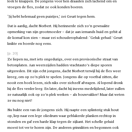
leek te knappen. De jongens voor hen draaiden zich lachend om en
vroegen de fles, zodat ze ook konden boeren.
‘Jij hebt helemaal geen puistjes,’ zei Geurt tegen hem.
Dat is aardig, dacht Norbert. Hij herinnerde zich zo’n gewraakte
opmerking van zijn grootmoeder – dat je aan iemands huid en gebit al
de komaf kon zien – maar zei schouderophalend: ‘Geluk gehad.’ Geurt
knikte en boerde nog eens.
[p. 20]
Ze liepen nu, met iets ongedurigs, over een provisorische straat van
betonplaten. Aan weerszijden hadden vrachtauto’s diepe sporen
uitgereden. Dit zijn echt jongens, dacht Norbert terwijl hij de fles weer
kreeg, om op zo’n plek te spelen. Jongens die op voetbal zitten, die
nooit een boek lezen, zich niks over zichzelf afvragen. Al lopend dronk
hij de fles verder leeg. En later, dacht hij ineens medelijdend, later zullen
ze natuurlijk ook op zo’n plek werken – als bouwvakker! Maar dat weten
ze nu nog niet!
Nu bukte een van de jongens zich. Hij raapte een splinterig stuk hout
op, liep naar een lege oliedrum waar geblakerde planken rechtop in
stonden en gaf een harde klap tegen de zijkant. Het schelle geluid
moest tot ver te horen zijn. De anderen grinnikten en begonnen ook