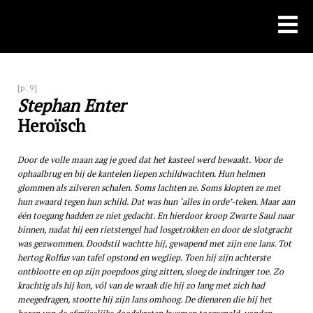
Skip
to
content
[p. 9]
Stephan Enter
Heroïsch
Door de volle maan zag je goed dat het kasteel werd bewaakt. Voor de
ophaalbrug en bij de kantelen liepen schildwachten. Hun helmen
glommen als zilveren schalen. Soms lachten ze. Soms klopten ze met
hun zwaard tegen hun schild. Dat was hun ‘alles in orde’-teken. Maar aan
één toegang hadden ze niet gedacht. En hierdoor kroop Zwarte Saul naar
binnen, nadat hij een rietstengel had losgetrokken en door de slotgracht
was gezwommen. Doodstil wachtte hij, gewapend met zijn ene lans. Tot
hertog Rolfus van tafel opstond en wegliep. Toen hij zijn achterste
ontblootte en op zijn poepdoos ging zitten, sloeg de indringer toe. Zo
krachtig als hij kon, vól van de wraak die hij zo lang met zich had
meegedragen, stootte hij zijn lans omhoog. De dienaren die bij het