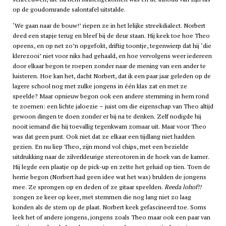
op de goudomrande salontafel uitstalde.
‘We gaan naar de bouw!’ riepen ze in het lelijke streekdialect. Norbert
deed een stapje terug en bleef bij de deur staan. Hij keek toe hoe Theo
opeens, en op net zo’n opgefokt, driftig toontje, tegenwierp dat hij ‘die
klerezooi’ niet voor niks had gehaald, en hoe vervolgens weer iedereen
door elkaar begon te roepen zonder naar de mening van een ander te
luisteren. Hoe kan het, dacht Norbert, dat ik een paar jaar geleden op de
lagere school nog met zulke jongens in één klas zat en met ze
speelde? Maar opnieuw begon ook een andere stemming in hem rond
te zoemen: een lichte jaloezie – juist om die eigenschap van Theo altijd
gewoon dingen te doen zonder er bij na te denken. Zelf nodigde hij
nooit iemand die hij toevallig tegenkwam zomaar uit. Maar voor Theo
was dat geen punt. Ook niet dat ze elkaar een tijdlang niet hadden
gezien. En nu liep Theo, zijn mond vol chips, met een bezielde
uitdrukking naar de zilverkleurige stereotoren in de hoek van de kamer.
Hij legde een plaatje op de pick-up en zette het geluid op tien. Toen de
herrie begon (Norbert had geen idee wat het was) brulden de jongens
mee. Ze sprongen op en deden of ze gitaar speelden.
Reeda lohof!!
zongen ze keer op keer, met stemmen die nog lang niet zo laag
konden als de stem op de plaat. Norbert keek gefascineerd toe. Soms
leek het of andere jongens, jongens zoals Theo maar ook een paar van