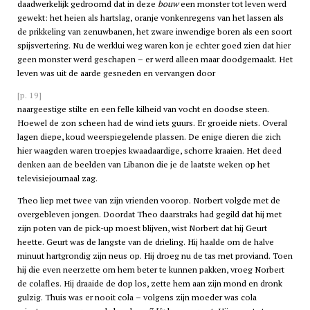
daadwerkelijk gedroomd dat in deze
bouw
een monster tot leven werd
gewekt: het heien als hartslag, oranje vonkenregens van het lassen als
de prikkeling van zenuwbanen, het zware inwendige boren als een soort
spijsvertering. Nu de werklui weg waren kon je echter goed zien dat hier
geen monster werd geschapen – er werd alleen maar doodgemaakt. Het
leven was uit de aarde gesneden en vervangen door
[p. 19]
naargeestige stilte en een felle kilheid van vocht en doodse steen.
Hoewel de zon scheen had de wind iets guurs. Er groeide niets. Overal
lagen diepe, koud weerspiegelende plassen. De enige dieren die zich
hier waagden waren troepjes kwaadaardige, schorre kraaien. Het deed
denken aan de beelden van Libanon die je de laatste weken op het
televisiejournaal zag.
Theo liep met twee van zijn vrienden voorop. Norbert volgde met de
overgebleven jongen. Doordat Theo daarstraks had gegild dat hij met
zijn poten van de pick-up moest blijven, wist Norbert dat hij Geurt
heette. Geurt was de langste van de drieling. Hij haalde om de halve
minuut hartgrondig zijn neus op. Hij droeg nu de tas met proviand. Toen
hij die even neerzette om hem beter te kunnen pakken, vroeg Norbert
de colafles. Hij draaide de dop los, zette hem aan zijn mond en dronk
gulzig. Thuis was er nooit cola – volgens zijn moeder was cola