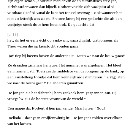
zijn eigen school, door hun manier van doen automatisch steviger,
zichtbaarder waren dan hijzelf. Norbert voelde zich vaak juist al bij
voorbaat alsof hij vanaf de kant het toneel overzag – ook wanneer het
niet zo letterlijk was als nu. En toen kreeg hij een gedachte die als een
venijnige steek door hem heen trok. De gedachte dat
[p. 18]
het, als het er eens écht op aankwam, waarschijnlijk juist jongens als
Theo waren die op kruistocht zouden gaan.
‘Ja!’ riep hij ineens boven de anderen uit. ‘Laten we naar de bouw gaan!’
Ze draaiden zich naar hem toe. Het nummer was afgelopen. Het bleef
een moment stil. Toen zei de middelste van de jongens op de bank, op
een aanstellerig toontje dat hem kennelijk moest imiteren: ‘Ja
zeg
, laten
we naar de bouw gaan!’ De anderen grinnikten.
De jongen die het dichtst bij hem zat keek hem gespannen aan. Hij
vroeg: ‘Wie is de heetste vrouw van de wereld?’
Een grapje dat Norbert al tien jaar kende. Maar hij zei: ‘Nou?’
‘Belinda – daar gaan er vijfentwintig in!’ De jongens rolden over elkaar
van het lachen.