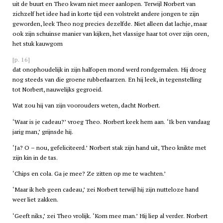
uit de buurt en Theo kwam niet meer aanlopen. Terwijl Norbert van
zichzelf het idee had in korte tijd een volstrekt andere jongen te zijn
geworden, leek Theo nog precies dezelfde. Niet alleen dat lachje, maar
ook zijn schuinse manier van kijken, het vlassige haar tot over zijn oren,
het stuk kauwgom
[p. 16]
dat onophoudelijk in zijn halfopen mond werd rondgemalen. Hij droeg
nog steeds van die groene rubberlaarzen. En hij leek, in tegenstelling
tot Norbert, nauwelijks gegroeid.
Wat zou hij van zijn voorouders weten, dacht Norbert.
‘Waar is je cadeau?’ vroeg Theo. Norbert keek hem aan. ‘Ik ben vandaag
jarig man,’ grijnsde hij.
‘Ja? O – nou, gefeliciteerd.’ Norbert stak zijn hand uit, Theo knikte met
zijn kin in de tas.
‘Chips en cola. Ga je mee? Ze zitten op me te wachten.’
‘Maar ik heb geen cadeau,’ zei Norbert terwijl hij zijn nutteloze hand
weer liet zakken.
‘Geeft niks,’ zei Theo vrolijk. ‘Kom mee man.’ Hij liep al verder. Norbert