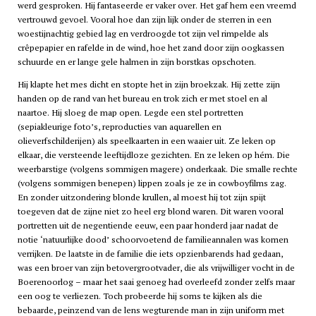
werd gesproken. Hij fantaseerde er vaker over. Het gaf hem een vreemd
vertrouwd gevoel. Vooral hoe dan zijn lijk onder de sterren in een
woestijnachtig gebied lag en verdroogde tot zijn vel rimpelde als
crêpepapier en rafelde in de wind, hoe het zand door zijn oogkassen
schuurde en er lange gele halmen in zijn borstkas opschoten.
Hij klapte het mes dicht en stopte het in zijn broekzak. Hij zette zijn
handen op de rand van het bureau en trok zich er met stoel en al
naartoe. Hij sloeg de map open. Legde een stel portretten
(sepiakleurige foto’s, reproducties van aquarellen en
olieverfschilderijen) als speelkaarten in een waaier uit. Ze leken op
elkaar, die versteende leeftijdloze gezichten. En ze leken op hém. Die
weerbarstige (volgens sommigen magere) onderkaak. Die smalle rechte
(volgens sommigen benepen) lippen zoals je ze in cowboyfilms zag.
En zonder uitzondering blonde krullen, al moest hij tot zijn spijt
toegeven dat de zijne niet zo heel erg blond waren. Dit waren vooral
portretten uit de negentiende eeuw, een paar honderd jaar nadat de
notie ‘natuurlijke dood’ schoorvoetend de familieannalen was komen
verrijken. De laatste in de familie die iets opzienbarends had gedaan,
was een broer van zijn betovergrootvader, die als vrijwilliger vocht in de
Boerenoorlog – maar het saai genoeg had overleefd zonder zelfs maar
een oog te verliezen. Toch probeerde hij soms te kijken als die
bebaarde, peinzend van de lens wegturende man in zijn uniform met