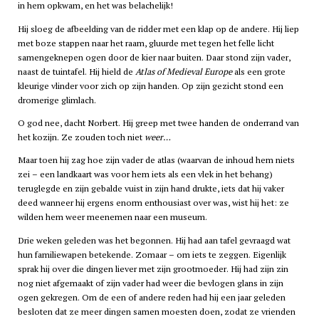
in hem opkwam, en het was belachelijk!
Hij sloeg de afbeelding van de ridder met een klap op de andere. Hij liep
met boze stappen naar het raam, gluurde met tegen het felle licht
samengeknepen ogen door de kier naar buiten. Daar stond zijn vader,
naast de tuintafel. Hij hield de
Atlas of Medieval Europe
als een grote
kleurige vlinder voor zich op zijn handen. Op zijn gezicht stond een
dromerige glimlach.
O god nee, dacht Norbert. Hij greep met twee handen de onderrand van
het kozijn. Ze zouden toch niet
weer…
Maar toen hij zag hoe zijn vader de atlas (waarvan de inhoud hem niets
zei – een landkaart was voor hem iets als een vlek in het behang)
teruglegde en zijn gebalde vuist in zijn hand drukte, iets dat hij vaker
deed wanneer hij ergens enorm enthousiast over was, wist hij het: ze
wilden hem weer meenemen naar een museum.
Drie weken geleden was het begonnen. Hij had aan tafel gevraagd wat
hun familiewapen betekende. Zomaar – om iets te zeggen. Eigenlijk
sprak hij over die dingen liever met zijn grootmoeder. Hij had zijn zin
nog niet afgemaakt of zijn vader had weer die bevlogen glans in zijn
ogen gekregen. Om de een of andere reden had hij een jaar geleden
besloten dat ze meer dingen samen moesten doen, zodat ze vrienden