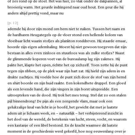
of zes rond op de stoel. Het was hier, zo vlak onder de dakpannen, al
broeierig warm. Het geurde indringend naar oud hout. Een geur die hij
anders altijd prettig vond, maar nu
[p. 12]
ademde hij door zijn mond om hem niet te ruiken. Tussen het raam en
de hardharen Heugategels op de vloer stond een hellende kolom van
vloeibaar licht waarin stofjes als plankton ronddreven. Hij staarde ernaar,
hoorde zijn eigen ademhaling. Moest hij niet gewoon toegeven dat zijn
bestaan in alles even zinloos en stuurloos was als zulke stofjes? Naast
de glimmende koperen voet van de bureaulamp lag zijn zakmes. Hij
pakte het, klapte het open, richtte het op zichzelf. Toen zette hij de punt
tegen zijn ribben, op de plek waar zijn hart zat. Hij hield zijn adem in en
drukte zachtjes. Hij voelde hoe de punt zich door de stof van zijn hemd
en shirt boorde en zijn huid raakte. Een kokendhete druppel. Een gloed
als een levende hand, die zijn vingers in zijn borst uitspreidde. Een
uitroepteken van de dood. Hij trok het mes terug. Stel dat zo een stalen
pijl binnendrong! De pijn als een zengende vlam, maar ook een
gelukzalige knal van licht in je hoofd, het gewicht dat met je laatste
adem uit je lichaam week, en – natuurlijk – het verbijsterend inzicht in
het doel van de wereld, de betekenis van lucht, steen, vocht, en waarom
een kastanje of een libel bestond. En de kracht waarmee dit laatste
moment in de geschiedenis werd gekerfd, hoe nog eeuwenlang over je