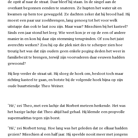
de oprit af naar de straat. Daar bleef hij staan. In de singel aan de
overkant begonnen eenden te snateren. Ze hupten het water uit en
kwamen op hem toe gewaggeld. Ze dachten zeker dat hij brood had. Hij
moest een paar uur zoekbrengen, lang genoeg tot het voor welk
uitstapje dan ook te laat zou zijn. Maar waar? Misschien bij het kasteel?
Sinds een jaar stond het leeg. Wie weet kon je er op de een of andere
manier in en kon hij daar zijn stemming terugvinden. Of zou het juist
averechts werken? Zou hij op die plek niet des te scherper zien hoe
treurig het was dat zijn ouders geen enkele poging deden het weer in
familiebezit te brengen, terwijl zijn voorvaderen daar eeuwen hadden
gewoond?
Hij liep verder de straat uit. Hij sloeg de hoek om, besloot toch maar
richting kasteel te gaan, en botste bij de volgende hoek bijna op zijn
oude buurtvriendje Theo Weiner.
‘Hé,’ zei Theo, met een lachje dat Norbert meteen herkende. Het was
het bazige lachje dat Theo altijd had gehad. Hij klemde een propvolle
supermarkttas tegen zijn borst.
‘Hé,’ zei Norbert terug. Hoe lang was het geleden dat ze elkaar hadden
gezien? Misschien al een half jaar. Hij speelde nooit meer met jongens