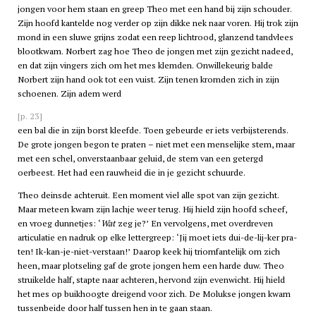
jongen voor hem staan en greep Theo met een hand bij zijn schouder.
Zijn hoofd kantelde nog verder op zijn dikke nek naar voren. Hij trok zijn
mond in een sluwe grijns zodat een reep lichtrood, glanzend tandvlees
blootkwam. Norbert zag hoe Theo de jongen met zijn gezicht nadeed,
en dat zijn vingers zich om het mes klemden. Onwillekeurig balde
Norbert zijn hand ook tot een vuist. Zijn tenen kromden zich in zijn
schoenen. Zijn adem werd
[p. 23]
een bal die in zijn borst kleefde. Toen gebeurde er iets verbijsterends.
De grote jongen begon te praten – niet met een menselijke stem, maar
met een schel, onverstaanbaar geluid, de stem van een getergd
oerbeest. Het had een rauwheid die in je gezicht schuurde.
Theo deinsde achteruit. Een moment viel alle spot van zijn gezicht.
Maar meteen kwam zijn lachje weer terug. Hij hield zijn hoofd scheef,
en vroeg dunnetjes: ‘
Wat
zeg je?’ En vervolgens, met overdreven
articulatie en nadruk op elke lettergreep: ‘Jij moet iets dui-de-lij-ker pra-
ten! Ik-kan-je-niet-verstaan!’ Daarop keek hij triomfantelijk om zich
heen, maar plotseling gaf de grote jongen hem een harde duw. Theo
struikelde half, stapte naar achteren, hervond zijn evenwicht. Hij hield
het mes op buikhoogte dreigend voor zich. De Molukse jongen kwam
tussenbeide door half tussen hen in te gaan staan.