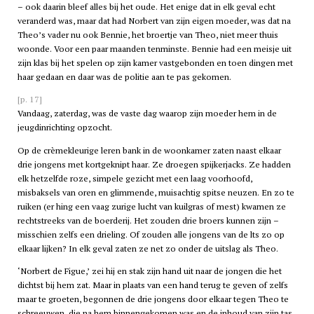
– ook daarin bleef alles bij het oude. Het enige dat in elk geval echt
veranderd was, maar dat had Norbert van zijn eigen moeder, was dat na
Theo’s vader nu ook Bennie, het broertje van Theo, niet meer thuis
woonde. Voor een paar maanden tenminste. Bennie had een meisje uit
zijn klas bij het spelen op zijn kamer vastgebonden en toen dingen met
haar gedaan en daar was de politie aan te pas gekomen.
[p. 17]
Vandaag, zaterdag, was de vaste dag waarop zijn moeder hem in de
jeugdinrichting opzocht.
Op de crèmekleurige leren bank in de woonkamer zaten naast elkaar
drie jongens met kortgeknipt haar. Ze droegen spijkerjacks. Ze hadden
elk hetzelfde roze, simpele gezicht met een laag voorhoofd,
misbaksels van oren en glimmende, muisachtig spitse neuzen. En zo te
ruiken (er hing een vaag zurige lucht van kuilgras of mest) kwamen ze
rechtstreeks van de boerderij. Het zouden drie broers kunnen zijn –
misschien zelfs een drieling. Of zouden alle jongens van de
lts
zo op
elkaar lijken? In elk geval zaten ze net zo onder de uitslag als Theo.
‘Norbert de Figue,’ zei hij en stak zijn hand uit naar de jongen die het
dichtst bij hem zat. Maar in plaats van een hand terug te geven of zelfs
maar te groeten, begonnen de drie jongens door elkaar tegen Theo te
schreeuwen, die na hem binnengekomen was en de inhoud van zijn tas