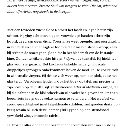
horen van de afgrijselijke doodskreten kwamen toegesneld, vonden
alleen hun meester. Zwarte Saul was nergens te zien. Die zat, ademend
door zijn rietje, nog steeds in de beerput.
Met een tevreden zucht sloot Norbert het boek en legde het in zijn
schoot. Hij ging achteroverliggen, vouwde zijn handen achter zijn
hoofd, deed zijn ogen dicht. Toen hij ze weer opende, met een tinteling
in zijn buik en een behaaglijke loomte die naar zijn slapen kroop, keek
hij recht in de smaragden gloed die in het bladerdak van de kastanje
hing. Zonder te kijken pakte hij zijn
7 Up
van de tuintafel. Hij hield het
glas voor zijn gezicht. Het koolzuur tinkelde helder, minuscule
druppeltjes sprongen onbekommerd boven de rand uit. De koelte trok
in zijn smalle vingers. Hij richtte zich weer op, nam een slok, zette het
glas terug. Vervolgens legde hij ook het boek op tafel, om precies te
zijn boven op de platte, rijk geïllustreerde
Atlas of Medieval Europe
, die
hij die ochtend in de bibliotheek van zijn vader had gevonden. En toen
begon iets in zijn opgewekte humeur te veranderen. Het weefsel van
sprookjesachtigheid (met felgekleurde schilden, met gouden draken op
keel) waarin hij zich deze lentedag lui liggend op een strandstoel
gewikkeld wist, vertoonde rafels.
Hij trok de atlas onder het boek met ridderverhalen vandaan en sloeg