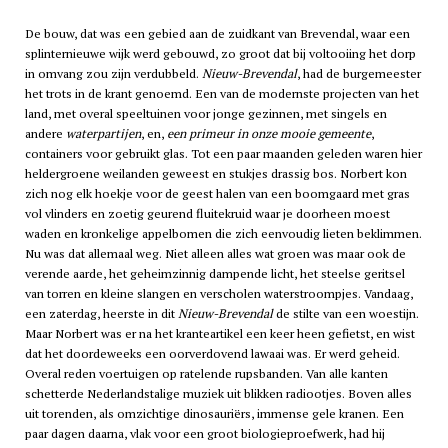
De bouw, dat was een gebied aan de zuidkant van Brevendal, waar een
splinternieuwe wijk werd gebouwd, zo groot dat bij voltooiing het dorp
in omvang zou zijn verdubbeld.
Nieuw-Brevendal
, had de burgemeester
het trots in de krant genoemd. Een van de modernste projecten van het
land, met overal speeltuinen voor jonge gezinnen, met singels en
andere
waterpartijen
, en,
een primeur in onze mooie gemeente
,
containers voor gebruikt glas. Tot een paar maanden geleden waren hier
heldergroene weilanden geweest en stukjes drassig bos. Norbert kon
zich nog elk hoekje voor de geest halen van een boomgaard met gras
vol vlinders en zoetig geurend fluitekruid waar je doorheen moest
waden en kronkelige appelbomen die zich eenvoudig lieten beklimmen.
Nu was dat allemaal weg. Niet alleen alles wat groen was maar ook de
verende aarde, het geheimzinnig dampende licht, het steelse geritsel
van torren en kleine slangen en verscholen waterstroompjes. Vandaag,
een zaterdag, heerste in dit
Nieuw-Brevendal
de stilte van een woestijn.
Maar Norbert was er na het kranteartikel een keer heen gefietst, en wist
dat het doordeweeks een oorverdovend lawaai was. Er werd geheid.
Overal reden voertuigen op ratelende rupsbanden. Van alle kanten
schetterde Nederlandstalige muziek uit blikken radiootjes. Boven alles
uit torenden, als omzichtige dinosauriërs, immense gele kranen. Een
paar dagen daarna, vlak voor een groot biologieproefwerk, had hij