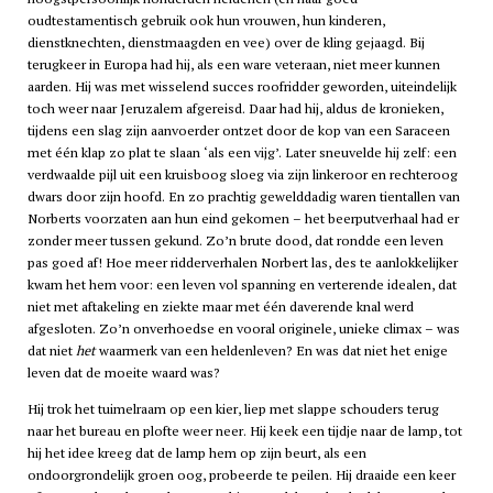
oudtestamentisch gebruik ook hun vrouwen, hun kinderen,
dienstknechten, dienstmaagden en vee) over de kling gejaagd. Bij
terugkeer in Europa had hij, als een ware veteraan, niet meer kunnen
aarden. Hij was met wisselend succes roofridder geworden, uiteindelijk
toch weer naar Jeruzalem afgereisd. Daar had hij, aldus de kronieken,
tijdens een slag zijn aanvoerder ontzet door de kop van een Saraceen
met één klap zo plat te slaan ‘als een vijg’. Later sneuvelde hij zelf: een
verdwaalde pijl uit een kruisboog sloeg via zijn linkeroor en rechteroog
dwars door zijn hoofd. En zo prachtig gewelddadig waren tientallen van
Norberts voorzaten aan hun eind gekomen – het beerputverhaal had er
zonder meer tussen gekund. Zo’n brute dood, dat rondde een leven
pas goed af! Hoe meer ridderverhalen Norbert las, des te aanlokkelijker
kwam het hem voor: een leven vol spanning en verterende idealen, dat
niet met aftakeling en ziekte maar met één daverende knal werd
afgesloten. Zo’n onverhoedse en vooral originele, unieke climax – was
dat niet
het
waarmerk van een heldenleven? En was dat niet het enige
leven dat de moeite waard was?
Hij trok het tuimelraam op een kier, liep met slappe schouders terug
naar het bureau en plofte weer neer. Hij keek een tijdje naar de lamp, tot
hij het idee kreeg dat de lamp hem op zijn beurt, als een
ondoorgrondelijk groen oog, probeerde te peilen. Hij draaide een keer