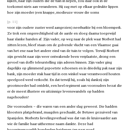
kijken, naar zijn ouders die de tuin in liepen, zou daar ook in de
toekomst niets aan veranderen. Hij zag met op elkaar gedrukte lippen
hoe zijn moeder (een knappe, modieuze vrouw die soms
[p. 11]
voor zijn oudere zuster werd aangezien) neerhurkte bij een bloemperk.
Ze trok een ongerechtigheid uit de aarde en sloeg daarna toegewijd
haar slanke handen af. Zijn vader, op weg naar de plek waar Norbert had
zitten lezen, bleef staan om de golvende vlucht van een Vlaamse gaai
van het ene naar het andere eind van de tuin te volgen. Terwijl Norbert
zijn gewicht naar zijn weer ontwakende been verplaatste, drong een
gevoel van doffe teleurstelling zijn aderen binnen. Zijn vader ging
dagelijks op glimmend gepoetste schoenen en in driedelig pak naar zijn
bank, zijn moeder stak haar tijd in een winkel waar verantwoord houten
speelgoed werd verkocht. En dat terwijl hij, zoals hij dankzij zijn
grootmoeder had ontdekt, een heel regiment aan voorouders bezat die
er de meest illustere en uitzinnige levenswandels op hadden
nagehouden!
Die voorouders – díe waren van een ander slag geweest. Die hadden
kloosters platgebrand, maagden geschaakt, de Betuwe gezuiverd van
Spanjolen. Norberts lievelingsverhaal was dat van de kruisvaarder aan
wie de familie haar uitheemse naam dankte. Deze had
hoogstpersoonlijk honderden heidenen (en naar goed