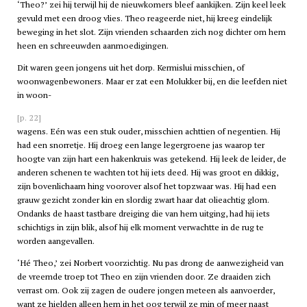
‘Theo?’ zei hij terwijl hij de nieuwkomers bleef aankijken. Zijn keel leek
gevuld met een droog vlies. Theo reageerde niet, hij kreeg eindelijk
beweging in het slot. Zijn vrienden schaarden zich nog dichter om hem
heen en schreeuwden aanmoedigingen.
Dit waren geen jongens uit het dorp. Kermislui misschien, of
woonwagenbewoners. Maar er zat een Molukker bij, en die leefden niet
in woon-
[p. 22]
wagens. Eén was een stuk ouder, misschien achttien of negentien. Hij
had een snorretje. Hij droeg een lange legergroene jas waarop ter
hoogte van zijn hart een hakenkruis was getekend. Hij leek de leider, de
anderen schenen te wachten tot hij iets deed. Hij was groot en dikkig,
zijn bovenlichaam hing voorover alsof het topzwaar was. Hij had een
grauw gezicht zonder kin en slordig zwart haar dat olieachtig glom.
Ondanks de haast tastbare dreiging die van hem uitging, had hij iets
schichtigs in zijn blik, alsof hij elk moment verwachtte in de rug te
worden aangevallen.
‘Hé Theo,’ zei Norbert voorzichtig. Nu pas drong de aanwezigheid van
de vreemde troep tot Theo en zijn vrienden door. Ze draaiden zich
verrast om. Ook zij zagen de oudere jongen meteen als aanvoerder,
want ze hielden alleen hem in het oog terwijl ze min of meer naast