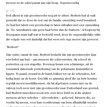
tressen en de sabel paraat aan zijn heup. Tegenwoordig
[p. 13]
leek alleen in zijn grootmoeder nog pit te zitten. Norbert had al vaak
gemerkt dat ze door de rest van de familie omzichtig werd benaderd.
Ze had het talent een gezelschap te laten stilvallen met een opmerking
als ‘De Amerikanen zijn geen haar beter dan de Duitsers.’ Al begreep hij
doorgaans maar half wat er bedoeld werd, door de ongemakkelijke stilte
die volgde was wel duidelijk dat het weer iets ergs moest zijn geweest.
‘Norbert!’
Zijn vader, vanuit de tuin. Norbert bedacht dat zijn grootmoeder daar
een hekel aan had – aan mensen die schreeuwden. Hij schoof de
portretten op een stapeltje. Bovenop kwam een schimmige, uit de
romantiek daterende pentekening van de geharnaste kruisridder te
liggen. Te paard, zwaard in de hand, lokken tot op de schouders, het
heilig kruis op de borst. Een blik zo grimmig alsof die op hele horden
tegelijk moest neerbliksemen. Als hij afgelopen zomer niet op de
valreep toch weer met zijn grootmoeder naar Zwitserland was gereisd,
had Norbert misschien nooit iets over deze held en al die andere
mensen uit het verleden –
zijn
verleden – gehoord. Mensen die, zo
voelde hij ineens, voor hun voortbestaan van hem afhankelijk werden