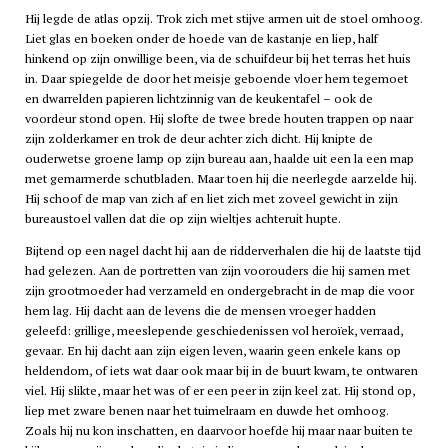
Hij legde de atlas opzij. Trok zich met stijve armen uit de stoel omhoog.
Liet glas en boeken onder de hoede van de kastanje en liep, half
hinkend op zijn onwillige been, via de schuifdeur bij het terras het huis
in. Daar spiegelde de door het meisje geboende vloer hem tegemoet
en dwarrelden papieren lichtzinnig van de keukentafel – ook de
voordeur stond open. Hij slofte de twee brede houten trappen op naar
zijn zolderkamer en trok de deur achter zich dicht. Hij knipte de
ouderwetse groene lamp op zijn bureau aan, haalde uit een la een map
met gemarmerde schutbladen. Maar toen hij die neerlegde aarzelde hij.
Hij schoof de map van zich af en liet zich met zoveel gewicht in zijn
bureaustoel vallen dat die op zijn wieltjes achteruit hupte.
Bijtend op een nagel dacht hij aan de ridderverhalen die hij de laatste tijd
had gelezen. Aan de portretten van zijn voorouders die hij samen met
zijn grootmoeder had verzameld en ondergebracht in de map die voor
hem lag. Hij dacht aan de levens die de mensen vroeger hadden
geleefd: grillige, meeslepende geschiedenissen vol heroïek, verraad,
gevaar. En hij dacht aan zijn eigen leven, waarin geen enkele kans op
heldendom, of iets wat daar ook maar bij in de buurt kwam, te ontwaren
viel. Hij slikte, maar het was of er een peer in zijn keel zat. Hij stond op,
liep met zware benen naar het tuimelraam en duwde het omhoog.
Zoals hij nu kon inschatten, en daarvoor hoefde hij maar naar buiten te