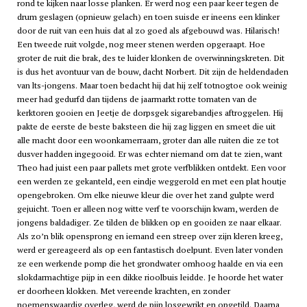
rond te kijken naar losse planken. Er werd nog een paar keer tegen de
drum geslagen (opnieuw gelach) en toen suisde er ineens een klinker
door de ruit van een huis dat al zo goed als afgebouwd was. Hilarisch!
Een tweede ruit volgde, nog meer stenen werden opgeraapt. Hoe
groter de ruit die brak, des te luider klonken de overwinningskreten. Dit
is dus het avontuur van de bouw, dacht Norbert. Dit zijn de heldendaden
van
lts
-jongens. Maar toen bedacht hij dat hij zelf totnogtoe ook weinig
meer had gedurfd dan tijdens de jaarmarkt rotte tomaten van de
kerktoren gooien en Jeetje de dorpsgek sigarebandjes aftroggelen. Hij
pakte de eerste de beste baksteen die hij zag liggen en smeet die uit
alle macht door een woonkamerraam, groter dan alle ruiten die ze tot
dusver hadden ingegooid. Er was echter niemand om dat te zien, want
Theo had juist een paar pallets met grote verfblikken ontdekt. Een voor
een werden ze gekanteld, een eindje weggerold en met een plat houtje
opengebroken. Om elke nieuwe kleur die over het zand gulpte werd
gejuicht. Toen er alleen nog witte verf te voorschijn kwam, werden de
jongens baldadiger. Ze tilden de blikken op en gooiden ze naar elkaar.
Als zo’n blik opensprong en iemand een streep over zijn kleren kreeg,
werd er gereageerd als op een fantastisch doelpunt. Even later vonden
ze een werkende pomp die het grondwater omhoog haalde en via een
slokdarmachtige pijp in een dikke rioolbuis leidde. Je hoorde het water
er doorheen klokken. Met vereende krachten, en zonder
noemenswaardig overleg, werd de pijp losgewrikt en opgetild. Daarna