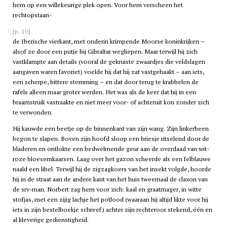
hem op een willekeurige plek open. Voor hem verscheen het
rechtopstaan-
[p. 10]
de Iberische vierkant, met onderin krimpende Moorse koninkrijken –
alsof ze door een putje bij Gibraltar wegliepen. Maar terwijl hij zich
vastklampte aan details (vooral de gekruiste zwaardjes die veldslagen
aangaven waren favoriet) voelde hij dat hij zat vastgehaakt – aan iets,
een scherpe, bittere stemming – en dat door terug te krabbelen de
rafels alleen maar groter werden. Het was als de keer dat hij in een
braamstruik vastraakte en niet meer voor- of achteruit kon zonder zich
te verwonden.
Hij kauwde een beetje op de binnenkant van zijn wang. Zijn linkerbeen
begon te slapen. Boven zijn hoofd sloop een briesje ritselend door de
bladeren en ontlokte een bedwelmende geur aan de overdaad van wit-
roze bloesemkaarsen. Laag over het gazon scheerde als een felblauwe
naald een libel. Terwijl hij de zigzagkoers van het insekt volgde, hoorde
hij in de straat aan de andere kant van het huis tweemaal de claxon van
de
srv
-man. Norbert zag hem voor zich: kaal en graatmager, in witte
stofjas, met een zijig lachje het potlood (waaraan hij altijd likte voor hij
iets in zijn bestelboekje schreef) achter zijn rechteroor stekend, één en
al kleverige gedienstigheid.