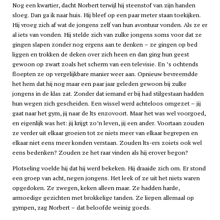
Nog een kwartier, dacht Norbert terwijl hij steenstof van zijn handen
sloeg. Dan ga ik naar huis. Hij bleef op een paar meter staan toekijken.
Hij vroeg zich af wat de jongens zelf van hun avontuur vonden. Als ze er
al iets van vonden. Hij stelde zich van zulke jongens soms voor dat ze
gingen slapen zonder nog ergens aan te denken – ze gingen op bed
liggen en trokken de deken over zich heen en dan ging hun geest
gewoon op zwart zoals het scherm van een televisie. En ’s ochtends
floepten ze op vergelijkbare manier weer aan. Opnieuw bevreemdde
het hem dat hij nog maar een paar jaar geleden gewoon bij zulke
jongens in de klas zat. Zonder dat iemand er bij had stilgestaan hadden
hun wegen zich gescheiden. Een wissel werd achteloos omgezet – jij
gaat naar het gym, jij naar de
lts
enzovoort. Maar het was wel voorgoed,
en eigenlijk was het: jij krijgt zo’n leven, jij een ander. Voortaan zouden
ze verder uit elkaar groeien tot ze niets meer van elkaar begrepen en
elkaar niet eens meer konden verstaan. Zouden
lts
-ers zoiets ook wel
eens bedenken? Zouden ze het raar vinden als hij erover begon?
Plotseling voelde hij dat hij werd bekeken. Hij draaide zich om. Er stond
een groep van acht, negen jongens. Het leek of ze uit het niets waren
opgedoken. Ze zwegen, keken alleen maar. Ze hadden harde,
armoedige gezichten met brokkelige tanden. Ze liepen allemaal op
gympen, zag Norbert – dat beloofde weinig goeds.