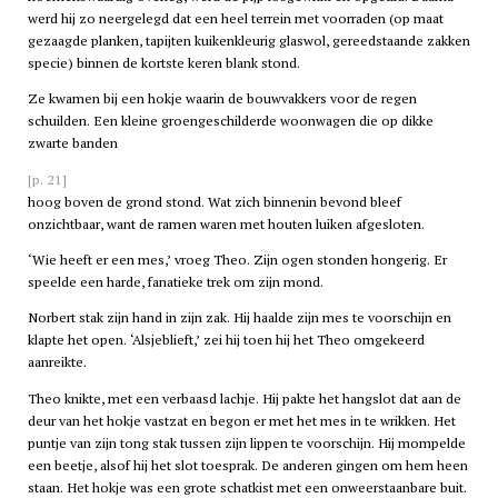
werd hij zo neergelegd dat een heel terrein met voorraden (op maat
gezaagde planken, tapijten kuikenkleurig glaswol, gereedstaande zakken
specie) binnen de kortste keren blank stond.
Ze kwamen bij een hokje waarin de bouwvakkers voor de regen
schuilden. Een kleine groengeschilderde woonwagen die op dikke
zwarte banden
[p. 21]
hoog boven de grond stond. Wat zich binnenin bevond bleef
onzichtbaar, want de ramen waren met houten luiken afgesloten.
‘Wie heeft er een mes,’ vroeg Theo. Zijn ogen stonden hongerig. Er
speelde een harde, fanatieke trek om zijn mond.
Norbert stak zijn hand in zijn zak. Hij haalde zijn mes te voorschijn en
klapte het open. ‘Alsjeblieft,’ zei hij toen hij het Theo omgekeerd
aanreikte.
Theo knikte, met een verbaasd lachje. Hij pakte het hangslot dat aan de
deur van het hokje vastzat en begon er met het mes in te wrikken. Het
puntje van zijn tong stak tussen zijn lippen te voorschijn. Hij mompelde
een beetje, alsof hij het slot toesprak. De anderen gingen om hem heen
staan. Het hokje was een grote schatkist met een onweerstaanbare buit.