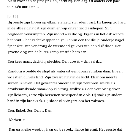
Als ik voor één dag mag ruilen, dacht hij. Eén dag. Of anders een paar
uur. Eén uur. Dan…
[p. 14]
Hij perste zijn lippen op elkaar en hield zijn adem vast. Hij kneep zo hard
in de afbeelding dat zijn duim en wijsvinger rood aanliepen. Zijn
oogleden verkrampten. Zijn mond was droog. Ergens in het dak werkte
het hout – het zacht knappende geluid van een tor die je onder je nagel
fijndrukte. Van ver drong de weemoedige koer van een duif door. Het
groene oog van de bureaulamp staarde hem aan.
Eén keer maar, dacht hij plechtig. Dan doe ik – dan zal ik…
Rondom woedde de strijd als water uit een doorgebroken dam. In een
woest en duivels land. Zijn zwaard hing in de lucht, klaar om neer te
suizen. Klieven. Het gevaar resoneerde in zijn zenuwen, welde als
dronkenmakende smaak op zijn tong, wolkte als een verdoving door
zijn lichaam, zette zijn hersenen scherper dan ooit. Hij stak zijn andere
hand in zijn broekzak. Hij sloot zijn vingers om het zakmes.
Eén. Enkel. Uur. Dan… Dan…
‘
Nor
bert!!’
‘Dan ga ik elke week bij haar op bezoek,’ flapte hij eruit. Het eerste dat