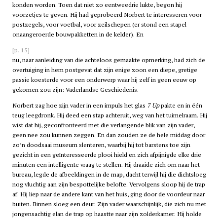
konden worden. Toen dat niet zo eentweedrie lukte, begon hij
voorzetjes te geven. Hij had geprobeerd Norbert te interesseren voor
postzegels, voor voetbal, voor zeilschepen (er stond een stapel
onaangeroerde bouwpakketten in de kelder). En
[p. 15]
nu, naar aanleiding van die achteloos gemaakte opmerking, had zich de
overtuiging in hem postgevat dat zijn enige zoon een diepe, gretige
passie koesterde voor een onderwerp waar hij zelf in geen eeuw op
gekomen zou zijn: Vaderlandse Geschiedenis.
Norbert zag hoe zijn vader in een impuls het glas
7 Up
pakte en in één
teug leegdronk. Hij deed een stap achteruit, weg van het tuimelraam. Hij
wist dat hij, geconfronteerd met die verlangende blik van zijn vader,
geen nee zou kunnen zeggen. En dan zouden ze de hele middag door
zo’n doodsaai museum slenteren, waarbij hij tot barstens toe zijn
gezicht in een geïnteresseerde plooi hield en zich afpijnigde elke drie
minuten een intelligente vraag te stellen. Hij draaide zich om naar het
bureau, legde de afbeeldingen in de map, dacht terwijl hij die dichtsloeg
nog vluchtig aan zijn bespottelijke belofte. Vervolgens sloop hij de trap
af. Hij liep naar de andere kant van het huis, ging door de voordeur naar
buiten. Binnen sloeg een deur. Zijn vader waarschijnlijk, die zich nu met
jongensachtig elan de trap op haastte naar zijn zolderkamer. Hij holde