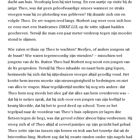
dacht aan huis. Voorlopig kon hij niet terug. En een uurtje op visite bij de
jarige Theo, was dat geen geloofwaardige smoes wanneer ze straks
vroegen waar hij zo plotseling was gebleven? Hij draaide zich om en
volgde Theo. De
srv
-wagen reed langs. Norbert zag weer voor zich hoe
ze eens met een Stanleymes
DIKKE LUL
op de witte zijkant hadden
geschreven. Terwijl die man een paar meter verderop tegen zijn moeder
stond te slijmen.
Wie zaten er thuis op Theo te wachten? Neefjes, of andere jongens uit
de buurt? Wie waren tegenwoordig zijn vrienden? – misschien wel
jongens van de
lts
. Buiten Theo had Norbert nog nooit een jongen van
de
lts
gesproken. Terwijl hij Theo inhaalde en naast hem ging lopen,
herinnerde hij zich dat hij rijtjeshuizen vroeger altijd gezellig vond. Het
kostte hem ineens moeite zijn nieuwsgierigheid te bedwingen en niet
van alles te vragen. Maar tegelijkertijd merkte hij nog iets anders: dat
Theo hem nog steeds het idee gaf dat alles aan hem overdreven was –
dat hij te netjes sprak, dat hij zich voor een jongen van zijn leeftijd te
keurig kleedde, dat hij het te goed deed op school. Toen ze het
tegelpad naar de voordeur van Theo’s huis opliepen (er lagen drie
fietsen tegen de heg), was dat gevoel echter alweer bijna verdwenen. Hij
vroeg zich af of Theo altijd al zoveel puistjes op zijn gezicht had gehad.
Theo zette zijn tas tussen zijn benen en trok aan het touwtje dat uit de
brievenbus hing. Norbert zag dat hij zwarte randen onder zijn nagels had