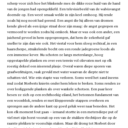
scherp voor zich hoe het blinkende mes de dikke roze huid van de hand
van de jongen had opengekliefd. Een televisiebeeld van de walvisvangst
doemde op. Een weeë smaak welde in zijn keel omhoog. Hij rende
zoals hij nog nooit had gerend. Een angst die hij alleen van dromen
kende gleed als een ijzige straal door zijn maag: de angst gegrepen en
vermoord te worden zodra hij omkeek. Maar er was ook een ander, een
juichend gevoel in hem opgesprongen, dat hem de zekerheid gaf
sneller te zijn dan wie ook. Het viertal voor hem sloeg rechtsaf, in een
haarscherpe, struikelende bocht om een ronde jadegroene loods als
een immense kever. Nu schoten ze langs meterslange, hoog
opgestapelde planken en over een terrein vol olievaten met op elk
roestig deksel een iriserend plasje. Overal waren diepe sporen van
graafwerktuigen, vaak gevuld met water waarvan de diepte niet te
schatten viel. Wie erin stapte was verloren. Soms werd het zand ineens
mul zodat Norberts knieën onder hem leken te breken. Soms renden ze
over losliggende planken als over wankele schotsen. Een paar keer
hesen ze zich op een rechthoekig eiland, het betonnen fundament van
een woonblok, renden er met klepperende stappen overheen en
sprongen aan de andere kant op goed geluk weer naar beneden. Het
kon elk moment fout gaan – iemand stortte in een metersdiepe put of
viel met zijn borst vooruit op een van de stukken vlechtijzer die op de
raarste plekken te voorschijn staken. Maar dit drong tot Norbert door