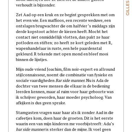
verhoudt is bijzonder.
Zet Aad op een kruk en ze begint gesprekken met om
het even wie. Een maffioos, een recente weduwe, een
ontslagen brugwachter die om halfvier ’s middags zijn
derde kopstoot achter de kiezen heeft. Mocht het
contact niet onmiddellijk vlotten, dan pakt ze haar
potloden en stiften; zo heeft ze kort geleden met R,
wapenhandelaar in ruste, een hele paardenstal
gekleurd. R tekende met open mond en bleef mooi
binnen de lijntjes.
Mijn oude vriend Joachim, film noir-expert en allround
stijlconnaisseur, noemt die combinatie van fysieke en
sociale vaardigheden
Bar side manner.
Nu is Ada de
dochter van twee mensen die elkaar in de bediening
leerden kennen, maar al ruim voor haar geboorte was
ik schrijver geworden, haar moeder psycholoog. Van
afkijken is dus geen sprake.
Stamgasten vragen naar haar als ik zonder Aad in die
cafeetjes kom, doen haar de groeten. Dit is het eerste
waarin een van mijn kinderen me voorbijstreeft: Ada’s
bar side manner
is sterker dan de mijne. Ik voel geen