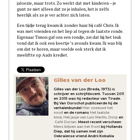
jaloezie, maar trots. Zo werkt dat met kinderen – je
gunt ze niet alleen dat ze je inhalen, het is zelfs
heerlijk als ze je ver achter zich laten.
Een tijdje terug kwam ik zonder haar bij café Chris. Ik
was met vrienden en het liep al tegen de laatste ronde.
Eigenaar Timon gaf ons een rondje, zei dat hij het leuk
vond dat ik ook een keertje ’s avonds kwam. Ik was blij
om dat te horen, maar voelde ook sterk dat ik
meeliftte op Aads krediet.
Gilles van der Loo
Gilles van der Loo (Breda, 1973) is
schrijver en schrijfdocent. Tussen 2011
en 2015 was hij redacteur van Tirade.
Bij Van Oorschot publiceerde hij de
verhalenbundel
Hier sneeuwt het
nooit
en de romans
Het laatste
kind,
Het jasje van Luis Martín,
Dorp
en
Café Dorian.
Meest recent verscheen
Mens blijven aan het front
bij Hollands
Diep, dat hij samen met zijn
Oekraïense vriend Andrii Kobaliia