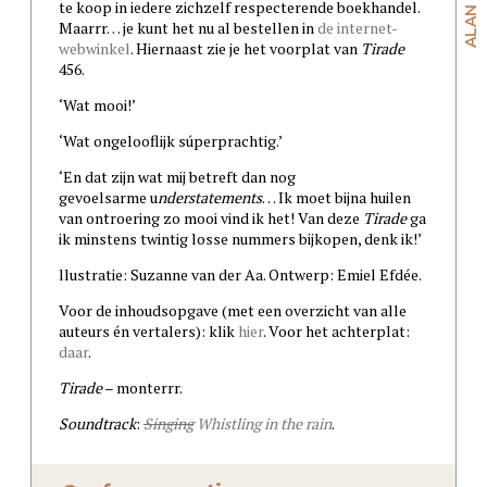
te koop in iedere zichzelf respecterende boekhandel.
Maarrr… je kunt het nu al bestellen in
de internet-
webwinkel
. Hiernaast zie je het voorplat van
Tirade
456.
‘Wat mooi!’
‘Wat ongelooflijk súperprachtig.’
‘En dat zijn wat mij betreft dan nog
gevoelsarme u
nderstatements
… Ik moet bijna huilen
van ontroering zo mooi vind ik het! Van deze
Tirade
ga
ik minstens twintig losse nummers bijkopen, denk ik!’
llustratie: Suzanne van der Aa. Ontwerp: Emiel Efdée.
Voor de inhoudsopgave (met een overzicht van alle
auteurs én vertalers): klik
hier
. Voor het achterplat:
daar
.
Tirade
– monterrr.
Soundtrack
:
Singing
Whistling in the rain
.