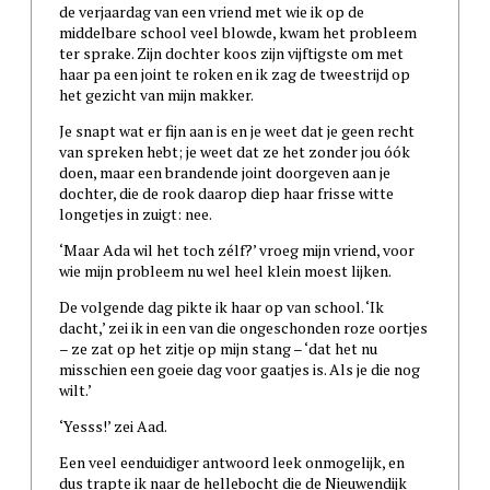
de verjaardag van een vriend met wie ik op de
middelbare school veel blowde, kwam het probleem
ter sprake. Zijn dochter koos zijn vijftigste om met
haar pa een joint te roken en ik zag de tweestrijd op
het gezicht van mijn makker.
Je snapt wat er fijn aan is en je weet dat je geen recht
van spreken hebt; je weet dat ze het zonder jou óók
doen, maar een brandende joint doorgeven aan je
dochter, die de rook daarop diep haar frisse witte
longetjes in zuigt: nee.
‘Maar Ada wil het toch zélf?’ vroeg mijn vriend, voor
wie mijn probleem nu wel heel klein moest lijken.
De volgende dag pikte ik haar op van school. ‘Ik
dacht,’ zei ik in een van die ongeschonden roze oortjes
– ze zat op het zitje op mijn stang – ‘dat het nu
misschien een goeie dag voor gaatjes is. Als je die nog
wilt.’
‘Yesss!’ zei Aad.
Een veel eenduidiger antwoord leek onmogelijk, en
dus trapte ik naar de hellebocht die de Nieuwendijk