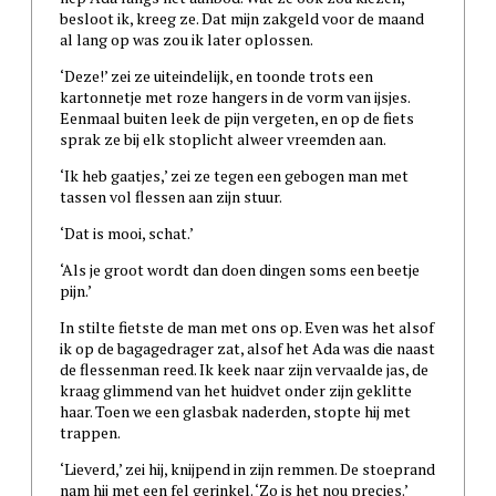
besloot ik, kreeg ze. Dat mijn zakgeld voor de maand
al lang op was zou ik later oplossen.
‘Deze!’ zei ze uiteindelijk, en toonde trots een
kartonnetje met roze hangers in de vorm van ijsjes.
Eenmaal buiten leek de pijn vergeten, en op de fiets
sprak ze bij elk stoplicht alweer vreemden aan.
‘Ik heb gaatjes,’ zei ze tegen een gebogen man met
tassen vol flessen aan zijn stuur.
‘Dat is mooi, schat.’
‘Als je groot wordt dan doen dingen soms een beetje
pijn.’
In stilte fietste de man met ons op. Even was het alsof
ik op de bagagedrager zat, alsof het Ada was die naast
de flessenman reed. Ik keek naar zijn vervaalde jas, de
kraag glimmend van het huidvet onder zijn geklitte
haar. Toen we een glasbak naderden, stopte hij met
trappen.
‘Lieverd,’ zei hij, knijpend in zijn remmen. De stoeprand
nam hij met een fel gerinkel. ‘Zo is het nou precies.’