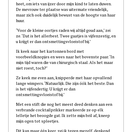
heet, om iets van ijzer door mijn kind te laten duwen.
De mevrouw ter plaatse was uitermate vriendelijk,
maar zich ook duidelijk bewust van de hoogte van haar
huur.
‘Voor de kleine oortjes raden wij altijd goud aan,’ zei
ze. ‘Dat is het allerbest. Twee gaatjes is vijfenzestig, en
u krijgt er dan ontsmettingsvloeistof bij.’
Ik keek naar het kartonnen bord met
voorbeeldknopjes en wees naar het bovenste paar. ‘In
mijn tijd waren die van chirurgisch staal. Als het maar
niet roest, toch?’
Ze keek me even aan, knipperde met haar opvallend
lange wimpers. ‘Natuurlijk. Die zijn óók het beste. Dan
is het vijfendertig. U krijgt er dan
ontsmettingsvloeistof bij.’
Met een stift die nog het meest deed denken aan een
verbrande cocktailprikker markeerde ze op elk
lelletje het beoogde gat. Ik zette mijn bril af, kneep
mijn ogen tot spleetjes.
Dit kan maar één keer, zei ik tegen mezelf, denkend