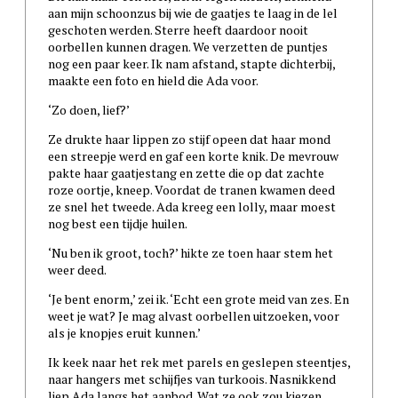
aan mijn schoonzus bij wie de gaatjes te laag in de lel
geschoten werden. Sterre heeft daardoor nooit
oorbellen kunnen dragen. We verzetten de puntjes
nog een paar keer. Ik nam afstand, stapte dichterbij,
maakte een foto en hield die Ada voor.
‘Zo doen, lief?’
Ze drukte haar lippen zo stijf opeen dat haar mond
een streepje werd en gaf een korte knik. De mevrouw
pakte haar gaatjestang en zette die op dat zachte
roze oortje, kneep. Voordat de tranen kwamen deed
ze snel het tweede. Ada kreeg een lolly, maar moest
nog best een tijdje huilen.
‘Nu ben ik groot, toch?’ hikte ze toen haar stem het
weer deed.
‘Je bent enorm,’ zei ik. ‘Echt een grote meid van zes. En
weet je wat? Je mag alvast oorbellen uitzoeken, voor
als je knopjes eruit kunnen.’
Ik keek naar het rek met parels en geslepen steentjes,
naar hangers met schijfjes van turkoois. Nasnikkend
liep Ada langs het aanbod. Wat ze ook zou kiezen,