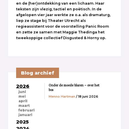
en de (her)ontdekking van een lichaam. Haar
teksten zijn vlezig, tactiel en poëtisch. In de
afgelopen vier jaar werkte ze o.a. als dramaturg,
liep ze stage bij Theater Utrecht als
regieassistent voor de voorstelling Panic Room
en zette ze samen met Maggie Thedinga het
tweekoppige collectief Disgusted & Horny op.
Blog archief
Onder de moede blaren – over het
2026
bos
juni
Menno Hartman
/ 18 juni 2026
mei
april
maart
februari
januari
2025
2024