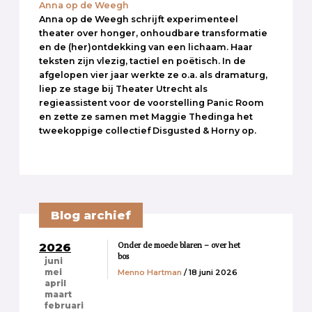
Anna op de Weegh
Anna op de Weegh schrijft experimenteel
theater over honger, onhoudbare transformatie
en de (her)ontdekking van een lichaam. Haar
teksten zijn vlezig, tactiel en poëtisch. In de
afgelopen vier jaar werkte ze o.a. als dramaturg,
liep ze stage bij Theater Utrecht als
regieassistent voor de voorstelling Panic Room
en zette ze samen met Maggie Thedinga het
tweekoppige collectief Disgusted & Horny op.
Blog archief
Onder de moede blaren – over het
2026
bos
juni
Menno Hartman
/ 18 juni 2026
mei
april
maart
februari