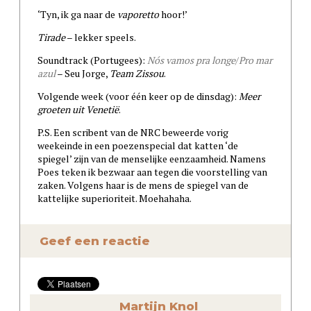
‘Tyn, ik ga naar de
vaporetto
hoor!’
Tirade
– lekker speels.
Soundtrack (Portugees):
Nós vamos pra longe
/
Pro mar
azul
– Seu Jorge,
Team Zissou
.
Volgende week (voor één keer op de dinsdag):
Meer
groeten uit Venetië
.
P.S. Een scribent van de NRC beweerde vorig
weekeinde in een poezenspecial dat katten ‘de
spiegel’ zijn van de menselijke eenzaamheid. Namens
Poes teken ik bezwaar aan tegen die voorstelling van
zaken. Volgens haar is de mens de spiegel van de
kattelijke superioriteit. Moehahaha.
Geef een reactie
Martijn Knol