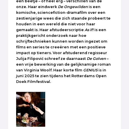
een beetje – of heel erg – verschillen van de
onze. Haar eindwerk
De Ongewilden
is een
komische, sciencefiction-dramafilm over een
zestienjarige wees die zich staande probeert te
houden in een wereld die niet voor haar
gemaakt is. Haar afstudeerscriptie
As if!
is een
praktijkgericht onderzoek naar hoe
schrijftechnieken kunnen worden ingezet om
films en series te creeëren met een positieve
impact op tieners. Voor afstuderend regisseur
Julija Filipović schreef ze daarnaast
De Golven
–
een vrije bewerking van de gelijknamige roman
van Virginia Woolf. Haar korte film
GENIUS
is in
juni 2025 te zien tijdens het Rotterdams Open
Doek Filmfestival.