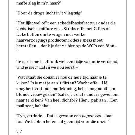
maffe slag in m’n haar?’
‘Door de droge lucht in ’t vliegtuig.’
‘Het lijkt wel of ’r een schedelbasisfractuur onder die
kubistische coiffure zit… Straks effe met Gilles of
Lieke bellen om te vragen met welke
haarverzorgingsproducten ik deze
mess
moet
herstellen… denk je dat ze hier op de WC’s een föhn –
’
‘Je narcisme heeft ook wel een tijdje vakantie verdiend,
vind je niet? Laten we nou eerst – ’
‘Wat staat die douanier nou de hele tijd naar je te
kijken? Is ie met je aan ’t flirten? Wacht effe… Hé,
spaghettivretende modekoning, heb je nog nooit een
blonde vrouw gezien? Zal ik je es iets anders geven om
naar te kijken? Van heel dichtbij? Hier… pak aan… Een
muilpeer, hahaha!’
‘Tyn, verdorie… Dat is gewoon een
paperazzo
… laat
los! We hebben helemaal geen tijd voor die onzin.’
‘…’