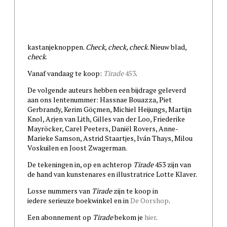
kastanjeknoppen.
Check, check, check
. Nieuw blad,
check
.
Vanaf vandaag te koop:
Tirade
453
.
De volgende auteurs hebben een bijdrage geleverd
aan ons lentenummer: Hassnae Bouazza, Piet
Gerbrandy, Kerim Göçmen, Michiel Heijungs, Martijn
Knol, Arjen van Lith, Gilles van der Loo, Friederike
Mayröcker, Carel Peeters, Daniël Rovers, Anne-
Marieke Samson, Astrid Staartjes, Iván Thays, Milou
Voskuilen en Joost Zwagerman.
De tekeningen in, op en achterop
Tirade
453 zijn van
de hand van kunstenares en illustratrice Lotte Klaver.
Losse nummers van
Tirade
zijn te koop in
iedere serieuze boekwinkel en in
De Oorshop
.
Een abonnement op
Tirade
bekom je
hier
.