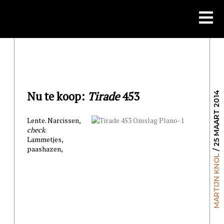
Skip
to
content
Nu te koop:
Tirade
453
/ 25 MAART 2014
Lente. Narcissen,
check
.
Lammetjes,
paashazen,
MARTIJN KNOL