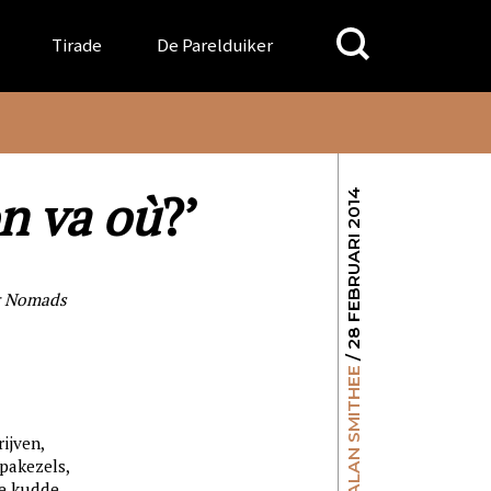
Search
Tirade
De Parelduiker
for:
on va où
?’
/ 28 FEBRUARI 2014
r Nomads
ALAN SMITHEE
ijven,
pakezels,
e kudde