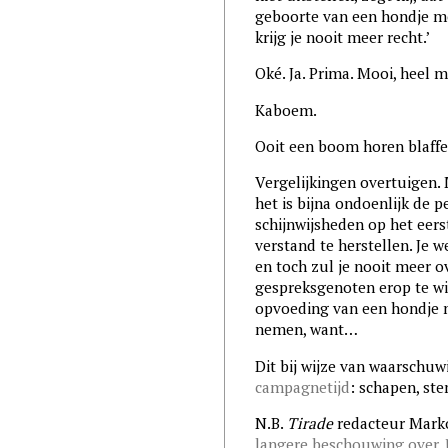
geboorte van een hondje 
krijg je nooit meer recht.’
Oké. Ja. Prima. Mooi, heel 
Kaboem.
Ooit een boom horen blaff
Vergelijkingen overtuigen. 
het is bijna ondoenlijk de p
schijnwijsheden op het eer
verstand te herstellen. Je w
en toch zul je nooit meer 
gespreksgenoten erop te wi
opvoeding van een hondje m
nemen, want…
Dit bij wijze van waarschuw
campagnetijd
: schapen, ste
N.B.
Tirade
redacteur Marko
langere beschouwing over