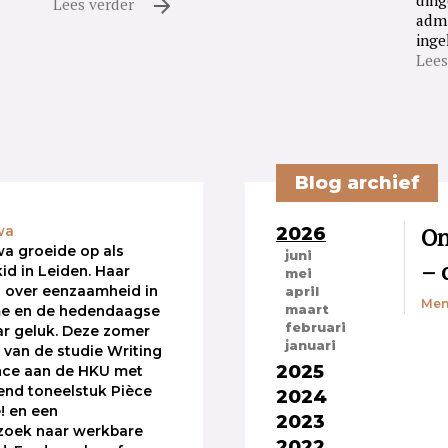
ding
Lees verder
admi
inge
Lees
Blog archief
2026
On
wa
a groeide op als
juni
– 
kid in Leiden. Haar
mei
 over eenzaamheid in
april
Men
maart
sme en de hedendaagse
februari
r geluk. Deze zomer
januari
f van de studie Writing
2025
nce aan de HKU met
end toneelstuk Pièce
2024
! en een
2023
rzoek naar werkbare
2022