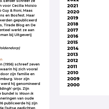
. Eerder schreef ze
2021
n voor Cecilia Moisio
 Guy & Roni, Maas
2020
ns en Bosfest. Haar
2019
 werden gepubliceerd
2018
ds, Tirade Blog en De
2017
nteel werkt ze aan
man bij Uitgeverij
2016
2015
2014
 Woldendorp)
2013
en
2012
n (1956) schreef zeven
2011
waarin hij zich vooral
2010
 door zijn familie en
2009
Limburg. Voor zijn
 werd hij genomineerd
2000
dingh’-prijs. Zijn
 bundel is
Woon ik
inneringen van oude
6 publiceerde hij zijn
 de Duitse gedichten