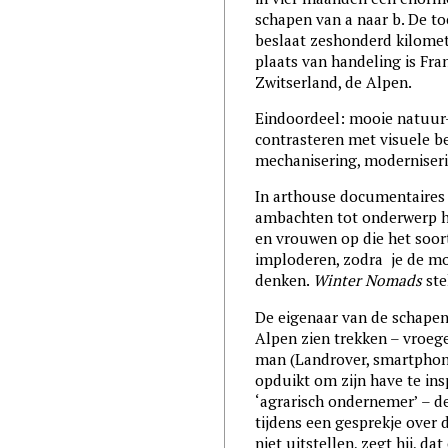
schapen van a naar b. De to
beslaat zeshonderd kilomet
plaats van handeling is Fra
Zwitserland, de Alpen.
Eindoordeel: mooie natuur
contrasteren met visuele be
mechanisering, moderniserin
In arthouse documentaires 
ambachten tot onderwerp 
en vrouwen op die het soort
imploderen, zodra je de mo
denken.
Winter Nomads
ste
De eigenaar van de schapen
Alpen zien trekken – vroege
man (Landrover, smartphone
opduikt om zijn have te ins
‘agrarisch ondernemer’ – d
tijdens een gesprekje over
niet uitstellen, zegt hij, 