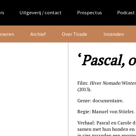
rs
Uitgeverij / contact
Prospectus
Podcast
nneren
Archief
Over Tirade
Inzenden
‘
Pascal, 
Film:
Hiver Nomade
/
Winte
(2013).
Genre: documentaire.
Regie: Manuel von Stürler.
Verhaal: Pascal en Carole dr
samen met hun honden en 
in vier maanden een enorm