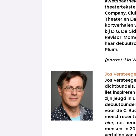
kwetsbaarheid
theatertekste
Company, Club
Theater en Da
kortverhalen
bij DIG, De Gi
Revisor. Mome
haar debuutro
Pluim.
(portret: Lin
Jos Versteeg
Jos Versteege
dichtbundels, 
liet inspireren
zijn jeugd in 
debuutbundel
voor de C. Bud
meest recente
hier
, met her
mensen. In 201
vertaling van