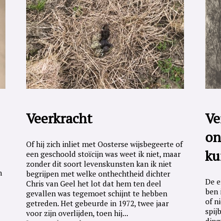
Veerkracht
Ve
on
Of hij zich inliet met Oosterse wijsbegeerte of
ku
een geschoold stoïcijn was weet ik niet, maar
zonder dit soort levenskunsten kan ik niet
n
begrijpen met welke onthechtheid dichter
De e
Chris van Geel het lot dat hem ten deel
ben 
gevallen was tegemoet schijnt te hebben
of n
getreden. Het gebeurde in 1972, twee jaar
spij
voor zijn overlijden, toen hij...