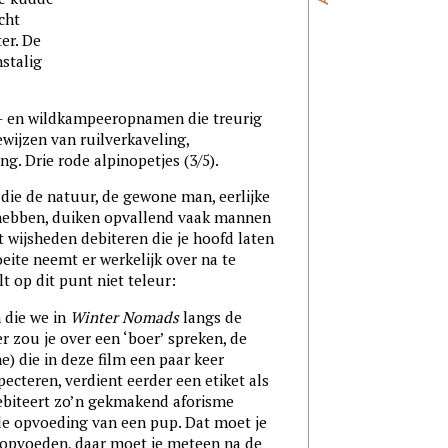
cht
er. De
nstalig
- en wildkampeeropnamen die treurig
wijzen van ruilverkaveling,
g. Drie rode alpinopetjes (3/5).
die de natuur, de gewone man, eerlijke
hebben, duiken opvallend vaak mannen
 wijsheden debiteren die je hoofd laten
eite neemt er werkelijk over na te
lt op dit punt niet teleur:
 die we in
Winter Nomads
langs de
r zou je over een ‘boer’ spreken, de
) die in deze film een paar keer
pecteren, verdient eerder een etiket als
ebiteert zo’n gekmakend aforisme
 de opvoeding van een pup. Dat moet je
dat opvoeden, daar moet je meteen na de