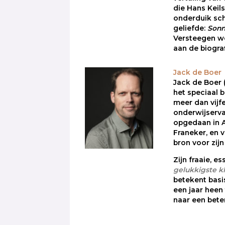
die Hans Keils
onderduik sch
geliefde:
Sonn
Versteegen we
aan de biogra
Jack de Boer
Jack de Boer (
het speciaal b
meer dan vijf
onderwijservar
opgedaan in 
Franeker, en 
bron voor zijn
Zijn fraaie, e
gelukkigste k
betekent bas
een jaar heen
naar een bete