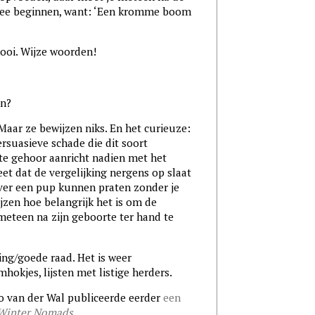
mee beginnen, want: ‘Een kromme boom
mooi. Wijze woorden!
en?
Maar ze bewijzen niks. En het curieuze:
ersuasieve schade die dit soort
ste gehoor aanricht nadien met het
eet dat de vergelijking nergens op slaat
over een pup kunnen praten zonder je
jzen hoe belangrijk het is om de
eteen na zijn geboorte ter hand te
ing/goede raad. Het is weer
mhokjes, lijsten met listige herders.
 van der Wal publiceerde eerder
een
Winter Nomads
.