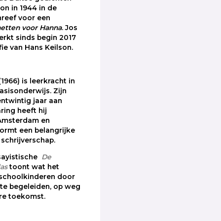
on in 1944 in de
reef voor een
etten voor Hanna
. Jos
rkt sinds begin 2017
fie van Hans Keilson.
1966) is leerkracht in
asisonderwijs. Zijn
entwintig jaar aan
ing heeft hij
Amsterdam en
vormt een belangrijke
 schrijverschap.
ssayistische
De
las
toont wat het
ischoolkinderen door
 te begeleiden, op weg
re toekomst.