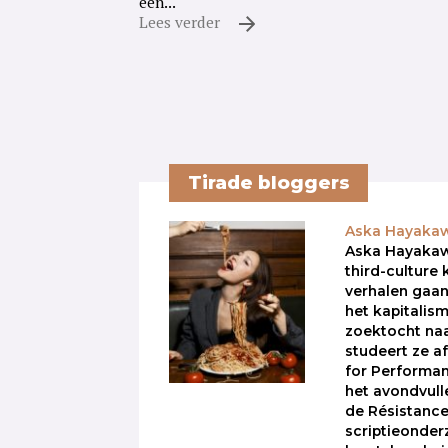
een...
Lees verder
Tirade bloggers
Aska Hayaka
Aska Hayakaw
third-culture 
verhalen gaan
het kapitali
zoektocht naa
studeert ze a
for Performa
het avondvull
de Résistance
scriptieonde