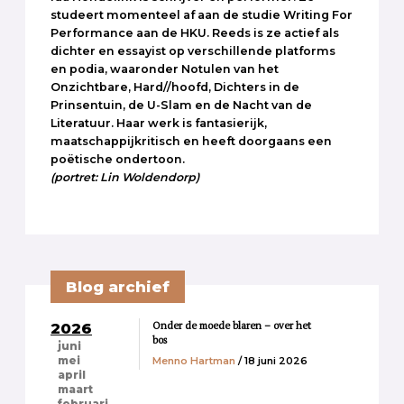
studeert momenteel af aan de studie Writing For
Performance aan de HKU. Reeds is ze actief als
dichter en essayist op verschillende platforms
en podia, waaronder Notulen van het
Onzichtbare, Hard//hoofd, Dichters in de
Prinsentuin, de U-Slam en de Nacht van de
Literatuur. Haar werk is fantasierijk,
maatschappijkritisch en heeft doorgaans een
poëtische ondertoon.
(portret: Lin Woldendorp)
Blog archief
Onder de moede blaren – over het
2026
bos
juni
Menno Hartman
/ 18 juni 2026
mei
april
maart