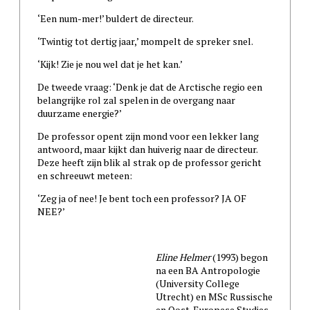
‘Een num-mer!’ buldert de directeur.
‘Twintig tot dertig jaar,’ mompelt de spreker snel.
‘Kijk! Zie je nou wel dat je het kan.’
De tweede vraag: ‘Denk je dat de Arctische regio een
belangrijke rol zal spelen in de overgang naar
duurzame energie?’
De professor opent zijn mond voor een lekker lang
antwoord, maar kijkt dan huiverig naar de directeur.
Deze heeft zijn blik al strak op de professor gericht
en schreeuwt meteen:
‘Zeg ja of nee! Je bent toch een professor? JA OF
NEE?’
Eline Helmer
(1993) begon
na een BA Antropologie
(University College
Utrecht) en MSc Russische
en Oost-Europese Studies