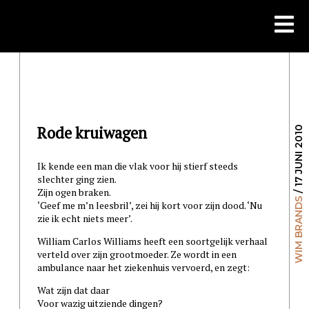
Skip
to
content
Rode kruiwagen
/ 17 JUNI 2010
Ik kende een man die vlak voor hij stierf steeds
slechter ging zien.
Zijn ogen braken.
WIM BRANDS
‘Geef me m’n leesbril’, zei hij kort voor zijn dood. ‘Nu
zie ik echt niets meer’.
William Carlos Williams heeft een soortgelijk verhaal
verteld over zijn grootmoeder. Ze wordt in een
ambulance naar het ziekenhuis vervoerd, en zegt:
Wat zijn dat daar
Voor wazig uitziende dingen?