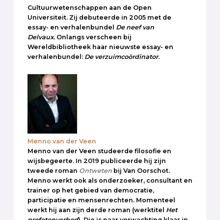
Cultuurwetenschappen aan de Open
Universiteit. Zij debuteerde in 2005 met de
essay- en verhalenbundel
De neef van
Delvaux.
Onlangs verscheen bij
Wereldbibliotheek haar nieuwste essay- en
verhalenbundel:
De verzuimcoördinator
.
Menno van der Veen
Menno van der Veen studeerde filosofie en
wijsbegeerte. In 2019 publiceerde hij zijn
tweede roman
Ontweten
bij Van Oorschot.
Menno werkt ook als onderzoeker, consultant en
trainer op het gebied van democratie,
participatie en mensenrechten. Momenteel
werkt hij aan zijn derde roman (werktitel
Het
profetenverbod
). Die is naar verwachting klaar in