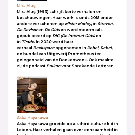
Mira Aluç
Mira Aluç (1993) schrijft korte verhalen en
beschouwingen. Haar werk is sinds 2015 onder
andere verschenen op
Mister Motley
, in
Streven
,
De Revisor
en
De Gids
en werd meermaals
gepubliceerd op
DIG
(De Internet Gids)
en
in
Tirade
. In 2020 werd haar
verhaal
Backspace
opgenomen in
Rebel, Rebel
,
de bundel van Uitgeverij Prometheus ter
gelegenheid van de Boekenweek. Ook maakte
zij de podcast
Balkon
voor Sprekende Letteren.
Aska Hayakawa
Aska Hayakawa groeide op als third-culture kid in
Leiden. Haar verhalen gaan over eenzaamheid in