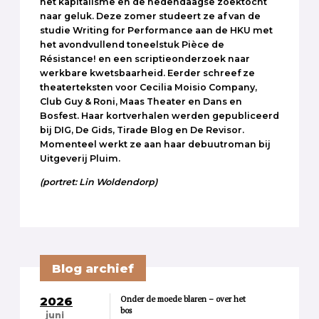
het kapitalisme en de hedendaagse zoektocht
naar geluk. Deze zomer studeert ze af van de
studie Writing for Performance aan de HKU met
het avondvullend toneelstuk Pièce de
Résistance! en een scriptieonderzoek naar
werkbare kwetsbaarheid. Eerder schreef ze
theaterteksten voor Cecilia Moisio Company,
Club Guy & Roni, Maas Theater en Dans en
Bosfest. Haar kortverhalen werden gepubliceerd
bij DIG, De Gids, Tirade Blog en De Revisor.
Momenteel werkt ze aan haar debuutroman bij
Uitgeverij Pluim.
(portret: Lin Woldendorp)
Blog archief
Onder de moede blaren – over het
2026
bos
juni