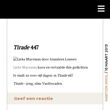
Skip
to
content
Tirade
447
/ 15 MAART 2013
Lieke Marsman
koos en vertaalde drie gedichten.
Je vindt ze over vijf dagen: in
Tirade
447.
MARTIJN KNOL
Tirade
– jong, slim. Vastberaden.
Geef een reactie