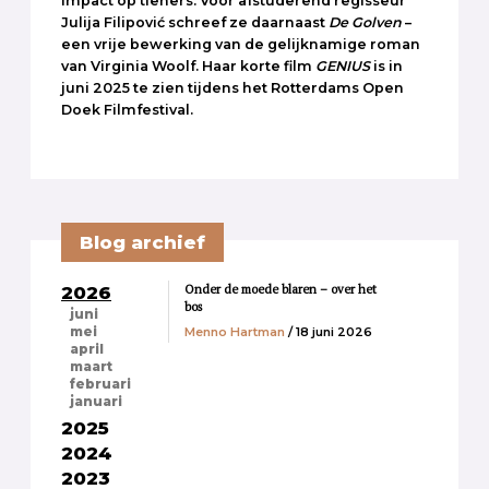
impact op tieners. Voor afstuderend regisseur
Julija Filipović schreef ze daarnaast
De Golven
–
een vrije bewerking van de gelijknamige roman
van Virginia Woolf. Haar korte film
GENIUS
is in
juni 2025 te zien tijdens het Rotterdams Open
Doek Filmfestival.
Blog archief
Onder de moede blaren – over het
2026
bos
juni
Menno Hartman
/ 18 juni 2026
mei
april
maart
februari
januari
2025
2024
2023