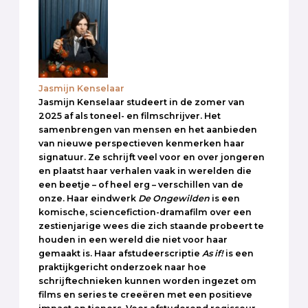
Jasmijn Kenselaar
Jasmijn Kenselaar studeert in de zomer van
2025 af als toneel- en filmschrijver. Het
samenbrengen van mensen en het aanbieden
van nieuwe perspectieven kenmerken haar
signatuur. Ze schrijft veel voor en over jongeren
en plaatst haar verhalen vaak in werelden die
een beetje – of heel erg – verschillen van de
onze. Haar eindwerk
De Ongewilden
is een
komische, sciencefiction-dramafilm over een
zestienjarige wees die zich staande probeert te
houden in een wereld die niet voor haar
gemaakt is. Haar afstudeerscriptie
As if!
is een
praktijkgericht onderzoek naar hoe
schrijftechnieken kunnen worden ingezet om
films en series te creeëren met een positieve