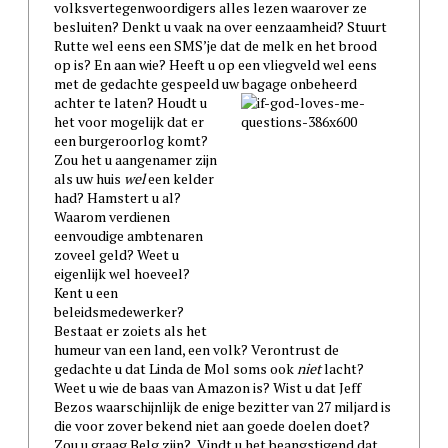
volksvertegenwoordigers alles lezen waarover ze
besluiten? Denkt u vaak na over eenzaamheid? Stuurt
Rutte wel eens een SMS’je dat de melk en het brood
op is? En aan wie? Heeft u op een vliegveld wel eens
met de gedachte gespeeld uw bagage onbeheerd
achter te
laten? Houdt u
het voor mogelijk dat er
een burgeroorlog komt?
Zou het u aangenamer zijn
als uw huis
wel
een kelder
had? Hamstert u al?
Waarom verdienen
eenvoudige ambtenaren
zoveel geld? Weet u
eigenlijk wel hoeveel?
Kent u een
beleidsmedewerker?
Bestaat er zoiets als het
humeur van een land, een volk? Verontrust de
gedachte u dat Linda de Mol soms ook
niet
lacht?
Weet u wie de baas van Amazon is? Wist u dat Jeff
Bezos waarschijnlijk de enige bezitter van 27 miljard is
die voor zover bekend niet aan goede doelen doet?
Zou u graag Belg zijn? Vindt u het beangstigend dat