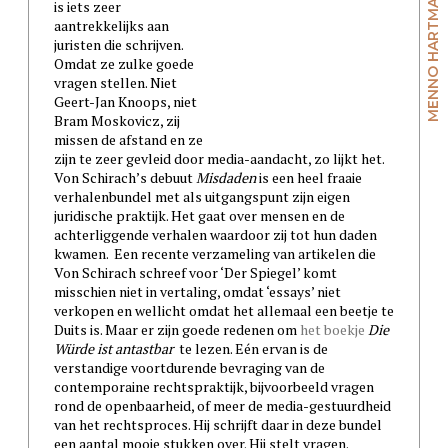
MENNO HARTMAN
is iets zeer
aantrekkelijks aan
juristen die schrijven.
Omdat ze zulke goede
vragen stellen. Niet
Geert-Jan Knoops, niet
Bram Moskovicz, zij
missen de afstand en ze
zijn te zeer gevleid door media-aandacht, zo lijkt het.
Von Schirach’s debuut
Misdaden
is een heel fraaie
verhalenbundel met als uitgangspunt zijn eigen
juridische praktijk. Het gaat over mensen en de
achterliggende verhalen waardoor zij tot hun daden
kwamen. Een recente verzameling van artikelen die
Von Schirach schreef voor ‘Der Spiegel’ komt
misschien niet in vertaling, omdat ‘essays’ niet
verkopen en wellicht omdat het allemaal een beetje te
Duits is. Maar er zijn goede redenen om
het boekje
Die
Würde ist antastbar
te lezen. Eén ervan is de
verstandige voortdurende bevraging van de
contemporaine rechtspraktijk, bijvoorbeeld vragen
rond de openbaarheid, of meer de media-gestuurdheid
van het rechtsproces. Hij schrijft daar in deze bundel
een aantal mooie stukken over. Hij stelt vragen.