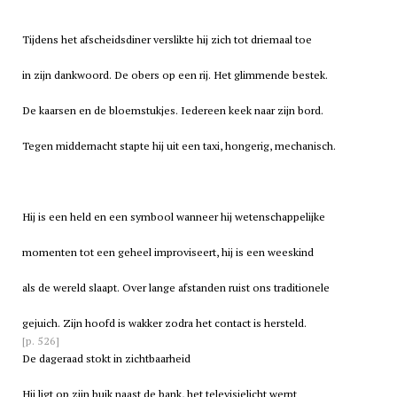
Tijdens het afscheidsdiner verslikte hij zich tot driemaal toe
in zijn dankwoord. De obers op een rij. Het glimmende bestek.
De kaarsen en de bloemstukjes. Iedereen keek naar zijn bord.
Tegen middernacht stapte hij uit een taxi, hongerig, mechanisch.
Hij is een held en een symbool wanneer hij wetenschappelijke
momenten tot een geheel improviseert, hij is een weeskind
als de wereld slaapt. Over lange afstanden ruist ons traditionele
gejuich. Zijn hoofd is wakker zodra het contact is hersteld.
[p. 526]
De dageraad stokt in zichtbaarheid
Hij ligt op zijn buik naast de bank, het televisielicht werpt