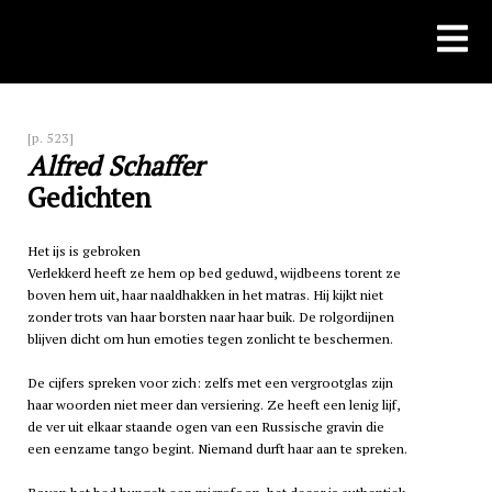
Skip
to
content
[p. 523]
Alfred Schaffer
Gedichten
Het ijs is gebroken
Verlekkerd heeft ze hem op bed geduwd, wijdbeens torent ze
boven hem uit, haar naaldhakken in het matras. Hij kijkt niet
zonder trots van haar borsten naar haar buik. De rolgordijnen
blijven dicht om hun emoties tegen zonlicht te beschermen.
De cijfers spreken voor zich: zelfs met een vergrootglas zijn
haar woorden niet meer dan versiering. Ze heeft een lenig lijf,
de ver uit elkaar staande ogen van een Russische gravin die
een eenzame tango begint. Niemand durft haar aan te spreken.