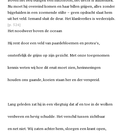
Boven het bed bungelt een microfoon, het decor is authentiek.
Nu moet hij overeind komen en haar billen grijpen, alles zonder
bijgeluiden in een zoemende stilte – geen opdracht slaat hem
uit het veld. Iemand sluit de deur. Het klankverlies is wederzijds.
[p. 524]
Het noodweer boven de oceaan
Hij rent door een veld van paardebloemen en protea’s,
onsterfelijk de grijns op zijn gezicht. Met onze toegenomen
kennis weten wij hoe dit eruit moet zien, herinneringen
houden ons gaande, koeien staan her en der verspreid.
Lang geleden zat hij in een vliegtuig dat af en toe in de wolken
verdween en hevig schudde. Het verschil tussen zichtbaar
en net niet. Wij zaten achter hem, sloegen een krant open,