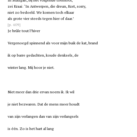
In Stuttgart, bij het volgende toernooi,
zei Kraai: ‘In
Antwerpen
, die dreun, Kort, sorry,
niet zo bedoeld. We komen toch elkaar
als grote vier steeds tegen hier of daar.’
[p. 409]
Je brûle tout l’hiver
Vergenoegd spinnend als voor mijn buik de kat, brand
ik op barre gedachten, koude denksels, de
winter lang. Mij hoor je niet.
Niet meer dan drie ervan noem ik. Ik wil
je niet bezwaren. Dat de mens meer houdt
van zijn verlangen dan van zijn verlangsels
is één. Zo is het hart al lang