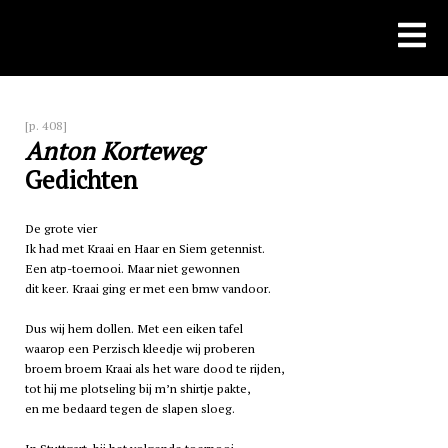
Skip
to
content
[p. 408]
Anton Korteweg
Gedichten
De grote vier
Ik had met Kraai en Haar en Siem getennist.
Een
atp
-toernooi. Maar niet gewonnen
dit keer. Kraai ging er met een
bmw
vandoor.
Dus wij hem dollen. Met een eiken tafel
waarop een Perzisch kleedje wij proberen
broem broem Kraai als het ware dood te rijden,
tot hij me plotseling bij m’n shirtje pakte,
en me bedaard tegen de slapen sloeg.