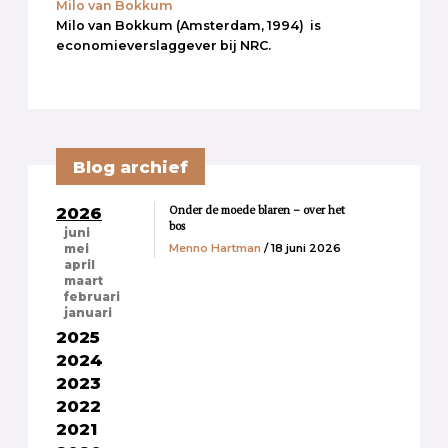
Milo van Bokkum
Milo van Bokkum (Amsterdam, 1994) is
economieverslaggever bij NRC.
Blog archief
Onder de moede blaren – over het
2026
bos
juni
Menno Hartman
/ 18 juni 2026
mei
april
maart
februari
januari
2025
2024
2023
2022
2021