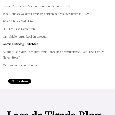
[Aline Thomassen Mieren rennen onder mijn huid]
Wim Hofman Wakker liggen en denken aan wakker liggen in 1959
Wim Hofman Gedichten
H.H. ter Balkt Gedichten
Pim Thielen Bruinkool en sneeuw
Anton Korteweg Gedichten
August Hans den Boef Met Frank Zappa in de strafkolonie Over ‘The Torture
Never Stops’
Medewerkers aan dit nummer