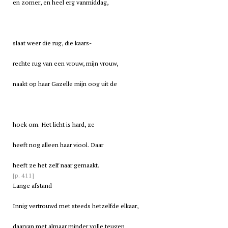
en zomer, en heel erg vanmiddag,
slaat weer die rug, die kaars-
rechte rug van een vrouw, mijn vrouw,
naakt op haar Gazelle mijn oog uit de
hoek om. Het licht is hard, ze
heeft nog alleen haar viool. Daar
heeft ze het zelf naar gemaakt.
[p. 411]
Lange afstand
Innig vertrouwd met steeds hetzelfde elkaar,
daarvan met almaar minder volle teugen