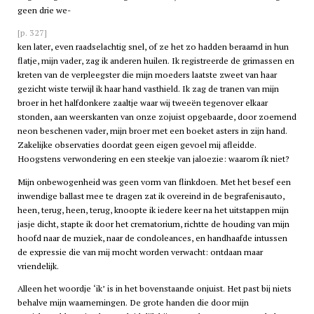
geen drie we-
[p. 327]
ken later, even raadselachtig snel, of ze het zo hadden beraamd in hun
flatje, mijn vader, zag ik anderen huilen. Ik registreerde de grimassen en
kreten van de verpleegster die mijn moeders laatste zweet van haar
gezicht wiste terwijl ik haar hand vasthield. Ik zag de tranen van mijn
broer in het halfdonkere zaaltje waar wij tweeën tegenover elkaar
stonden, aan weerskanten van onze zojuist opgebaarde, door zoemend
neon beschenen vader, mijn broer met een boeket asters in zijn hand.
Zakelijke observaties doordat geen eigen gevoel mij afleidde.
Hoogstens verwondering en een steekje van jaloezie: waarom ík niet?
Mijn onbewogenheid was geen vorm van flinkdoen. Met het besef een
inwendige ballast mee te dragen zat ik overeind in de begrafenisauto,
heen, terug, heen, terug, knoopte ik iedere keer na het uitstappen mijn
jasje dicht, stapte ik door het crematorium, richtte de houding van mijn
hoofd naar de muziek, naar de condoleances, en handhaafde intussen
de expressie die van mij mocht worden verwacht: ontdaan maar
vriendelijk.
Alleen het woordje ‘ik’ is in het bovenstaande onjuist. Het past bij niets
behalve mijn waarnemingen. De grote handen die door mijn