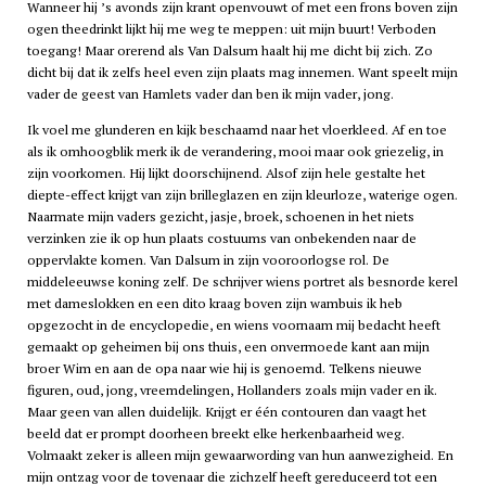
Wanneer hij ’s avonds zijn krant openvouwt of met een frons boven zijn
ogen theedrinkt lijkt hij me weg te meppen: uit mijn buurt! Verboden
toegang! Maar orerend als Van Dalsum haalt hij me dicht bij zich. Zo
dicht bij dat ik zelfs heel even zijn plaats mag innemen. Want speelt mijn
vader de geest van Hamlets vader dan ben ik mijn vader, jong.
Ik voel me glunderen en kijk beschaamd naar het vloerkleed. Af en toe
als ik omhoogblik merk ik de verandering, mooi maar ook griezelig, in
zijn voorkomen. Hij lijkt doorschijnend. Alsof zijn hele gestalte het
diepte-effect krijgt van zijn brilleglazen en zijn kleurloze, waterige ogen.
Naarmate mijn vaders gezicht, jasje, broek, schoenen in het niets
verzinken zie ik op hun plaats costuums van onbekenden naar de
oppervlakte komen. Van Dalsum in zijn vooroorlogse rol. De
middeleeuwse koning zelf. De schrijver wiens portret als besnorde kerel
met dameslokken en een dito kraag boven zijn wambuis ik heb
opgezocht in de encyclopedie, en wiens voornaam mij bedacht heeft
gemaakt op geheimen bij ons thuis, een onvermoede kant aan mijn
broer Wim en aan de opa naar wie hij is genoemd. Telkens nieuwe
figuren, oud, jong, vreemdelingen, Hollanders zoals mijn vader en ik.
Maar geen van allen duidelijk. Krijgt er één contouren dan vaagt het
beeld dat er prompt doorheen breekt elke herkenbaarheid weg.
Volmaakt zeker is alleen mijn gewaarwording van hun aanwezigheid. En
mijn ontzag voor de tovenaar die zichzelf heeft gereduceerd tot een