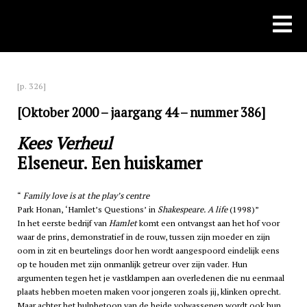
Skip
to
content
[p. 326]
[Oktober 2000 – jaargang 44 – nummer 386]
Kees Verheul
Elseneur. Een huiskamer
Family love is at the play’s centre
Park Honan, ‘Hamlet’s Questions’ in
Shakespeare. A life
(1998)
In het eerste bedrijf van
Hamlet
komt een ontvangst aan het hof voor
waar de prins, demonstratief in de rouw, tussen zijn moeder en zijn
oom in zit en beurtelings door hen wordt aangespoord eindelijk eens
op te houden met zijn onmanlijk getreur over zijn vader. Hun
argumenten tegen het je vastklampen aan overledenen die nu eenmaal
plaats hebben moeten maken voor jongeren zoals jij, klinken oprecht.
Maar achter het hulpbetoon van de beide volwassenen wordt ook hun