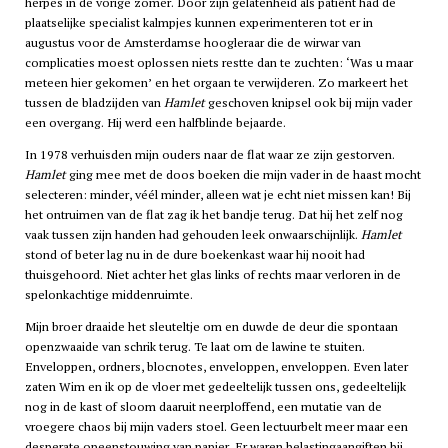
herpes in de vorige zomer. Door zijn gelatenheid als patiënt had de
plaatselijke specialist kalmpjes kunnen experimenteren tot er in
augustus voor de Amsterdamse hoogleraar die de wirwar van
complicaties moest oplossen niets restte dan te zuchten: ‘Was u maar
meteen hier gekomen’ en het orgaan te verwijderen. Zo markeert het
tussen de bladzijden van
Hamlet
geschoven knipsel ook bij mijn vader
een overgang. Hij werd een halfblinde bejaarde.
In 1978 verhuisden mijn ouders naar de flat waar ze zijn gestorven.
Hamlet
ging mee met de doos boeken die mijn vader in de haast mocht
selecteren: minder, véél minder, alleen wat je echt niet missen kan! Bij
het ontruimen van de flat zag ik het bandje terug. Dat hij het zelf nog
vaak tussen zijn handen had gehouden leek onwaarschijnlijk.
Hamlet
stond of beter lag nu in de dure boekenkast waar hij nooit had
thuisgehoord. Niet achter het glas links of rechts maar verloren in de
spelonkachtige middenruimte.
Mijn broer draaide het sleuteltje om en duwde de deur die spontaan
openzwaaide van schrik terug. Te laat om de lawine te stuiten.
Enveloppen, ordners, blocnotes, enveloppen, enveloppen. Even later
zaten Wim en ik op de vloer met gedeeltelijk tussen ons, gedeeltelijk
nog in de kast of sloom daaruit neerploffend, een mutatie van de
vroegere chaos bij mijn vaders stoel. Geen lectuurbelt meer maar een
desperate opeenstouwing van papier. Er waren belastingaangiften bij,