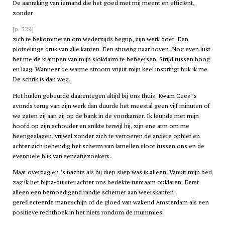
De aanraking van iemand die het goed met mij meent en efficiënt,
zonder
[p. 329]
zich te bekommeren om wederzijds begrip, zijn werk doet. Een
plotselinge druk van alle kanten. Een stuwing naar boven. Nog even lukt
het me de krampen van mijn slokdarm te beheersen. Strijd tussen hoog
en laag. Wanneer de warme stroom vrijuit mijn keel inspringt buk ik me.
De schrik is dan weg.
Het huilen gebeurde daarentegen altijd bij ons thuis. Kwam Cees ’s
avonds terug van zijn werk dan duurde het meestal geen vijf minuten of
we zaten zij aan zij op de bank in de voorkamer. Ik leunde met mijn
hoofd op zijn schouder en snikte terwijl hij, zijn ene arm om me
heengeslagen, vrijwel zonder zich te verroeren de andere ophief en
achter zich behendig het scherm van lamellen sloot tussen ons en de
eventuele blik van sensatiezoekers.
Maar overdag en ’s nachts als hij diep sliep was ik alleen. Vanuit mijn bed
zag ik het bijna-duister achter ons bedekte tuinraam opklaren. Eerst
alleen een bemoedigend randje schemer aan weerskanten:
gereflecteerde maneschijn of de gloed van wakend Amsterdam als een
positieve rechthoek in het niets rondom de mummies.