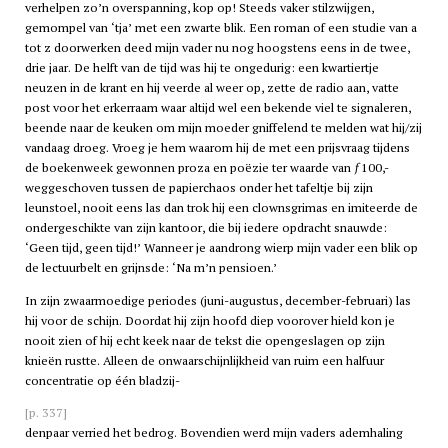
verhelpen zo’n overspanning, kop op! Steeds vaker stilzwijgen,
gemompel van ‘tja’ met een zwarte blik. Een roman of een studie van a
tot z doorwerken deed mijn vader nu nog hoogstens eens in de twee,
drie jaar. De helft van de tijd was hij te ongedurig: een kwartiertje
neuzen in de krant en hij veerde al weer op, zette de radio aan, vatte
post voor het erkerraam waar altijd wel een bekende viel te signaleren,
beende naar de keuken om mijn moeder gniffelend te melden wat hij/zij
vandaag droeg. Vroeg je hem waarom hij de met een prijsvraag tijdens
de boekenweek gewonnen proza en poëzie ter waarde van ƒ100,-
weggeschoven tussen de papierchaos onder het tafeltje bij zijn
leunstoel, nooit eens las dan trok hij een clownsgrimas en imiteerde de
ondergeschikte van zijn kantoor, die bij iedere opdracht snauwde:
‘Geen tijd, geen tijd!’ Wanneer je aandrong wierp mijn vader een blik op
de lectuurbelt en grijnsde: ‘Na m’n pensioen.’
In zijn zwaarmoedige periodes (juni-augustus, december-februari) las
hij voor de schijn. Doordat hij zijn hoofd diep voorover hield kon je
nooit zien of hij echt keek naar de tekst die opengeslagen op zijn
knieën rustte. Alleen de onwaarschijnlijkheid van ruim een halfuur
concentratie op één bladzij-
[p. 337]
denpaar verried het bedrog. Bovendien werd mijn vaders ademhaling