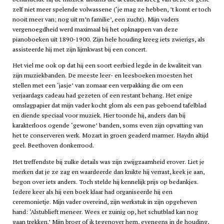
zelf niet meer spelende volwassene (‘je mag ze hebben, ’t komt er toch
nooit meer van; nog uit m’n familie’, een zucht). Mijn vaders
vergenoegdheid werd maximaal bij het opknappen van deze
pianoboeken uit 1890-1900. Zijn hele houding kreeg iets zwierigs, als
assisteerde hij met zijn lijmkwast bij een concert.
Het viel me ook op dat hij een soort eerbied legde in de kwaliteit van
zijn muziekbanden. De meeste leer- en leesboeken moesten het
stellen met een ‘jasje’ van zomaar een verpakking die om een
verjaardags cadeau had gezeten of een restant behang. Het enige
omslagpapier dat mijn vader kocht glom als een pas geboend tafelblad
en diende speciaal voor muziek. Hier toonde hij, anders dan bij
karakterloos ogende ‘gewone’ banden, soms even zijn opvatting van
het te conserveren werk. Mozart in groen geaderd marmer. Haydn altijd
geel. Beethoven donkerrood.
Het treffendste bij zulke details was zijn zwijgzaamheid erover. Liet je
merken dat je ze zag en waardeerde dan knikte hij verrast, keek je aan,
begon over iets anders. Toch stelde hij kennelijk prijs op bedankjes.
Iedere keer als hij een boek klaar had organiseerde hij een
ceremonietje. Mijn vader overeind, zijn werkstuk in zijn opgeheven
hand: ‘Alstublieft meneer. Wees er zuinig op, het schutblad kan nog
gaan trekken.’ Mijn broer of ik tegenover hem, eveneens in de houding,