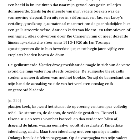
een beeld in bruine tinten dat naar mijn gevoel ons gezin stilletjes
domineerde. Zoals bij de meeste van mijn vaders boeken was de
vormgeving elegant. Een uitgave in zakformaat van Jac. van Looy’s
vertaling, goedkoop qua materiaal maar met om de paar bladzijden hier
een geïllustreerde scène, daar een kader van bloem- en takmotieven of
een vignet. Alles ontworpen door Rie Cramer in min of meer dezelfde
fijnzinnig-extatische sfeer anno 1910-1920 als Jan Toorops
apostelprenten die in hun bewerkte lijstjes tot begin jaren vijftig een
ereplaats hadden boven de divan.
De geïllustreerde
Hamlet
droeg merkbaar de magie in zich van de verre
avond die mijn vader nog steeds bezielde. De suggestie bleek zelfs
sterker wanneer ik alleen was met het boekje. Terwijl de binnenkant van
mijn hand de aanraking voelde van het versleten omslag en ik
ongestoord bladerde,
[p. 336]
plaatjes keek, las, werd het stuk in de opvoering van toen pas volledig
reëel. De stemmen, de decors, de verklede gestalten. ‘Toneel
i
.
Elseneur. Een terras voor het kasteel’ en dan verder tot ‘Allen af,
dragend de lijken, waarna een salvo wordt afgeschoten’. Kinderlijke
inbeelding, allicht. Maar toch inbeelding met een sprankje intuïtie.
Onlangs ben ik de feiten nagegaan. Op de voorpagina van mijn vaders