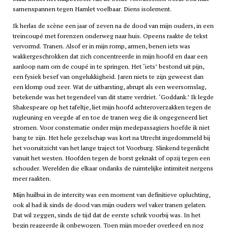
samenspannen tegen Hamlet voelbaar. Diens isolement.
Ik herlas de scène een jaar of zeven na de dood van mijn ouders, in een
treincoupé met forenzen onderweg naar huis. Opeens raakte de tekst
vervormd. Tranen. Alsof er in mijn romp, armen, benen iets was
wakkergeschrokken dat zich concentreerde in mijn hoofd en daar een
aanloop nam om de coupé in te springen. Het ‘iets’ bestond uit pijn,
een fysiek besef van ongelukkigheid. Jaren niets te zijn geweest dan
een klomp oud zeer. Wat de uitbarsting, abrupt als een weersomslag,
betekende was het tegendeel van dit starre verdriet. ‘Goddank.’ Ik legde
Shakespeare op het tafeltje, liet mijn hoofd achteroverzakken tegen de
rugleuning en veegde af en toe de tranen weg die ik ongegeneerd liet
stromen. Voor consternatie onder mijn medepassagiers hoefde ik niet
bang te zijn. Het hele gezelschap was kort na Utrecht ingedommeld bij
het vooruitzicht van het lange traject tot Voorburg. Slinkend tegenlicht
vanuit het westen. Hoofden tegen de borst geknakt of opzij tegen een
schouder. Werelden die elkaar ondanks de ruimtelijke intimiteit nergens
meer raakten.
Mijn huilbui in de intercity was een moment van definitieve opluchting,
ook al had ik sinds de dood van mijn ouders wel vaker tranen gelaten.
Dat wil zeggen, sinds de tijd dat de eerste schrik voorbij was. In het
begin reageerde ik onbewogen. Toen mijn moeder overleed en nog