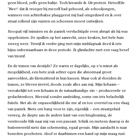
geen bloed, zelfs geen bultje. Toch kreunde ik. Uit protest. Hetzelfde
‘Nee!’ dat ik vroeger bij mezelf had gehoord, als schooljongen,
wanneer een achterbakse plaaggeest mij had omgeduwd en ik over
straat rollend zijn vuisten en schoenen moest ontwijken.
Hooguit vijf minuten en de paniek vervluchtigde even abrupt als hij was
opgekomen. De spullen op het aanrecht, onze keuken, het hele huis
zweeg weer. Terwijl ik verder ging met mijn middagtaak deed ik iets
bijna onbestaanbaars in deze periode. Ik glimlachte met een vaag besef
van triomf.
En de tranen van destijds? Ze waren er dagelijks, op z’n minst als
mogelijkheid, een hete jeuk achter ogen die abnormaal groot
aanvoelden, als klemzittend in hun kassen. Maar ook al vloeiden de
tranen, ze bleven irreëel, doods zoals alles aan mij. Mijn lichaam –
verzakelijkt tot een lichaam in de natuurkundige zin – produceerde ze
gedachtenloos. Meestal zonder aanleiding, soms om iets belachelijk
futiels. Net als de onpasselijkheid die me af en toe overviel na een vlaag
van paniek. Niets om bang voor te zijn, eigenlijk – een straatgeluid
verweg, de diepte aan de andere kant van een brugleuning, de
verstrooide blik naar mij van een passant. Schrik en meteen daarop is de
buitenwereld niets dan schemering, egaal gesuis. Mijn aandacht is naar
beneden geschoten. Alsof er daarbinnen een hand op mijn maag rust.