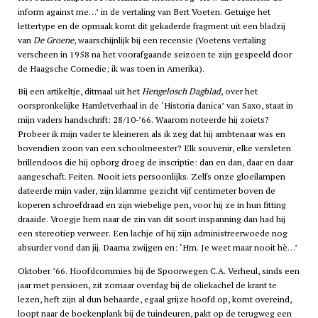
inform against me…’ in de vertaling van Bert Voeten. Getuige het
lettertype en de opmaak komt dit gekaderde fragment uit een bladzij
van
De Groene
, waarschijnlijk bij een recensie (Voetens vertaling
verscheen in 1958 na het voorafgaande seizoen te zijn gespeeld door
de Haagsche Comedie; ik was toen in Amerika).
Bij een artikeltje, ditmaal uit het
Hengelosch Dagblad
, over het
oorspronkelijke Hamletverhaal in de ‘Historia danica’ van Saxo, staat in
mijn vaders handschrift: 28/10-’66. Waarom noteerde hij zoiets?
Probeer ik mijn vader te kleineren als ik zeg dat hij ambtenaar was en
bovendien zoon van een schoolmeester? Elk souvenir, elke versleten
brillendoos die hij opborg droeg de inscriptie: dan en dan, daar en daar
aangeschaft. Feiten. Nooit iets persoonlijks. Zelfs onze gloeilampen
dateerde mijn vader, zijn klamme gezicht vijf centimeter boven de
koperen schroefdraad en zijn wiebelige pen, voor hij ze in hun fitting
draaide. Vroegje hem naar de zin van dit soort inspanning dan had hij
een stereotiep verweer. Een lachje of hij zijn administreerwoede nog
absurder vond dan jij. Daarna zwijgen en: ‘Hm. Je weet maar nooit hè…’
Oktober ’66. Hoofdcommies bij de Spoorwegen C.A. Verheul, sinds een
jaar met pensioen, zit zomaar overdag bij de oliekachel de krant te
lezen, heft zijn al dun behaarde, egaal grijze hoofd op, komt overeind,
loopt naar de boekenplank bij de tuindeuren, pakt op de terugweg een