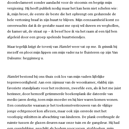
doordeclameert zonder aandacht voor de stoornis en begrijp mijn
vergissing. Hij heeft publiek nodig maar het kan hem niet schelen wie:
ik, mijn broer, de eerste de beste die het opbrengt om gedurende de
hele vertoning braaf in zijn buurt te blijven. Mijn eenzaamheid komt zo
onverwachts dat ik de gestalte naast me opzij wil duwen en weghollen,
de kamer uit, de straat op – ik besef hoe ik via het raam al een tijd ben
afgeleid door een groep spelende buurtvriendjes.
Maar tegelijk krijgt de toverij van
Hamlet
weer vat op me. Ik grinnik bij
mezelf en plooi mijn lippen om mijn vader na te fluisteren op zijn Van
Dalsums: hegginneg u.
Hamlet
bestond bij ons thuis ook los van mijn vaders lijfelijke
tegenwoordigheid. Aan een zijmuur van de woonkamer, vlakbij zijn
favoriete standplaats voor het reciteren, zweefde een, als ik het me juist
herinner, door hemzelf getimmerde boekenplank die dateerde van
medio jaren dertig, toen mijn moeder en hij hier waren komen wonen.
Een constructie waaraan je het toekomstvertrouwen van de vlijtige
jonge echtgenoot kon aflezen, maar ook zijn onvrede met het
voorlopig stilzitten in afwachting van kinderen. De plank overbrugde de
ruimte tussen de glazen deuren naar onze tuin en de gangdeur. Hij had
een overdekking, geschikt als bodem voor vazen, stofdoeken, mijn