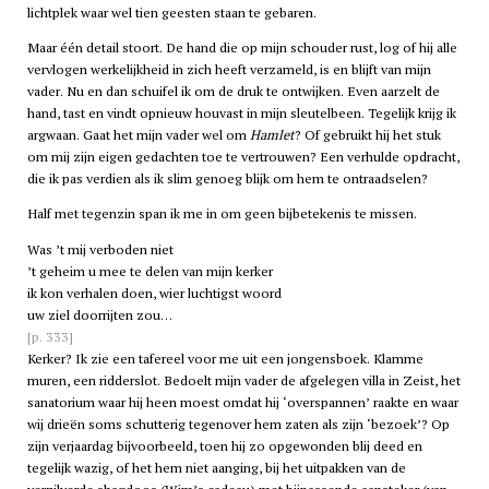
lichtplek waar wel tien geesten staan te gebaren.
Maar één detail stoort. De hand die op mijn schouder rust, log of hij alle
vervlogen werkelijkheid in zich heeft verzameld, is en blijft van mijn
vader. Nu en dan schuifel ik om de druk te ontwijken. Even aarzelt de
hand, tast en vindt opnieuw houvast in mijn sleutelbeen. Tegelijk krijg ik
argwaan. Gaat het mijn vader wel om
Hamlet
? Of gebruikt hij het stuk
om mij zijn eigen gedachten toe te vertrouwen? Een verhulde opdracht,
die ik pas verdien als ik slim genoeg blijk om hem te ontraadselen?
Half met tegenzin span ik me in om geen bijbetekenis te missen.
Was ’t mij verboden niet
’t geheim u mee te delen van mijn kerker
ik kon verhalen doen, wier luchtigst woord
uw ziel doorrijten zou…
[p. 333]
Kerker? Ik zie een tafereel voor me uit een jongensboek. Klamme
muren, een ridderslot. Bedoelt mijn vader de afgelegen villa in Zeist, het
sanatorium waar hij heen moest omdat hij ‘overspannen’ raakte en waar
wij drieën soms schutterig tegenover hem zaten als zijn ‘bezoek’? Op
zijn verjaardag bijvoorbeeld, toen hij zo opgewonden blij deed en
tegelijk wazig, of het hem niet aanging, bij het uitpakken van de