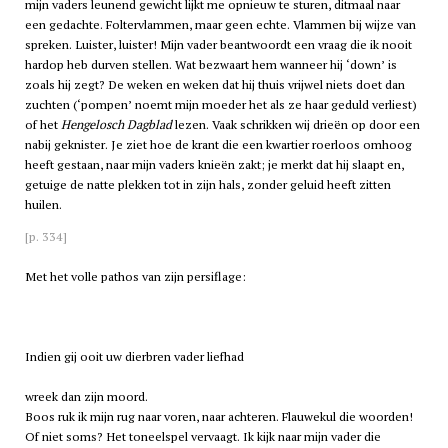
mijn vaders leunend gewicht lijkt me opnieuw te sturen, ditmaal naar
een gedachte. Foltervlammen, maar geen echte. Vlammen bij wijze van
spreken. Luister, luister! Mijn vader beantwoordt een vraag die ik nooit
hardop heb durven stellen. Wat bezwaart hem wanneer hij ‘down’ is
zoals hij zegt? De weken en weken dat hij thuis vrijwel niets doet dan
zuchten (‘pompen’ noemt mijn moeder het als ze haar geduld verliest)
of het
Hengelosch Dagblad
lezen. Vaak schrikken wij drieën op door een
nabij geknister. Je ziet hoe de krant die een kwartier roerloos omhoog
heeft gestaan, naar mijn vaders knieën zakt; je merkt dat hij slaapt en,
getuige de natte plekken tot in zijn hals, zonder geluid heeft zitten
huilen.
[p. 334]
Met het volle pathos van zijn persiflage:
Indien gij ooit uw dierbren vader liefhad
wreek dan zijn moord.
Boos ruk ik mijn rug naar voren, naar achteren. Flauwekul die woorden!
Of niet soms? Het toneelspel vervaagt. Ik kijk naar mijn vader die