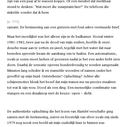
zijn van een paar af te wassen kopjes. Of een meubel dat merkbaar
stond te denken: ‘Wat moet die zuurpruim hier?’ De telefoon die
rinkelde zonder dat ik hem
[p. 330]
opnam. De herinnering aan een gisteren met fout adres verstuurde brief.
Maar het moeilijkst was het alleen zijn in de badkamer. Vooral winter
1981-1982, twee jaar na de dood van mijn ouders, hoefde ik onze
douche maar aan te zetten en jawel, tegelijk met het water dat naar
beneden sproeide kwam de aandrang om te huilen. Een automatisme,
zoals je soms moet lachen of geeuwen nadat je het een ander hebt zien
doen. Daarbij de sensatie opeens honderdvoudig te worden aangeraakt.
Minuten lang schokte ik en stamelde woorden of namen onder het
geroffel op mijn huid. Ontsteltenis? Opluchting? Achter alle
schijnemoties blonk het besef dat mijn tranen me nu precies maakten
tot wat ik zijn wou. Dood als een ding. Een menselijke combinatie van
stangen en een draaiknop met de keuze: open – dicht.
De authentieke opluchting die het lezen van
Hamlet
verschafte ging
samen met de herinnering, zuiver en feestelijk van sfeer zoals mij sinds
1979 nog nooit een beeld uit mijn ouderlijk huis te binnen was