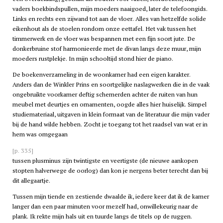
vaders boekbindspullen, mijn moeders naaigoed, later de telefoongids.
Links en rechts een zijwand tot aan de vloer. Alles van hetzelfde solide
eikenhout als de stoelen rondom onze eettafel. Het vak tussen het
timmerwerk en de vloer was bespannen met een fijn soort jute. De
donkerbruine stof harmonieerde met de divan langs deze muur, mijn
moeders rustplekje. In mijn schooltijd stond hier de piano.
De boekenverzameling in de woonkamer had een eigen karakter.
Anders dan de Winkler Prins en soortgelijke naslagwerken die in de vaak
ongebruikte voorkamer deftig schemerden achter de ruiten van hun
meubel met deurtjes en ornamenten, oogde alles hier huiselijk. Simpel
studiemateriaal, uitgaven in klein formaat van de literatuur die mijn vader
bij de hand wilde hebben. Zocht je toegang tot het raadsel van wat er in
hem was omgegaan
[p. 335]
tussen plusminus zijn twintigste en veertigste (de nieuwe aankopen
stopten halverwege de oorlog) dan kon je nergens beter terecht dan bij
dit allegaartje.
Tussen mijn tiende en zestiende dwaalde ik, iedere keer dat ik de kamer
langer dan een paar minuten voor mezelf had, onwillekeurig naar de
plank. Ik rekte mijn hals uit en tuurde langs de titels op de ruggen.