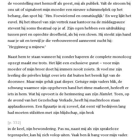
de voorstelling met hemzelf als geest, mij als publiek. Valt de stroom bij
ons uit of signaleert mijn moeder een nieuwe schimmelplek op het
behang, dan spot hij: ‘Hm. Foewieíemd en onnatúuglijk.’ En weg lijkt het
euvel. Bij het ritueel van zijn vertrek naar kantoor na de middagpauze
stevent hij soms theatraal op je af. Zijn ogen hebben een uitdrukking
tussen pret en oprechte droefheid, als bij een clown. Hij steekt zijn hand
naar je uit en terwijl je die verbouwereerd aanneemt zucht hij:
‘Hegginneg u mijnew.’
Naast hem te staan wanneer hij zonder haperen de complete monoloog
opzegt maakt me trots. Het lijkt een exclusieve gunst – voor mijn
moeder of mijn broer doet hij immers nooit zoiets. Ik voel me zijn
leerling die privéles krijgt over iets dat buiten het bereik ligt van de
doorsnee. Maar mijn geluk gaat dieper. Getuige mijn vaders blik, de
schwung waarmee zijn opgeheven hand het ritme markeert, herleeft er
iets in hem. Wat hij opvoert is de herinnering aan zíjn
Hamlet
. Toen, op
de avond van het Gezelschap Verkade, heeft hij machteloos staan
applaudisseren. Een figuurtje in rij zoveel, dat eerst vijf bedrijven lang
had moeten stilzitten met zijn blijdschap, zijn brok
[p. 332]
in de keel, zijn bewondering. Pas nu, naast mij als zijn sprakeloze
tegenspeler, kan hij zich volop uiten. Vaak ben ik bang voor mijn vader.