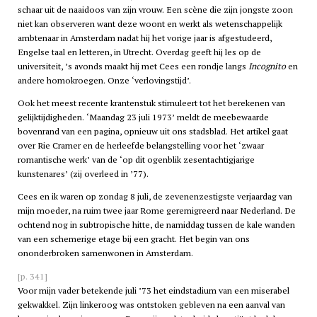
schaar uit de naaidoos van zijn vrouw. Een scène die zijn jongste zoon
niet kan observeren want deze woont en werkt als wetenschappelijk
ambtenaar in Amsterdam nadat hij het vorige jaar is afgestudeerd,
Engelse taal en letteren, in Utrecht. Overdag geeft hij les op de
universiteit, ’s avonds maakt hij met Cees een rondje langs
Incognito
en
andere homokroegen. Onze ‘verlovingstijd’.
Ook het meest recente krantenstuk stimuleert tot het berekenen van
gelijktijdigheden. ‘Maandag 23 juli 1973’ meldt de meebewaarde
bovenrand van een pagina, opnieuw uit ons stadsblad. Het artikel gaat
over Rie Cramer en de herleefde belangstelling voor het ‘zwaar
romantische werk’ van de ‘op dit ogenblik zesentachtigjarige
kunstenares’ (zij overleed in ’77).
Cees en ik waren op zondag 8 juli, de zevenenzestigste verjaardag van
mijn moeder, na ruim twee jaar Rome geremigreerd naar Nederland. De
ochtend nog in subtropische hitte, de namiddag tussen de kale wanden
van een schemerige etage bij een gracht. Het begin van ons
ononderbroken samenwonen in
Amsterdam
.
[p. 341]
Voor mijn vader betekende juli ’73 het eindstadium van een miserabel
gekwakkel. Zijn linkeroog was ontstoken gebleven na een aanval van