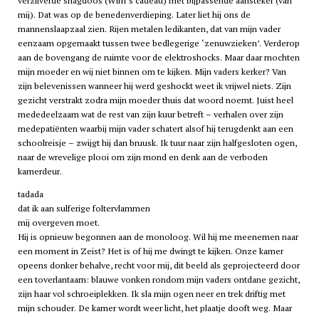
verzilverde shagdoos (Wim’s cadeau) met bijpassende aansteker (van
mij). Dat was op de benedenverdieping. Later liet hij ons de
mannenslaapzaal zien. Rijen metalen ledikanten, dat van mijn vader
eenzaam opgemaakt tussen twee bedlegerige ‘zenuwzieken’. Verderop
aan de bovengang de ruimte voor de elektroshocks. Maar daar mochten
mijn moeder en wij niet binnen om te kijken. Mijn vaders kerker? Van
zijn belevenissen wanneer hij werd geshockt weet ik vrijwel niets. Zijn
gezicht verstrakt zodra mijn moeder thuis dat woord noemt. Juist heel
mededeelzaam wat de rest van zijn kuur betreft – verhalen over zijn
medepatiënten waarbij mijn vader schatert alsof hij terugdenkt aan een
schoolreisje – zwijgt hij dan bruusk. Ik tuur naar zijn halfgesloten ogen,
naar de wrevelige plooi om zijn mond en denk aan de verboden
kamerdeur.
tadada
dat ik aan sulferige foltervlammen
mij overgeven moet.
Hij is opnieuw begonnen aan de monoloog. Wil hij me meenemen naar
een moment in
Zeist
? Het is of hij me dwingt te kijken. Onze kamer
opeens donker behalve, recht voor mij, dit beeld als geprojecteerd door
een toverlantaarn: blauwe vonken rondom mijn vaders ontdane gezicht,
zijn haar vol schroeiplekken. Ik sla mijn ogen neer en trek driftig met
mijn schouder. De kamer wordt weer licht, het plaatje dooft weg. Maar