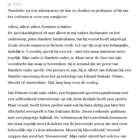
[p. 331]
Tenslotte, na een adempauze en dan zo donker en gedragen of hij aan
het oefenen is voor een zangkoor:
Adieu, adieu, adieu, herinner u mijner.
De spookachtigheid zit niet alleen in mij vaders declamatie en het
onderwerp, prins Hamlets familiedrama, dat hij vooraf heeft uitgelegd.
Zoals steeds wanneer je bij hem voelt: Let op! Hij zegt iets belangrijks,
dadelijk is ’t voorbij, speelt hij een rol – niet één maar minstens twee
tegelijk. Mijn vader is Hamlets vader, ja. Maar vat je de clou van zijn
voordracht dan snap je bovendien: hij is iemand die de geest van
Hamlets vader speelt. Om precies te zijn, hij is Albert van Dalsum bij een
Hamlet
-opvoering door het gezelschap van Eduard Verkade. Plaats,
Utrecht of Amsterdam. Tijd, lang lang voor de oorlog.
Van Dalsum zoals mijn vader, een beginnend spoorwegambtenaar met
een zelfverdiend entreebewijs op zak, hem destijds heeft zien spelen.
Maar vooral: heeft hóren spelen want wat hij bijna dertig jaar later het
effectiefst weergeeft is Van Dalsums dictie. Diens ronkende grafstem
met een plagerige bijklank. De volzinnen uit het toneelstuk benauwen
me maar tegelijk moet ik lachen om de beroemde acteur die niet eens
behoorlijk zijn r’s kon articuleren. Moest hij bijvoorbeeld ‘vreemd’
zeggen dan werd het ‘foewieíemd’. Mijn vader citeert het ook los van