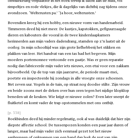
onwillekeurig verplaatste in het boek terwijl ik dacht aan de huid, vol
rimpeltjes en rode vlekjes, die ik dagelijks van dichtbij zag tijdens onze
avondzoen. ‘Welterusten pa.’ ‘Ja hoor, welterusten.’
Bovendien kreeg hij een hobby, een nieuwe vorm van handenarbeid.
Timmeren deed hij niet meer. De kastjes, kapstokken, gefiguurzaagde
dieren en kabouters die vooral in de twee kinderslaapkamers
herinnerden aan mijn vaders dadendrang, stamden op z’n laatst uit de
oorlog. In mijn schooltijd was zijn grote liefhebberij het stikken en
plakken van leer. Het handvat van een tas had het begeven. Mijn
moeders portemonnee vertoonde een gaatje. Was er geen reparatie
nodig dan fabriceerde mijn vader iets nieuws, een etui voor een zakkam
bijvoorbeeld. Op de top van zijn jaarcurve, de periode maart-mei,
poetste en inspecteerde hij zondags in alle vroegte onze schoenen.
Net zeven uur. Vogels in de tuin, op straat nog doodse stilte. Zijn vrouw
en beide zoons met de deken over hun oren tegen het nijdige klopklop
beneden uit de keuken. Wie krijgt er nieuwe zolen? Even later snerpt de
fluitketel en komt vader de trap opstommelen met ons ontbijt.
[p. 338]
Boekbinden deed hij minder regelmatig, ook al was duidelijk dat hier zijn
diepste affectie school. De tussenpozen konden een paar jaar duren of
langer, maar had mijn vader zich eenmaal gezet tot het nieuw
aanbrengen of opknappen van een band dan leek de rest van zijn