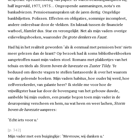
half ingevuld, 1977, 1975… Ongeopende aanmaningen, nota’s en
bankadviezen. Pensioenaanspraken uit de jaren dertig. Ongeldige
bankbiljetten. Polissen. Effecten en obligaties, sommige incompleet,
andere onleesbaar door de vlekken. En lukraak tussen de financiele
warboel,
Hamlet
dus. Star en verongelijkt. Net als mijn vaders overige
exlievelingsboeken, waaronder
De grote denkers
en
Faust
.
Had hij in het realiteit geworden ‘als ik eenmaal met pensioen ben’ niets
meer gelezen dan de krant? Op bezoek had ik soms bibliotheekboeken
aangetroffen naast mijn vaders stoel. Romans met plakkertjes van het
tehuis en titels als
Storm boven de havezate
en
Zuster Tildy
. Te
beduusd om directe vragen te stellen fantaseerde ik over het waarom
van die geleende boeken. Mijn vaders habitus, hoe ouder hij werd, hoe
zelfverzekerder, van galante heer? Ik stelde me voor hoe de
vrijwilligster haar kar door de bovengang van het gebouw duwde,
aanbelde bij mijn ouders, een praatje begon toen mijn vader in de
deuropening verscheen en hem, na wat heen en weer lachen,
Storm
boven de havezate
aanprees:
‘Echt iets voor u.’
[p. 342]
Mijn vader met een buigingkje: ‘Mevrouw, wij danken u.’