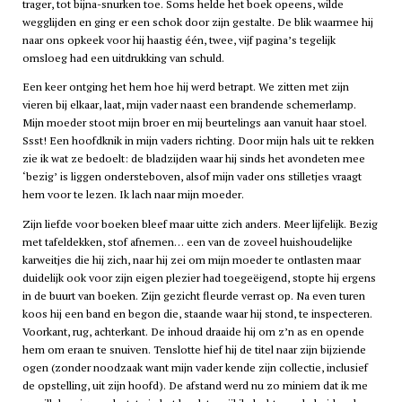
trager, tot bijna-snurken toe. Soms helde het boek opeens, wilde
wegglijden en ging er een schok door zijn gestalte. De blik waarmee hij
naar ons opkeek voor hij haastig één, twee, vijf pagina’s tegelijk
omsloeg had een uitdrukking van schuld.
Een keer ontging het hem hoe hij werd betrapt. We zitten met zijn
vieren bij elkaar, laat, mijn vader naast een brandende schemerlamp.
Mijn moeder stoot mijn broer en mij beurtelings aan vanuit haar stoel.
Ssst! Een hoofdknik in mijn vaders richting. Door mijn hals uit te rekken
zie ik wat ze bedoelt: de bladzijden waar hij sinds het avondeten mee
‘bezig’ is liggen ondersteboven, alsof mijn vader ons stilletjes vraagt
hem voor te lezen. Ik lach naar mijn moeder.
Zijn liefde voor boeken bleef maar uitte zich anders. Meer lijfelijk. Bezig
met tafeldekken, stof afnemen… een van de zoveel huishoudelijke
karweitjes die hij zich, naar hij zei om mijn moeder te ontlasten maar
duidelijk ook voor zijn eigen plezier had toegeëigend, stopte hij ergens
in de buurt van boeken. Zijn gezicht fleurde verrast op. Na even turen
koos hij een band en begon die, staande waar hij stond, te inspecteren.
Voorkant, rug, achterkant. De inhoud draaide hij om z’n as en opende
hem om eraan te snuiven. Tenslotte hief hij de titel naar zijn bijziende
ogen (zonder noodzaak want mijn vader kende zijn collectie, inclusief
de opstelling, uit zijn hoofd). De afstand werd nu zo miniem dat ik me