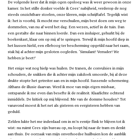
De volgende keer dat ik mijn ogen opsloeg was ik weer gewoon in onze
kamer. In het stille donker voelde ik Cees’ nabijheid, verderop de nog
steeds onzichtbare stoelen, onze kleren, mijn schrijftafel. Tegelijk wist
ik: het is voorbij. Ik mocht me verschuilen, mijn best doen om weg te
dommelen, van nu af werd het dag. Een wezen, actief in de tuin. Dan
een gestalte die naar binnen loerde. Dan een insluiper, gehurkt bij de
boekenkast, klaar om op mij af te springen. Terwijl ik mijn hoofd diep in
het kussen hield, een elleboog ter bescherming opgetild naar het raam,
stak hij al achter mijn gesloten oogleden. ‘Simulant! Verrader! We
hebben je beet!’
Het enige wat nog hielp was huilen. De tranen, de convulsies in mijn
schouders, de snikken die ik achter mijn zakdoek smoorde, bij al deze
drukte stopte het getreiter aan en in mijn hoofd. Sussende schemering.
Althans de illusie daarvan. Werd ik moe van mijn eigen misbaar,
ontspande ik me even dan besefte ik de realiteit. Klaarlichte ochtend
inmiddels. De kritiek op mij blijvend. Me van de domme houden? Tot
vanavond moest ik het net als gisteren en eergisteren hebben van
geduld.
Zelden lukte het me inderdaad om in m’n eentje flink te blijven tot ik
wist: nu ruimt Cees zijn bureau op, nu loopt hij naar de tram en denkt
aan thuis. De oorzaak van mijn onverhoedse huilbuien kon de aanblik