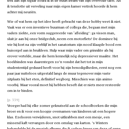
trek aan zijn sigaar zodra ik in de buurt kwam van zijn overvolle tafel. Als
ik tenslotte uit verveling naar mijn eigen kamer vertrok hoorde ik hem
achter mij neuriën.
Wie of wat hem op het idee heeft gebracht van deze hobby weet ik niet.
Vaak was er een inventieve buurman of collega die, begaan met mijn
vaders ziekte, een vorm suggereerde van ‘afleiding’: ga vissen man,
sluit je aan bij onze bridgeclub, neem een motorfiets! De dominee bij
wie hij kort na zijn verblijf in het sanatorium zijn nood klaagde bood een
huisorgel aan in bruikleen. Hulp waar mijn vader om grinnikte als hij
erover vertelde, maar die hem kennelijk nóg depressiever maakte. Het
boekbinden was daarentegen zo’n vondst dat het tot in mijn
studententijd geduurd heeft voor hij zijn benodigdheden, eerst nog een
paar jaar nutteloos uitgestald langs de muur tegenover mijn vaste
zitplaats bij het eten, definitief wegborg. Misschien was zijn animo
voorbij. Maar vooral moet hij hebben beseft dat er niets meer resteerde
om in te binden.
[p. 339]
Vroeger had hij elke zomer geknutseld aan de schoolboeken die mijn
broer en ik voor een koopje overnamen van kinderen uit een hogere
klas. Ezelsoren verwijderen, snot uitkrabben met een mesje, een
missend kaft vervangen door een omslag van karton. ’s Winters
behandelde hij de muziek-albums die ik cadeau kreeg van deze of gene