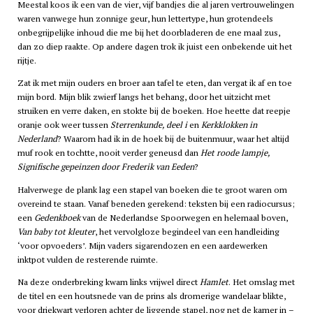
Meestal koos ik een van de vier, vijf bandjes die al jaren vertrouwelingen
waren vanwege hun zonnige geur, hun lettertype, hun grotendeels
onbegrijpelijke inhoud die me bij het doorbladeren de ene maal zus,
dan zo diep raakte. Op andere dagen trok ik juist een onbekende uit het
rijtje.
Zat ik met mijn ouders en broer aan tafel te eten, dan vergat ik af en toe
mijn bord. Mijn blik zwierf langs het behang, door het uitzicht met
struiken en verre daken, en stokte bij de boeken. Hoe heette dat reepje
oranje ook weer tussen
Sterrenkunde, deel
i
en
Kerkklokken in
Nederland
? Waarom had ik in de hoek bij de buitenmuur, waar het altijd
muf rook en tochtte, nooit verder geneusd dan
Het roode lampje,
Signifische gepeinzen door Frederik van Eeden
?
Halverwege de plank lag een stapel van boeken die te groot waren om
overeind te staan. Vanaf beneden gerekend: teksten bij een radiocursus;
een
Gedenkboek
van de Nederlandse Spoorwegen en helemaal boven,
Van baby tot kleuter
, het vervolgloze begindeel van een handleiding
‘voor opvoeders’. Mijn vaders sigarendozen en een aardewerken
inktpot vulden de resterende ruimte.
Na deze onderbreking kwam links vrijwel direct
Hamlet
. Het omslag met
de titel en een houtsnede van de prins als dromerige wandelaar blikte,
voor driekwart verloren achter de liggende stapel, nog net de kamer in –