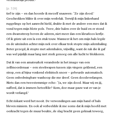
[p. 328]
tief te zijn – en dan hoorde ik mezelf snauwen: ‘Ze zijn dood.’
Geschrokken blikte ik over mijn werkvlak. Terwijl ik mijn linkerhand
ruggelings op het aanrecht hield, drukte ik met de andere een mes dat ik
vond tegen mijn blote pols. Twee, drie halen over de huid en er stond
een dwarsstreep boven de aderen, niet meer dan een kleurloos kerfje.
Of ik griste uit een la een stuk touw. Wanneer ik het om mijn hals legde
en de uiteinden achter mijn nek over elkaar trok stopte mijn ademhaling.
Beter gezegd, ik stopte met ademhalen, vrijwillig, want de ruk die ik gaf
was wel pijnlijk maar lang niet sterk genoeg om alle lucht te blokkeren.
Dat ik van een amateurkok veranderde in het imago van een
zelfmoordenaar – een steekwapen tussen zijn vingers geklemd, een
strop, een al bijna vonkend elektrisch snoer – gebeurde automatisch.
Geen onbedwingbare wanhoop die me dreef. Geen doodsverlangen.
Niets dan een tweestemmige echo: ‘Ja, we zijn dood. Maar wij en jij,
sufferd, dat is immers hetzelfde? Kom, doe maar gauw wat er van je
wordt verlangd.’
Echt riskant werd het nooit. De verwondingen aan mijn hand of hals
bleven miniem. En ook al verbeeldde ik me soms dat ik mijn hoofd met
oerkracht tegen de muur beukte, de slag bracht geen gekraak teweeg,