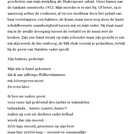
geschoten, aan mijn inwijding als Shakespeare-adept. Onze kamer aan
de tuinkant omstreeks 1952. Mijn moeder is er niet bij. Of beter, zij is
aanwezig achter de coulissen, af en toe merkbaar door het geluid van
haar voetstappen, een hakmes, de kraan, maar meer nog door de haast
schuldbewuste saamhorigheid tussen mij en mijn vader. Hij staat naast
mij in de smalle doorgang tussen de eettafel en de muur met de
keuken. Zijn ene hand steunt op mijn schouder maar zijn gezicht is van
mij afgewend, de kin omhoog, de blik strak vooruit in gedachten, terwijl
hij de geest van Hamlets vader speelt.
Zijn bariton, gedempt:
Mijn úúr is háást gekomen
dat ik aan súlferige ffólltervlammen
mij óóvergeven moet.
En even later:
Ik ben uw vaders geest
voor vaste tijd gedóemd des náchts te wánndelen
tadatadada… luister, Luister,
luister
!!
Indien gij ooit uw dierbren vader liefhad
wreek dan zijn moord…
Zéér lage moord, genomen op zijn best
maar hier zéééér laag – vreemd en onnatuurlijk!