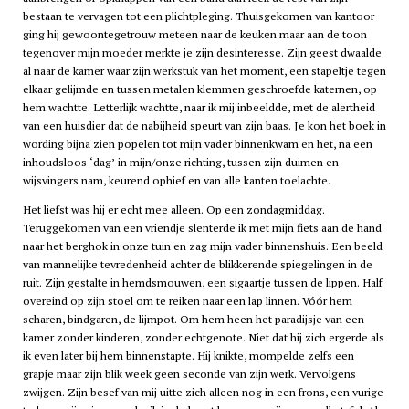
bestaan te vervagen tot een plichtpleging. Thuisgekomen van kantoor
ging hij gewoontegetrouw meteen naar de keuken maar aan de toon
tegenover mijn moeder merkte je zijn desinteresse. Zijn geest dwaalde
al naar de kamer waar zijn werkstuk van het moment, een stapeltje tegen
elkaar gelijmde en tussen metalen klemmen geschroefde katernen, op
hem wachtte. Letterlijk wachtte, naar ik mij inbeeldde, met de alertheid
van een huisdier dat de nabijheid speurt van zijn baas. Je kon het boek in
wording bijna zien popelen tot mijn vader binnenkwam en het, na een
inhoudsloos ‘dag’ in mijn/onze richting, tussen zijn duimen en
wijsvingers nam, keurend ophief en van alle kanten toelachte.
Het liefst was hij er echt mee alleen. Op een zondagmiddag.
Teruggekomen van een vriendje slenterde ik met mijn fiets aan de hand
naar het berghok in onze tuin en zag mijn vader binnenshuis. Een beeld
van mannelijke tevredenheid achter de blikkerende spiegelingen in de
ruit. Zijn gestalte in hemdsmouwen, een sigaartje tussen de lippen. Half
overeind op zijn stoel om te reiken naar een lap linnen. Vóór hem
scharen, bindgaren, de lijmpot. Om hem heen het paradijsje van een
kamer zonder kinderen, zonder echtgenote. Niet dat hij zich ergerde als
ik even later bij hem binnenstapte. Hij knikte, mompelde zelfs een
grapje maar zijn blik week geen seconde van zijn werk. Vervolgens
zwijgen. Zijn besef van mij uitte zich alleen nog in een frons, een vurige