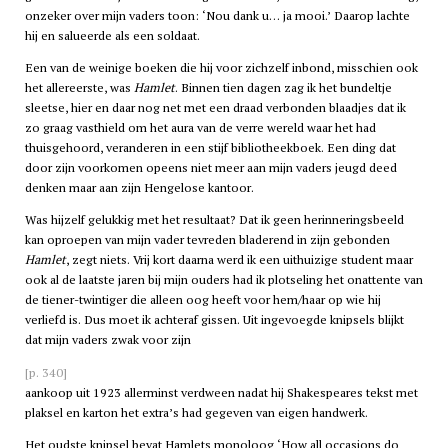
onzeker over mijn vaders toon: ‘Nou dank u… ja mooi.’ Daarop lachte
hij en salueerde als een soldaat.
Een van de weinige boeken die hij voor zichzelf inbond, misschien ook
het allereerste, was
Hamlet
. Binnen tien dagen zag ik het bundeltje
sleetse, hier en daar nog net met een draad verbonden blaadjes dat ik
zo graag vasthield om het aura van de verre wereld waar het had
thuisgehoord, veranderen in een stijf bibliotheekboek. Een ding dat
door zijn voorkomen opeens niet meer aan mijn vaders jeugd deed
denken maar aan zijn Hengelose kantoor.
Was hijzelf gelukkig met het resultaat? Dat ik geen herinneringsbeeld
kan oproepen van mijn vader tevreden bladerend in zijn gebonden
Hamlet
, zegt niets. Vrij kort daarna werd ik een uithuizige student maar
ook al de laatste jaren bij mijn ouders had ik plotseling het onattente van
de tiener-twintiger die alleen oog heeft voor hem/haar op wie hij
verliefd is. Dus moet ik achteraf gissen. Uit ingevoegde knipsels blijkt
dat mijn vaders zwak voor zijn
[p. 340]
aankoop uit 1923 allerminst verdween nadat hij Shakespeares tekst met
plaksel en karton het extra’s had gegeven van eigen handwerk.
Het oudste knipsel bevat Hamlets monoloog ‘How all occasions do