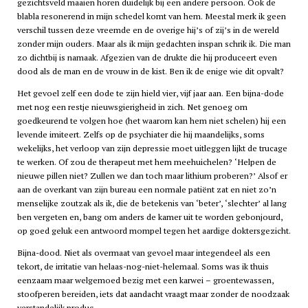
gezichtsveld maaien horen duidelijk bij een andere persoon. Ook de
blabla resonerend in mijn schedel komt van hem. Meestal merk ik geen
verschil tussen deze vreemde en de overige hij’s of zij’s in de wereld
zonder mijn ouders. Maar als ik mijn gedachten inspan schrik ik. Die man
zo dichtbij is namaak. Afgezien van de drukte die hij produceert even
dood als de man en de vrouw in de kist. Ben ik de enige wie dit opvalt?
Het gevoel zelf een dode te zijn hield vier, vijf jaar aan. Een bijna-dode
met nog een restje nieuwsgierigheid in zich. Net genoeg om
goedkeurend te volgen hoe (het waarom kan hem niet schelen) hij een
levende imiteert. Zelfs op de psychiater die hij maandelijks, soms
wekelijks, het verloop van zijn depressie moet uitleggen lijkt de trucage
te werken. Of zou de therapeut met hem meehuichelen? ‘Helpen de
nieuwe pillen niet? Zullen we dan toch maar lithium proberen?’ Alsof er
aan de overkant van zijn bureau een normale patiënt zat en niet zo’n
menselijke zoutzak als ik, die de betekenis van ‘beter’, ‘slechter’ al lang
ben vergeten en, bang om anders de kamer uit te worden gebonjourd,
op goed geluk een antwoord mompel tegen het aardige doktersgezicht.
Bijna-dood. Niet als overmaat van gevoel maar integendeel als een
tekort, de irritatie van helaas-nog-niet-helemaal. Soms was ik thuis
eenzaam maar welgemoed bezig met een karwei – groentewassen,
stoofperen bereiden, iets dat aandacht vraagt maar zonder de noodzaak
verstandelijk produc-