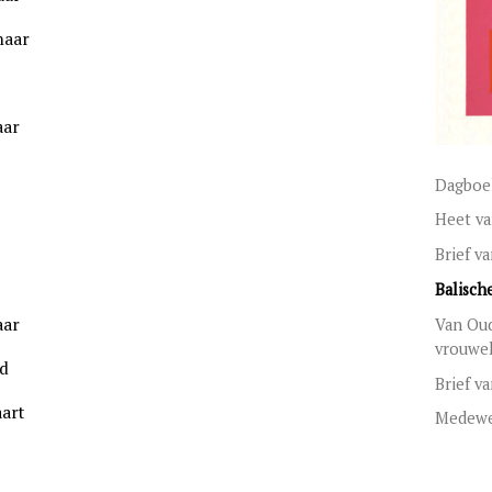
naar
aar
Dagboek
Heet va
Brief v
Balische
aar
Van Oud
vrouwel
rd
Brief va
art
Medewe