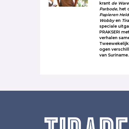
krant
de Ware 
Parbode
, het 
Papieren Hel
Wobby
en
Tir
speciale uitg
PRAKSERI met
verhalen sam
Tweewekelijks
ogen verschi
van Suriname.