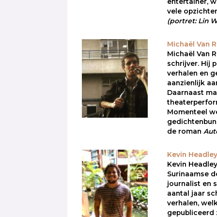
entertainer, 
vele opzichten
(portret: Lin
Michaël Van 
Michaël Van R
schrijver. Hij 
verhalen en g
aanzienlijk aan
Daarnaast maa
theaterperfor
Momenteel wer
gedichtenbu
de roman
Aut
Kevin Headle
Kevin Headley
Surinaamse d
journalist en 
aantal jaar sch
verhalen, wel
gepubliceerd 