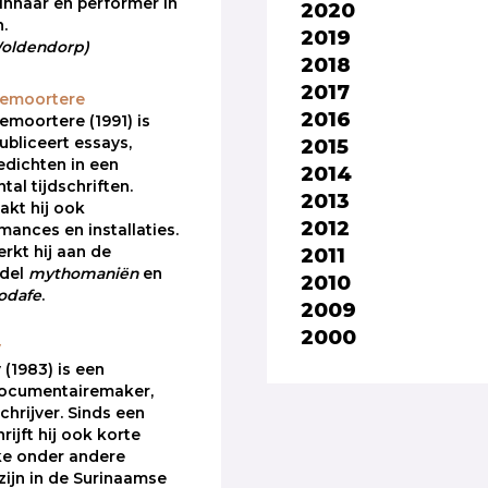
winnaar en performer in
2020
.
2019
 Woldendorp)
2018
2017
Remoortere
2016
emoortere (1991) is
2015
publiceert essays,
edichten in een
2014
tal tijdschriften.
2013
kt hij ook
2012
mances en installaties.
2011
kt hij aan de
ndel
mythomaniën
en
2010
odafe
.
2009
2000
y
 (1983) is een
ocumentairemaker,
schrijver. Sinds een
rijft hij ook korte
ke onder andere
zijn in de Surinaamse