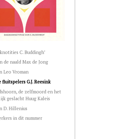
notities C. Buddingh’
n de naald Max de Jong
an Leo Vroman
 fluitspelers G.J. Reesink
shoorn, de zelfmoord en het
ijk geslacht Huug Kaleis
n D. Hillenius
rkers in dit nummer