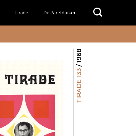
Search
Tirade
De Parelduiker
for:
/ 1968
TIRADE 133