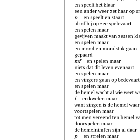
en speelt het klaar
een ander weer zet haar op s
p
en speelt en staart
alsof hij op zee spelevaart
en spelen maar
gevijven maakt van zessen kl
en spelen maar
en mond en mondstuk gaan
gepaard
mf
en spelen maar
niets dat dit leven evenaart
en spelen maar
en vingers gaan op bedevaart
en spelen maar
de hemel wacht al wie weet w
f
en kwelen maar
want zingen is de hemel waa
voortspelen maar
tot men vereend ten hemel va
doorspelen maar
de hemelnimfen zijn al daar
p
en strelen maar