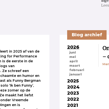
inge
Lees
Blog archief
2026
On
deert in 2025 af van de
juni
– 
ting for Performance
mei
 is de eerste in de
april
Men
maart
logs van
februari
. Ze schreef een
januari
 schaamte en humor en
2025
ast als Funny Bergman
solo ‘Ik ben Funny’,
2024
eze zomer op de
2023
Ze maakt het liefst
2022
jzonder Vreemde
2021
ingen en is