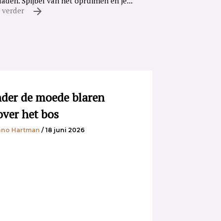
laden. Spijbel van het opruimen en je...
 verder
der de moede blaren
over het bos
no Hartman
/ 18 juni 2026