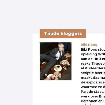
Tirade bloggers
Bibi Roos
Bibi Roos stu
opleiding Wri
aan de HKU en
reeks Tiradeb
afstudeerders
scriptie over
maakt daarna
de explosieve 
waarmee ze d
Parade staat. 
werk over Bi
Personen en D