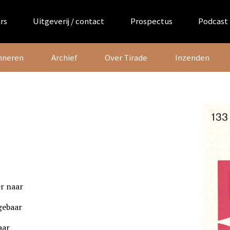
rs
Uitgeverij / contact
Prospectus
Podcast
nneren
Archief
Over Tirade
Inzenden
er naar
gebaar
aar