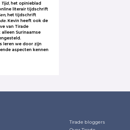
Tijd
, het opinieblad
online literair tijdschrift
den
, het tijdschrift
ade
. Kevin heeft ook de
ave van Tirade
 alleen Surinaamse
engesteld.
 leren we door zijn
llende aspecten kennen
Tirade bloggers
Over Tirade