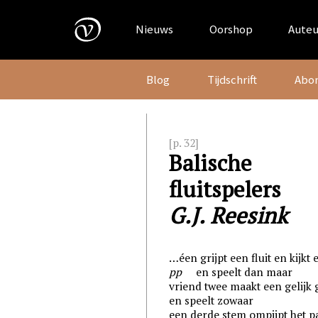
Skip
to
Nieuws
Oorshop
Auteu
content
Blog
Tijdschrift
Abo
[p. 32]
Balische
fluitspelers
G.J. Reesink
…éen grijpt een fluit en kijkt 
pp
en speelt dan maar
vriend twee maakt een gelijk 
en speelt zowaar
een derde stem ompijpt het p