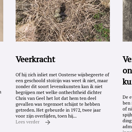
Veerkracht
Ve
on
Of hij zich inliet met Oosterse wijsbegeerte of
ku
een geschoold stoïcijn was weet ik niet, maar
zonder dit soort levenskunsten kan ik niet
n
begrijpen met welke onthechtheid dichter
De e
Chris van Geel het lot dat hem ten deel
ben 
gevallen was tegemoet schijnt te hebben
of n
getreden. Het gebeurde in 1972, twee jaar
spij
voor zijn overlijden, toen hij...
ding
Lees verder
admi