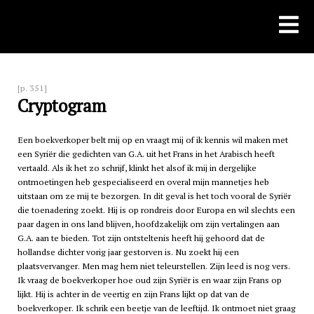
Skip
to
content
[p. 351]
Cryptogram
Een boekverkoper belt mij op en vraagt mij of ik kennis wil maken met
een Syriër die gedichten van G.A. uit het Frans in het Arabisch heeft
vertaald. Als ik het zo schrijf, klinkt het alsof ik mij in dergelijke
ontmoetingen heb gespecialiseerd en overal mijn mannetjes heb
uitstaan om ze mij te bezorgen. In dit geval is het toch vooral de Syriër
die toenadering zoekt. Hij is op rondreis door Europa en wil slechts een
paar dagen in ons land blijven, hoofdzakelijk om zijn vertalingen aan
G.A. aan te bieden. Tot zijn ontsteltenis heeft hij gehoord dat de
hollandse dichter vorig jaar gestorven is. Nu zoekt hij een
plaatsvervanger. Men mag hem niet teleurstellen. Zijn leed is nog vers.
Ik vraag de boekverkoper hoe oud zijn Syriër is en waar zijn Frans op
lijkt. Hij is achter in de veertig en zijn Frans lijkt op dat van de
boekverkoper. Ik schrik een beetje van de leeftijd. Ik ontmoet niet graag