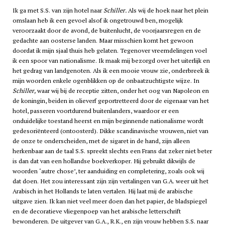
Ik ga met S.S. van zijn hotel naar
Schiller.
Als wij de hoek naar het plein
omslaan heb ik een gevoel alsof ik ongetrouwd ben, mogelijk
veroorzaakt door de avond, de buitenlucht, de voorjaarsregen en de
gedachte aan oosterse landen. Maar misschien komt het gewoon
doordat ik mijn sjaal thuis heb gelaten. Tegenover vreemdelingen voel
ik een spoor van nationalisme. Ik maak mij bezorgd over het uiterlijk en
het gedrag van landgenoten. Als ik een mooie vrouw zie, onderbreek ik
mijn woorden enkele ogenblikken op de onbaatzuchtigste wijze. In
Schiller,
waar wij bij de receptie zitten, onder het oog van Napoleon en
de koningin, beiden in olieverf geportretteerd door de eigenaar van het
hotel, passeren voortdurend buitenlanders, waardoor er een
onduidelijke toestand heerst en mijn beginnende nationalisme wordt
gedesoriënteerd (ontoosterd). Dikke scandinavische vrouwen, niet van
de onze te onderscheiden, met de sigaret in de hand, zijn alleen
herkenbaar aan de taal S.S. spreekt slechts een Frans dat zeker niet beter
is dan dat van een hollandse boekverkoper. Hij gebruikt dikwijls de
woorden ‘autre chose’, ter aanduiding en completering, zoals ook wij
dat doen. Het zou interessant zijn zijn vertalingen van G.A. weer uit het
Arabisch in het Hollands te laten vertalen. Hij laat mij de arabische
uitgave zien. Ik kan niet veel meer doen dan het papier, de bladspiegel
en de decoratieve vliegenpoep van het arabische letterschrift
bewonderen. De uitgever van G.A., R.K., en zijn vrouw hebben S.S. naar