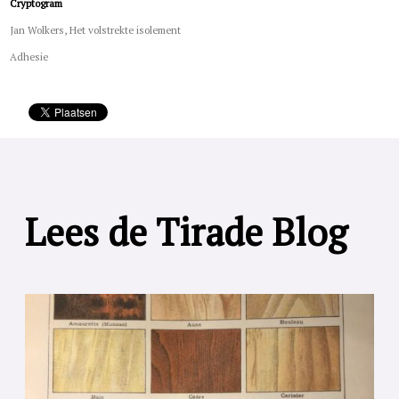
Cryptogram
Jan Wolkers, Het volstrekte isolement
Adhesie
Lees de Tirade Blog