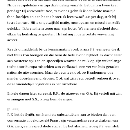
Na de recapitulatie van zijn dagindeling vraag ik: Eet u maar twee keer
per dag? Hij antwoordt: Nee, ’s avonds gebruik ik een lichte maaltijd:
thee, koekjes en een beetje boter. Ik lees twaalf uur per dag, stelt hij
tevreden vast. Hij is ongetwijfeld matig, monogaam en misschien zelfs
gelukkig. Ik breng hem terug naar zijn hotel. Wij nemen afscheid door
elkaar bij herhaling te groeten. Hij laat mij in de grootste verwarring
achter.
Reeds onmiddellijk bij de kennismaking rook ik aan S.S. een geur die ik
niet thuis kon brengen en die hem de hele avond bijbleef. Ik dacht eerst
aan oosterse spijzen en specerijen waarvan de reuk op zijn wekenlange
tocht door Europa misschien was verflauwd, een ver van huis geraakte
nationale uitwaseming. Maar de geur leek ook op Haarlemmer olie,
minder doordringend, droger. Ook wat zijn geur betreft verkeer ik over
deze vriendelijke Syriër dus in het onzekere.
Enkele dagen later spreek ik R.K., de uitgever van G.A. Hij vertelt mij zijn
ervaringen met S.S., ik zeg hem de mijne.
[p. 355]
R.K. liet de Syriër, om hem iets substantiëlers aan te bieden dan een
conversatie in gekortwiekt Frans, zijn verzameling eerste drukken van
G.A. zien, een respectabele stapel. Bij het afscheid vroeg S.S. een stuk