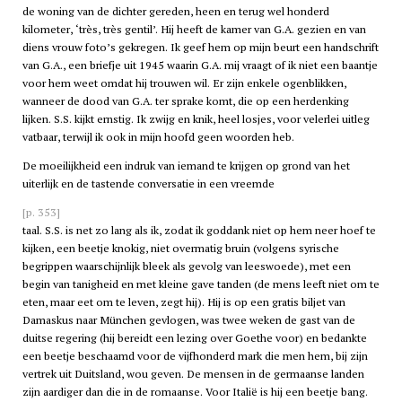
de woning van de dichter gereden, heen en terug wel honderd
kilometer, ‘très, très gentil’. Hij heeft de kamer van G.A. gezien en van
diens vrouw foto’s gekregen. Ik geef hem op mijn beurt een handschrift
van G.A., een briefje uit 1945 waarin G.A. mij vraagt of ik niet een baantje
voor hem weet omdat hij trouwen wil. Er zijn enkele ogenblikken,
wanneer de dood van G.A. ter sprake komt, die op een herdenking
lijken. S.S. kijkt ernstig. Ik zwijg en knik, heel losjes, voor velerlei uitleg
vatbaar, terwijl ik ook in mijn hoofd geen woorden heb.
De moeilijkheid een indruk van iemand te krijgen op grond van het
uiterlijk en de tastende conversatie in een vreemde
[p. 353]
taal. S.S. is net zo lang als ik, zodat ik goddank niet op hem neer hoef te
kijken, een beetje knokig, niet overmatig bruin (volgens syrische
begrippen waarschijnlijk bleek als gevolg van leeswoede), met een
begin van tanigheid en met kleine gave tanden (de mens leeft niet om te
eten, maar eet om te leven, zegt hij). Hij is op een gratis biljet van
Damaskus naar München gevlogen, was twee weken de gast van de
duitse regering (hij bereidt een lezing over Goethe voor) en bedankte
een beetje beschaamd voor de vijfhonderd mark die men hem, bij zijn
vertrek uit Duitsland, wou geven. De mensen in de germaanse landen
zijn aardiger dan die in de romaanse. Voor Italië is hij een beetje bang.