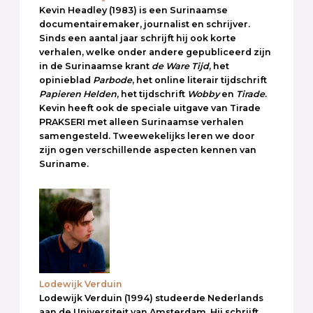
Kevin Headley (1983) is een Surinaamse
documentairemaker, journalist en schrijver.
Sinds een aantal jaar schrijft hij ook korte
verhalen, welke onder andere gepubliceerd zijn
in de Surinaamse krant
de Ware Tijd
, het
opinieblad
Parbode
, het online literair tijdschrift
Papieren Helden
, het tijdschrift
Wobby
en
Tirade
.
Kevin heeft ook de speciale uitgave van Tirade
PRAKSERI met alleen Surinaamse verhalen
samengesteld. Tweewekelijks leren we door
zijn ogen verschillende aspecten kennen van
Suriname.
Lodewijk Verduin
Lodewijk Verduin (1994) studeerde Nederlands
aan de Universiteit van Amsterdam. Hij schrijft