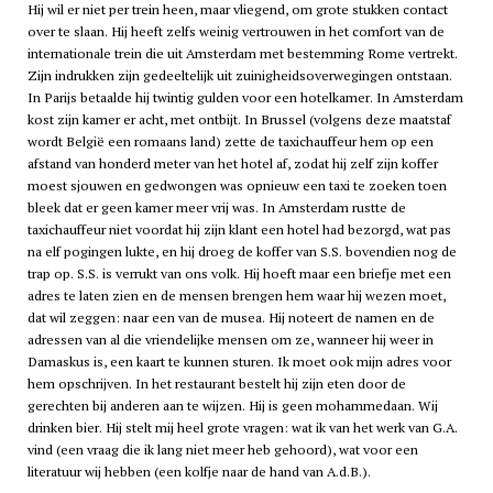
Hij wil er niet per trein heen, maar vliegend, om grote stukken contact
over te slaan. Hij heeft zelfs weinig vertrouwen in het comfort van de
internationale trein die uit Amsterdam met bestemming Rome vertrekt.
Zijn indrukken zijn gedeeltelijk uit zuinigheidsoverwegingen ontstaan.
In Parijs betaalde hij twintig gulden voor een hotelkamer. In Amsterdam
kost zijn kamer er acht, met ontbijt. In Brussel (volgens deze maatstaf
wordt België een romaans land) zette de taxichauffeur hem op een
afstand van honderd meter van het hotel af, zodat hij zelf zijn koffer
moest sjouwen en gedwongen was opnieuw een taxi te zoeken toen
bleek dat er geen kamer meer vrij was. In Amsterdam rustte de
taxichauffeur niet voordat hij zijn klant een hotel had bezorgd, wat pas
na elf pogingen lukte, en hij droeg de koffer van S.S. bovendien nog de
trap op. S.S. is verrukt van ons volk. Hij hoeft maar een briefje met een
adres te laten zien en de mensen brengen hem waar hij wezen moet,
dat wil zeggen: naar een van de musea. Hij noteert de namen en de
adressen van al die vriendelijke mensen om ze, wanneer hij weer in
Damaskus is, een kaart te kunnen sturen. Ik moet ook mijn adres voor
hem opschrijven. In het restaurant bestelt hij zijn eten door de
gerechten bij anderen aan te wijzen. Hij is geen mohammedaan. Wij
drinken bier. Hij stelt mij heel grote vragen: wat ik van het werk van G.A.
vind (een vraag die ik lang niet meer heb gehoord), wat voor een
literatuur wij hebben (een kolfje naar de hand van A.d.B.).