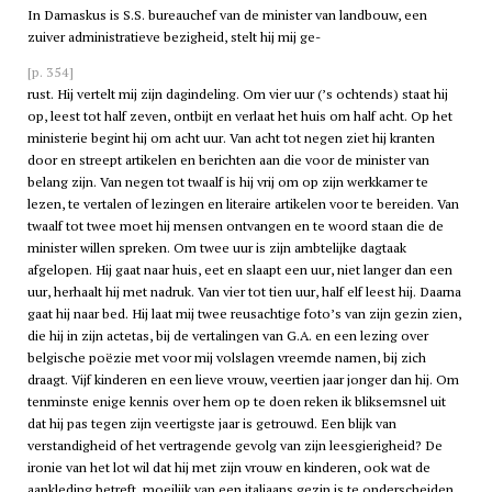
In Damaskus is S.S. bureauchef van de minister van landbouw, een
zuiver administratieve bezigheid, stelt hij mij ge-
[p. 354]
rust. Hij vertelt mij zijn dagindeling. Om vier uur (’s ochtends) staat hij
op, leest tot half zeven, ontbijt en verlaat het huis om half acht. Op het
ministerie begint hij om acht uur. Van acht tot negen ziet hij kranten
door en streept artikelen en berichten aan die voor de minister van
belang zijn. Van negen tot twaalf is hij vrij om op zijn werkkamer te
lezen, te vertalen of lezingen en literaire artikelen voor te bereiden. Van
twaalf tot twee moet hij mensen ontvangen en te woord staan die de
minister willen spreken. Om twee uur is zijn ambtelijke dagtaak
afgelopen. Hij gaat naar huis, eet en slaapt een uur, niet langer dan een
uur, herhaalt hij met nadruk. Van vier tot tien uur, half elf leest hij. Daarna
gaat hij naar bed. Hij laat mij twee reusachtige foto’s van zijn gezin zien,
die hij in zijn actetas, bij de vertalingen van G.A. en een lezing over
belgische poëzie met voor mij volslagen vreemde namen, bij zich
draagt. Vijf kinderen en een lieve vrouw, veertien jaar jonger dan hij. Om
tenminste enige kennis over hem op te doen reken ik bliksemsnel uit
dat hij pas tegen zijn veertigste jaar is getrouwd. Een blijk van
verstandigheid of het vertragende gevolg van zijn leesgierigheid? De
ironie van het lot wil dat hij met zijn vrouw en kinderen, ook wat de
aankleding betreft, moeilijk van een italiaans gezin is te onderscheiden.