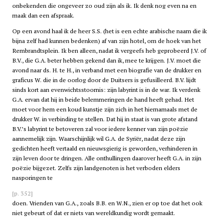
onbekenden die ongeveer zo oud zijn als ik. Ik denk nog even na en
maak dan een afspraak.
Op een avond haal ik de heer S.S. (het is een echte arabische naam die ik
bijna zelf had kunnen bedenken) af van zijn hotel, om de hoek van het
Rembrandtsplein. Ik ben alleen, nadat ik vergeefs heb geprobeerd J.V. of
B.V., die G.A. beter hebben gekend dan ik, mee te krijgen. J.V. moet die
avond naar ds. H. te H., in verband met een biografie van de drukker en
graficus W. die in de oorlog door de Duitsers is gefusilleerd. B.V. lijdt
sinds kort aan evenwichtsstoornis: zijn labyrint is in de war. Ik verdenk
G.A. ervan dat hij in beide belemmeringen de hand heeft gehad. Het
moet voor hem een koud kunstje zijn zich in het hiernamaals met de
drukker W. in verbinding te stellen. Dat hij in staat is van grote afstand
B.V.’s labyrint te betoveren zal voor iedere kenner van zijn poëzie
aannemelijk zijn. Waarschijnlijk wil G.A. de Syriër, nadat deze zijn
gedichten heeft vertaald en nieuwsgierig is geworden, verhinderen in
zijn leven door te dringen. Alle onthullingen daarover heeft G.A. in zijn
poëzie bijgezet. Zelfs zijn landgenoten is het verboden elders
nasporingen te
[p. 352]
doen. Vrienden van G.A., zoals B.B. en W.N., zien er op toe dat het ook
niet gebeurt of dat er niets van wereldkundig wordt gemaakt.