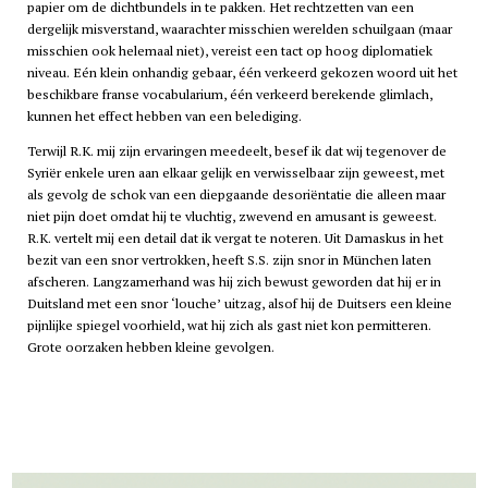
papier om de dichtbundels in te pakken. Het rechtzetten van een
dergelijk misverstand, waarachter misschien werelden schuilgaan (maar
misschien ook helemaal niet), vereist een tact op hoog diplomatiek
niveau. Eén klein onhandig gebaar, één verkeerd gekozen woord uit het
beschikbare franse vocabularium, één verkeerd berekende glimlach,
kunnen het effect hebben van een belediging.
Terwijl R.K. mij zijn ervaringen meedeelt, besef ik dat wij tegenover de
Syriër enkele uren aan elkaar gelijk en verwisselbaar zijn geweest, met
als gevolg de schok van een diepgaande desoriëntatie die alleen maar
niet pijn doet omdat hij te vluchtig, zwevend en amusant is geweest.
R.K. vertelt mij een detail dat ik vergat te noteren. Uit Damaskus in het
bezit van een snor vertrokken, heeft S.S. zijn snor in München laten
afscheren. Langzamerhand was hij zich bewust geworden dat hij er in
Duitsland met een snor ‘louche’ uitzag, alsof hij de Duitsers een kleine
pijnlijke spiegel voorhield, wat hij zich als gast niet kon permitteren.
Grote oorzaken hebben kleine gevolgen.