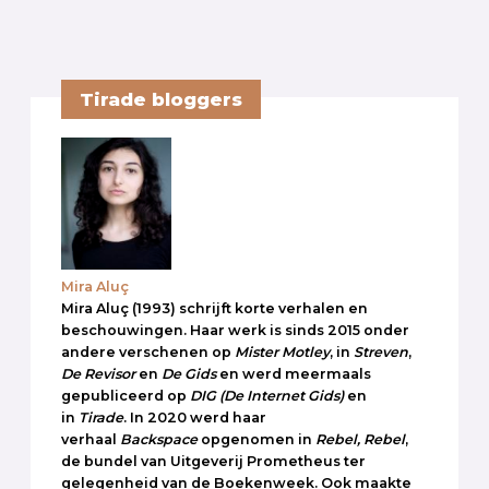
Tirade bloggers
Mira Aluç
Mira Aluç (1993) schrijft korte verhalen en
beschouwingen. Haar werk is sinds 2015 onder
andere verschenen op
Mister Motley
, in
Streven
,
De Revisor
en
De Gids
en werd meermaals
gepubliceerd op
DIG
(De Internet Gids)
en
in
Tirade
. In 2020 werd haar
verhaal
Backspace
opgenomen in
Rebel, Rebel
,
de bundel van Uitgeverij Prometheus ter
gelegenheid van de Boekenweek. Ook maakte