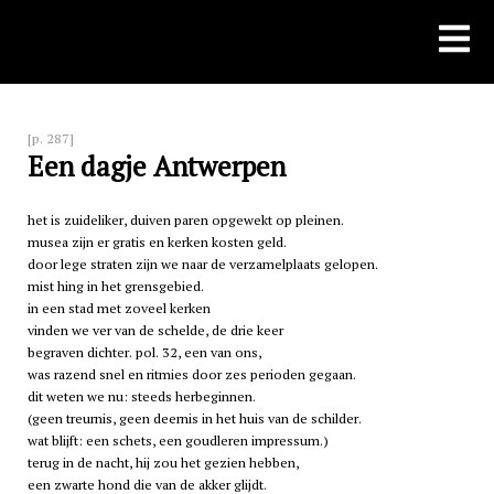
Skip
to
content
[p. 287]
Een dagje Antwerpen
het is zuideliker, duiven paren opgewekt op pleinen.
musea zijn er gratis en kerken kosten geld.
door lege straten zijn we naar de verzamelplaats gelopen.
mist hing in het grensgebied.
in een stad met zoveel kerken
vinden we ver van de schelde, de drie keer
begraven dichter. pol. 32, een van ons,
was razend snel en ritmies door zes perioden gegaan.
dit weten we nu: steeds herbeginnen.
(geen treurnis, geen deernis in het huis van de schilder.
wat blijft: een schets, een goudleren impressum.)
terug in de nacht, hij zou het gezien hebben,
een zwarte hond die van de akker glijdt.