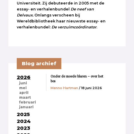
Universiteit. Zij debuteerde in 2005 met de
essay- en verhalenbundel
De neef van
Delvaux.
Onlangs verscheen bij
Wereldbibliotheek haar nieuwste essay- en
verhalenbundel:
De verzuimcoördinator
.
Blog archief
Onder de moede blaren – over het
2026
bos
juni
Menno Hartman
/ 18 juni 2026
mei
april
maart
februari
januari
2025
2024
2023