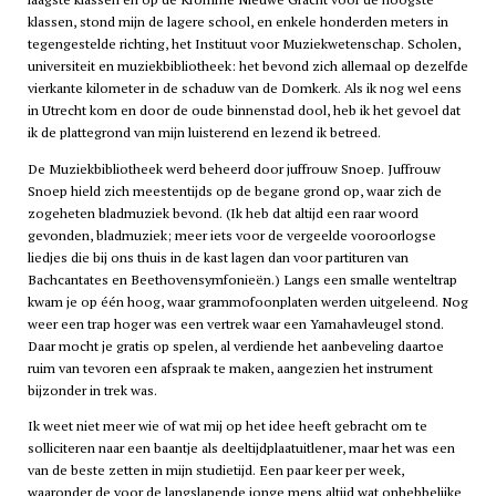
klassen, stond mijn de lagere school, en enkele honderden meters in
tegengestelde richting, het Instituut voor Muziekwetenschap. Scholen,
universiteit en muziekbibliotheek: het bevond zich allemaal op dezelfde
vierkante kilometer in de schaduw van de Domkerk. Als ik nog wel eens
in Utrecht kom en door de oude binnenstad dool, heb ik het gevoel dat
ik de plattegrond van mijn luisterend en lezend ik betreed.
De Muziekbibliotheek werd beheerd door juffrouw Snoep. Juffrouw
Snoep hield zich meestentijds op de begane grond op, waar zich de
zogeheten bladmuziek bevond. (Ik heb dat altijd een raar woord
gevonden, bladmuziek; meer iets voor de vergeelde vooroorlogse
liedjes die bij ons thuis in de kast lagen dan voor partituren van
Bachcantates en Beethovensymfonieën.) Langs een smalle wenteltrap
kwam je op één hoog, waar grammofoonplaten werden uitgeleend. Nog
weer een trap hoger was een vertrek waar een Yamahavleugel stond.
Daar mocht je gratis op spelen, al verdiende het aanbeveling daartoe
ruim van tevoren een afspraak te maken, aangezien het instrument
bijzonder in trek was.
Ik weet niet meer wie of wat mij op het idee heeft gebracht om te
solliciteren naar een baantje als deeltijdplaatuitlener, maar het was een
van de beste zetten in mijn studietijd. Een paar keer per week,
waaronder de voor de langslapende jonge mens altijd wat onhebbelijke