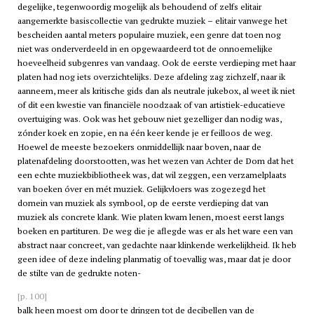
degelijke, tegenwoordig mogelijk als behoudend of zelfs elitair
aangemerkte basiscollectie van gedrukte muziek – elitair vanwege het
bescheiden aantal meters populaire muziek, een genre dat toen nog
niet was onderverdeeld in en opgewaardeerd tot de onnoemelijke
hoeveelheid subgenres van vandaag. Ook de eerste verdieping met haar
platen had nog iets overzichtelijks. Deze afdeling zag zichzelf, naar ik
aanneem, meer als kritische gids dan als neutrale jukebox, al weet ik niet
of dit een kwestie van financiële noodzaak of van artistiek-educatieve
overtuiging was. Ook was het gebouw niet gezelliger dan nodig was,
zónder koek en zopie, en na één keer kende je er feilloos de weg.
Hoewel de meeste bezoekers onmiddellijk naar boven, naar de
platenafdeling doorstootten, was het wezen van Achter de Dom dat het
een echte muziekbibliotheek was, dat wil zeggen, een verzamelplaats
van boeken óver en mét muziek. Gelijkvloers was zogezegd het
domein van muziek als symbool, op de eerste verdieping dat van
muziek als concrete klank. Wie platen kwam lenen, moest eerst langs
boeken en partituren. De weg die je aflegde was er als het ware een van
abstract naar concreet, van gedachte naar klinkende werkelijkheid. Ik heb
geen idee of deze indeling planmatig of toevallig was, maar dat je door
de stilte van de gedrukte noten-
[p. 100]
balk heen moest om door te dringen tot de decibellen van de