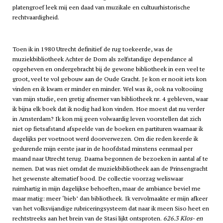
platengroef leek mij een daad van muzikale en cultuurhistorische
rechtvaardigheid.
Toen ik in 1980 Utrecht definitief de rug toekeerde, was de
muziekbibliotheek Achter de Dom als zelfstandige dependance al
opgeheven en ondergebracht bij de gewone bibliotheek in een veel te
groot, veel te vol gebouw aan de Oude Gracht. Je kon er nooit iets kon
vinden en ik kwam er minder en minder. Wel was ik, ook na voltooiing
van mijn studie, een gretig afnemer van bibliotheek nr. 4 gebleven, waar
ik bijna elk boek dat ik nodig had kon vinden. Hoe moest dat nu verder
in Amsterdam? Ik kon mij geen volwaardig leven voorstellen dat zich
niet op fietsafstand afspeelde van de boeken en partituren waarnaar ik
dagelijks per voetnoot werd doorverwezen. Om die reden keerde ik
gedurende mijn eerste jaar in de hoofdstad minstens eenmaal per
maand naar Utrecht terug. Daarna begonnen de bezoeken in aantal af te
nemen. Dat was niet omdat de muziekbibliotheek aan de Prinsengracht
het gewenste alternatief bood. De collectie voorzag weliswaar
ruimhartig in mijn dagelijkse behoeften, maar de ambiance beviel me
maar matig: meer ‘bieb’ dan bibliotheek. Ik vervolmaakte er mijn afkeer
van het volksvijandige rubriceringsysteem dat naar ik meen Siso heet en
rechtstreeks aan het brein van de Stasi lijkt ontsproten.
626.3 Klos- en