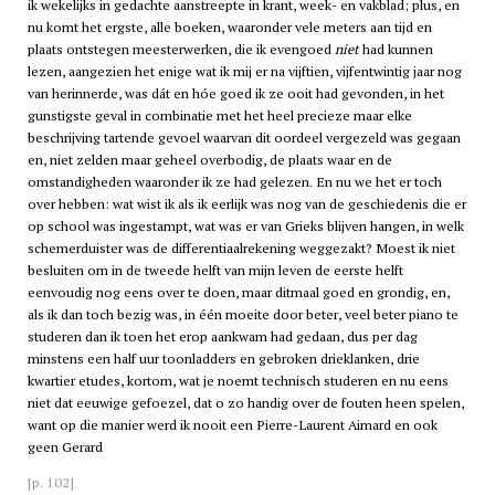
ik wekelijks in gedachte aanstreepte in krant, week- en vakblad; plus, en
nu komt het ergste, alle boeken, waaronder vele meters aan tijd en
plaats ontstegen meesterwerken, die ik evengoed
niet
had kunnen
lezen, aangezien het enige wat ik mij er na vijftien, vijfentwintig jaar nog
van herinnerde, was dát en hóe goed ik ze ooit had gevonden, in het
gunstigste geval in combinatie met het heel precieze maar elke
beschrijving tartende gevoel waarvan dit oordeel vergezeld was gegaan
en, niet zelden maar geheel overbodig, de plaats waar en de
omstandigheden waaronder ik ze had gelezen. En nu we het er toch
over hebben: wat wist ik als ik eerlijk was nog van de geschiedenis die er
op school was ingestampt, wat was er van Grieks blijven hangen, in welk
schemerduister was de differentiaalrekening weggezakt? Moest ik niet
besluiten om in de tweede helft van mijn leven de eerste helft
eenvoudig nog eens over te doen, maar ditmaal goed en grondig, en,
als ik dan toch bezig was, in één moeite door beter, veel beter piano te
studeren dan ik toen het erop aankwam had gedaan, dus per dag
minstens een half uur toonladders en gebroken drieklanken, drie
kwartier etudes, kortom, wat je noemt technisch studeren en nu eens
niet dat eeuwige gefoezel, dat o zo handig over de fouten heen spelen,
want op die manier werd ik nooit een Pierre-Laurent Aimard en ook
geen Gerard
[p. 102]