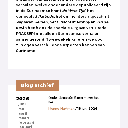
verhalen, welke onder andere gepubliceerd zijn
in de Surinaamse krant
de Ware Tijd
, het
opinieblad
Parbode
, het online literair tijdschrift
Papieren Helden
, het tijdschrift
Wobby
en
Tirade
.
Kevin heeft ook de speciale uitgave van Tirade
PRAKSERI met alleen Surinaamse verhalen
samengesteld. Tweewekelijks leren we door
zijn ogen verschillende aspecten kennen van
Suriname.
Blog archief
Onder de moede blaren – over het
2026
bos
juni
Menno Hartman
/ 18 juni 2026
mei
april
maart
februari
januari