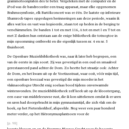
grammofoonplaten des te beter. Vergeleken met de computer en de
iPod was de bandrecorder een traag apparaat, maar elke opgenomen
Brahmssymfonie, elk Bartókconcert was er één. De laatste op inferieure
Shamrock-tapes opgeslagen herinneringen aan deze periode, waarin ik
alles wat los en vast was kopieerde, staan tot op heden in de berging te
verschimmelen. De banden 1 tot en met 116, A tot en met I en T tot en
met Z danken hun ontstaan aan de enige bibliotheek die totnogtoe in
mijn opsomming ontbreekt en die eigenlijk tussen nr. 4 en nr. 5
thuishoort.
De Openbare Muziekbibliotheek was, naar ik later heb begrepen, een
van de eerste in zijn soort. Zij was gevestigd in een oud en smaakvol
gerestaureerd pand achter de Dom. Zo heette het straatje ook: Achter
de Dom, en het kwam uit op de Voetiusstraat, waar ooit, vóór mijn tijd,
een openbare leeszaal was gevestigd die mijn moeder in het
vlaknaoorlogse Utrecht enig soelaas bood tijdens onverwarmde
winteravonden. De muziekbibliotheek zelf keek uit op de kloostergang,
een oase van middeleeuwse rust, die ik kon uittekenen omdat ik er uren
en uren had doorgebracht in mijn gymnasiumtijd, die zich vlak om de
hoek, op het Pieterskerkhof, afspeelde. Nog weer een paar honderd
meter verder, op het Hiëronymusplantsoen voor de
[p. 98]
laagste klassen en op de Kromme Nieuwe Gracht voor de hoogste