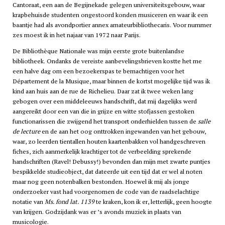
Cantoraat, een aan de Begijnekade gelegen universiteitsgebouw, waar
krapbehuisde studenten ongestoord konden musiceren en waar ik een
baantje had als avondportier annex amateurbibliothecaris. Voor nummer
zes moest ik in het najaar van 1972 naar Parijs.
De Bibliothèque Nationale was mijn eerste grote buitenlandse
bibliotheek. Ondanks de vereiste aanbevelingsbrieven kostte het me
een halve dag om een bezoekerspas te bemachtigen voor het
Département de la Musique, maar binnen de kortst mogelijke tijd was ik
kind aan huis aan de rue de Richelieu. Daar zat ik twee weken lang
gebogen over een middeleeuws handschrift, dat mij dagelijks werd
aangereikt door een van die in grijze en witte stofjassen gestoken
functionarissen die zwijgend het transport onderhielden tussen de
salle
de lecture
en de aan het oog onttrokken ingewanden van het gebouw,
waar, zo leerden tientallen houten kaartenbakken vol handgeschreven
fiches, zich aanmerkelijk krachtiger tot de verbeelding sprekende
handschriften (Ravel! Debussy!) bevonden dan mijn met zwarte puntjes
bespikkelde studieobject, dat dateerde uit een tijd dat er wel al noten
maar nog geen notenbalken bestonden. Hoewel ik mij als jonge
onderzoeker vast had voorgenomen de code van de raadselachtige
notatie van
Ms. fond lat. 1139
te kraken, kon ik er, letterlijk, geen hoogte
van krijgen. Godzijdank was er ’s avonds muziek in plaats van
musicologie.