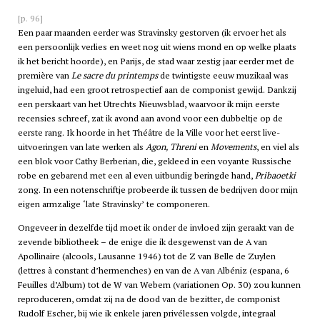
[p. 96]
Een paar maanden eerder was Stravinsky gestorven (ik ervoer het als
een persoonlijk verlies en weet nog uit wiens mond en op welke plaats
ik het bericht hoorde), en Parijs, de stad waar zestig jaar eerder met de
première van
Le sacre du printemps
de twintigste eeuw muzikaal was
ingeluid, had een groot retrospectief aan de componist gewijd. Dankzij
een perskaart van het Utrechts Nieuwsblad, waarvoor ik mijn eerste
recensies schreef, zat ik avond aan avond voor een dubbeltje op de
eerste rang. Ik hoorde in het Théâtre de la Ville voor het eerst live-
uitvoeringen van late werken als
Agon, Threni
en
Movements
, en viel als
een blok voor Cathy Berberian, die, gekleed in een voyante Russische
robe en gebarend met een al even uitbundig beringde hand,
Pribaoetki
zong. In een notenschriftje probeerde ik tussen de bedrijven door mijn
eigen armzalige ‘late Stravinsky’ te componeren.
Ongeveer in dezelfde tijd moet ik onder de invloed zijn geraakt van de
zevende bibliotheek – de enige die ik desgewenst van de A van
Apollinaire (
alcools
, Lausanne 1946) tot de Z van Belle de Zuylen
(
lettres à constant d’hermenches
) en van de A van Albéniz (
espana
, 6
Feuilles d’Album) tot de W van Webern (
variationen
Op. 30) zou kunnen
reproduceren, omdat zij na de dood van de bezitter, de componist
Rudolf Escher, bij wie ik enkele jaren privélessen volgde, integraal