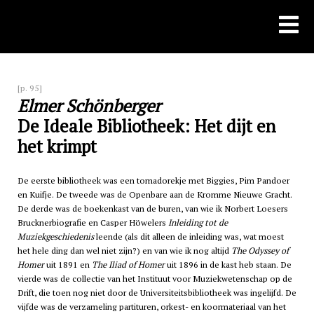
Skip
to
content
[p. 95]
Elmer Schönberger
De Ideale Bibliotheek: Het dijt en
het krimpt
De eerste bibliotheek was een tomadorekje met Biggies, Pim Pandoer
en Kuifje. De tweede was de Openbare aan de Kromme Nieuwe Gracht.
De derde was de boekenkast van de buren, van wie ik Norbert Loesers
Brucknerbiografie en Casper Höwelers
Inleiding tot de
Muziekgeschiedenis
leende (als dit alleen de inleiding was, wat moest
het hele ding dan wel niet zijn?) en van wie ik nog altijd
The Odyssey of
Homer
uit 1891 en
The Iliad of Homer
uit 1896 in de kast heb staan. De
vierde was de collectie van het Instituut voor Muziekwetenschap op de
Drift, die toen nog niet door de Universiteitsbibliotheek was ingelijfd. De
vijfde was de verzameling partituren, orkest- en koormateriaal van het