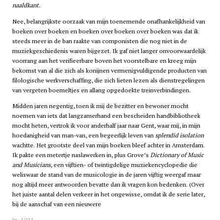
naaldkant.
Nee, belangrijkste oorzaak van mijn toenemende onafhankelijkheid van
boeken over boeken en boeken over boeken over boeken was dat ik
steeds meer in de ban raakte van componisten die nog niet in de
muziekgeschiedenis waren bijgezet. Ik gaf niet langer onvoorwaardelijk
voorrang aan het verifieerbare boven het voorstelbare en kreeg mijn
bekomst van al die zich als konijnen vermenigvuldigende producten van
filologische werkverschaffing, die zich lieten lezen als dienstregelingen
van vergeten boemeltjes en allang opgedoekte treinverbindingen.
Midden jaren negentig, toen ik mij de bezitter en bewoner mocht
noemen van iets dat langzamerhand een bescheiden handbibliotheek
mocht heten, vertrok ik voor anderhalf jaar naar Gent, waar mij, in mijn
hoedanigheid van man-van, een begeerlijk leven van
splendid isolation
wachtte. Het grootste deel van mijn boeken bleef achter in Amsterdam.
Ik pakte een metertje naslawerken in, plus Grove’s
Dictionary of Music
and Musicians
, een vijftien- of twintigdelige muziekencyclopedie die
weliswaar de stand van de musicologie in de jaren vijftig weergaf maar
nog altijd meer antwoorden bevatte dan ik vragen kon bedenken. (Over
het juiste aantal delen verkeer in het ongewisse, omdat ik de serie later,
bij de aanschaf van een nieuwere
[p. 101]