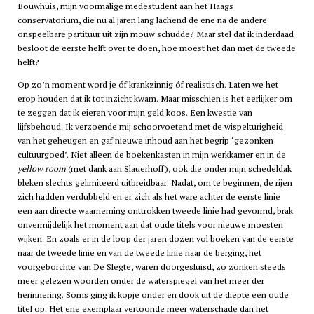
Bouwhuis, mijn voormalige medestudent aan het Haags
conservatorium, die nu al jaren lang lachend de ene na de andere
onspeelbare partituur uit zijn mouw schudde? Maar stel dat ik inderdaad
besloot de eerste helft over te doen, hoe moest het dan met de tweede
helft?
Op zo’n moment word je óf krankzinnig óf realistisch. Laten we het
erop houden dat ik tot inzicht kwam. Maar misschien is het eerlijker om
te zeggen dat ik eieren voor mijn geld koos. Een kwestie van
lijfsbehoud. Ik verzoende mij schoorvoetend met de wispelturigheid
van het geheugen en gaf nieuwe inhoud aan het begrip ‘gezonken
cultuurgoed’. Niet alleen de boekenkasten in mijn werkkamer en in de
yellow room
(met dank aan Slauerhoff), ook die onder mijn schedeldak
bleken slechts gelimiteerd uitbreidbaar. Nadat, om te beginnen, de rijen
zich hadden verdubbeld en er zich als het ware achter de eerste linie
een aan directe waarneming onttrokken tweede linie had gevormd, brak
onvermijdelijk het moment aan dat oude titels voor nieuwe moesten
wijken. En zoals er in de loop der jaren dozen vol boeken van de eerste
naar de tweede linie en van de tweede linie naar de berging, het
voorgeborchte van De Slegte, waren doorgesluisd, zo zonken steeds
meer gelezen woorden onder de waterspiegel van het meer der
herinnering. Soms ging ik kopje onder en dook uit de diepte een oude
titel op. Het ene exemplaar vertoonde meer waterschade dan het