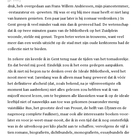
druk, heb overgedaan aan Frans Willem Andriessen, mijn pianostemmer,
-restaurateur en -geweten. Hij was er erg blij mee maar heeft er niet lang
van kunnen genieten. Een paar jaar later is hij zomaar verdronken.) In
Gent greep ik veel minder vaak mis dan ik gevreesd had. De wetenschap
dat ik op twee minuten gaans van de bibliotheek op het Zuidplein
woonde, stelde mij gerust. Tegen beter weten in trouwens, want veel
meer dan een weids uitzicht op de stad met zijn oude kerktorens had de
collectie niet te bieden.
In zekere zin keerde ik in Gent terug naar de tijden van het tomadorekje.
En dat beviel mij goed. Eindelijk zou ik het eens gedegen aanpakken.
Als ik niet nú begon na te denken over de Ideale Bibliotheek, werd het
nooit meer wat. Jarenlang was ik alleen maar bang geweest dat ik vóór
het definitieve afscheid (dat, zoals bekend, na je vijfenveertigste elk
moment kan aanbreken) niet alles gelezen zou hebben wat ik van
mijzelf moest lezen, om te beginnen alle klassieken waar ik op de ideale
leeftijd niet of nauwelijks aan toe was gekomen (waaronder menig
vuistdikke Rus, het grootste deel van Proust, de helft van
Ulysses
en de
nagenoeg complete Faulkner), maar ook alle interessante boeken-voor-
later en voor je-weet-maar-nooit, die ik in een tijd dat ik nog onsterfelijk
was in de uitverkoop per kilo placht aan te schaffen; vervolgens de vijf à
tien romans, biografieën, dichtbundels, monografieën, essaybundels die