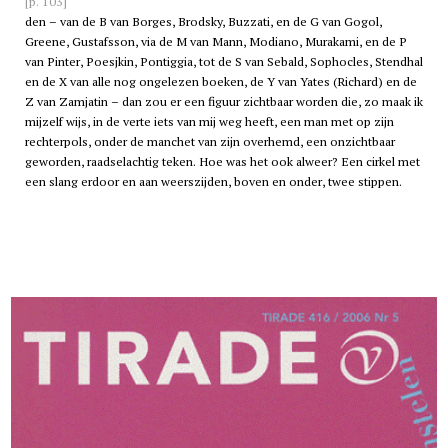
[p. 103]
den – van de B van Borges, Brodsky, Buzzati, en de G van Gogol,
Greene, Gustafsson, via de M van Mann, Modiano, Murakami, en de P
van Pinter, Poesjkin, Pontiggia, tot de S van Sebald, Sophocles, Stendhal
en de X van alle nog ongelezen boeken, de Y van Yates (Richard) en de
Z van Zamjatin – dan zou er een figuur zichtbaar worden die, zo maak ik
mijzelf wijs, in de verte iets van mij weg heeft, een man met op zijn
rechterpols, onder de manchet van zijn overhemd, een onzichtbaar
geworden, raadselachtig teken. Hoe was het ook alweer? Een cirkel met
een slang erdoor en aan weerszijden, boven en onder, twee stippen.