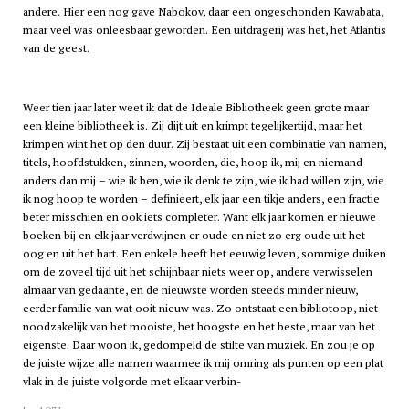
andere. Hier een nog gave Nabokov, daar een ongeschonden Kawabata,
maar veel was onleesbaar geworden. Een uitdragerij was het, het Atlantis
van de geest.
Weer tien jaar later weet ik dat de Ideale Bibliotheek geen grote maar
een kleine bibliotheek is. Zij dijt uit en krimpt tegelijkertijd, maar het
krimpen wint het op den duur. Zij bestaat uit een combinatie van namen,
titels, hoofdstukken, zinnen, woorden, die, hoop ik, mij en niemand
anders dan mij – wie ik ben, wie ik denk te zijn, wie ik had willen zijn, wie
ik nog hoop te worden – definieert, elk jaar een tikje anders, een fractie
beter misschien en ook iets completer. Want elk jaar komen er nieuwe
boeken bij en elk jaar verdwijnen er oude en niet zo erg oude uit het
oog en uit het hart. Een enkele heeft het eeuwig leven, sommige duiken
om de zoveel tijd uit het schijnbaar niets weer op, andere verwisselen
almaar van gedaante, en de nieuwste worden steeds minder nieuw,
eerder familie van wat ooit nieuw was. Zo ontstaat een bibliotoop, niet
noodzakelijk van het mooiste, het hoogste en het beste, maar van het
eigenste. Daar woon ik, gedompeld de stilte van muziek. En zou je op
de juiste wijze alle namen waarmee ik mij omring als punten op een plat
vlak in de juiste volgorde met elkaar verbin-