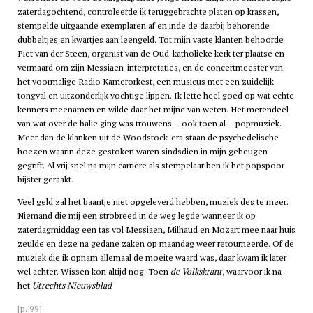
zaterdagochtend, controleerde ik teruggebrachte platen op krassen,
stempelde uitgaande exemplaren af en inde de daarbij behorende
dubbeltjes en kwartjes aan leengeld. Tot mijn vaste klanten behoorde
Piet van der Steen, organist van de Oud-katholieke kerk ter plaatse en
vermaard om zijn Messiaen-interpretaties, en de concertmeester van
het voormalige Radio Kamerorkest, een musicus met een zuidelijk
tongval en uitzonderlijk vochtige lippen. Ik lette heel goed op wat echte
kenners meenamen en wilde daar het mijne van weten. Het merendeel
van wat over de balie ging was trouwens – ook toen al – popmuziek.
Meer dan de klanken uit de Woodstock-era staan de psychedelische
hoezen waarin deze gestoken waren sindsdien in mijn geheugen
gegrift. Al vrij snel na mijn carrière als stempelaar ben ik het popspoor
bijster geraakt.
Veel geld zal het baantje niet opgeleverd hebben, muziek des te meer.
Niemand die mij een strobreed in de weg legde wanneer ik op
zaterdagmiddag een tas vol Messiaen, Milhaud en Mozart mee naar huis
zeulde en deze na gedane zaken op maandag weer retourneerde. Of de
muziek die ik opnam allemaal de moeite waard was, daar kwam ik later
wel achter. Wissen kon altijd nog. Toen
de Volkskrant
, waarvoor ik na
het
Utrechts Nieuwsblad
[p. 99]