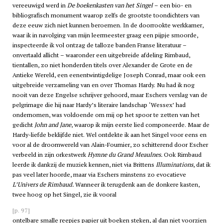
vereeuwigd werd in
De boekenkasten van het Singel
– een bio- en
bibliografisch monument waarop zelfs de grootste toondichters van
deze eeuw zich niet kunnen beroemen. In de doorrookte werkkamer,
waar ik in navolging van mijn leermeester graag een pijpje smoorde,
inspecteerde ik vol ontzag de talloze banden Franse literatuur –
onvertaald allicht – waaronder een uitgebreide afdeling Rimbaud,
tientallen, zo niet honderden titels over Alexander de Grote en de
Antieke Wereld, een eenentwintigdelige Joseph Conrad, maar ook een
uitgebreide verzameling van en over Thomas Hardy. Nu had ik nog
nooit van deze Engelse schrijver gehoord, maar Eschers verslag van de
pelgrimage die hij naar Hardy’s literaire landschap ‘Wessex’ had
ondernomen, was voldoende om mij op het spoor te zetten van het
gedicht
John and Jane
, waarop ik mijn eerste lied componeerde. Maar de
Hardy-liefde beklijfde niet. Wel ontdekte ik aan het Singel voor eens en
voor al de droomwereld van Alain-Fournier, zo schitterend door Escher
verbeeld in zijn orkestwerk
Hymne du Grand Meaulnes.
Ook Rimbaud
leerde ik dankzij de muziek kennen, niet via Brittens
Illuminations
, dat ik
pas veel later hoorde, maar via Eschers minstens zo evocatieve
L’Univers de Rimbaud.
Wanneer ik terugdenk aan de donkere kasten,
twee hoog op het Singel, zie ik vooral
[p. 97]
ontelbare smalle reepjes papier uit boeken steken, al dan niet voorzien