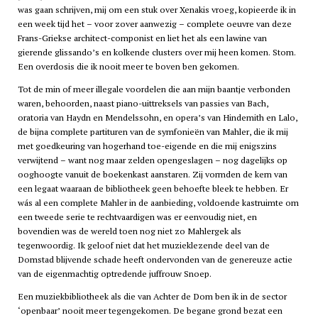
was gaan schrijven, mij om een stuk over Xenakis vroeg, kopieerde ik in
een week tijd het – voor zover aanwezig – complete oeuvre van deze
Frans-Griekse architect-componist en liet het als een lawine van
gierende glissando’s en kolkende clusters over mij heen komen. Stom.
Een overdosis die ik nooit meer te boven ben gekomen.
Tot de min of meer illegale voordelen die aan mijn baantje verbonden
waren, behoorden, naast piano-uittreksels van passies van Bach,
oratoria van Haydn en Mendelssohn, en opera’s van Hindemith en Lalo,
de bijna complete partituren van de symfonieën van Mahler, die ik mij
met goedkeuring van hogerhand toe-eigende en die mij enigszins
verwijtend – want nog maar zelden opengeslagen – nog dagelijks op
ooghoogte vanuit de boekenkast aanstaren. Zij vormden de kern van
een legaat waaraan de bibliotheek geen behoefte bleek te hebben. Er
wás al een complete Mahler in de aanbieding, voldoende kastruimte om
een tweede serie te rechtvaardigen was er eenvoudig niet, en
bovendien was de wereld toen nog niet zo Mahlergek als
tegenwoordig. Ik geloof niet dat het muzieklezende deel van de
Domstad blijvende schade heeft ondervonden van de genereuze actie
van de eigenmachtig optredende juffrouw Snoep.
Een muziekbibliotheek als die van Achter de Dom ben ik in de sector
‘openbaar’ nooit meer tegengekomen. De begane grond bezat een