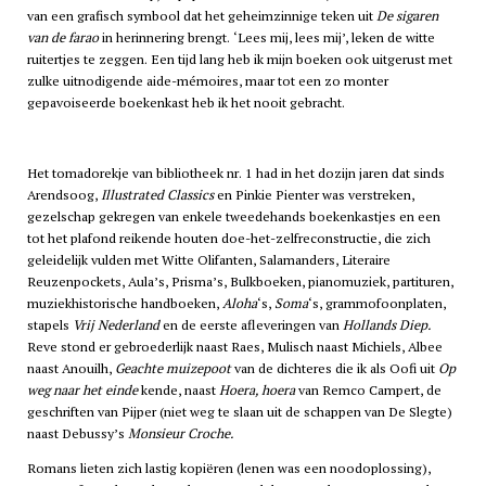
van een grafisch symbool dat het geheimzinnige teken uit
De sigaren
van de farao
in herinnering brengt. ‘Lees mij, lees mij’, leken de witte
ruitertjes te zeggen. Een tijd lang heb ik mijn boeken ook uitgerust met
zulke uitnodigende aide-mémoires, maar tot een zo monter
gepavoiseerde boekenkast heb ik het nooit gebracht.
Het tomadorekje van bibliotheek nr. 1 had in het dozijn jaren dat sinds
Arendsoog,
Illustrated Classics
en Pinkie Pienter was verstreken,
gezelschap gekregen van enkele tweedehands boekenkastjes en een
tot het plafond reikende houten doe-het-zelfreconstructie, die zich
geleidelijk vulden met Witte Olifanten, Salamanders, Literaire
Reuzenpockets, Aula’s, Prisma’s, Bulkboeken, pianomuziek, partituren,
muziekhistorische handboeken,
Aloha
‘s,
Soma
‘s, grammofoonplaten,
stapels
Vrij Nederland
en de eerste afleveringen van
Hollands Diep.
Reve stond er gebroederlijk naast Raes, Mulisch naast Michiels, Albee
naast Anouilh,
Geachte muizepoot
van de dichteres die ik als Oofi uit
Op
weg naar het einde
kende, naast
Hoera, hoera
van Remco Campert, de
geschriften van Pijper (niet weg te slaan uit de schappen van De Slegte)
naast Debussy’s
Monsieur Croche.
Romans lieten zich lastig kopiëren (lenen was een noodoplossing),