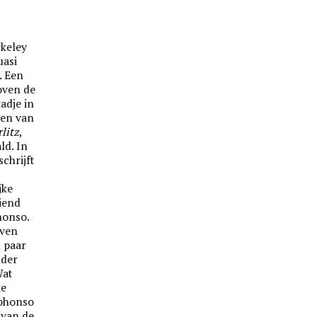
rkeley
uasi
. Een
oven de
adje in
een van
litz
,
ld. In
chrijft
jke
iend
honso.
oven
 paar
 der
Wat
ke
lphonso
n van de