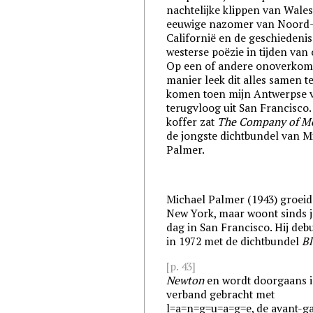
nachtelijke klippen van Wales
eeuwige nazomer van Noord
Californië en de geschiedenis
westerse poëzie in tijden van 
Op een of andere onoverkome
manier leek dit alles samen t
komen toen mijn Antwerpse 
terugvloog uit San Francisco. 
koffer zat
The Company of M
de jongste dichtbundel van M
Palmer.
Michael Palmer (1943) groeid
New York, maar woont sinds j
dag in San Francisco. Hij deb
in 1972 met de dichtbundel
Bl
[p. 43]
Newton
en wordt doorgaans 
verband gebracht met
l=a=n=g=u=a=g=e
, de avant-g