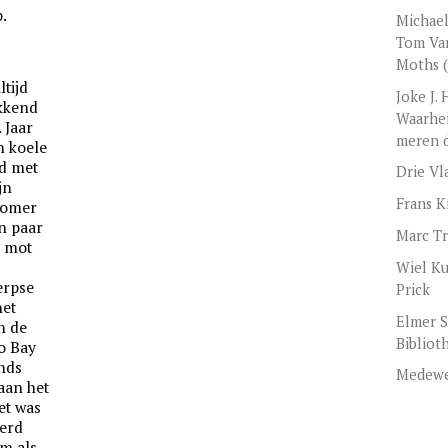
.
Michael
Tom Van
Moths (
ltijd
Joke J.
ikkend
Waarhei
. Jaar
meren 
en koele
gd met
Drie Vl
jn
Frans K
zomer
n paar
Marc Tr
 mot
Wiel Ku
erpse
Prick
het
Elmer S
an de
Bibliot
o Bay
inds
Medewe
aan het
et was
derd
om als