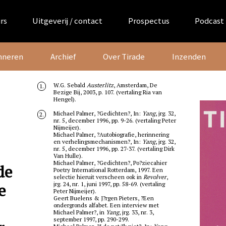
rs
Uitgeverij / contact
Prospectus
Podcast
nneren
Archief
Over Tirade
Inzenden
W.G. Sebald
Austerlitz
, Amsterdam, De
1.
Bezige Bij, 2003, p. 107. (vertaling Ria van
Hengel).
Michael Palmer, ?Gedichten?, In:
Yang
, jrg. 32,
2.
nr. 5, december 1996, pp. 9-26. (vertaling Peter
Nijmeijer).
Michael Palmer, ?Autobiografie, herinnering
en verhelingsmechanismen?, In:
Yang
, jrg. 32,
nr. 5, december 1996, pp. 27-37. (vertaling Dirk
Van Hulle).
Michael Palmer, ?Gedichten?, Po?ziecahier
de
Poetry International Rotterdam, 1997. Een
selectie hieruit verscheen ook in
Revolver
,
e
jrg. 24, nr. 1, juni 1997, pp. 58-69. (vertaling
Peter Nijmeijer).
Geert Buelens & J?rgen Pieters, ?Een
ondergronds alfabet. Een interview met
Michael Palmer?, in
Yang
, jrg. 33, nr. 3,
september 1997, pp. 290-299.