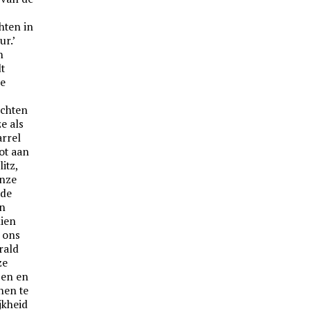
hten in
ur.’
n
t
re
chten
ze als
arrel
ot aan
itz,
onze
 de
n
hien
r ons
rald
ze
ssen en
nen te
jkheid