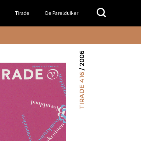
Search
Tirade
De Parelduiker
for:
/ 2006
TIRADE 416