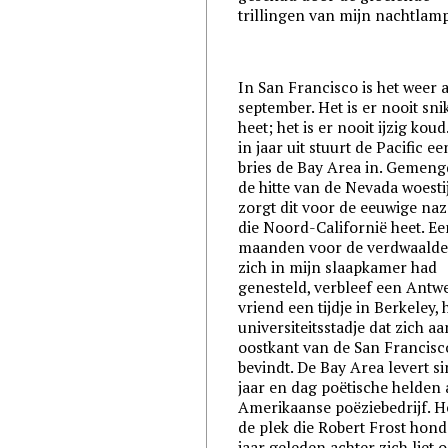
trillingen van mijn nachtlamp
In San Francisco is het weer a
september. Het is er nooit sn
heet; het is er nooit ijzig koud
in jaar uit stuurt de Pacific e
bries de Bay Area in. Gemen
de hitte van de Nevada woesti
zorgt dit voor de eeuwige na
die Noord-Californië heet. Ee
maanden voor de verdwaalde
zich in mijn slaapkamer had
genesteld, verbleef een Antw
vriend een tijdje in Berkeley, 
universiteitsstadje dat zich a
oostkant van de San Francisc
bevindt. De Bay Area levert s
jaar en dag poëtische helden 
Amerikaanse poëziebedrijf. H
de plek die Robert Frost hon
jaar geleden achter zich liet 