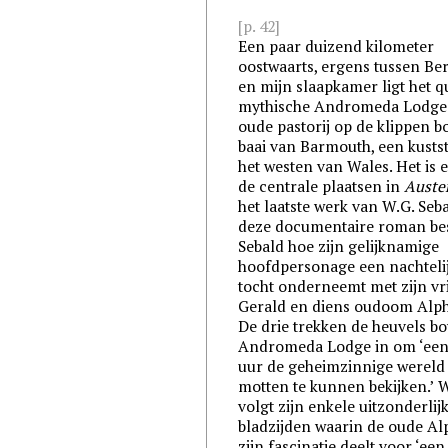
[p. 42]
Een paar duizend kilometer
oostwaarts, ergens tussen Be
en mijn slaapkamer ligt het q
mythische Andromeda Lodge
oude pastorij op de klippen b
baai van Barmouth, een kustst
het westen van Wales. Het is 
de centrale plaatsen in
Auster
het laatste werk van W.G. Seba
deze documentaire roman bes
Sebald hoe zijn gelijknamige
hoofdpersonage een nachteli
tocht onderneemt met zijn vr
Gerald en diens oudoom Alp
De drie trekken de heuvels b
Andromeda Lodge in om ‘een
uur de geheimzinnige wereld
motten te kunnen bekijken.’ 
volgt zijn enkele uitzonderlij
bladzijden waarin de oude A
zijn fascinatie deelt voor ‘ee