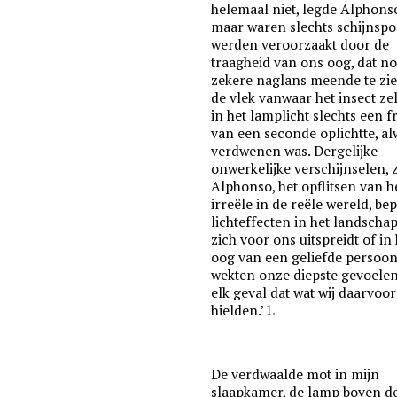
helemaal niet, legde Alphonso
maar waren slechts schijnspo
werden veroorzaakt door de
traagheid van ons oog, dat n
zekere naglans meende te zi
de vlek vanwaar het insect zel
in het lamplicht slechts een f
van een seconde oplichtte, a
verdwenen was. Dergelijke
onwerkelijke verschijnselen, 
Alphonso, het opflitsen van h
irreële in de reële wereld, be
lichteffecten in het landschap
zich voor ons uitspreidt of in 
oog van een geliefde persoon
wekten onze diepste gevoelen
elk geval dat wat wij daarvoor
1.
hielden.’
De verdwaalde mot in mijn
slaapkamer, de lamp boven d