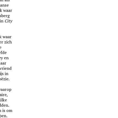
aanse
ek waar
nsberg
 in
City
ek waar
er zich
e
efde
ey en
jaar
vriend
js in
oëzie.
waarop
aire,
ilke
dden.
n is om
ben.