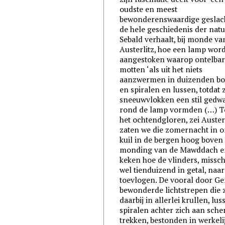
oudste en meest
bewonderenswaardige geslac
de hele geschiedenis der natu
Sebald verhaalt, bij monde va
Austerlitz, hoe een lamp word
aangestoken waarop ontelba
motten ‘als uit het niets
aanzwermen in duizenden bo
en spiralen en lussen, totdat 
sneeuwvlokken een stil gedw
rond de lamp vormden (…) T
het ochtendgloren, zei Austerl
zaten we die zomernacht in 
kuil in de bergen hoog boven
monding van de Mawddach e
keken hoe de vlinders, missc
wel tienduizend in getal, naa
toevlogen. De vooral door Ge
bewonderde lichtstrepen die 
daarbij in allerlei krullen, lu
spiralen achter zich aan sche
trekken, bestonden in werkeli