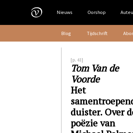
Skip
to
Nieuws
Oorshop
Auteu
content
Blog
Tijdschrift
Abo
[p. 41]
Tom Van de
Voorde
Het
samentroepen
duister. Over d
poëzie van