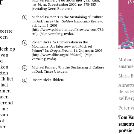
r
Michael Palmer, ?I do not/Ik niet?, In:
Yang
,
jrg. 36, nr. 3, september 2000, pp. 378-383.
(vertaling Geert Buelens).
Michael Palmer ?On the Sustaining of Culture
3.
in Dark Times? In:
Golden Handcuffs Review
,
vol. 1, nr. 5, 2005
(http://www.goldenhandcuffsreview.com/78.h
eerste
tml). (Mijn vertaling, nvda).
 een
Robert Hicks ?A Conversation in the
4.
Mountains. An Interview with Michael
leek op
Palmer? In:
Dragonfire
, nr. 14, 24 januari 2006
 van
(http://www.dfire.org/x1920.xml). (Mijn
vertaling, nvda).
Mohana
nd
amanue
nken
Michael Palmer, ?On the Sustaining of Culture
5.
in Dark Times?, ibidem.
kten
Maria B
Ik liet
Robert Hicks, ibidem.
6.
laat
Annette
omer.
de rade
cheen
zelfver
ierend
Peter v
t me
 van
Tom Va
ot
samentr
ker
poëzie 