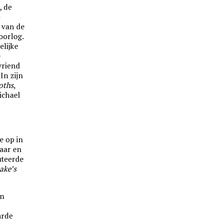
, de
-
 van de
oorlog.
lijke
e
vriend
In zijn
oths
,
ichael
e op in
aar en
uteerde
ake’s
in
arde