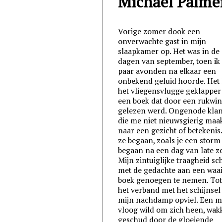
Michael Palme
Vorige zomer dook een
onverwachte gast in mijn
slaapkamer op. Het was in de 
dagen van september, toen ik
paar avonden na elkaar een
onbekend geluid hoorde. Het 
het vliegensvlugge geklapper
een boek dat door een rukwi
gelezen werd. Ongenode kla
die me niet nieuwsgierig maa
naar een gezicht of betekenis. 
ze begaan, zoals je een storm 
begaan na een dag van late z
Mijn zintuiglijke traagheid s
met de gedachte aan een waa
boek genoegen te nemen. To
het verband met het schijnsel
mijn nachdamp opviel. Een m
vloog wild om zich heen, wak
geschud door de gloeiende