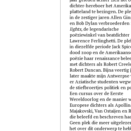
dichter-hereboer het Amerik
platteland te bezingen. De pl
in de zestiger jaren Allen Gi
en Bob Dylan verbroederden
lights
, de legendarische
poëziewinkel van beatdichter
Lawrence Ferlinghetti. De pl
in diezelfde periode Jack Spic
dood zoop en de Amerikaans
poëzie haar renaissance bele
met dichters als Robert Creel
Robert Duncan. Bijna veertig 
later maakte mijn Antwerpse 
er Aziatische studenten wegwi
de stiefbroertjes politiek en p
Een cursus over de Eerste
Wereldoorlog en de manier 
Europese dichters als Apollin
Majakovski, Van Ostaijen en R
die beleefd en beschreven ha
Geen plek die meer uitgeleze
het over dit onderwerp te heb