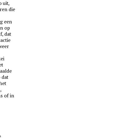
 uit,
ren die
og een
en op
f, dat
ractie
lweer
zei
et
paalde
 dat
het
,
s of in
e