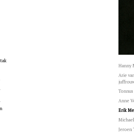
tak
Hanny M
Arie va
h
juffrou
?
Tonnus 
Anne V
?
en
Erik Me
Michae
Jeroen 