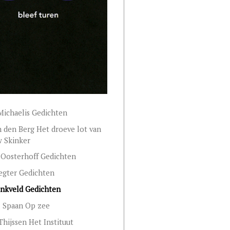
ichaelis Gedichten
n den Berg Het droeve lot van
w Skinker
Oosterhoff Gedichten
egter Gedichten
nkveld Gedichten
l Spaan Op zee
Thijssen Het Instituut