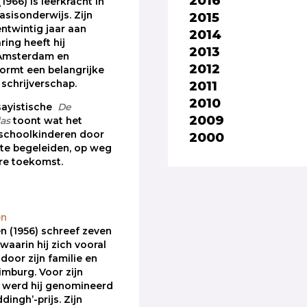
2016
1966) is leerkracht in
2015
asisonderwijs. Zijn
entwintig jaar aan
2014
ing heeft hij
2013
Amsterdam en
2012
vormt een belangrijke
2011
 schrijverschap.
2010
ssayistische
De
2009
las
toont wat het
ischoolkinderen door
2000
 te begeleiden, op weg
re toekomst.
en
n (1956) schreef zeven
waarin hij zich vooral
 door zijn familie en
Limburg. Voor zijn
 werd hij genomineerd
dingh’-prijs. Zijn