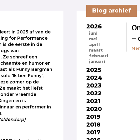
Blog archief
2026
On
deert in 2025 af van de
juni
– 
ting for Performance
mei
 is de eerste in de
april
Men
maart
logs van
februari
. Ze schreef een
januari
 schaamte en humor en
2025
ast als Funny Bergman
solo ‘Ik ben Funny’,
2024
eze zomer op de
2023
Ze maakt het liefst
2022
jzonder Vreemde
2021
ingen en is
winnaar en performer in
2020
.
2019
 Woldendorp)
2018
2017