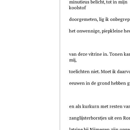
minutieus belicht, tot in mijn
koolstof
doorgemeten, lig ik onbegre
het onwennige, piepkleine h
van deze vitrine in. Tonen ka
mij,
toelichten niet. Moet ik daarv
eeuwen in de grond hebben g
en als kurkurn met resten van
zanglijsterborstjes uit een R
latrine bij Nijmegen zijn opge