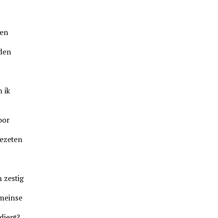
pen
eden
n ik
oor
ezeten
 zestig
omeinse
diept?