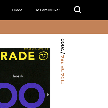
Search
Tirade
De Parelduiker
for:
/ 2000
TIRADE 384