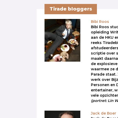
Tirade bloggers
Bibi Roos
Bibi Roos stu
opleiding Wri
aan de HKU en
reeks Tiradeb
afstudeerders
scriptie over
maakt daarna
de explosieve 
waarmee ze d
Parade staat. 
werk over Bi
Personen en D
entertainer, 
vele opzichten
(portret: Lin
Jack de Boer