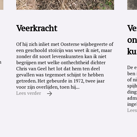
Veerkracht
Ve
on
Of hij zich inliet met Oosterse wijsbegeerte of
ku
een geschoold stoïcijn was weet ik niet, maar
zonder dit soort levenskunsten kan ik niet
n
begrijpen met welke onthechtheid dichter
De e
Chris van Geel het lot dat hem ten deel
ben 
gevallen was tegemoet schijnt te hebben
of n
getreden. Het gebeurde in 1972, twee jaar
spij
voor zijn overlijden, toen hij...
ding
Lees verder
admi
inge
Lees