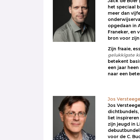
Jack de Boer (
het speciaal b
meer dan vijf
onderwijservar
opgedaan in 
Franeker, en 
bron voor zijn
Zijn fraaie, e
gelukkigste k
betekent bas
een jaar heen
naar een bete
Jos Versteeg
Jos Versteege
dichtbundels, 
liet inspireren
zijn jeugd in 
debuutbundel
voor de C. Bud