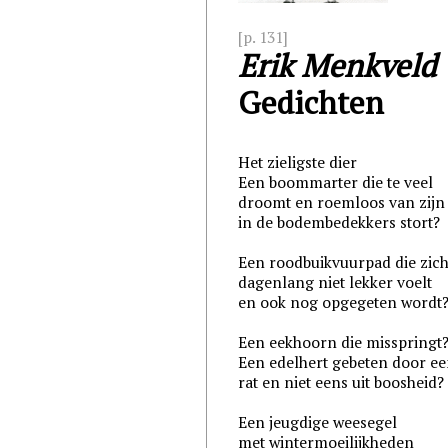
[p. 131]
Erik Menkveld
Gedichten
Het zieligste dier
Een boommarter die te veel
droomt en roemloos van zijn 
in de bodembedekkers stort?
Een roodbuikvuurpad die zic
dagenlang niet lekker voelt
en ook nog opgegeten wordt
Een eekhoorn die misspringt
Een edelhert gebeten door e
rat en niet eens uit boosheid?
Een jeugdige weesegel
met wintermoeilijkheden