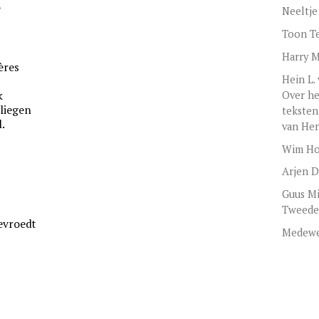
?
Neeltje
Toon T
Harry 
ères
Hein L.
Over he
k
liegen
teksten
.
van He
Wim Ho
Arjen D
Guus Mi
Tweede
evroedt
Medewe