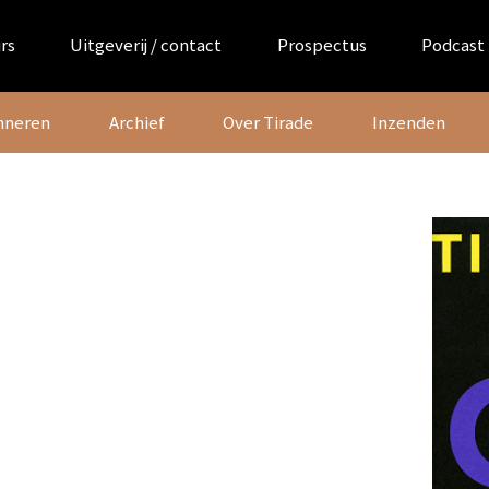
rs
Uitgeverij / contact
Prospectus
Podcast
nneren
Archief
Over Tirade
Inzenden