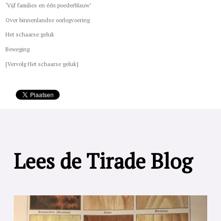
‘Vijf families en één poederblauw’
Over binnenlandse oorlogvoering
Het schaarse geluk
Beweging
[Vervolg Het schaarse geluk]
Lees de Tirade Blog