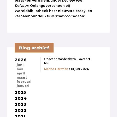
essay- en verhalenbundel
De neef van
Delvaux.
Onlangs verscheen bij
Wereldbibliotheek haar nieuwste essay- en
verhalenbundel:
De verzuimcoördinator
.
Blog archief
Onder de moede blaren – over het
2026
bos
juni
Menno Hartman
/ 18 juni 2026
mei
april
maart
februari
januari
2025
2024
2023
2022
2021