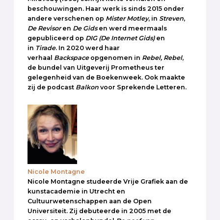
beschouwingen. Haar werk is sinds 2015 onder
andere verschenen op
Mister Motley
, in
Streven
,
De Revisor
en
De Gids
en werd meermaals
gepubliceerd op
DIG
(De Internet Gids)
en
in
Tirade
. In 2020 werd haar
verhaal
Backspace
opgenomen in
Rebel, Rebel
,
de bundel van Uitgeverij Prometheus ter
gelegenheid van de Boekenweek. Ook maakte
zij de podcast
Balkon
voor Sprekende Letteren.
Nicole Montagne
Nicole Montagne studeerde Vrije Grafiek aan de
kunstacademie in Utrecht en
Cultuurwetenschappen aan de Open
Universiteit. Zij debuteerde in 2005 met de