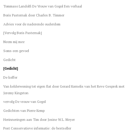
Tommaso Landolfi De Vrouw van Gogol Een verhaal
Boris Pasternak door Charles B. Timmer
Advies voor de naderende ouderdom
[Vervolg Boris Pasternak]
Neem mij mee
Soms een gevoel
Gedicht
[Gedicht]
De koffer
Van kelderwoning tot eigen flat door Gerard Kornelis van het Reve Gesprek met
Jeremy Kingston
vervolg De vrouw van Gogol
Gedichten van Pierre Kemp
Herinneringen aan Tim door Josine W.L. Meyer
Post Conservatieve informatie: de bestseller