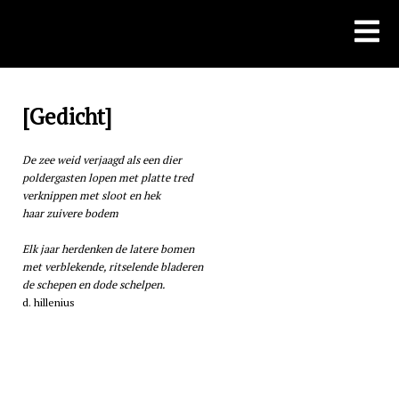
Skip
to
content
[Gedicht]
De zee weid verjaagd als een dier
poldergasten lopen met platte tred
verknippen met sloot en hek
haar zuivere bodem
Elk jaar herdenken de latere bomen
met verblekende, ritselende bladeren
de schepen en dode schelpen.
d. hillenius