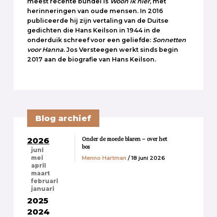
meest recente bundel is
Woon ik hier
, met
herinneringen van oude mensen. In 2016
publiceerde hij zijn vertaling van de Duitse
gedichten die Hans Keilson in 1944 in de
onderduik schreef voor een geliefde:
Sonnetten
voor Hanna
. Jos Versteegen werkt sinds begin
2017 aan de biografie van Hans Keilson.
Blog archief
Onder de moede blaren – over het
2026
bos
juni
Menno Hartman
/ 18 juni 2026
mei
april
maart
februari
januari
2025
2024