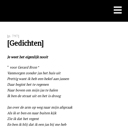
Skip
to
content
[p. 797]
[Gedichten]
Je weet het eigenlijk nooit
voor Gerard Bron
Vanmorgen zonder jas het huis uit
Prettig want ik heb een hekel aan jassen
Daar begint het te regenen
Naar boven om mijn jas te halen
Ik ben de straat uit en het is droog
Jas over de arm op weg naar mijn afspraak
Als ik er ben en naar buiten kijk
Zie ik dat het regent
En ben ik blij dat ik een jas bij me heb