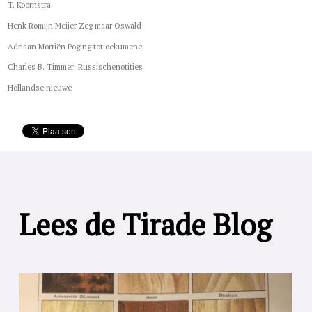
T. Koornstra
Henk Romijn Meijer Zeg maar Oswald
Adriaan Morriën Poging tot oekumene
Charles B. Timmer. Russischenotities
Hollandse nieuwe
Lees de Tirade Blog