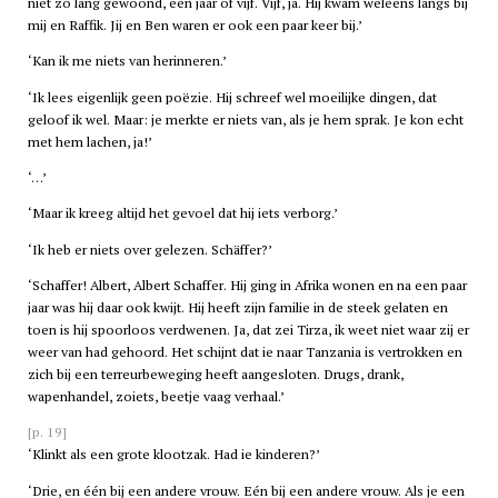
niet zo lang gewoond, een jaar of vijf. Vijf, ja. Hij kwam weleens langs bij
mij en Raffik. Jij en Ben waren er ook een paar keer bij.’
‘Kan ik me niets van herinneren.’
‘Ik lees eigenlijk geen poëzie. Hij schreef wel moeilijke dingen, dat
geloof ik wel. Maar: je merkte er niets van, als je hem sprak. Je kon echt
met hem lachen, ja!’
‘…’
‘Maar ik kreeg altijd het gevoel dat hij iets verborg.’
‘Ik heb er niets over gelezen. Schäffer?’
‘Schaffer! Albert, Albert Schaffer. Hij ging in Afrika wonen en na een paar
jaar was hij daar ook kwijt. Hij heeft zijn familie in de steek gelaten en
toen is hij spoorloos verdwenen. Ja, dat zei Tirza, ik weet niet waar zij er
weer van had gehoord. Het schijnt dat ie naar Tanzania is vertrokken en
zich bij een terreurbeweging heeft aangesloten. Drugs, drank,
wapenhandel, zoiets, beetje vaag verhaal.’
[p. 19]
‘Klinkt als een grote klootzak. Had ie kinderen?’
‘Drie, en één bij een andere vrouw. Eén bij een andere vrouw. Als je een