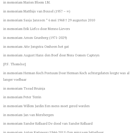
in memoriam Marion Bloem I.M.
in memoriam Matthijs van Boxsel (1957 – ∞)
in memoriam Sasja Janssen * 6 mei 1968 † 29 augustus 2010
in memoriam Erik Liefco door Menno Lievers
in memoriam Arnon Grunberg (1971-2029)
in memoriam Atte Jongstra Omheen het gat
in memoriam August Hans den Boef door Nora Oomen Capteyn
[P.F. Thomése]
in memoriam Herman Koch Postuum Door Herman Koch achtergelaten leegte was al
langer voelbaar
in memoriam Tsead Bruinja
in memoriam Peter Terrin
in memoriam Willem Jardin Een mens moet gered worden
in memoriam Jan van Mersbergen
in memoriam Sander Kollaard De dood van Sander Kollaard
in memoriam Anton Korteweg (1944-2011) Een minzaam letterheer