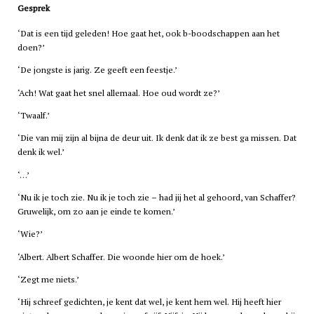
Gesprek
‘Dat is een tijd geleden! Hoe gaat het, ook b-boodschappen aan het
doen?’
‘De jongste is jarig. Ze geeft een feestje.’
‘Ach! Wat gaat het snel allemaal. Hoe oud wordt ze?’
‘Twaalf.’
‘Die van mij zijn al bijna de deur uit. Ik denk dat ik ze best ga missen. Dat
denk ik wel.’
‘…’
‘Nu ik je toch zie. Nu ik je toch zie – had jij het al gehoord, van Schaffer?
Gruwelijk, om zo aan je einde te komen.’
‘Wie?’
‘Albert. Albert Schaffer. Die woonde hier om de hoek.’
‘Zegt me niets.’
‘Hij schreef gedichten, je kent dat wel, je kent hem wel. Hij heeft hier