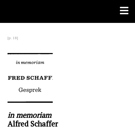
Skip
to
content
[p. 18]
in memoriam
Alfred Schaffer