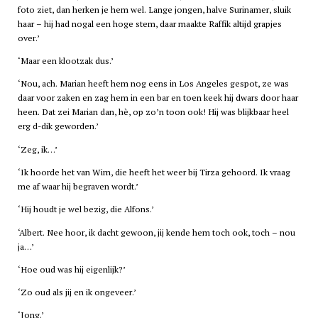
foto ziet, dan herken je hem wel. Lange jongen, halve Surinamer, sluik
haar – hij had nogal een hoge stem, daar maakte Raffik altijd grapjes
over.’
‘Maar een klootzak dus.’
‘Nou, ach. Marian heeft hem nog eens in Los Angeles gespot, ze was
daar voor zaken en zag hem in een bar en toen keek hij dwars door haar
heen. Dat zei Marian dan, hè, op zo’n toon ook! Hij was blijkbaar heel
erg d-dik geworden.’
‘Zeg, ik…’
‘Ik hoorde het van Wim, die heeft het weer bij Tirza gehoord. Ik vraag
me af waar hij begraven wordt.’
‘Hij houdt je wel bezig, die Alfons.’
‘Albert. Nee hoor, ik dacht gewoon, jij kende hem toch ook, toch – nou
ja…’
‘Hoe oud was hij eigenlijk?’
‘Zo oud als jij en ik ongeveer.’
‘Jong.’