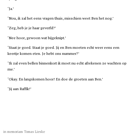
‘Ja.’
‘Nou, ik zal het eens vragen thuis, misschien weet Ben het nog.’
‘Zeg, heb je je haar geverfd?’
‘Nee hoor, gewoon wat bijgeknipt.’
‘Staat je goed. Staat je goed. Jij en Ben moeten echt weer eens een
keertje komen eten. Je hebt ons nummer?’
‘Ik zal even bellen binnenkort ik moet nu echt afrekenen ze wachten op
me.’
‘Okay. En langskomen hoor! En doe de groeten aan Ben.’
‘Jij aan Raffik!’
in memoriam Tomas Lieske