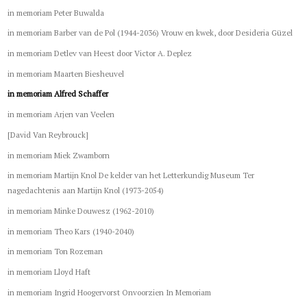
in memoriam Peter Buwalda
in memoriam Barber van de Pol (1944-2036) Vrouw en kwek, door Desideria Güzel
in memoriam Detlev van Heest door Victor A. Deplez
in memoriam Maarten Biesheuvel
in memoriam Alfred Schaffer
in memoriam Arjen van Veelen
[David Van Reybrouck]
in memoriam Miek Zwamborn
in memoriam Martijn Knol De kelder van het Letterkundig Museum Ter
nagedachtenis aan Martijn Knol (1973-2054)
in memoriam Minke Douwesz (1962-2010)
in memoriam Theo Kars (1940-2040)
in memoriam Ton Rozeman
in memoriam Lloyd Haft
in memoriam Ingrid Hoogervorst Onvoorzien In Memoriam