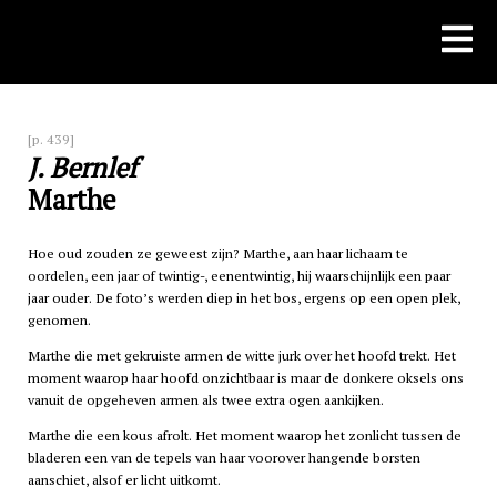
Skip
to
content
[p. 439]
J. Bernlef
Marthe
Hoe oud zouden ze geweest zijn? Marthe, aan haar lichaam te
oordelen, een jaar of twintig-, eenentwintig, hij waarschijnlijk een paar
jaar ouder. De foto’s werden diep in het bos, ergens op een open plek,
genomen.
Marthe die met gekruiste armen de witte jurk over het hoofd trekt. Het
moment waarop haar hoofd onzichtbaar is maar de donkere oksels ons
vanuit de opgeheven armen als twee extra ogen aankijken.
Marthe die een kous afrolt. Het moment waarop het zonlicht tussen de
bladeren een van de tepels van haar voorover hangende borsten
aanschiet, alsof er licht uitkomt.