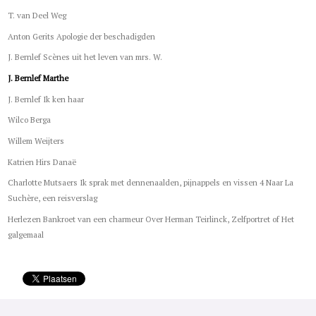
T. van Deel Weg
Anton Gerits Apologie der beschadigden
J. Bernlef Scènes uit het leven van mrs. W.
J. Bernlef Marthe
J. Bernlef Ik ken haar
Wilco Berga
Willem Weijters
Katrien Hirs Danaë
Charlotte Mutsaers Ik sprak met dennenaalden, pijnappels en vissen 4 Naar La
Suchère, een reisverslag
Herlezen Bankroet van een charmeur Over Herman Teirlinck, Zelfportret of Het
galgemaal