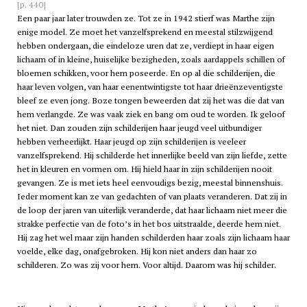
[p. 440]
Een paar jaar later trouwden ze. Tot ze in 1942 stierf was Marthe zijn
enige model. Ze moet het vanzelfsprekend en meestal stilzwijgend
hebben ondergaan, die eindeloze uren dat ze, verdiept in haar eigen
lichaam of in kleine, huiselijke bezigheden, zoals aardappels schillen of
bloemen schikken, voor hem poseerde. En op al die schilderijen, die
haar leven volgen, van haar eenentwintigste tot haar drieënzeventigste
bleef ze even jong. Boze tongen beweerden dat zij het was die dat van
hem verlangde. Ze was vaak ziek en bang om oud te worden. Ik geloof
het niet. Dan zouden zijn schilderijen haar jeugd veel uitbundiger
hebben verheerlijkt. Haar jeugd op zijn schilderijen is veeleer
vanzelfsprekend. Hij schilderde het innerlijke beeld van zijn liefde, zette
het in kleuren en vormen om. Hij hield haar in zijn schilderijen nooit
gevangen. Ze is met iets heel eenvoudigs bezig, meestal binnenshuis.
Ieder moment kan ze van gedachten of van plaats veranderen. Dat zij in
de loop der jaren van uiterlijk veranderde, dat haar lichaam niet meer die
strakke perfectie van de foto’s in het bos uitstraalde, deerde hem niet.
Hij zag het wel maar zijn handen schilderden haar zoals zijn lichaam haar
voelde, elke dag, onafgebroken. Hij kon niet anders dan haar zo
schilderen. Zo was zij voor hem. Voor altijd. Daarom was hij schilder.