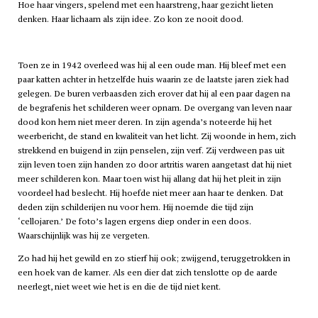
Hoe haar vingers, spelend met een haarstreng, haar gezicht lieten
denken. Haar lichaam als zijn idee. Zo kon ze nooit dood.
Toen ze in 1942 overleed was hij al een oude man. Hij bleef met een
paar katten achter in hetzelfde huis waarin ze de laatste jaren ziek had
gelegen. De buren verbaasden zich erover dat hij al een paar dagen na
de begrafenis het schilderen weer opnam. De overgang van leven naar
dood kon hem niet meer deren. In zijn agenda’s noteerde hij het
weerbericht, de stand en kwaliteit van het licht. Zij woonde in hem, zich
strekkend en buigend in zijn penselen, zijn verf. Zij verdween pas uit
zijn leven toen zijn handen zo door artritis waren aangetast dat hij niet
meer schilderen kon. Maar toen wist hij allang dat hij het pleit in zijn
voordeel had beslecht. Hij hoefde niet meer aan haar te denken. Dat
deden zijn schilderijen nu voor hem. Hij noemde die tijd zijn
‘cellojaren.’ De foto’s lagen ergens diep onder in een doos.
Waarschijnlijk was hij ze vergeten.
Zo had hij het gewild en zo stierf hij ook; zwijgend, teruggetrokken in
een hoek van de kamer. Als een dier dat zich tenslotte op de aarde
neerlegt, niet weet wie het is en die de tijd niet kent.