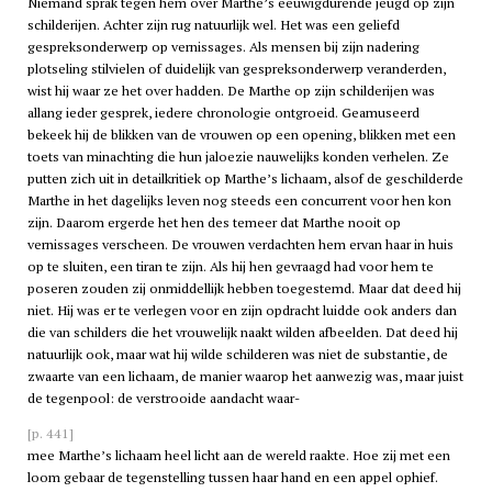
Niemand sprak tegen hem over Marthe’s eeuwigdurende jeugd op zijn
schilderijen. Achter zijn rug natuurlijk wel. Het was een geliefd
gespreksonderwerp op vernissages. Als mensen bij zijn nadering
plotseling stilvielen of duidelijk van gespreksonderwerp veranderden,
wist hij waar ze het over hadden. De Marthe op zijn schilderijen was
allang ieder gesprek, iedere chronologie ontgroeid. Geamuseerd
bekeek hij de blikken van de vrouwen op een opening, blikken met een
toets van minachting die hun jaloezie nauwelijks konden verhelen. Ze
putten zich uit in detailkritiek op Marthe’s lichaam, alsof de geschilderde
Marthe in het dagelijks leven nog steeds een concurrent voor hen kon
zijn. Daarom ergerde het hen des temeer dat Marthe nooit op
vernissages verscheen. De vrouwen verdachten hem ervan haar in huis
op te sluiten, een tiran te zijn. Als hij hen gevraagd had voor hem te
poseren zouden zij onmiddellijk hebben toegestemd. Maar dat deed hij
niet. Hij was er te verlegen voor en zijn opdracht luidde ook anders dan
die van schilders die het vrouwelijk naakt wilden afbeelden. Dat deed hij
natuurlijk ook, maar wat hij wilde schilderen was niet de substantie, de
zwaarte van een lichaam, de manier waarop het aanwezig was, maar juist
de tegenpool: de verstrooide aandacht waar-
[p. 441]
mee Marthe’s lichaam heel licht aan de wereld raakte. Hoe zij met een
loom gebaar de tegenstelling tussen haar hand en een appel ophief.