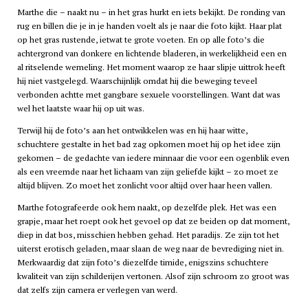
Marthe die – naakt nu – in het gras hurkt en iets bekijkt. De ronding van
rug en billen die je in je handen voelt als je naar die foto kijkt. Haar plat
op het gras rustende, ietwat te grote voeten. En op alle foto’s die
achtergrond van donkere en lichtende bladeren, in werkelijkheid een en
al ritselende wemeling. Het moment waarop ze haar slipje uittrok heeft
hij niet vastgelegd. Waarschijnlijk omdat hij die beweging teveel
verbonden achtte met gangbare sexuele voorstellingen. Want dat was
wel het laatste waar hij op uit was.
Terwijl hij de foto’s aan het ontwikkelen was en hij haar witte,
schuchtere gestalte in het bad zag opkomen moet hij op het idee zijn
gekomen – de gedachte van iedere minnaar die voor een ogenblik even
als een vreemde naar het lichaam van zijn geliefde kijkt – zo moet ze
altijd blijven. Zo moet het zonlicht voor altijd over haar heen vallen.
Marthe fotografeerde ook hem naakt, op dezelfde plek. Het was een
grapje, maar het roept ook het gevoel op dat ze beiden op dat moment,
diep in dat bos, misschien hebben gehad. Het paradijs. Ze zijn tot het
uiterst erotisch geladen, maar slaan de weg naar de bevrediging niet in.
Merkwaardig dat zijn foto’s diezelfde timide, enigszins schuchtere
kwaliteit van zijn schilderijen vertonen. Alsof zijn schroom zo groot was
dat zelfs zijn camera er verlegen van werd.