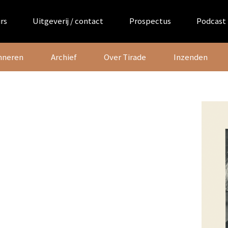
rs
Uitgeverij / contact
Prospectus
Podcast
nneren
Archief
Over Tirade
Inzenden