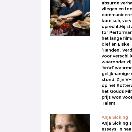
absurde verha
vliegen en to
communiceren.
komisch, ver
oprecht.Hij st
for Performa
het lange film
dief en Elske’
‘Handen’. Verde
voor verschil
waaronder zij
‘bröd’ waarme
gelijknamige v
stond. Zijn V
op het Rotte
het Gouds Film
prijs won voo
Talent.
Anja Sicking
Anja Sicking 
essays. In haa