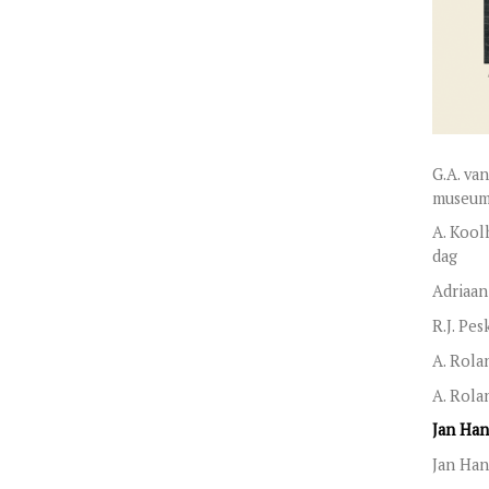
G.A. va
museum
A. Kool
dag
Adriaan
R.J. Pe
A. Rola
A. Rola
Jan Ha
Jan Han