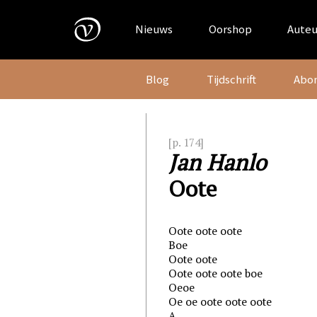
Skip
to
Nieuws
Oorshop
Auteu
content
Blog
Tijdschrift
Abo
[p. 174]
Jan Hanlo
Oote
Oote oote oote
Boe
Oote oote
Oote oote oote boe
Oeoe
Oe oe oote oote oote
A