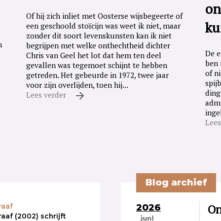
on
Of hij zich inliet met Oosterse wijsbegeerte of
ku
een geschoold stoïcijn was weet ik niet, maar
zonder dit soort levenskunsten kan ik niet
n
begrijpen met welke onthechtheid dichter
De e
Chris van Geel het lot dat hem ten deel
ben 
gevallen was tegemoet schijnt te hebben
of n
getreden. Het gebeurde in 1972, twee jaar
spij
voor zijn overlijden, toen hij...
ding
Lees verder
admi
inge
Lees
Blog archief
2026
On
raaf
aaf (2002) schrijft
juni