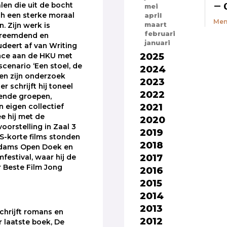
– 
len die uit de bocht
mei
ch een sterke moraal
april
Men
maart
 Zijn werk is
februari
vreemdend en
januari
udeert af van Writing
2025
nce aan de HKU met
scenario ‘Een stoel, de
2024
 en zijn onderzoek
2023
r schrijft hij toneel
2022
lende groepen,
2021
n eigen collectief
e hij met de
2020
oorstelling in Zaal 3
2019
HS-korte films stonden
2018
rdams Open Doek en
2017
festival, waar hij de
r Beste Film Jong
2016
2015
2014
2013
schrijft romans en
2012
r laatste boek, De