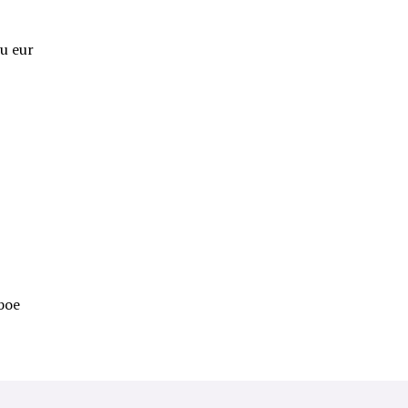
u eur
 boe