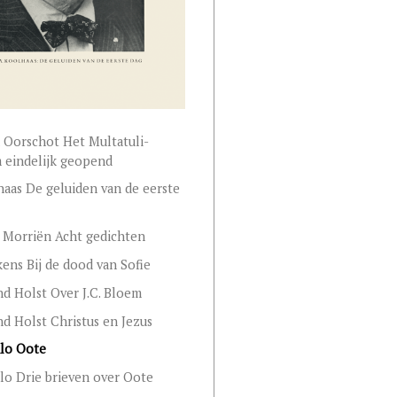
n Oorschot Het Multatuli-
 eindelijk geopend
haas De geluiden van de eerste
 Morriën Acht gedichten
skens Bij de dood van Sofie
nd Holst Over J.C. Bloem
nd Holst Christus en Jezus
nlo Oote
lo Drie brieven over Oote