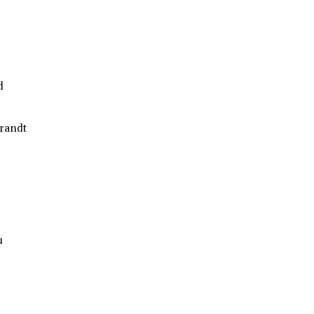
d
randt
u