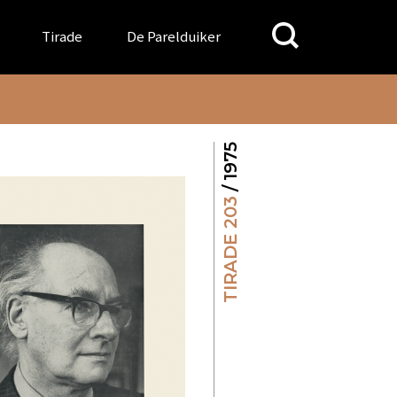
Search
Tirade
De Parelduiker
for:
/ 1975
TIRADE 203