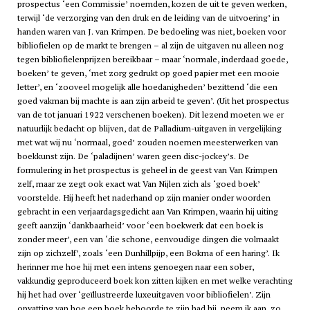
prospectus ‘een Commissie’ noemden, kozen de uit te geven werken,
terwijl ‘de verzorging van den druk en de leiding van de uitvoering’ in
handen waren van J. van Krimpen. De bedoeling was niet, boeken voor
bibliofielen op de markt te brengen – al zijn de uitgaven nu alleen nog
tegen bibliofielenprijzen bereikbaar – maar ‘normale, inderdaad goede,
boeken’ te geven, ‘met zorg gedrukt op goed papier met een mooie
letter’, en ‘zooveel mogelijk alle hoedanigheden’ bezittend ‘die een
goed vakman bij machte is aan zijn arbeid te geven’. (Uit het prospectus
van de tot januari 1922 verschenen boeken). Dit lezend moeten we er
natuurlijk bedacht op blijven, dat de Palladium-uitgaven in vergelijking
met wat wij nu ‘normaal, goed’ zouden noemen meesterwerken van
boekkunst zijn. De ‘paladijnen’ waren geen disc-jockey’s. De
formulering in het prospectus is geheel in de geest van Van Krimpen
zelf, maar ze zegt ook exact wat Van Nijlen zich als ‘goed boek’
voorstelde. Hij heeft het naderhand op zijn manier onder woorden
gebracht in een verjaardagsgedicht aan Van Krimpen, waarin hij uiting
geeft aanzijn ‘dankbaarheid’ voor ‘een boekwerk dat een boek is
zonder meer’, een van ‘die schone, eenvoudige dingen die volmaakt
zijn op zichzelf’, zoals ‘een Dunhillpijp, een Bokma of een haring’. Ik
herinner me hoe hij met een intens genoegen naar een sober,
vakkundig geproduceerd boek kon zitten kijken en met welke verachting
hij het had over ‘geïllustreerde luxeuitgaven voor bibliofielen’. Zijn
opvatting van hoe een boek behoorde te zijn had hij, neem ik aan, zo