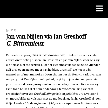
Skip
to
content
[p. 553]
Jan van Nijlen via Jan Greshoff
C. Bittremieux
Er moeten ergens,
dans la mémoire de Dieu
, notulen bestaan van de
eerste ontmoeting tussen Jan Greshoff en Jan van Nijlen. Voor ons zijn
die helaas niet toegankelijk. En het ziet ernaar uit dat de beide vrienden
zelf er al geen inzage meer van hadden. Greshoff, die het in zijn
memoires of met memoires doorschoten geschriften vrij vaak over zijn
omgang met Van Nijlen heeft gehad, zegt bij mijn weten nergens iets
precies over de oorsprong van hun vriendschap. Jan van Nijlen van zijn
kant, toen Louis Gillet hem ondervroeg ter voorbereiding van zijn
proefschrift over
Jan Greshoff, zijn poëzie en poëtiek
(1971), volstond
en moest blijkbaar volstaan met de mededeling, dat hij Greshoff al ‘een
tijdje’ kende vóór deze, in mei 1910, te Antwerpen over Boutens kwam