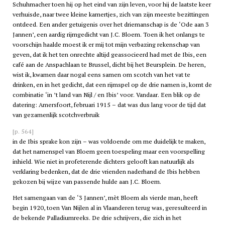
Schuhmacher toen hij op het eind van zijn leven, voor hij de laatste keer
verhuisde, naar twee kleine kamertjes, zich van zijn meeste bezittingen
ontdeed. Een ander getuigenis over het driemanschap is de ‘Ode aan 3
Jannen’, een aardig rijmgedicht van J.C. Bloem. Toen ik het onlangs te
voorschijn haalde moest ik er mij tot mijn verbazing rekenschap van
geven, dat ik het ten onrechte altijd geassocieerd had met de Ibis, een
café aan de Anspachlaan te Brussel, dicht bij het Beursplein. De heren,
wist ik, kwamen daar nogal eens samen om scotch van het vat te
drinken, en in het gedicht, dat een rijmspel op de drie namen is, komt de
combinatie ‘in ’t land van Nijl / en Ibis’ voor. Vandaar. Een blik op de
datering: Amersfoort, februari 1915 – dat was dus lang voor de tijd dat
van gezamenlijk scotchverbruik
[p. 564]
in de Ibis sprake kon zijn – was voldoende om me duidelijk te maken,
dat het namenspel van Bloem geen toespeling maar een voorspelling
inhield. Wie niet in profeterende dichters gelooft kan natuurlijk als
verklaring bedenken, dat de drie vrienden naderhand de Ibis hebben
gekozen bij wijze van passende hulde aan J.C. Bloem.
Het samengaan van de ‘3 Jannen’, mèt Bloem als vierde man, heeft
begin 1920, toen Van Nijlen al in Vlaanderen terug was, geresulteerd in
de bekende Palladiumreeks. De drie schrijvers, die zich in het