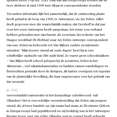
spreken (noot 3 op blz. 328). Daar kan aan toegevoegd worden dat de
twee dichters al eind 1909 met elkaar in correspondentie stonden.
Tot nadere informatie lijkt het aannemelijk, dat de ontmoeting plaats
heeft gehad in de loop van 1909, te Antwerpen, via Ary Delen. Gillet
deelt gegevens mee die waarschijnlijk maken, dat Greshoff in dat jaar
voor het eerst Antwerpen heeft aangedaan; het reisje zou verband
hebben gehouden met zijn functie als secretaris der redactie van het
Haagse weekblad
De Hofstad
, waar Ary Delen Antwerps correspondent
van was. Delen nu behoorde tot Van Nijlens oudste en intiemste
vrienden: ‘Mijn trouwe vriend uit oude dagen’ heet hij in een
schriftelijke opdracht van
Het oude kind.
Ze waren geen schoolmakkers
– Van Nijlen heeft school gelopen bij de jezuïeten, Delen in het
Atheneum -, wel vakantiekameraden en hadden samen wandelingen en
fietstochten gemaakt door de Kempen, dit laatste overigens tot ergernis
van de plaatselijke bevolking, die haar ongenoegen over het gebruik van
dat vreemde
[p. 554]
vervoermiddel samenvatte in het kernachtige scheldwoord: vuil
Ollanders! Het is een redelijke veronderstelling dat Delen zijn jongere
vriend, die al twee bundels op zijn naam had staan, in
De nieuwe Gids
en
in
Europa
essays had gepubliceerd en vrij bedrijvig was in het Antwerpse
literaire leven, met zijn échte Ollandse gast in contact heeft gebracht.