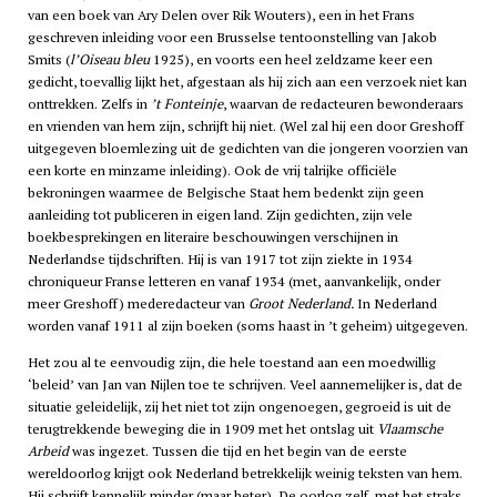
van een boek van Ary Delen over Rik Wouters), een in het Frans
geschreven inleiding voor een Brusselse tentoonstelling van Jakob
Smits (
l’Oiseau bleu
1925), en voorts een heel zeldzame keer een
gedicht, toevallig lijkt het, afgestaan als hij zich aan een verzoek niet kan
onttrekken. Zelfs in
’t Fonteinje
, waarvan de redacteuren bewonderaars
en vrienden van hem zijn, schrijft hij niet. (Wel zal hij een door Greshoff
uitgegeven bloemlezing uit de gedichten van die jongeren voorzien van
een korte en minzame inleiding). Ook de vrij talrijke officiële
bekroningen waarmee de Belgische Staat hem bedenkt zijn geen
aanleiding tot publiceren in eigen land. Zijn gedichten, zijn vele
boekbesprekingen en literaire beschouwingen verschijnen in
Nederlandse tijdschriften. Hij is van 1917 tot zijn ziekte in 1934
chroniqueur Franse letteren en vanaf 1934 (met, aanvankelijk, onder
meer Greshoff) mederedacteur van
Groot Nederland.
In Nederland
worden vanaf 1911 al zijn boeken (soms haast in ’t geheim) uitgegeven.
Het zou al te eenvoudig zijn, die hele toestand aan een moedwillig
‘beleid’ van Jan van Nijlen toe te schrijven. Veel aannemelijker is, dat de
situatie geleidelijk, zij het niet tot zijn ongenoegen, gegroeid is uit de
terugtrekkende beweging die in 1909 met het ontslag uit
Vlaamsche
Arbeid
was ingezet. Tussen die tijd en het begin van de eerste
wereldoorlog krijgt ook Nederland betrekkelijk weinig teksten van hem.
Hij schrijft kennelijk minder (maar beter). De oorlog zelf, met het straks