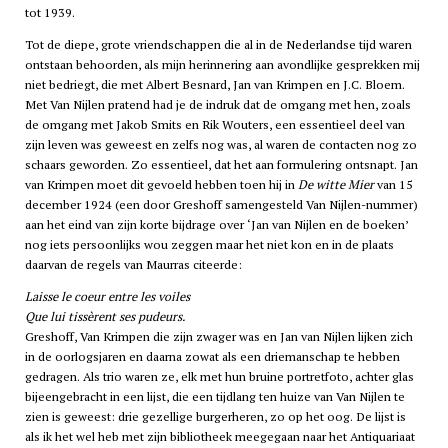
tot 1939.
Tot de diepe, grote vriendschappen die al in de Nederlandse tijd waren
ontstaan behoorden, als mijn herinnering aan avondlijke gesprekken mij
niet bedriegt, die met Albert Besnard, Jan van Krimpen en J.C. Bloem.
Met Van Nijlen pratend had je de indruk dat de omgang met hen, zoals
de omgang met Jakob Smits en Rik Wouters, een essentieel deel van
zijn leven was geweest en zelfs nog was, al waren de contacten nog zo
schaars geworden. Zo essentieel, dat het aan formulering ontsnapt. Jan
van Krimpen moet dit gevoeld hebben toen hij in
De witte Mier
van 15
december 1924 (een door Greshoff samengesteld Van Nijlen-nummer)
aan het eind van zijn korte bijdrage over ‘Jan van Nijlen en de boeken’
nog iets persoonlijks wou zeggen maar het niet kon en in de plaats
daarvan de regels van Maurras citeerde:
Laisse le coeur entre les voiles
Que lui tissèrent ses pudeurs.
Greshoff, Van Krimpen die zijn zwager was en Jan van Nijlen lijken zich
in de oorlogsjaren en daarna zowat als een driemanschap te hebben
gedragen. Als trio waren ze, elk met hun bruine portretfoto, achter glas
bijeengebracht in een lijst, die een tijdlang ten huize van Van Nijlen te
zien is geweest: drie gezellige burgerheren, zo op het oog. De lijst is
als ik het wel heb met zijn bibliotheek meegegaan naar het Antiquariaat