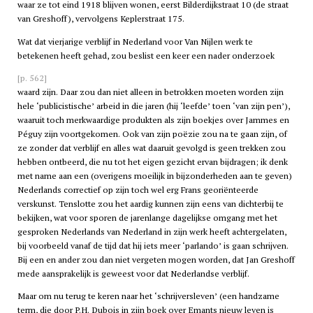
waar ze tot eind 1918 blijven wonen, eerst Bilderdijkstraat 10 (de straat
van Greshoff), vervolgens Keplerstraat 175.
Wat dat vierjarige verblijf in Nederland voor Van Nijlen werk te
betekenen heeft gehad, zou beslist een keer een nader onderzoek
[p. 562]
waard zijn. Daar zou dan niet alleen in betrokken moeten worden zijn
hele ‘publicistische’ arbeid in die jaren (hij ‘leefde’ toen ‘van zijn pen’),
waaruit toch merkwaardige produkten als zijn boekjes over Jammes en
Péguy zijn voortgekomen. Ook van zijn poëzie zou na te gaan zijn, of
ze zonder dat verblijf en alles wat daaruit gevolgd is geen trekken zou
hebben ontbeerd, die nu tot het eigen gezicht ervan bijdragen; ik denk
met name aan een (overigens moeilijk in bijzonderheden aan te geven)
Nederlands correctief op zijn toch wel erg Frans georiënteerde
verskunst. Tenslotte zou het aardig kunnen zijn eens van dichterbij te
bekijken, wat voor sporen de jarenlange dagelijkse omgang met het
gesproken Nederlands van Nederland in zijn werk heeft achtergelaten,
bij voorbeeld vanaf de tijd dat hij iets meer ‘parlando’ is gaan schrijven.
Bij een en ander zou dan niet vergeten mogen worden, dat Jan Greshoff
mede aansprakelijk is geweest voor dat Nederlandse verblijf.
Maar om nu terug te keren naar het ‘schrijversleven’ (een handzame
term, die door P.H. Dubois in zijn boek over Emants nieuw leven is