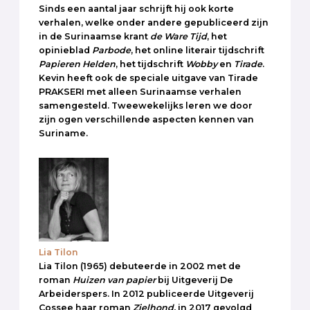
Sinds een aantal jaar schrijft hij ook korte
verhalen, welke onder andere gepubliceerd zijn
in de Surinaamse krant
de Ware Tijd
, het
opinieblad
Parbode
, het online literair tijdschrift
Papieren Helden
, het tijdschrift
Wobby
en
Tirade
.
Kevin heeft ook de speciale uitgave van Tirade
PRAKSERI met alleen Surinaamse verhalen
samengesteld. Tweewekelijks leren we door
zijn ogen verschillende aspecten kennen van
Suriname.
Lia Tilon
Lia Tilon (1965) debuteerde in 2002 met de
roman
Huizen van papier
bij Uitgeverij De
Arbeiderspers. In 2012 publiceerde Uitgeverij
Cossee haar roman
Zielhond,
in 2017 gevolgd