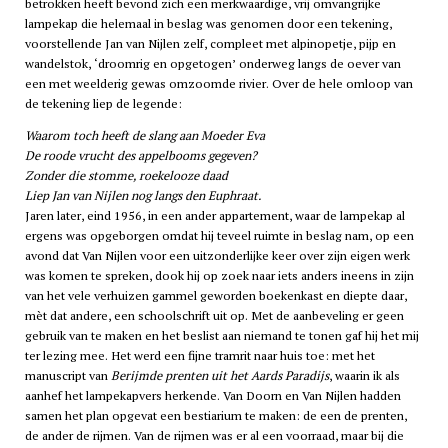
betrokken heeft bevond zich een merkwaardige, vrij omvangrijke
lampekap die helemaal in beslag was genomen door een tekening,
voorstellende Jan van Nijlen zelf, compleet met alpinopetje, pijp en
wandelstok, ‘droomrig en opgetogen’ onderweg langs de oever van
een met weelderig gewas omzoomde rivier. Over de hele omloop van
de tekening liep de legende:
Waarom toch heeft de slang aan Moeder Eva
De roode vrucht des appelbooms gegeven?
Zonder die stomme, roekelooze daad
Liep Jan van Nijlen nog langs den Euphraat.
Jaren later, eind 1956, in een ander appartement, waar de lampekap al
ergens was opgeborgen omdat hij teveel ruimte in beslag nam, op een
avond dat Van Nijlen voor een uitzonderlijke keer over zijn eigen werk
was komen te spreken, dook hij op zoek naar iets anders ineens in zijn
van het vele verhuizen gammel geworden boekenkast en diepte daar,
mèt dat andere, een schoolschrift uit op. Met de aanbeveling er geen
gebruik van te maken en het beslist aan niemand te tonen gaf hij het mij
ter lezing mee. Het werd een fijne tramrit naar huis toe: met het
manuscript van
Berijmde prenten uit het Aards Paradijs
, waarin ik als
aanhef het lampekapvers herkende. Van Doorn en Van Nijlen hadden
samen het plan opgevat een bestiarium te maken: de een de prenten,
de ander de rijmen. Van de rijmen was er al een voorraad, maar bij die