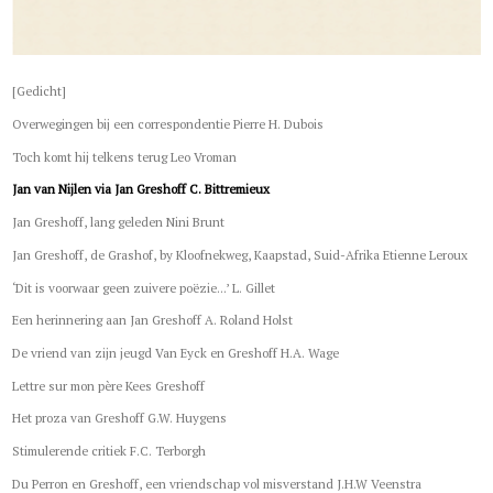
[Gedicht]
Overwegingen bij een correspondentie Pierre H. Dubois
Toch komt hij telkens terug Leo Vroman
Jan van Nijlen via Jan Greshoff C. Bittremieux
Jan Greshoff, lang geleden Nini Brunt
Jan Greshoff, de Grashof, by Kloofnekweg, Kaapstad, Suid-Afrika Etienne Leroux
‘Dit is voorwaar geen zuivere poëzie...’ L. Gillet
Een herinnering aan Jan Greshoff A. Roland Holst
De vriend van zijn jeugd Van Eyck en Greshoff H.A. Wage
Lettre sur mon père Kees Greshoff
Het proza van Greshoff G.W. Huygens
Stimulerende critiek F.C. Terborgh
Du Perron en Greshoff, een vriendschap vol misverstand J.H.W Veenstra