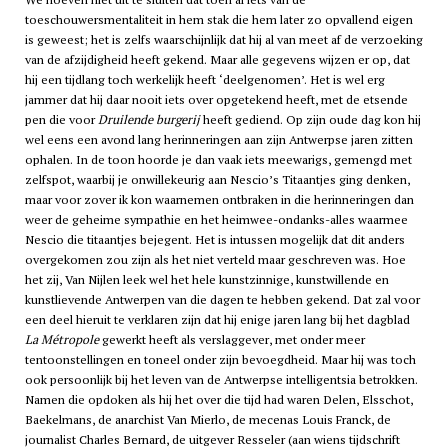
toeschouwersmentaliteit in hem stak die hem later zo opvallend eigen
is geweest; het is zelfs waarschijnlijk dat hij al van meet af de verzoeking
van de afzijdigheid heeft gekend. Maar alle gegevens wijzen er op, dat
hij een tijdlang toch werkelijk heeft ‘deelgenomen’. Het is wel erg
jammer dat hij daar nooit iets over opgetekend heeft, met de etsende
pen die voor
Druilende burgerij
heeft gediend. Op zijn oude dag kon hij
wel eens een avond lang herinneringen aan zijn Antwerpse jaren zitten
ophalen. In de toon hoorde je dan vaak iets meewarigs, gemengd met
zelfspot, waarbij je onwillekeurig aan Nescio’s Titaantjes ging denken,
maar voor zover ik kon waarnemen ontbraken in die herinneringen dan
weer de geheime sympathie en het heimwee-ondanks-alles waarmee
Nescio die titaantjes bejegent. Het is intussen mogelijk dat dit anders
overgekomen zou zijn als het niet verteld maar geschreven was. Hoe
het zij, Van Nijlen leek wel het hele kunstzinnige, kunstwillende en
kunstlievende Antwerpen van die dagen te hebben gekend. Dat zal voor
een deel hieruit te verklaren zijn dat hij enige jaren lang bij het dagblad
La Métropole
gewerkt heeft als verslaggever, met onder meer
tentoonstellingen en toneel onder zijn bevoegdheid. Maar hij was toch
ook persoonlijk bij het leven van de Antwerpse intelligentsia betrokken.
Namen die opdoken als hij het over die tijd had waren Delen, Elsschot,
Baekelmans, de anarchist Van Mierlo, de mecenas Louis Franck, de
journalist Charles Bernard, de uitgever Resseler (aan wiens tijdschrift