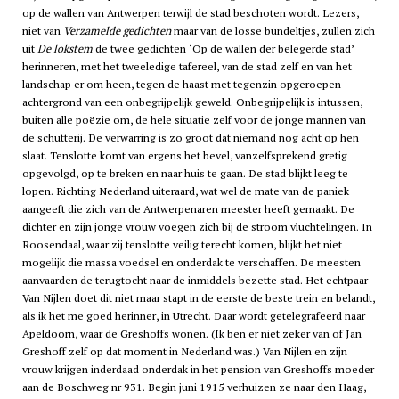
op de wallen van Antwerpen terwijl de stad beschoten wordt. Lezers,
niet van
Verzamelde gedichten
maar van de losse bundeltjes, zullen zich
uit
De lokstem
de twee gedichten ‘Op de wallen der belegerde stad’
herinneren, met het tweeledige tafereel, van de stad zelf en van het
landschap er om heen, tegen de haast met tegenzin opgeroepen
achtergrond van een onbegrijpelijk geweld. Onbegrijpelijk is intussen,
buiten alle poëzie om, de hele situatie zelf voor de jonge mannen van
de schutterij. De verwarring is zo groot dat niemand nog acht op hen
slaat. Tenslotte komt van ergens het bevel, vanzelfsprekend gretig
opgevolgd, op te breken en naar huis te gaan. De stad blijkt leeg te
lopen. Richting Nederland uiteraard, wat wel de mate van de paniek
aangeeft die zich van de Antwerpenaren meester heeft gemaakt. De
dichter en zijn jonge vrouw voegen zich bij de stroom vluchtelingen. In
Roosendaal, waar zij tenslotte veilig terecht komen, blijkt het niet
mogelijk die massa voedsel en onderdak te verschaffen. De meesten
aanvaarden de terugtocht naar de inmiddels bezette stad. Het echtpaar
Van Nijlen doet dit niet maar stapt in de eerste de beste trein en belandt,
als ik het me goed herinner, in Utrecht. Daar wordt getelegrafeerd naar
Apeldoorn, waar de Greshoffs wonen. (Ik ben er niet zeker van of Jan
Greshoff zelf op dat moment in Nederland was.) Van Nijlen en zijn
vrouw krijgen inderdaad onderdak in het pension van Greshoffs moeder
aan de Boschweg nr 931. Begin juni 1915 verhuizen ze naar den Haag,