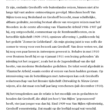
Er zijn, ondanks Greshoffs vele buitenlandse reizen, binnen niet al te
lange tijd vast andere ontmoetingen gevolgd. Misschien heeft Van
Nijlen toen nog Nederland en Greshoff bezocht, maar schriftelijke,
althans gedrukte, neerslag bestaat alleen van vroegere reizen naar het
Noorden: in de eerste aflevering van
Vlaamsche Arbeid
1906-1907 gaf
hij, erg ontgoocheld, commentaar op de Rembrandtfeesten, en in
hetzelfde tijdschrift 1909-1910, opnieuw aflevering 1, publiceerde hij
het gedicht ‘Zomer in Gelderland’. Als mijn gissing juist is was zelfs die
zomer te vroeg voor een bezoek aan Greshoff. Van deze weten we, dat
hij nog een paar keren in Antwerpen geweest is. Behalve in mei 1910
over Boutens heeft hij er op 4 januari 1911 een lezing gehouden ‘als
inleiding tot het zeggen’, zoals het in de Jugendstiltaal van die tijd
heette, van moderne Nederlandse gedichten. De tekst werd afgedrukt in
Vlaamsche Arbeid
, waarin eerder al verzen van hem hadden gestaan. Op
intensivering van de betrekkingen met Antwerpen kan ook Greshoffs
redacteurschap van het literaire tijdschrift
Ontwaking
&
Nieuw Leven
wijzen, al is dat maar een half jaar lang verschenen (juli-december 1910).
Bij het terugdenken aan de relatie is het moeilijk om in gedachten te
houden dat Greshoff, die altijd (en hoe!) Van Nijlen ‘gepousseerd’
heeft, vier jaar jonger was dan hij. Eind 1909 was Van Nijlen vijfentwintig,
Greshoff eenentwintig. Dat maakt op die leeftijd nogal wat verschil.