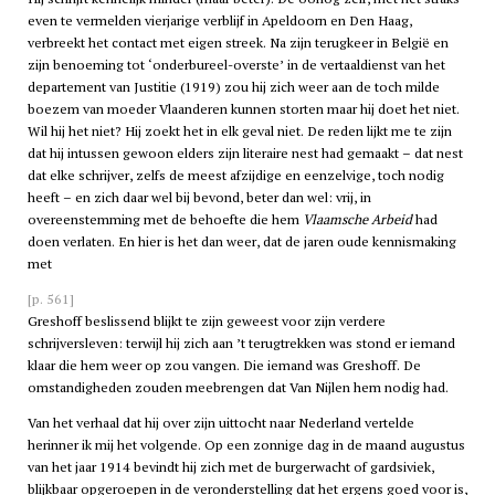
even te vermelden vierjarige verblijf in Apeldoorn en Den Haag,
verbreekt het contact met eigen streek. Na zijn terugkeer in België en
zijn benoeming tot ‘onderbureel-overste’ in de vertaaldienst van het
departement van Justitie (1919) zou hij zich weer aan de toch milde
boezem van moeder Vlaanderen kunnen storten maar hij doet het niet.
Wil hij het niet? Hij zoekt het in elk geval niet. De reden lijkt me te zijn
dat hij intussen gewoon elders zijn literaire nest had gemaakt – dat nest
dat elke schrijver, zelfs de meest afzijdige en eenzelvige, toch nodig
heeft – en zich daar wel bij bevond, beter dan wel: vrij, in
overeenstemming met de behoefte die hem
Vlaamsche Arbeid
had
doen verlaten. En hier is het dan weer, dat de jaren oude kennismaking
met
[p. 561]
Greshoff beslissend blijkt te zijn geweest voor zijn verdere
schrijversleven: terwijl hij zich aan ’t terugtrekken was stond er iemand
klaar die hem weer op zou vangen. Die iemand was Greshoff. De
omstandigheden zouden meebrengen dat Van Nijlen hem nodig had.
Van het verhaal dat hij over zijn uittocht naar Nederland vertelde
herinner ik mij het volgende. Op een zonnige dag in de maand augustus
van het jaar 1914 bevindt hij zich met de burgerwacht of gardsiviek,
blijkbaar opgeroepen in de veronderstelling dat het ergens goed voor is,