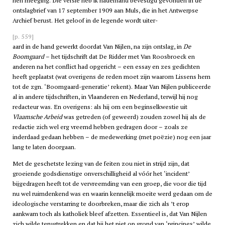
hen meeging. Die versie heb ik naderhand bevestigd gevonden in de
ontslagbrief van 17 september 1909 aan Muls, die in het Antwerpse
Archief berust. Het geloof in de legende wordt uiter-
[p. 559]
aard in de hand gewerkt doordat Van Nijlen, na zijn ontslag, in
De
Boomgaard
– het tijdschrift dat De Ridder met Van Roosbroeck en
anderen na het conflict had opgericht – een essay en zes gedichten
heeft geplaatst (wat overigens de reden moet zijn waarom Lissens hem
tot de zgn. ‘Boomgaard-generatie’ rekent). Maar Van Nijlen publiceerde
al in andere tijdschriften, in Vlaanderen en Nederland, terwijl hij nog
redacteur was. En overigens: als hij om een beginselkwestie uit
Vlaamsche Arbeid
was getreden (of geweerd) zouden zowel hij als de
redactie zich wel erg vreemd hebben gedragen door – zoals ze
inderdaad gedaan hebben – de medewerking (met poëzie) nog een jaar
lang te laten doorgaan.
Met de geschetste lezing van de feiten zou niet in strijd zijn, dat
groeiende godsdienstige onverschilligheid al vóór het ‘incident’
bijgedragen heeft tot de vervreemding van een groep, die voor die tijd
nu wel ruimdenkend was en waarin kennelijk moeite werd gedaan om de
ideologische verstarring te doorbreken, maar die zich als ’t erop
aankwam toch als katholiek bleef afzetten. Essentieel is, dat Van Nijlen
zich wilde terugtrekken en dat hij het niet op grond van ‘principes’ wilde