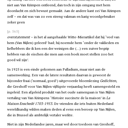
niet aan Van Krimpen ontleend, dan toch in zijn omgang met hem
doordacht en zich bewust gemaakt. Aan de andere kant zei Van Krimpen
zelf – en dat was van zo een streng vakman en karig woordgebruiker
zeker geen
[p. 565]
overstatement
– in het al aangehaalde Witte-Mierartikel dat hij ‘veel van
hem (Van Nijlen) geleerd’ had; hij noemde hem ‘onder de vaklieden en
liefhebbers die ik ken een der weinigen die (…) een zuiver begrip
hebben van de eischen die men aan een boek moet stellen zoo het
goed wil zijn’.
In 1925 is een einde gekomen aan Palladium, maar niet aan de
samenwerking. Een van de latere resultaten daarvan is geweest de
bijzonder fraai (‘normaal, goed’) uitgevoerde bloemlezing
Gedichten
,
die Greshoff voor Van Nijlen vijftigste verjaardag heeft samengesteld en
ingeleid. Een afgeleid produkt van het oude samengaan is Van Nijlen
vertaling van Van Krimpens ‘Histoire succincte de la maison’ in
La
Maison Enschedé 1703-1953.
De vrienden die iets buiten Nederland
wereldkundig wilden maken deden al eens een beroep op Van Nijlen,
die in Brussel als ambtelijk vertaler werkte.
Niet in zijn Nederlandse jaren, maar wel door toedoen van Greshoff,