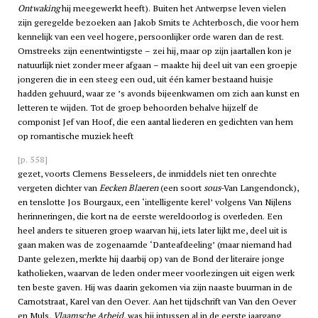
Ontwaking
hij meegewerkt heeft). Buiten het Antwerpse leven vielen
zijn geregelde bezoeken aan Jakob Smits te Achterbosch, die voor hem
kennelijk van een veel hogere, persoonlijker orde waren dan de rest.
Omstreeks zijn eenentwintigste – zei hij, maar op zijn jaartallen kon je
natuurlijk niet zonder meer afgaan – maakte hij deel uit van een groepje
jongeren die in een steeg een oud, uit één kamer bestaand huisje
hadden gehuurd, waar ze ’s avonds bijeenkwamen om zich aan kunst en
letteren te wijden. Tot de groep behoorden behalve hijzelf de
componist Jef van Hoof, die een aantal liederen en gedichten van hem
op romantische muziek heeft
[p. 558]
gezet, voorts Clemens Besseleers, de inmiddels niet ten onrechte
vergeten dichter van
Eecken Blaeren
(een soort
sous
-Van Langendonck),
en tenslotte Jos Bourgaux, een ‘intelligente kerel’ volgens Van Nijlens
herinneringen, die kort na de eerste wereldoorlog is overleden. Een
heel anders te situeren groep waarvan hij, iets later lijkt me, deel uit is
gaan maken was de zogenaamde ‘Danteafdeeling’ (maar niemand had
Dante gelezen, merkte hij daarbij op) van de Bond der literaire jonge
katholieken, waarvan de leden onder meer voorlezingen uit eigen werk
ten beste gaven. Hij was daarin gekomen via zijn naaste buurman in de
Carnotstraat, Karel van den Oever. Aan het tijdschrift van Van den Oever
en Muls,
Vlaamsche Arbeid
, was hij intussen al in de eerste jaargang