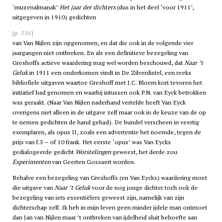
‘muzenalmanak’
Het jaar der dichters
(dus in het deel ‘voor 1911’,
uitgegeven in 1910) gedichten
[p. 556]
van Van Nijlen zijn opgenomen, en dat die ook in de volgende vier
jaargangen niet ontbreken. En als een definitieve bezegeling van
Greshoffs actieve waardering mag wel worden beschouwd, dat
Naar ’t
Geluk
in 1911 een onderkomen vindt in De Zilverdistel, een reeks
bibliofiele uitgaven waartoe Greshoff met J.C. Bloem kort tevoren het
initiatief had genomen en waarbij intussen ook P.N. van Eyck betrokken
was geraakt. (Naar Van Nijlen naderhand vertelde heeft Van Eyck
overigens niet alleen in de uitgave zelf maar ook in de keuze van de op
te nemen gedichten de hand gehad). De bundel verscheen in veertig
exemplaren, als opus II, zoals een advertentie het noemde, tegen de
prijs van f.5 – of 10 frank. Het eerste ‘opus’ was Van Eycks
gedialogeerde gedicht
Worstelingen
geweest, het derde zou
Experimenten
van Geerten Gossaert worden.
Behalve een bezegeling van Greshoffs (en Van Eycks) waardering moet
die uitgave van
Naar ’t Geluk
voor de nog jonge dichter toch ook de
bezegeling van iets essentiëlers geweest zijn, namelijk van zijn
dichterschap zelf. Ik heb in mijn leven geen minder ijdele man ontmoet
dan Jan van Nijlen maar ’t ontbreken van ijdelheid sluit behoefte aan