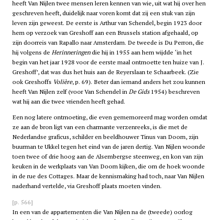
heeft Van Nijlen twee mensen leren kennen van wie, uit wat hij over hen
geschreven heeft, duidelijk naar voren komt dat zij een stuk van zijn
leven zijn geweest. De eerste is Arthur van Schendel, begin 1923 door
hem op verzoek van Greshoff aan een Brussels station afgehaald, op
zijn doorreis van Rapallo naar Amsterdam. De tweede is Du Perron, die
hij volgens de
Herinneringen
die hij in 1955 aan hem wijdde ‘in het
begin van het jaar 1928 voor de eerste maal ontmoette ten huize van J.
Greshoff’, dat was dus het huis aan de Reyerslaan te Schaarbeek. (Zie
ook Greshoffs
Volière
, p. 69). Beter dan iemand anders het zou kunnen
heeft Van Nijlen zelf (voor Van Schendel in
De Gids
1954) beschreven
wat hij aan die twee vrienden heeft gehad.
Een nog latere ontmoeting, die even gememoreerd mag worden omdat
ze aan de bron ligt van een charmante verzenreeks, is die met de
Nederlandse graficus, schilder en beeldhouwer Tinus van Doorn, zijn
buurman te Ukkel tegen het eind van de jaren dertig. Van Nijlen woonde
toen twee of drie hoog aan de Alsembergse steenweg, en kon van zijn
keuken in de werkplaats van Van Doorn kijken, die om de hoek woonde
in de rue des Cottages. Maar de kennismaking had toch, naar Van Nijlen
naderhand vertelde, via Greshoff plaats moeten vinden.
[p. 566]
In een van de appartementen die Van Nijlen na de (tweede) oorlog