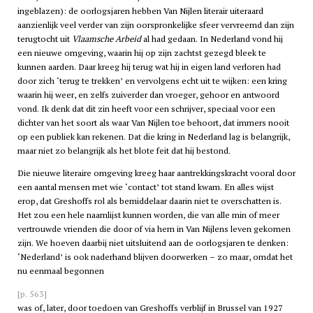
ingeblazen): de oorlogsjaren hebben Van Nijlen literair uiteraard
aanzienlijk veel verder van zijn oorspronkelijke sfeer vervreemd dan zijn
terugtocht uit
Vlaamsche Arbeid
al had gedaan. In Nederland vond hij
een nieuwe omgeving, waarin hij op zijn zachtst gezegd bleek te
kunnen aarden. Daar kreeg hij terug wat hij in eigen land verloren had
door zich ‘terug te trekken’ en vervolgens echt uit te wijken: een kring
waarin hij weer, en zelfs zuiverder dan vroeger, gehoor en antwoord
vond. Ik denk dat dit zin heeft voor een schrijver, speciaal voor een
dichter van het soort als waar Van Nijlen toe behoort, dat immers nooit
op een publiek kan rekenen. Dat die kring in Nederland lag is belangrijk,
maar niet zo belangrijk als het blote feit dat hij bestond.
Die nieuwe literaire omgeving kreeg haar aantrekkingskracht vooral door
een aantal mensen met wie ‘contact’ tot stand kwam. En alles wijst
erop, dat Greshoffs rol als bemiddelaar daarin niet te overschatten is.
Het zou een hele naamlijst kunnen worden, die van alle min of meer
vertrouwde vrienden die door of via hem in Van Nijlens leven gekomen
zijn. We hoeven daarbij niet uitsluitend aan de oorlogsjaren te denken:
‘Nederland’ is ook naderhand blijven doorwerken – zo maar, omdat het
nu eenmaal begonnen
[p. 563]
was of, later, door toedoen van Greshoffs verblijf in Brussel van 1927