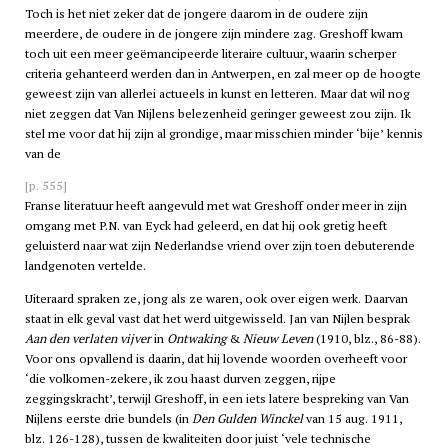
Toch is het niet zeker dat de jongere daarom in de oudere zijn
meerdere, de oudere in de jongere zijn mindere zag. Greshoff kwam
toch uit een meer geëmancipeerde literaire cultuur, waarin scherper
criteria gehanteerd werden dan in Antwerpen, en zal meer op de hoogte
geweest zijn van allerlei actueels in kunst en letteren. Maar dat wil nog
niet zeggen dat Van Nijlens belezenheid geringer geweest zou zijn. Ik
stel me voor dat hij zijn al grondige, maar misschien minder ‘bije’ kennis
van de
[p. 555]
Franse literatuur heeft aangevuld met wat Greshoff onder meer in zijn
omgang met P.N. van Eyck had geleerd, en dat hij ook gretig heeft
geluisterd naar wat zijn Nederlandse vriend over zijn toen debuterende
landgenoten vertelde.
Uiteraard spraken ze, jong als ze waren, ook over eigen werk. Daarvan
staat in elk geval vast dat het werd uitgewisseld. Jan van Nijlen besprak
Aan den verlaten vijver
in
Ontwaking
&
Nieuw Leven
(1910, blz., 86-88).
Voor ons opvallend is daarin, dat hij lovende woorden overheeft voor
‘die volkomen-zekere, ik zou haast durven zeggen, rijpe
zeggingskracht’, terwijl Greshoff, in een iets latere bespreking van Van
Nijlens eerste drie bundels (in
Den Gulden Winckel
van 15 aug. 1911,
blz. 126-128), tussen de kwaliteiten door juist ‘vele technische