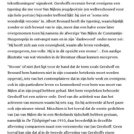
tekortkomingen’ signaleert. Greshoffs recensie bevat overigens een
typering die me voor Van Nijlens jeugdpoëzie (en welbeschouwd voor
zijn hele poëzie) bijzonder treffend lijkt: hij ziet er ‘soms iets
wonderlijk-vrooms’ in. Albert Besnard heeft die typering, waarschijnlijk
zonder er zich bewust van te zijn, meer dan een halve eeuw later
overgenomen toen hij namens de afwezige Van Nijlen de Constantijn-
Huygensprijs in ontvangst nam en in zijn ‘dankwoord’ onder meer zei:
‘Hij heeft zich aan een eeuwigheid, waarin alle leven verdwijnt,
overgegeven, ten volle. Hij is in dit opzicht een vrome’… Een aardige
illustratie van wat vrienden in de literatuur elkaar kunnen meegeven.
‘Vroom’ of niet (het ligt voor de hand dat de term zoals Greshoff en
Besnard hem hanteren niet in zijn courante betekenis moet worden
opgevat), iets van het contemplatieve dat in zijn hele werk en overigens
ook in zijn particuliere leven zo kenmerkend voor hem was moet van
Nijlen al in zijn jeugd hebben gehad. Met hem vergeleken behoorde
Greshoff tot een actieve orde. Deel van die activiteit was dan het
activeren van mensen waarin hij iets zag. En hij activeerde al heel gauw
ook zijn nieuwe vriend. Misschien is het toeval dat de eerste gedichten
van Jan van Nijlen die in een Nederlands tijdschrift hebben gestaan,
namelijk in
De Tijdspiegel
van 1910, daar broederlijk in dezelfde
aflevering compareren naast een verzenreeks van Jan Greshoff. Geen
toeval kan zijn dat al in de tweede aflevering van Greshoffs eigen