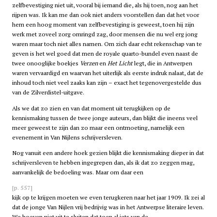
zelfbevestiging niet uit, vooral bij iemand die, als hij toen, nog aan het
rijpen was. Ik kan me dan ook niet anders voorstellen dan dat het voor
hem een hoog moment van zelfbevestiging is geweest, toen hij zijn
werk met zoveel zorg omringd zag, door mensen die nu wel erg jong
waren maar toch niet alles namen. Om zich daar echt rekenschap van te
geven is het wel goed dat men de royale quarto-bundel even naast de
twee onooglijke boekjes
Verzen
en
Het Licht
legt, die in Antwerpen
waren vervaardigd en waarvan het uiterlijk als eerste indruk nalaat, dat de
inhoud toch niet veel zaaks kan zijn – exact het tegenovergestelde dus
van de Zilverdistel-uitgave.
Als we dat zo zien en van dat moment uit terugkijken op de
kennismaking tussen de twee jonge auteurs, dan blijkt die ineens veel
meer geweest te zijn dan zo maar een ontmoeting, namelijk een
evenement in Van Nijlens schrijversleven.
Nog vanuit een andere hoek gezien blijkt die kennismaking dieper in dat
schrijversleven te hebben ingegrepen dan, als ik dat zo zeggen mag,
aanvankelijk de bedoeling was. Maar om daar een
[p. 557]
kijk op te krijgen moeten we even terugkeren naar het jaar 1909. Ik zei al
dat de jonge Van Nijlen vrij bedrijvig was in het Antwerpse literaire leven.
We hoeven niet uit te sluiten dat toen al iets van de