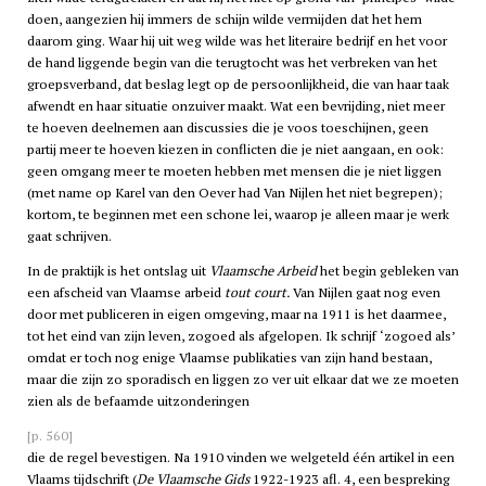
doen, aangezien hij immers de schijn wilde vermijden dat het hem
daarom ging. Waar hij uit weg wilde was het literaire bedrijf en het voor
de hand liggende begin van die terugtocht was het verbreken van het
groepsverband, dat beslag legt op de persoonlijkheid, die van haar taak
afwendt en haar situatie onzuiver maakt. Wat een bevrijding, niet meer
te hoeven deelnemen aan discussies die je voos toeschijnen, geen
partij meer te hoeven kiezen in conflicten die je niet aangaan, en ook:
geen omgang meer te moeten hebben met mensen die je niet liggen
(met name op Karel van den Oever had Van Nijlen het niet begrepen);
kortom, te beginnen met een schone lei, waarop je alleen maar je werk
gaat schrijven.
In de praktijk is het ontslag uit
Vlaamsche Arbeid
het begin gebleken van
een afscheid van Vlaamse arbeid
tout court.
Van Nijlen gaat nog even
door met publiceren in eigen omgeving, maar na 1911 is het daarmee,
tot het eind van zijn leven, zogoed als afgelopen. Ik schrijf ‘zogoed als’
omdat er toch nog enige Vlaamse publikaties van zijn hand bestaan,
maar die zijn zo sporadisch en liggen zo ver uit elkaar dat we ze moeten
zien als de befaamde uitzonderingen
[p. 560]
die de regel bevestigen. Na 1910 vinden we welgeteld één artikel in een
Vlaams tijdschrift (
De Vlaamsche Gids
1922-1923 afl. 4, een bespreking