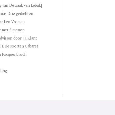
g van De zaak van Lebak]
enius Drie gedichten
oor Leo Vroman
k met Simenon
vissen door J.J. Klant
ll Drie soorten Cabaret
n Focquenbroch
ling