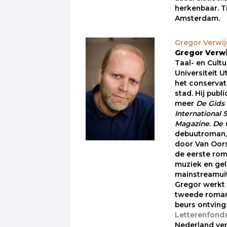
herkenbaar. T
Amsterdam.
Gregor Verwi
Gregor Verw
Taal- en Cult
Universiteit U
het conservat
stad. Hij publ
meer
De Gids
International 
Magazine
.
De 
debuutroman,
door Van Oors
de eerste rom
muziek en gel
mainstreamuit
Gregor werkt
tweede roman
beurs ontving
Letterenfond
Nederland ve