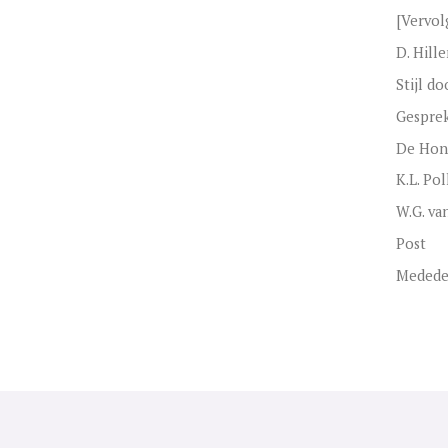
[Vervol
D. Hill
Stijl d
Gespre
De Hond
K.L. Po
W.G. va
Post
Medede