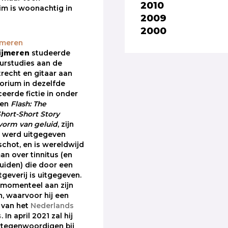
2010
im is woonachtig in
2009
2000
jmeren
ijmeren
studeerde
uurstudies aan de
trecht en gitaar aan
orium in dezelfde
iceerde fictie in onder
en
Flash: The
Short-Short Story
vorm van geluid
, zijn
 werd uitgegeven
chot, en is wereldwijd
an over tinnitus (en
uiden) die door een
geverij is uitgegeven.
 momenteel aan zijn
, waarvoor hij een
 van het
Nederlands
s
. In april 2021 zal hij
rtegenwoordigen bij