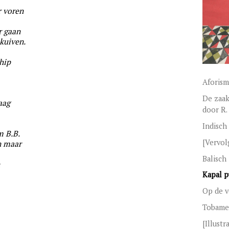
r voren
r gaan
kuiven.
hip
Aforism
De zaak
aag
door R
Indisch
m B.B.
[Vervol
an maar
Balisch
n
Kapal p
Op de v
Tobamee
[Illustr