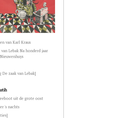
en van Karl Kraus
 van Lebak Na honderd jaar
. Nieuwenhuys
g De zaak van Lebak]
utih
eeboot uit de grote oost
r 's nachts
aties]