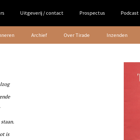
rs
Uitgeverij / contact
Prospectus
Podcast
nneren
Archief
Over Tirade
Inzenden
elzog
mende
 staan.
ot is