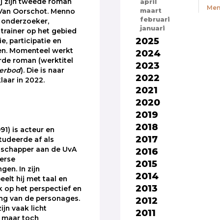
ij zijn tweede roman
april
Men
maart
 Van Oorschot. Menno
februari
 onderzoeker,
januari
 trainer op het gebied
2025
e, participatie en
n. Momenteel werkt
2024
erde roman (werktitel
2023
verbod
). Die is naar
2022
laar in 2022.
2021
2020
2019
2018
91) is acteur en
2017
 studeerde af als
schapper aan de UvA
2016
erse
2015
gen. In zijn
2014
eelt hij met taal en
2013
k op het perspectief en
ng van de personages.
2012
ijn vaak licht
2011
, maar toch