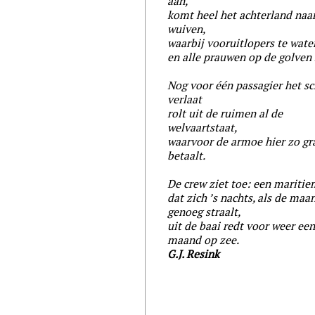
aan,
komt heel het achterland naa
wuiven,
waarbij vooruitlopers te wate
en alle prauwen op de golven 
Nog voor één passagier het sc
verlaat
rolt uit de ruimen al de
welvaartstaat,
waarvoor de armoe hier zo gr
betaalt.
De crew ziet toe: een maritie
dat zich ’s nachts, als de ma
genoeg straalt,
uit de baai redt voor weer ee
maand op zee.
G.J. Resink