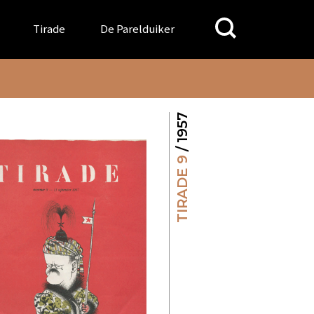
Search
Tirade
De Parelduiker
for:
/ 1957
TIRADE 9