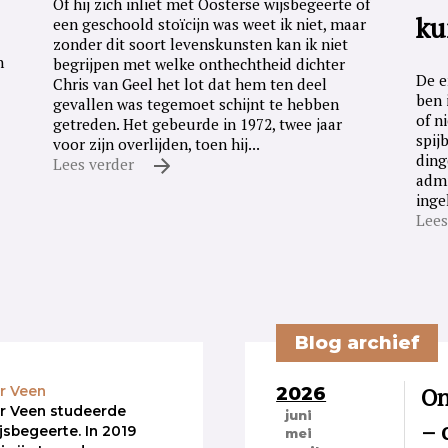
Of hij zich inliet met Oosterse wijsbegeerte of
ku
een geschoold stoïcijn was weet ik niet, maar
zonder dit soort levenskunsten kan ik niet
n
begrijpen met welke onthechtheid dichter
De e
Chris van Geel het lot dat hem ten deel
ben 
gevallen was tegemoet schijnt te hebben
of n
getreden. Het gebeurde in 1972, twee jaar
spij
voor zijn overlijden, toen hij...
ding
Lees verder
admi
inge
Lees
Blog archief
2026
On
r Veen
r Veen studeerde
juni
– 
ijsbegeerte. In 2019
mei