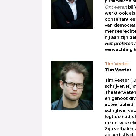
publiceerde h
Ontweten
bij
werkt ook als
consultant en
van democrati
mensenrechte
hij aan zijn d
Het profeten
verwachting k
Tim Veeter
Tim Veeter
Tim Veeter (19
schrijver. Hij
Theaterweten
en genoot div
acteeropleidin
schrijfwerk sp
legt de nadru
de ontwikkeli
Zijn verhalen z
absurdistisch