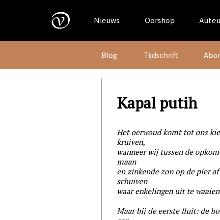
Skip
to
Nieuws
Oorshop
Auteu
content
Blog
Tijdschrift
Abo
Kapal putih
Het oerwoud komt tot ons ki
kruiven,
wanneer wij tussen de opko
maan
en zinkende zon op de pier af
schuiven
waar enkelingen uit te waaien
Maar bij de eerste fluit: de bo