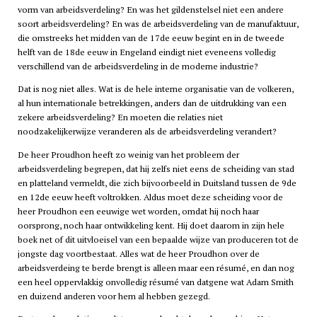
vorm van arbeidsverdeling? En was het gildenstelsel niet een andere
soort arbeidsverdeling? En was de arbeidsverdeling van de manufaktuur,
die omstreeks het midden van de 17de eeuw begint en in de tweede
helft van de 18de eeuw in Engeland eindigt niet eveneens volledig
verschillend van de arbeidsverdeling in de moderne industrie?
Dat is nog niet alles. Wat is de hele interne organisatie van de volkeren,
al hun internationale betrekkingen, anders dan de uitdrukking van een
zekere arbeidsverdeling? En moeten die relaties niet
noodzakelijkerwijze veranderen als de arbeidsverdeling verandert?
De heer Proudhon heeft zo weinig van het probleem der
arbeidsverdeling begrepen, dat hij zelfs niet eens de scheiding van stad
en platteland vermeldt, die zich bijvoorbeeld in Duitsland tussen de 9de
en 12de eeuw heeft voltrokken. Aldus moet deze scheiding voor de
heer Proudhon een eeuwige wet worden, omdat hij noch haar
oorsprong, noch haar ontwikkeling kent. Hij doet daarom in zijn hele
boek net of dit uitvloeisel van een bepaalde wijze van produceren tot de
jongste dag voortbestaat. Alles wat de heer Proudhon over de
arbeidsverdeing te berde brengt is alleen maar een résumé, en dan nog
een heel oppervlakkig onvolledig résumé van datgene wat Adam Smith
en duizend anderen voor hem al hebben gezegd.