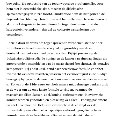
beweging. De oplossing van de tegenwoordige problemen ligt voor
hem niet in een publieke aktie, maar in de dialektische
spiraalbewegingen in zijn hoofd. Omdat voor hem de kategorieën de
drijvende krachten zijn, hoeft men niet het reële leven te veranderen om
aldus de kategorieën te veranderen. In tegendeel: men moet de
kategorieën veranderen, dan zal de concrete samenleving ook
veranderen.
Bezield door de wens om tegenspraken te verzoenen stelt de heer
Proudhon zich niet eens de vraag, of de grondslag van deze
kontradikties niet veranderd moet worden. Hij lijkt precies op de
doktrinaire politikus, die de koning en de kamer van afgevaardigden als
integrerende bestanddelen van de maatschappij beschouwt, als eeuwige
kategorieën. Hij zoekt uitsluitend naar een nieuwe formule voor het
evenwicht van deze machten, waarvan het evenwicht juist in de huidige
beweging ligt, waarin de ene macht nu eens overwinnaar dan weer slaaf
is. Zo was in de 18de eeuw een hele massa middelmatige denkers druk
in de weer om de enig juiste formule te vinden, waarmee de
maatschappelijke klassen, adel, koning, parlement etc., in evenwicht
konden worden gehouden en plotseling was alles – koning, parlement
en adel – verdwenen. Het juiste evenwicht in deze strijd was de
omwenteling van alle maatschappelijke verhoudingen, die de basis
vormden van deze feodale instellingen en van de strijd dezer