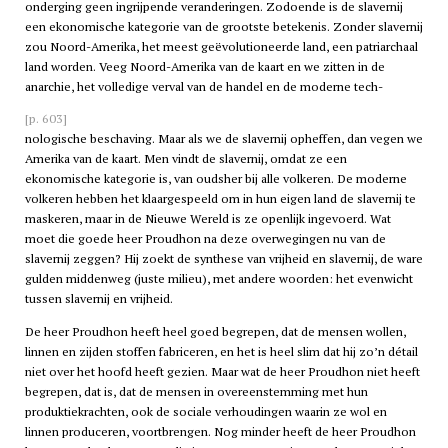
onderging geen ingrijpende veranderingen. Zodoende is de slavernij
een ekonomische kategorie van de grootste betekenis. Zonder slavernij
zou Noord-Amerika, het meest geëvolutioneerde land, een patriarchaal
land worden. Veeg Noord-Amerika van de kaart en we zitten in de
anarchie, het volledige verval van de handel en de moderne tech-
[p. 603]
nologische beschaving. Maar als we de slavernij opheffen, dan vegen we
Amerika van de kaart. Men vindt de slavernij, omdat ze een
ekonomische kategorie is, van oudsher bij alle volkeren. De moderne
volkeren hebben het klaargespeeld om in hun eigen land de slavernij te
maskeren, maar in de Nieuwe Wereld is ze openlijk ingevoerd. Wat
moet die goede heer Proudhon na deze overwegingen nu van de
slavernij zeggen? Hij zoekt de synthese van vrijheid en slavernij, de ware
gulden middenweg (juste milieu), met andere woorden: het evenwicht
tussen slavernij en vrijheid.
De heer Proudhon heeft heel goed begrepen, dat de mensen wollen,
linnen en zijden stoffen fabriceren, en het is heel slim dat hij zo’n détail
niet over het hoofd heeft gezien. Maar wat de heer Proudhon niet heeft
begrepen, dat is, dat de mensen in overeenstemming met hun
produktiekrachten, ook de sociale verhoudingen waarin ze wol en
linnen produceren, voortbrengen. Nog minder heeft de heer Proudhon