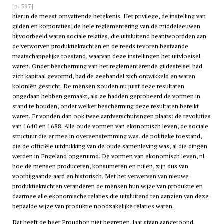
[p. 597]
hier in de meest omvattende betekenis. Het privilege, de instelling van
gilden en korporaties, de hele reglementering van de middeleeuwen
bijvoorbeeld waren sociale relaties, die uitsluitend beantwoordden aan
de verworven produktiekrachten en de reeds tevoren bestaande
maatschappelijke toestand, waarvan deze instellingen het uitvloeisel
waren. Onder bescherming van het reglementerende gildestelsel had
zich kapitaal gevormd, had de zeehandel zich ontwikkeld en waren
koloniën gesticht. De mensen zouden nu juist deze resultaten
ongedaan hebben gemaakt, als ze hadden geprobeerd de vormen in
stand te houden, onder welker bescherming deze resultaten bereikt
waren. Er vonden dan ook twee aardverschuivingen plaats: de revoluties
van 1640 en 1688. Alle oude vormen van ekonomisch leven, de sociale
structuur die er mee in overeenstemming was, de politieke toestand,
die de officiële uitdrukking van de oude samenleving was, al die dingen
werden in Engeland opgeruimd. De vormen van ekonomisch leven, nl.
hoe de mensen produceren, konsumeren en ruilen, zijn dus van
voorbijgaande aard en historisch. Met het verwerven van nieuwe
produktiekrachten veranderen de mensen hun wijze van produktie en
daarmee alle ekonomische relaties die uitsluitend ten aanzien van deze
bepaalde wijze van produktie noodzakelijke relaties waren.
Dat heeft de heer Proudhon niet begrepen, laat staan aangetoond.