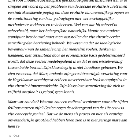
Zijn voor moderne sociologisch geschooide geesten misschien wat al te
simpele antwoord op het probleem van de sociale evolutie is niettemin
een indrukwekkende poging om deze evolutie van menselijke groepen en
de conditionering van haar gedragingen met wetenschappelijke
methodes te verklaren en te beheersen. Veel van wat hij schreef is
achterhaald, maar het belangrijkste nauwelijks. Vanuit een modern
standpunt beschouwd moet men vaststellen dat zijn theorie eerder
aanvulling dan herziening behoeft. We weten nu dat de ideologische
bovenbouw van de samenleving, het menselijk voelen, denken en
handelen, niet uitsluitend door de economische basis gedetermineerd
wordt, dat deze veeleer medebepalend is en dat er een wisselwerking
tussen beide bestaat. Zijn klassebegrip is niet houdbaar gebleken. We
zien eveneens, dat Marx, ondanks zijn gerechtvaardigde verachting voor
de Hegeliaanse wereldgeest zelf een onverteerbare brok metaphysica in
zijn theorie binnensmokkelde. Zijn klasseloze samenleving die zich in
vrijheid ontplooit is geloof, geen kennis.
Maar wat zou dat? Waarom zou een radicaal vernieuwer voor alle tijden
feilloos moeten zijn? Gezien tegen de achtergrond van de 19e eeuw is
zijn conceptie geniaal. Dat we de mens als proces en niet als eeuwige
onveranderlijke grootheid hebben leren zien is in niet geringe mate aan
hem te
[p. 594]