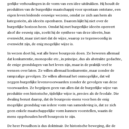
gerlijke verhoudingen in de vorm van een idee uitdrukken. Hij houdt de
produkten van de burgerlijke maatschappij voor spontaan ontstane, een
eigen leven leidende eeuwige wezens, omdat ze zich aan hem als
kategorieën, als ideeën openbaren. Daarom kijkt hij niet over de
burgerlijke horizon heen. Omdat hij met burgerlijke ideeën opereert
alsof die eeuwig zijn, zoekt hij de synthese van deze ideeën, hun
evenwicht, maar ziet niet dat de wijze, waarop ze tegenwoordig in
evenwicht zijn, de enig mogelijke wijze is.
In wezen doet hij, wat alle brave bourgeois doen. Ze beweren allemaal
dat konkurrentie, monopolie etc., in principe, dus als abstrakte gedachte,
de enige grondslagen van het leven zijn, maar in de praktijk veel te
wensen over laten. Ze willen allemaal konkurrentie, maar zonder de
rampzalige gevolgen. Ze willen allemaal het onmogelijke, dat wil
zeggen burgerlijke levensvoorwaarden zonder de gevolgen van deze
voorwaarden. Ze begrijpen geen van allen dat de burgerlijke wijze van
produktie een historische, tijdelijke wijze is, precies als de feodale. Die
dwaling berust daarop, dat de bourgeois-mens voor hen de enig
mogelijke grondslag van iedere vorm van samenleving is, dat ze zich
geen enkele maatschappelijke vorm kunnen voorstellen, waarin de
mens opgehouden heeft bourgeois te zijn.
De heer Proudhon is dus doktrinair. De historische beweging, die de