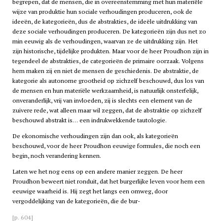
begrepen, dat de mensen, die in overeenstemming met hun materiële
wijze van produktie hun sociale verhoudingen produceren, ook de
ideeën, de kategorieën, dus de abstrakties, de ideële uitdrukking van
deze sociale verhoudingen produceren. De kategorieën zijn dus net zo
min eeuwig als de verhoudingen, waarvan ze de uitdrukking zijn. Het
zijn historische, tijdelijke produkten. Maar voor de heer Proudhon zijn in
tegendeel de abstrakties, de categorieën de primaire oorzaak. Volgens
hem maken zij en niet de mensen de geschiedenis. De abstraktie, de
kategorie als autonome grootheid op zichzelf beschouwd, dus los van
de mensen en hun materiële werkzaamheid, is natuurlijk onsterfelijk,
onveranderlijk, vrij van invloeden, zij is slechts een element van de
zuivere rede, wat alleen maar wil zeggen, dat de abstraktie op zichzelf
beschouwd abstrakt is… een indrukwekkende tautologie.
De ekonomische verhoudingen zijn dan ook, als kategorieën
beschouwd, voor de heer Proudhon eeuwige formules, die noch een
begin, noch verandering kennen.
Laten we het nog eens op een andere manier zeggen. De heer
Proudhon beweert niet ronduit, dat het burgerlijke leven voor hem een
eeuwige waarheid is. Hij zegt het langs een omweg, door
vergoddelijking van de kategorieën, die de bur-
[p. 604]