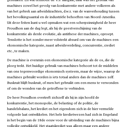
machines zowel het gevolg van konkurrentie met andere volkeren als
van het gebrek aan arbeidskrachten, d.w.z. van de wanverhouding tussen
het bevolkingsaantal en de industriële behoeften van Noord-Amerika.
Uit deze feiten kunt u wel opmaken wat een scherpzinnigheid de heer
Proudhon aan de dag legt, als hij de geestverschijning van de
konkurrentie als derde evolutie, als antithese der machines, oproept.
Tenslotte is het zonder meer volstrekt absurd om van de machines een
ekonomische kategorie, naast arbeidsverdeling, concurrentie, crediet
etc., te maken.
De machine is evenmin een ekonomische kategorie als de os, die de
ploeg trekt. Het huidige gebruik van machines behoort tot de middelen
van ons tegenwoordige ekonomisch systeem, maar de wijze, waarop de
machines gebruikt worden is iets totaal anders dan de machines zelf.
Buskruit blijft buskruit, of men het gebruikt om een mens te verwonden
of om de wonden van de getroffene te verbinden.
De heer Proudhon overtreft zichzelf als hij in zijn hoofd de
konkurrentie, het monopolie, de belasting of de politie, de
handelsbalans, het krediet en het eigendom zich in de hier vermelde
volgorde laat ontwikkelen. Het hele kredietwezen had zich in Engeland
in het begin van de 18de eeuw voor de uitvinding van de machines bijna
volledig ontwikkeld. Het staatskrediet was alleen maar een andere