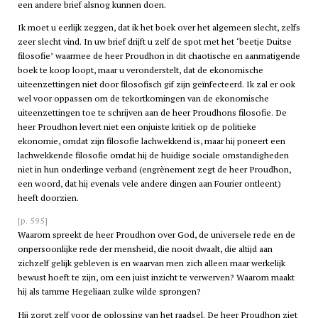
een andere brief alsnog kunnen doen.
Ik moet u eerlijk zeggen, dat ik het boek over het algemeen slecht, zelfs
zeer slecht vind. In uw brief drijft u zelf de spot met het ‘beetje Duitse
filosofie’ waarmee de heer Proudhon in dit chaotische en aanmatigende
boek te koop loopt, maar u veronderstelt, dat de ekonomische
uiteenzettingen niet door filosofisch gif zijn geïnfecteerd. Ik zal er ook
wel voor oppassen om de tekortkomingen van de ekonomische
uiteenzettingen toe te schrijven aan de heer Proudhons filosofie. De
heer Proudhon levert niet een onjuiste kritiek op de politieke
ekonomie, omdat zijn filosofie lachwekkend is, maar hij poneert een
lachwekkende filosofie omdat hij de huidige sociale omstandigheden
niet in hun onderlinge verband (engrènement zegt de heer Proudhon,
een woord, dat hij evenals vele andere dingen aan Fourier ontleent)
heeft doorzien.
[p. 595]
Waarom spreekt de heer Proudhon over God, de universele rede en de
onpersoonlijke rede der mensheid, die nooit dwaalt, die altijd aan
zichzelf gelijk gebleven is en waarvan men zich alleen maar werkelijk
bewust hoeft te zijn, om een juist inzicht te verwerven? Waarom maakt
hij als tamme Hegeliaan zulke wilde sprongen?
Hij zorgt zelf voor de oplossing van het raadsel. De heer Proudhon ziet