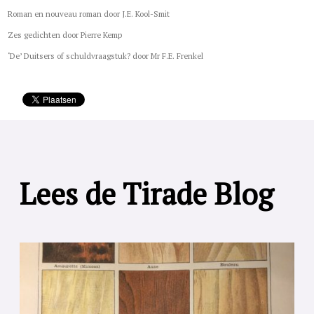
Roman en nouveau roman door J.E. Kool-Smit
Zes gedichten door Pierre Kemp
‘De’ Duitsers of schuldvraagstuk? door Mr F.E. Frenkel
Lees de Tirade Blog