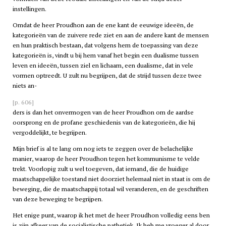
instellingen.
Omdat de heer Proudhon aan de ene kant de eeuwige ideeën, de
kategorieën van de zuivere rede ziet en aan de andere kant de mensen
en hun praktisch bestaan, dat volgens hem de toepassing van deze
kategorieën is, vindt u bij hem vanaf het begin een dualisme tussen
leven en ideeën, tussen ziel en lichaam, een dualisme, dat in vele
vormen optreedt. U zult nu begrijpen, dat de strijd tussen deze twee
niets an-
[p. 606]
ders is dan het onvermogen van de heer Proudhon om de aardse
oorsprong en de profane geschiedenis van de kategorieën, die hij
vergoddelijkt, te begrijpen.
Mijn brief is al te lang om nog iets te zeggen over de belachelijke
manier, waarop de heer Proudhon tegen het kommunisme te velde
trekt. Voorlopig zult u wel toegeven, dat iemand, die de huidige
maatschappelijke toestand niet doorziet helemaal niet in staat is om de
beweging, die de maatschappij totaal wil veranderen, en de geschriften
van deze beweging te begrijpen.
Het enige punt, waarop ik het met de heer Proudhon volledig eens ben
is zijn afkeer van de socialistische pathetiek. Ik heb me vroeger al door