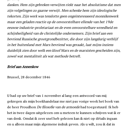
danken. Hem zijn gebreken verwijten riekt naar het absolutisme dat men
zijn volgelingen zo gaarne verwijt. Men schenke hem zijn ideologische
tekorten. Zijn werk was tenslotte geen ongeïnteresseerd monnikenwerk
maar een geladen reactie op de onvoorstelbare ellende van het 19de
eeuwse industrie-proletariaat en de even onvoorstelbare wreedheid en
schijnheiligheid van de christelijke ondernemers. Zijn brief aan een
bevriend Russische grootgrondbezitter, die door zijn langdurig verblijf
in het buitenland met Marx bevriend was geraakt, laat mijns inziens
duidelijk zien door welk een kloof Marx en de marxisten gescheiden zijn,
zowel wat mentaliteit als wat methode betreft.
Brief aan Annenkow
Brussel, 28 december 1846
U had op uw brief van 1 november al lang een antwoord van mij
gekregen als mijn boekhandelaar me niet pas vorige week het boek van
de heer Proudhon
De filosofie van de armoede
had toegestuurd. Ik heb
het in twee dagen uitgelezen om u meteen te kunnen schrijven wat ik er
van denk. Omdat ik zeer snel heb gelezen kan ik niet op détails ingaan
en u alleen maar mijn algemene indruk geven. Als u wilt, zou ik dat in