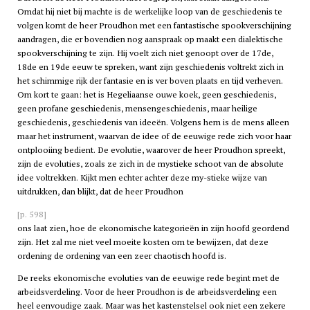
Omdat hij niet bij machte is de werkelijke loop van de geschiedenis te
volgen komt de heer Proudhon met een fantastische spookverschijning
aandragen, die er bovendien nog aanspraak op maakt een dialektische
spookverschijning te zijn. Hij voelt zich niet genoopt over de 17de,
18de en 19de eeuw te spreken, want zijn geschiedenis voltrekt zich in
het schimmige rijk der fantasie en is ver boven plaats en tijd verheven.
Om kort te gaan: het is Hegeliaanse ouwe koek, geen geschiedenis,
geen profane geschiedenis, mensengeschiedenis, maar heilige
geschiedenis, geschiedenis van ideeën. Volgens hem is de mens alleen
maar het instrument, waarvan de idee of de eeuwige rede zich voor haar
ontplooiing bedient. De evolutie, waarover de heer Proudhon spreekt,
zijn de evoluties, zoals ze zich in de mystieke schoot van de absolute
idee voltrekken. Kijkt men echter achter deze my-stieke wijze van
uitdrukken, dan blijkt, dat de heer Proudhon
[p. 598]
ons laat zien, hoe de ekonomische kategorieën in zijn hoofd geordend
zijn. Het zal me niet veel moeite kosten om te bewijzen, dat deze
ordening de ordening van een zeer chaotisch hoofd is.
De reeks ekonomische evoluties van de eeuwige rede begint met de
arbeidsverdeling. Voor de heer Proudhon is de arbeidsverdeling een
heel eenvoudige zaak. Maar was het kastenstelsel ook niet een zekere