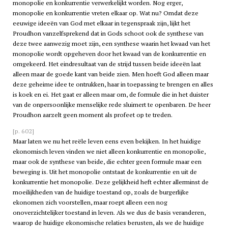
monopolie en konkurrentie verwerkelijkt worden. Nog erger,
monopolie en konkurrentie vreten elkaar op. Wat nu? Omdat deze
eeuwige ideeën van God met elkaar in tegenspraak zijn, lijkt het
Proudhon vanzelfsprekend dat in Gods schoot ook de synthese van
deze twee aanwezig moet zijn, een synthese waarin het kwaad van het
monopolie wordt opgeheven door het kwaad van de konkurrentie en
omgekeerd. Het eindresultaat van de strijd tussen beide ideeën laat
alleen maar de goede kant van beide zien. Men hoeft God alleen maar
deze geheime idee te ontrukken, haar in toepassing te brengen en alles
is koek en ei. Het gaat er alleen maar om, de formule die in het duister
van de onpersoonlijke menselijke rede sluimert te openbaren. De heer
Proudhon aarzelt geen moment als profeet op te treden.
[p. 602]
Maar laten we nu het reële leven eens even bekijken. In het huidige
ekonomisch leven vinden we niet alleen konkurrentie en monopolie,
maar ook de synthese van beide, die echter geen formule maar een
beweging is. Uit het monopolie ontstaat de konkurrentie en uit de
konkurrentie het monopolie. Deze gelijkheid heft echter allerminst de
moeilijkheden van de huidige toestand op, zoals de burgerlijke
ekonomen zich voorstellen, maar roept alleen een nog
onoverzichtelijker toestand in leven. Als we dus de basis veranderen,
waarop de huidige ekonomische relaties berusten, als we de huidige