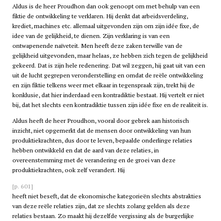
Aldus is de heer Proudhon dan ook genoopt om met behulp van een
fiktie de ontwikkeling te verklaren. Hij denkt dat arbeidsverdeling,
krediet, machines etc. allemaal uitgevonden zijn om zijn idée fixe, de
idee van de gelijkheid, te dienen. Zijn verklaring is van een
ontwapenende naïveteit. Men heeft deze zaken terwille van de
gelijkheid uitgevonden, maar helaas, ze hebben zich tegen de gelijkheid
gekeerd. Dat is zijn hele redenering. Dat wil zeggen, hij gaat uit van een
uit de lucht gegrepen veronderstelling en omdat de reële ontwikkeling
en zijn fiktie telkens weer met elkaar in tegenspraak zijn, trekt hij de
konklusie, dat hier inderdaad een kontradiktie bestaat. Hij vertelt er niet
bij, dat het slechts een kontradiktie tussen zijn idée fixe en de realiteit is.
Aldus heeft de heer Proudhon, vooral door gebrek aan historisch
inzicht, niet opgemerkt dat de mensen door ontwikkeling van hun
produktiekrachten, dus door te leven, bepaalde onderlinge relaties
hebben ontwikkeld en dat de aard van deze relaties, in
overeenstemming met de verandering en de groei van deze
produktiekrachten, ook zelf verandert. Hij
[p. 601]
heeft niet beseft, dat de ekonomische kategorieën slechts abstrakties
van deze reële relaties zijn, dat ze slechts zolang gelden als deze
relaties bestaan. Zo maakt hij dezelfde vergissing als de burgerlijke