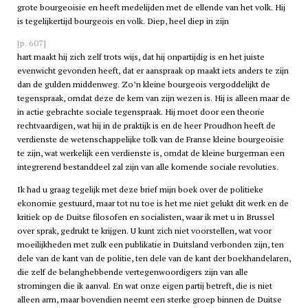
grote bourgeoisie en heeft medelijden met de ellende van het volk. Hij
is tegelijkertijd bourgeois en volk. Diep, heel diep in zijn
[p. 607]
hart maakt hij zich zelf trots wijs, dat hij onpartijdig is en het juiste
evenwicht gevonden heeft, dat er aanspraak op maakt iets anders te zijn
dan de gulden middenweg. Zo’n kleine bourgeois vergoddelijkt de
tegenspraak, omdat deze de kern van zijn wezen is. Hij is alleen maar de
in actie gebrachte sociale tegenspraak. Hij moet door een theorie
rechtvaardigen, wat hij in de praktijk is en de heer Proudhon heeft de
verdienste de wetenschappelijke tolk van de Franse kleine bourgeoisie
te zijn, wat werkelijk een verdienste is, omdat de kleine burgerman een
integrerend bestanddeel zal zijn van alle komende sociale revoluties.
Ik had u graag tegelijk met deze brief mijn boek over de politieke
ekonomie gestuurd, maar tot nu toe is het me niet gelukt dit werk en de
kritiek op de Duitse filosofen en socialisten, waar ik met u in Brussel
over sprak, gedrukt te krijgen. U kunt zich niet voorstellen, wat voor
moeilijkheden met zulk een publikatie in Duitsland verbonden zijn, ten
dele van de kant van de politie, ten dele van de kant der boekhandelaren,
die zelf de belanghebbende vertegenwoordigers zijn van alle
stromingen die ik aanval. En wat onze eigen partij betreft, die is niet
alleen arm, maar bovendien neemt een sterke groep binnen de Duitse