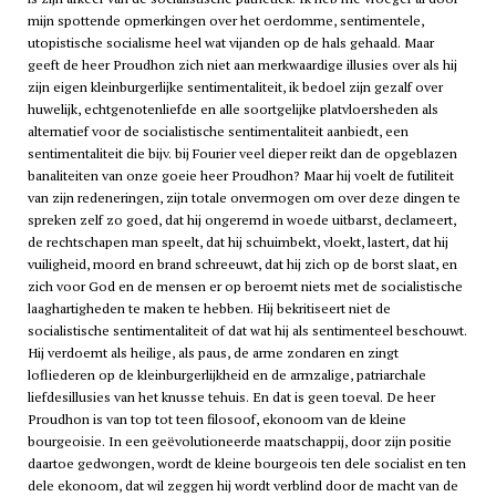
mijn spottende opmerkingen over het oerdomme, sentimentele,
utopistische socialisme heel wat vijanden op de hals gehaald. Maar
geeft de heer Proudhon zich niet aan merkwaardige illusies over als hij
zijn eigen kleinburgerlijke sentimentaliteit, ik bedoel zijn gezalf over
huwelijk, echtgenotenliefde en alle soortgelijke platvloersheden als
alternatief voor de socialistische sentimentaliteit aanbiedt, een
sentimentaliteit die bijv. bij Fourier veel dieper reikt dan de opgeblazen
banaliteiten van onze goeie heer Proudhon? Maar hij voelt de futiliteit
van zijn redeneringen, zijn totale onvermogen om over deze dingen te
spreken zelf zo goed, dat hij ongeremd in woede uitbarst, declameert,
de rechtschapen man speelt, dat hij schuimbekt, vloekt, lastert, dat hij
vuiligheid, moord en brand schreeuwt, dat hij zich op de borst slaat, en
zich voor God en de mensen er op beroemt niets met de socialistische
laaghartigheden te maken te hebben. Hij bekritiseert niet de
socialistische sentimentaliteit of dat wat hij als sentimenteel beschouwt.
Hij verdoemt als heilige, als paus, de arme zondaren en zingt
lofliederen op de kleinburgerlijkheid en de armzalige, patriarchale
liefdesillusies van het knusse tehuis. En dat is geen toeval. De heer
Proudhon is van top tot teen filosoof, ekonoom van de kleine
bourgeoisie. In een geëvolutioneerde maatschappij, door zijn positie
daartoe gedwongen, wordt de kleine bourgeois ten dele socialist en ten
dele ekonoom, dat wil zeggen hij wordt verblind door de macht van de