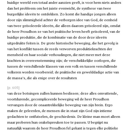
huidige wereld een totaal ander aanzien geeft, is voor hem niets anders
dan het probleem om het juiste evenwicht, de synthese van twee
burgerlijke ideeën te ontdekken. Zo komt die handige jongen alleen
door zijn slimmigheid achter de verborgen idee van God, de eenheid
van twee geïsoleerde ideeën, die alleen daarom geïsoleerd zijn, omdat
de heer Proudhon ze van het praktische leven heeft geïsoleerd, van de
huidige produktie, die de kombinatie van de door deze ideeën
uitgedrukte feiten is. De grote historische beweging, die het gevolg is
van het konflikt tussen de reeds verworven produktiekrachten der
mensheid en haar sociale verhoudingen, die niet meer met deze
krachten in overeenstemming zijn; de verschrikkelijke oorlogen, die
tussen de verschillende klassen van een volk en tussen verschillende
volkeren worden voorbereid; de praktische en gewelddadige actie van
de massa’s, die als enige over de resultaten
[p. 605]
van deze botsingen zullen kunnen beslissen; deze alles omvattende,
voortdurende, gecompliceerde beweging wil de heer Proudhon
vervangen door de onaantrekkelijke beweging van zijn brein. Ergo
maken de geleerden, de mensen die in staat zijn God zijn intieme
gedachten te ontfutselen, de geschiedenis. De kleine man moet alleen
maar proberen hun orakelspreuken toe te passen. U begrijpt nu
natuurlijk waarom de heer Proudhon fel gekant is tegen elke politieke