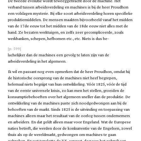
De tweede evolutie wordt teweeggebracht door de machine. Het
verband tussen arbeidsverdeling en machines is bij de heer Proudhon
een volslagen mysterie. Bij elke soort arbeidsverdeling horen specifieke
produktiemiddelen. De mensen maakten bijvoorbeeld vanaf het midden
van de 17de eeuw tot het midden van de 18de eeuw niet alles met de
hand. Ze bezaten werktuigen, en zelfs zeer gecompliceerde, zoals
werkbanken, schepen, hefbomen etc., etc. Niets is dus be-
[p. 599]
lachelijker dan de machines een gevolg te laten zijn van de
arbeidsverdeling in het algemeen.
Ik wil en passant nog even opmerken dat de heer Proudhon, omdat hij
de historische oorsprong van de machines niet heef begrepen,
helemaal niets begrijpt van hun ontwikkeling. Vóór 1825, vóór de tijd
van de eerste universele krisis, zo kan men het stellen, groeiden de
konsumptiebehoeften over het algemeen sneller dan de produktie. De
ontwikkeling van de machines paste zich noodgedwongen aan bij de
behoeften van de markt. Sinds 1825 is de uitvinding en toepassing van
machines alleen maar het resultaat van de oorlog tussen ondernemers
en arbeiders. En dat geldt alleen maar voor Engeland. Wat de Europese
naties betreft, die werden door de konkurrentie van de Engelsen, zowel
thuis als op de wereldmarkt, gedwongen om machines te gaan
gebruiken. En wat tenslotte de V.S. aangaat, daar was het gebruik van