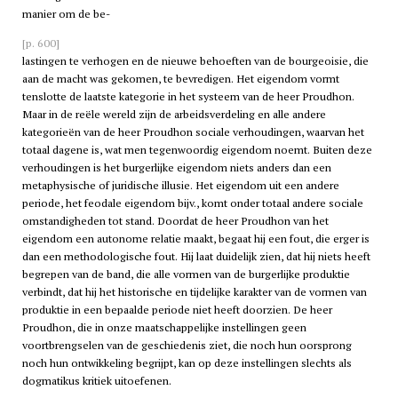
manier om de be-
[p. 600]
lastingen te verhogen en de nieuwe behoeften van de bourgeoisie, die
aan de macht was gekomen, te bevredigen. Het eigendom vormt
tenslotte de laatste kategorie in het systeem van de heer Proudhon.
Maar in de reële wereld zijn de arbeidsverdeling en alle andere
kategorieën van de heer Proudhon sociale verhoudingen, waarvan het
totaal dagene is, wat men tegenwoordig eigendom noemt. Buiten deze
verhoudingen is het burgerlijke eigendom niets anders dan een
metaphysische of juridische illusie. Het eigendom uit een andere
periode, het feodale eigendom bijv., komt onder totaal andere sociale
omstandigheden tot stand. Doordat de heer Proudhon van het
eigendom een autonome relatie maakt, begaat hij een fout, die erger is
dan een methodologische fout. Hij laat duidelijk zien, dat hij niets heeft
begrepen van de band, die alle vormen van de burgerlijke produktie
verbindt, dat hij het historische en tijdelijke karakter van de vormen van
produktie in een bepaalde periode niet heeft doorzien. De heer
Proudhon, die in onze maatschappelijke instellingen geen
voortbrengselen van de geschiedenis ziet, die noch hun oorsprong
noch hun ontwikkeling begrijpt, kan op deze instellingen slechts als
dogmatikus kritiek uitoefenen.