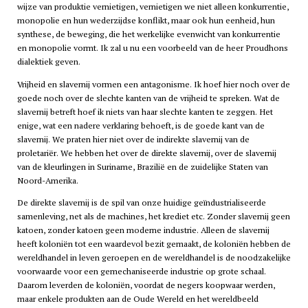
wijze van produktie vernietigen, vernietigen we niet alleen konkurrentie,
monopolie en hun wederzijdse konflikt, maar ook hun eenheid, hun
synthese, de beweging, die het werkelijke evenwicht van konkurrentie
en monopolie vormt. Ik zal u nu een voorbeeld van de heer Proudhons
dialektiek geven.
Vrijheid en slavernij vormen een antagonisme. Ik hoef hier noch over de
goede noch over de slechte kanten van de vrijheid te spreken. Wat de
slavernij betreft hoef ik niets van haar slechte kanten te zeggen. Het
enige, wat een nadere verklaring behoeft, is de goede kant van de
slavernij. We praten hier niet over de indirekte slavernij van de
proletariër. We hebben het over de direkte slavernij, over de slavernij
van de kleurlingen in Suriname, Brazilië en de zuidelijke Staten van
Noord-Amerika.
De direkte slavernij is de spil van onze huidige geïndustrialiseerde
samenleving, net als de machines, het krediet etc. Zonder slavernij geen
katoen, zonder katoen geen moderne industrie. Alleen de slavernij
heeft koloniën tot een waardevol bezit gemaakt, de koloniën hebben de
wereldhandel in leven geroepen en de wereldhandel is de noodzakelijke
voorwaarde voor een gemechaniseerde industrie op grote schaal.
Daarom leverden de koloniën, voordat de negers koopwaar werden,
maar enkele produkten aan de Oude Wereld en het wereldbeeld