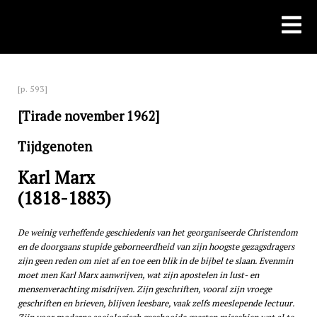
Skip
to
content
[p. 593]
[Tirade november 1962]
Tijdgenoten
Karl Marx
(1818-1883)
De weinig verheffende geschiedenis van het georganiseerde Christendom
en de doorgaans stupide geborneerdheid van zijn hoogste gezagsdragers
zijn geen reden om niet af en toe een blik in de bijbel te slaan. Evenmin
moet men Karl Marx aanwrijven, wat zijn apostelen in lust- en
mensenverachting misdrijven. Zijn geschriften, vooral zijn vroege
geschriften en brieven, blijven leesbare, vaak zelfs meeslepende lectuur.