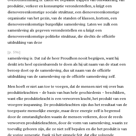
produktie, verkeer en konsumptie veronderstellen, u krijgt een
dienovereenkomstige sociale struktuur, een dienovereenkomstige
organisatie van het gezin, van de standen of klassen, kortom, een
dienovereenkomstige burgerlijke samenleving. Laten we zulk een
samenleving als gegeven veronderstellen en u krijgt een
dienovereenkomstige politieke struktuur, die slechts de officiële
uitdrukking van deze
[p. 596]
samenleving is. Dat zal de heer Proudhon nooit begrijpen, want hij
denkt iets heel opzienbarends te doen als hij uit naam van de staat een
beroep doet op de samenleving, dus uit naam van de officiële
uitdrukking van de samenleving op de officiële samenleving zelf.
Men hoeft er niet aan toe te voegen, dat de mensen niet vrij over hun
produktiekrachten – de basis van hun hele geschiedenis – beschikken,
want elke produktiekracht is een verworven kracht, het produkt van een
vroegere inspanning. De produktiekrachten zijn dus het resultaat van de
toegepaste menselijke energie, maar deze energie zelf is begrensd
door de omstandigheden waarin de mensen verkeren, door de reeds
verworven produktiekrachten, door de vorm van samenleving, waarin ze
toevallig geboren zijn, die ze niet zelf bepalen en die het produkt is van
de vorige generatie. Dank zij het simpele feit, dat elke volgende