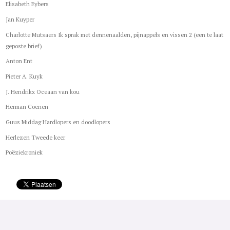
Elisabeth Eybers
Jan Kuyper
Charlotte Mutsaers Ik sprak met dennenaalden, pijnappels en vissen 2 (een te laat
geposte brief)
Anton Ent
Pieter A. Kuyk
J. Hendrikx Oceaan van kou
Herman Coenen
Guus Middag Hardlopers en doodlopers
Herlezen Tweede keer
Poëziekroniek