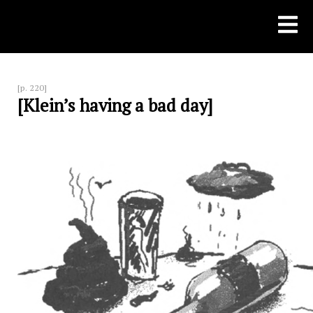
Skip
to
content
[p. 220]
[Klein’s having a bad day]