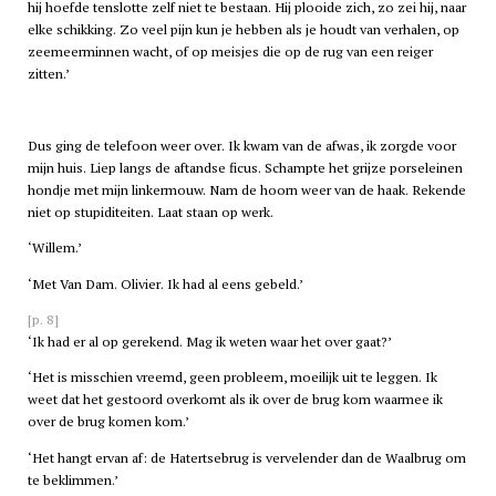
hij hoefde tenslotte zelf niet te bestaan. Hij plooide zich, zo zei hij, naar
elke schikking. Zo veel pijn kun je hebben als je houdt van verhalen, op
zeemeerminnen wacht, of op meisjes die op de rug van een reiger
zitten.’
Dus ging de telefoon weer over. Ik kwam van de afwas, ik zorgde voor
mijn huis. Liep langs de aftandse ficus. Schampte het grijze porseleinen
hondje met mijn linkermouw. Nam de hoorn weer van de haak. Rekende
niet op stupiditeiten. Laat staan op werk.
‘Willem.’
‘Met Van Dam. Olivier. Ik had al eens gebeld.’
[p. 8]
‘Ik had er al op gerekend. Mag ik weten waar het over gaat?’
‘Het is misschien vreemd, geen probleem, moeilijk uit te leggen. Ik
weet dat het gestoord overkomt als ik over de brug kom waarmee ik
over de brug komen kom.’
‘Het hangt ervan af: de Hatertsebrug is vervelender dan de Waalbrug om
te beklimmen.’