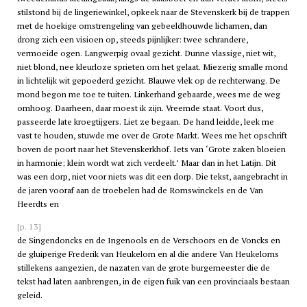
stilstond bij de lingeriewinkel, opkeek naar de Stevenskerk bij de trappen
met de hoekige omstrengeling van gebeeldhouwde lichamen, dan
drong zich een visioen op, steeds pijnlijker: twee schrandere,
vermoeide ogen. Langwerpig ovaal gezicht. Dunne vlassige, niet wit,
niet blond, nee kleurloze sprieten om het gelaat. Miezerig smalle mond
in lichtelijk wit gepoederd gezicht. Blauwe vlek op de rechterwang. De
mond begon me toe te tuiten. Linkerhand gebaarde, wees me de weg
omhoog. Daarheen, daar moest ik zijn. Vreemde staat. Voort dus,
passeerde late kroegtijgers. Liet ze begaan. De hand leidde, leek me
vast te houden, stuwde me over de Grote Markt. Wees me het opschrift
boven de poort naar het Stevenskerkhof. Iets van ‘Grote zaken bloeien
in harmonie; klein wordt wat zich verdeelt.’ Maar dan in het Latijn. Dit
was een dorp, niet voor niets was dit een dorp. Die tekst, aangebracht in
de jaren vooraf aan de troebelen had de Romswinckels en de Van
Heerdts en
[p. 13]
de Singendoncks en de Ingenools en de Verschoors en de Voncks en
de gluiperige Frederik van Heukelom en al die andere Van Heukeloms
stillekens aangezien, de nazaten van de grote burgemeester die de
tekst had laten aanbrengen, in de eigen fuik van een provinciaals bestaan
geleid.