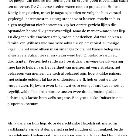
het plegen van nieuwe benoemingen. En ergens geen toeval. Laat staan
ten onrechte. De Gelderse steden waren niet zo populair in Holland.
Dertig jaar geleden, moet je nagaan, hadden ze volgens hun verraad
gepleegd; daar moesten ze nog steeds voor boeten; mochten hun
eigen magistraat niet benoemen. Op het eerste gezicht lijken die
opstanden behoorlijk gerechtvaardigd. Maar de manier waarop het liep.
En diegenen die erachter zaten, moet je bedenken, dat was een en al
familie van Willems voornaamste adviseur op dit gebied, slijmerige
Fagel. En het werd alleen maar smeriger zodra het Franse beleg was
afgeslagen. Stilaan viezer en viezer werd het. Ongeloofwaardiger,
doortrapter. Precies hetzelfde als hoe ik daar vanwege die pik van mij
mee lag te helpen aan het verdriet van meisjes uit verre streken, het
belazeren van mensen die toch al belazerd zijn, hoe ik dikke patsers
met schrale guldens laf lag te ondersteunen. Ik heb er ooit eentje
mogen zien. Hij kwam even kijken wat voor een geilaard twee meisjes
tegelijk wilde. Ik in mijn blootje tussen twee donkerbruine gladde
lichamen, ik lachte hem zelfs nog toe. Een grote dikke Duitser in een
purperen kostuum.
Als ik dan naar huis liep, door de nachtelijke Hezelstraat, me soms
vastklampte aan de stalen pergola in het midden of binnenkeek bij de
tweedehands kledingzaak, langs de kaasboer en dan verder klom, steels