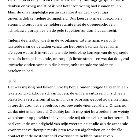
denken en vroeg me af of ik niet beter tot twintig had kunnen tellen.
Maar de onvermijdelijke pastasaus moest eindelijk over zijn
onvermijdelijke melige zompigheid. Dus keerde ik in een bezonken
stemming terug naar de heldere ruimte met de opengeschoven
lichtblauwe gordijntjes en de gele tegeltjes rondom het aanrecht.
Tijdens de maaltijd, die ik in de voorkamer tot me nam, waarbij ik
luisterde naar de geluiden vanachter het oude badhuis, bleef ik mij
afvragen wat toch in vredesnaam de bedoeling kon zijn van de gejaagde,
bijna als betrapt klinkende, onmogelijk lichte stem – en wat dat dreigend
ironische ondertoontje in die laatste, onbestemde woorden te
betekenen had.
[p. 5]
Het was mij nog niet bekend hoe hij kopje onder dreigde te gaan in een
leven rond kurkdroge schaamlippen; de enige waartussen hij zich een
plaats kon verschaffen, al kwam hij daar voor zijn gevoel ook enkel maar
in terecht door list en bedrog, voorgewende vriendelijkheid. Onzin: zo
zit dat niet in die wereld. Gelukkig kon ik nog niet bevroeden hoe weinig
zijn nimmer opgehelderde levenseinde mij uiteindelijk zou beroeren. Ik
had vanuit de oneindigheid van mijn weerzin de studie aan de academie
voor creatieve therapie reeds jaren tevoren afgebroken en dacht alle
contact met de gestoordheid voorgoed te hebben opgegeven.