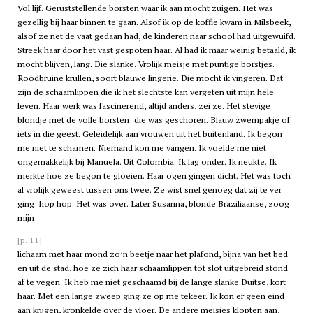
Vol lijf. Geruststellende borsten waar ik aan mocht zuigen. Het was
gezellig bij haar binnen te gaan. Alsof ik op de koffie kwam in Milsbeek,
alsof ze net de vaat gedaan had, de kinderen naar school had uitgewuifd.
Streek haar door het vast gespoten haar. Al had ik maar weinig betaald, ik
mocht blijven, lang. Die slanke. Vrolijk meisje met puntige borstjes.
Roodbruine krullen, soort blauwe lingerie. Die mocht ik vingeren. Dat
zijn de schaamlippen die ik het slechtste kan vergeten uit mijn hele
leven. Haar werk was fascinerend, altijd anders, zei ze. Het stevige
blondje met de volle borsten; die was geschoren. Blauw zwempakje of
iets in die geest. Geleidelijk aan vrouwen uit het buitenland. Ik begon
me niet te schamen. Niemand kon me vangen. Ik voelde me niet
ongemakkelijk bij Manuela. Uit Colombia. Ik lag onder. Ik neukte. Ik
merkte hoe ze begon te gloeien. Haar ogen gingen dicht. Het was toch
al vrolijk geweest tussen ons twee. Ze wist snel genoeg dat zij te ver
ging; hop hop. Het was over. Later Susanna, blonde Braziliaanse, zoog
mijn
[p. 11]
lichaam met haar mond zo’n beetje naar het plafond, bijna van het bed
en uit de stad, hoe ze zich haar schaamlippen tot slot uitgebreid stond
af te vegen. Ik heb me niet geschaamd bij de lange slanke Duitse, kort
haar. Met een lange zweep ging ze op me tekeer. Ik kon er geen eind
aan krijgen, kronkelde over de vloer. De andere meisjes klopten aan,