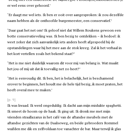
er wel eens over gehoord.’
‘Er daagt me wel iets. Ik ben er ooit over aangesproken: ik zou dezelfde
naam hebben als de onthoofde burgemeester, een conservatief.’
‘Daar gaat het net om! Ik geloof niet dat Willem Roukens gewoon een
botte conservatieveling was. Ik ben bezig te ontdekken – ik bedoel: ik
weet zeker dat zich aanvankelijk iets anders heeft afgespeeld bij de
opstandelingen waar hij het mee aan de stok kreeg. Zal ik het verhaal in
het kort vertellen zoals het bekend staat?’
‘Het is me niet duidelijk waarom dit voor mij van belang is. Wat maakt
het jou of mij uit dat ik toevallig net zo heet?’
‘Het is eenvoudig dit. Ik ben, het is belachelijk, het is beschamend
erover te beginnen, het houdt me de hele tijd bezig, ik moet praten, het
heeft overal mee te maken.’
[p. 9]
Ik was kwaad. Ik werd ongeduldig. Ik dacht aan mijn mislukte spaghetti.
Ik smeet de hoorn op de haak. Ik ging uit. Ik dronk me met mijn
vrienden straallazarus in het café van de aftandse meubels met de
aftandse gezichten van de Daalseweg, en beide gebroeders Rommel
wuifden me dik en zelfvoldaan toe vanachter de bar. Maar terwijl ik glas