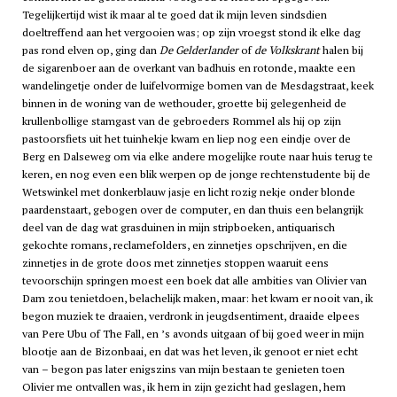
Tegelijkertijd wist ik maar al te goed dat ik mijn leven sindsdien
doeltreffend aan het vergooien was; op zijn vroegst stond ik elke dag
pas rond elven op, ging dan
De Gelderlander
of
de Volkskrant
halen bij
de sigarenboer aan de overkant van badhuis en rotonde, maakte een
wandelingetje onder de luifelvormige bomen van de Mesdagstraat, keek
binnen in de woning van de wethouder, groette bij gelegenheid de
krullenbollige stamgast van de gebroeders Rommel als hij op zijn
pastoorsfiets uit het tuinhekje kwam en liep nog een eindje over de
Berg en Dalseweg om via elke andere mogelijke route naar huis terug te
keren, en nog even een blik werpen op de jonge rechtenstudente bij de
Wetswinkel met donkerblauw jasje en licht rozig nekje onder blonde
paardenstaart, gebogen over de computer, en dan thuis een belangrijk
deel van de dag wat grasduinen in mijn stripboeken, antiquarisch
gekochte romans, reclamefolders, en zinnetjes opschrijven, en die
zinnetjes in de grote doos met zinnetjes stoppen waaruit eens
tevoorschijn springen moest een boek dat alle ambities van Olivier van
Dam zou tenietdoen, belachelijk maken, maar: het kwam er nooit van, ik
begon muziek te draaien, verdronk in jeugdsentiment, draaide elpees
van Pere Ubu of The Fall, en ’s avonds uitgaan of bij goed weer in mijn
blootje aan de Bizonbaai, en dat was het leven, ik genoot er niet echt
van – begon pas later enigszins van mijn bestaan te genieten toen
Olivier me ontvallen was, ik hem in zijn gezicht had geslagen, hem