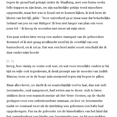
tegen de grond had getrapt onder de Waalbrug, met een ferme reeks
felle trappen in zijn kruis, en zijn nachtelijke gekrijs werd misschien
opgemerkt, maar het was te koud om te komen kijken, ik trok hem de
kleren van het lijf, gilde: ‘Voor zuiverheid ga je maar naar dat belachelijke
Ierland van jou en van Rüttges! Ik ben niet langer van plan om voor
jouw lol -’ ik kreeg de woorden niet meer uit mijn strot.
Een paar weken later vroeg een andere stamgast van de gebroeders
Rommel of ik niet graag invalkracht werd bij de overblijf van een
basisschool, en ik zei ja. Dat was een heel ander soort onschuld die ik
daar onder mijn hoede
[p. 6]
kreeg, hoe vinnig ze soms ook was, en wat voor vreselijke ouders je bij
tijd en wijle ook tegenkwam, ik denk prompt aan de moeder van Judith
Marcus, toen ze in de hoge aula snerpend tegen mij begon te gillen.
Maar alles liever, zo dacht ik en waarschijnlijk veel te laat, dan wat zich
Jerommeke, oud-jaargenoot, had weten aan te doen: zich te laten
strikken door een manisch meisje uit Het Verre Oosten, op de vlucht
geslagen voor een onbetrouwbare minnaar, en hoe ze Jerommeke
nadat ze eenmaal weer uit de inrichting was gekomen een baby had
opgedrongen. Pas na de geboorte zei de kinnebakkes van het kind dat
het onmiskenbaar een kindje van Jerommeke was, en hij nog makker