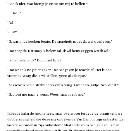
‘Ken ik niet. Wat brengt je ertoe om mij te bellen?’
‘…Dat…’
‘Ja?’
‘…Om…’
‘Ik was in de keuken bezig. De spaghetti moet dit wel overleven.’
‘Dat snap ik. Dat snap ik helemaal. Ik wil heus zeggen wat ik wil.’
‘Is het belangrijk? Duurt het lang?’
‘Dat weet ik nog niet zeker. Dat hangt van je reactie af. Het is een
vreemde vraag die ik wil stellen, geen alledaagse.’
‘Misschien bel je straks beter even terug. Over een uurtje. Schikt dat?’
‘Ik plooi me naar je wens. Wees maar niet bang.’
Ik legde kalm de hoorn neer, maar overwoog terdege de onmiskenbare
dubbelzinnigheid die deze mij onbekende Van Dam bij zijn onbestemde
laatste woorden in zijn onbestemd klinkende stem had gelegd. Ik had
vanzelfsprekend geen idee wat ik van dit eigenaardige gesprek moest