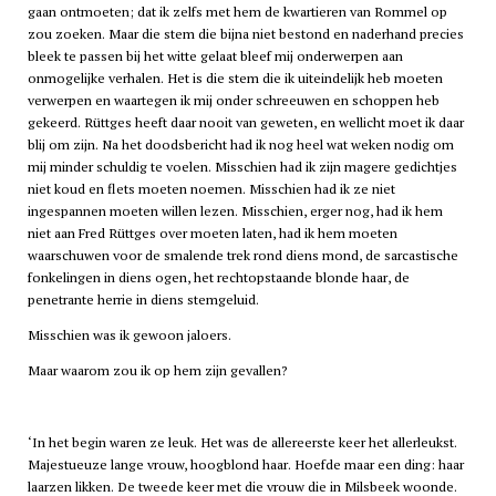
gaan ontmoeten; dat ik zelfs met hem de kwartieren van Rommel op
zou zoeken. Maar die stem die bijna niet bestond en naderhand precies
bleek te passen bij het witte gelaat bleef mij onderwerpen aan
onmogelijke verhalen. Het is die stem die ik uiteindelijk heb moeten
verwerpen en waartegen ik mij onder schreeuwen en schoppen heb
gekeerd. Rüttges heeft daar nooit van geweten, en wellicht moet ik daar
blij om zijn. Na het doodsbericht had ik nog heel wat weken nodig om
mij minder schuldig te voelen. Misschien had ik zijn magere gedichtjes
niet koud en flets moeten noemen. Misschien had ik ze niet
ingespannen moeten willen lezen. Misschien, erger nog, had ik hem
niet aan Fred Rüttges over moeten laten, had ik hem moeten
waarschuwen voor de smalende trek rond diens mond, de sarcastische
fonkelingen in diens ogen, het rechtopstaande blonde haar, de
penetrante herrie in diens stemgeluid.
Misschien was ik gewoon jaloers.
Maar waarom zou ik op hem zijn gevallen?
‘In het begin waren ze leuk. Het was de allereerste keer het allerleukst.
Majestueuze lange vrouw, hoogblond haar. Hoefde maar een ding: haar
laarzen likken. De tweede keer met die vrouw die in
Milsbeek
woonde.