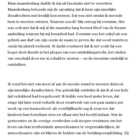
Maar maandenlang durfde ik mij uit fascinatie niet te verzetten.
Maandenlang beloerde mij de opvatting dat ik hem zijn innerlijke
dwaaltochten niet kwalijk kon nemen. Dat was niet omdat ik meende
hem te moeten ontzien. Waarom zou ik? Mij ontzag hij evenmin. Het
was ook niet dat ik mij al die maanden lang bewust bleef van de bizarre
aanleiding waarom hij mij benaderd had. Evenmin was het enkel uit een
gebrek aan durf om zijn onzin de naam te geven die dat soort mateloze
onzin bij uitstek toekomt. Ik dacht eventueel dat ik net zoals hij een
hoger doel diende in het plegen van een ontdekkingstocht, het vinden
van onschuld door me in schuld te storten – en de meermin eindelijk te
ontdekken.
Ik vond het niet van meet af aan de moeite waard te moeten delen in
zijn innerlijke dwaaltochten. Pas geleidelijk ontdekte ik dat ik al een hele
tijd verlekkerd had toegehoord. Ik leidde een heel ander leven, dat
enige tijd later werd verlucht door zwartwerk van een paar uurtjes per
week op een basisschool: als overblijfkracht zag ik erop toe dat
kinderen hun boterham eten en elkaar niet het hoofd inslaan. Wat de
gemeentes en de overige overheden ook mogen verzinnen om het
leven van hun teerbeminde armoedzaaiers te vergemakkelijken, de
armoedzaaiers zijn en blijven de helden van de betalingsverplichting. Zij