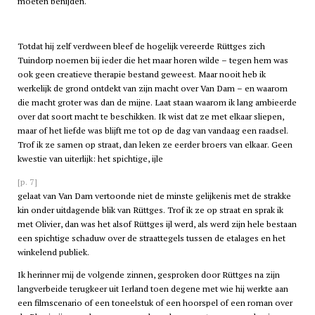
moeten benijden.
Totdat hij zelf verdween bleef de hogelijk vereerde Rüttges zich
Tuindorp noemen bij ieder die het maar horen wilde – tegen hem was
ook geen creatieve therapie bestand geweest. Maar nooit heb ik
werkelijk de grond ontdekt van zijn macht over Van Dam – en waarom
die macht groter was dan de mijne. Laat staan waarom ik lang ambieerde
over dat soort macht te beschikken. Ik wist dat ze met elkaar sliepen,
maar of het liefde was blijft me tot op de dag van vandaag een raadsel.
Trof ik ze samen op straat, dan leken ze eerder broers van elkaar. Geen
kwestie van uiterlijk: het spichtige, ijle
[p. 7]
gelaat van Van Dam vertoonde niet de minste gelijkenis met de strakke
kin onder uitdagende blik van Rüttges. Trof ik ze op straat en sprak ik
met Olivier, dan was het alsof Rüttges ijl werd, als werd zijn hele bestaan
een spichtige schaduw over de straattegels tussen de etalages en het
winkelend publiek.
Ik herinner mij de volgende zinnen, gesproken door Rüttges na zijn
langverbeide terugkeer uit Ierland toen degene met wie hij werkte aan
een filmscenario of een toneelstuk of een hoorspel of een roman over