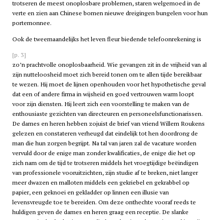
trotseren de meest onoplosbare problemen, staren welgemoed in de
verte en zien aan Chinese bomen nieuwe dreigingen bungelen voor hun
portemonnee.
Ook de tweemaandelijks het leven fleur biedende telefoonrekening is
[p. 3]
zo’n prachtvolle onoplosbaarheid. Wie gevangen zit in de vrijheid van al
zijn nutteloosheid moet zich bereid tonen om te allen tijde bereikbaar
te wezen. Hij moet de lijnen openhouden voor het hypothetische geval
dat een of andere firma in wijsheid en goed vertrouwen warm loopt
voor zijn diensten. Hij leert zich een voorstelling te maken van de
enthousiaste gezichten van directeuren en personeelsfunctionarissen.
De dames en heren hebben zojuist de brief van vriend Willem Roukens
gelezen en constateren verheugd dat eindelijk tot hen doordrong de
man die hun zorgen begrijpt. Na tal van jaren zal de vacature worden
vervuld door de enige man zonder kwalificaties, de enige die het op
zich nam om de tijd te trotseren middels het vroegtijdige beëindigen
van professionele vooruitzichten, zijn studie af te breken, niet langer
meer dwazen en malloten middels een gekriebel en gekrabbel op
papier, een geknoei en gekladder op linnen een illusie van
levensvreugde toe te bereiden. Om deze onthechte vooraf reeds te
huldigen geven de dames en heren graag een receptie. De slanke