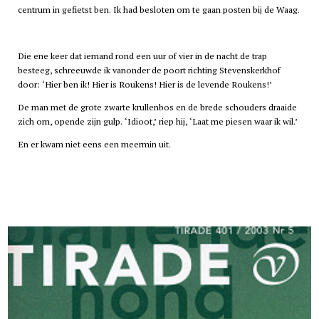
centrum in gefietst ben. Ik had besloten om te gaan posten bij de Waag.
Die ene keer dat iemand rond een uur of vier in de nacht de trap
besteeg, schreeuwde ik vanonder de poort richting Stevenskerkhof
door: ‘Hier ben ik! Hier is Roukens! Hier is de levende Roukens!’
De man met de grote zwarte krullenbos en de brede schouders draaide
zich om, opende zijn gulp. ‘Idioot,’ riep hij, ‘Laat me piesen waar ik wil.’
En er kwam niet eens een meermin uit.