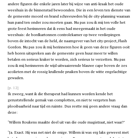
andere figuren die enkele jaren later bij wijze van anti-kraak het oude
weeshuis in de binnenstad bewoonden. Die in een leven ten dienste van
de gemeente moord en brand schreeuwden bij de city-planning waaraan
hun pand ten onder zou moeten gaan. Nu pas zou ik mij ten volle het
grote feest herinneren dat ik eens had meegemaakt in het oude
weeshuis: de bordkartonnen controlekamer op twee verdiepingen
boven de intocht van de held, de naamgever van het city-project, Flash
Gordon. Nu pas zou ik mij herinneren hoe ik geen van deze figuren ooit
heb horen uitspreken aan de gemeente geen huur meer te willen
betalen en serieus kraker te worden, zich serieus te verzetten. Nu pas
zou ik mij herinneren de wijd uitwaaierende blauwe cape boven de zes
acolieten met de rossig krullende pruiken boven de witte engelachtige
gewaden.
[p. 12]
Ik zweeg, want ik die therapeut had kunnen worden kende het
geruststellende gemak van complotten, en niet te vergeten hun
plooibaarheid naar tijd en ruimte. Dus restte mij geen andere vraag dan
deze:
‘Willem Roukens maakte deel uit van die oude magistraat, niet waar?’
‘Ja. Exact. Hij was net niet de enige. Willem
iii
was erg laks geweest met