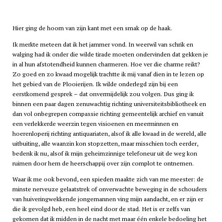
Hier ging de hoorn van zijn kant met een smak op de haak.
Ik merkte meteen dat ik het jammer vond. In weerwil van schrik en
walging had ik onder die wilde tirade moeten ondervinden dat gekken je
in al hun afstotendheid kunnen charmeren. Hoe ver die charme reikt?
Zo goed en zo kwaad mogelijk trachtte ik mij vanaf dien in te lezen op
het gebied van de Plooierijen. Ik wilde onderlegd zijn bij een
eerstkomend gesprek – dat onvermijdelijk zou volgen. Dus ging ik
binnen een paar dagen zenuwachtig richting universiteitsbibliotheek en
dan vol onbegrepen compassie richting gemeentelijk archief en vanuit
een verlekkerde weerzin tegen visioenen en meerminnen en
hoerenloperij richting antiquariaten, alsof ik alle kwaad in de wereld, alle
uitbuiting, alle waanzin kon stopzetten, maar misschien toch eerder,
bedenk ik nu, alsof ik mijn geheimzinnige telefoneur uit de weg kon
ruimen door hem de heerschappij over zijn complot te ontnemen.
Waar ik me ook bevond, een spieden maakte zich van me meester: de
minste nerveuze gelaatstrek of onverwachte beweging in de schouders
van huiveringwekkende jongemannen ving mijn aandacht, en er zijn er
die ik gevolgd heb, een heel eind door de stad. Het is er zelfs van
gekomen dat ik midden in de nacht met maar één enkele bedoeling het