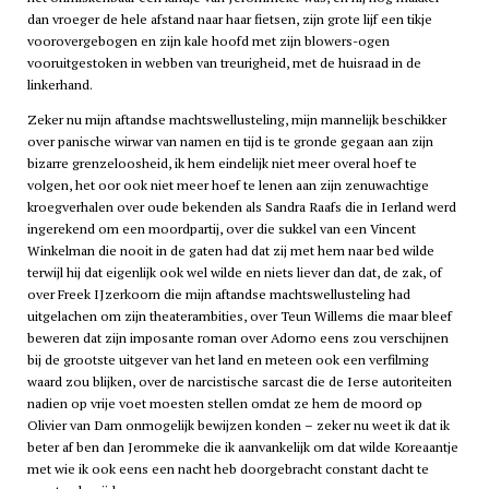
dan vroeger de hele afstand naar haar fietsen, zijn grote lijf een tikje
voorovergebogen en zijn kale hoofd met zijn blowers-ogen
vooruitgestoken in webben van treurigheid, met de huisraad in de
linkerhand.
Zeker nu mijn aftandse machtswellusteling, mijn mannelijk beschikker
over panische wirwar van namen en tijd is te gronde gegaan aan zijn
bizarre grenzeloosheid, ik hem eindelijk niet meer overal hoef te
volgen, het oor ook niet meer hoef te lenen aan zijn zenuwachtige
kroegverhalen over oude bekenden als Sandra Raafs die in Ierland werd
ingerekend om een moordpartij, over die sukkel van een Vincent
Winkelman die nooit in de gaten had dat zij met hem naar bed wilde
terwijl hij dat eigenlijk ook wel wilde en niets liever dan dat, de zak, of
over Freek IJzerkoorn die mijn aftandse machtswellusteling had
uitgelachen om zijn theaterambities, over Teun Willems die maar bleef
beweren dat zijn imposante roman over Adorno eens zou verschijnen
bij de grootste uitgever van het land en meteen ook een verfilming
waard zou blijken, over de narcistische sarcast die de Ierse autoriteiten
nadien op vrije voet moesten stellen omdat ze hem de moord op
Olivier van Dam onmogelijk bewijzen konden – zeker nu weet ik dat ik
beter af ben dan Jerommeke die ik aanvankelijk om dat wilde Koreaantje
met wie ik ook eens een nacht heb doorgebracht constant dacht te