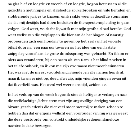
na glas hief en leegde en weer hief en leegde, begon het tussen al die
gezichten met rimpels en afgeleefde spijkerbroeken en vale hemden en
slobberende jurkjes te knagen, en ik raakte weer in dezelfde stemming
als die mij destijds had doen besluiten de therapeutenopleiding te gaan
volgen. God weet, zo dacht ik, wat ik met mijn grofheid had bereikt. God
weet welke van die zuiplappen die hier aan de bar hingen of naarstig
probeerden zich een houding te geven op het zeil van het voorste
biljart door mij een paar uur tevoren op het idee van een laatste
zuipgelag vooraf aan de grote doodssprong was gebracht. En ik kon er
niets aan veranderen; bij een naam als Van Dam is het blind zoeken in
het telefoonboek, en ik kon me zijn voornaam niet meer herinneren.
Het was niet de meest voordehandliggende, en alle namen liep ik af,
maar ik kwam er niet op, deed afwezig, mijn vrienden gingen ervan uit
dat ik verliefd was. Het werd wel weer eens tijd, zeiden ze.
In het verloop van de week begon ik steeds heftiger te verlangen naar
die weifelachtige, lichte stem met zijn angstvallige dreiging van een
bizarre geschiedenis die niet veel meer met mij te maken scheen te
hebben dan dat er ergens wellicht een voorouder van mij was geweest
die deze gestoorde om volstrekt onduidelijke redenen slapeloze
nachten leek te bezorgen.