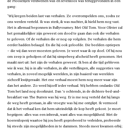
de Plooierijen verdwenen was en levenloos was teruggevonden in een
gang:
‘Wij kregen beiden last van verhalen. Ze overrompelden ons, zodra ze
ons werden verteld. Ik was sterk, ik was nuchter, ik hield hem nog vast.
Het is allemaal begonnen in Ballyvourney. Met Old Tom. Voor Olivier zal
het gemakkelijker zijn geweest om dood te gaan dan ook die verhalen
te geloven. Of de verhalen die er nog op volgden. De verhalen die hem
eerder hadden belaagd. En die hij ook geloofde. Die beelden opriepen
– die wij dan weer moesten geloven. Je weet waar ik op doel. Of hij nou
om zeep is geholpen of dat hij simpelweg afscheid heeft genomen. Het
maakt niet uit: het zijn de verhalen geweest. Ik ben al die tijd gebleven
wie ik was; hij is in alle verhalen, in alle vertellingen, alle suggesties van
verhalen, in zoveel mogelijk werelden, in zijn baaierd van werelden
zichzelf kwijtgeraakt. Het ene verhaal moest hem nog meer waar zijn
dan het andere. Zo werd hijzelf ieder verhaal. Wij hebben ondanks Old
Tom het land nog doorkruist. Dan ’s ochtends, in de dichters-bed-and-
breakfast van The Burren was hij weg. Er is me nog verteld dat hij langs
de weg heeft gestaan, in alle vroegte was hij me ontglipt. Ik vermoed
dat ik het verhaal ken dat hem uiteindelijk de kop heeft gekost. Je moet
begrijpen: alles was een inbreuk, want alles was mogelijkheid. Met de
hoerenloperij waartoe hij jou heeft geprobeerd te verleiden, probeerde
hij steeds zijn mogelijkheden in te dammen. Steeds meer kwamen erbij;