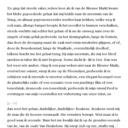
Zo ging dat steeds vaker, iedere keer als ik van de Nieuwe Markt kwam:
het bleke gepoederde gelaat dat mij leidde naar de meermin van de
Waag, en almaar geprononceerder werden haar trekken, welke weg ik
ook nam, allengs banger hoopte ik het noodlot te kunnen verschalken,
steeds wachtte mij echter het gelaat of ik nu de omweg nam over de
singels of mijn geluk probeerde via het Koningsplein, langs de fontein,
dan door de doorgang naast de zaak met rotan meubelen glippen, of of,
door de Benedenstad, langs de Waalkade, overzichtelijk doolhof,
telkens bracht me het gelaat terug, bij mijn meermin, die mij toe bleef
spreken in talen die ik niet begreep. Soms dacht ik: dit is Iers. Dan was
het weer iets anders. Ging ik een paar weken niet naar de Nieuwe Markt,
overviel me onrust, wierp ik me op de Plooierijen, probeerde ik te
schrijven wat ik meende te moeten schrijven, een elegant hoorspel voor
de plaatselijke radio of een scenario voor een prachtige film of een
toneelstuk, desnoods een toneelstuk, probeerde ik mijn vriend Fred te
overtuigen van mijn voorstellen tot verbetering van onze tekst, en
[p. 14]
dan weer het gelaat, duidelijker, duidelijker: Roukens. Roukens werd mij
de man die de hoeren versmaadt. Die verraders betrapt. Wist maar al te
goed waar ik woonde. Nam het me kwalijk dat ik op de gronden woonde
van de, van de oude Van Heukelom. Hij wierp zich op me, strafte mij…’