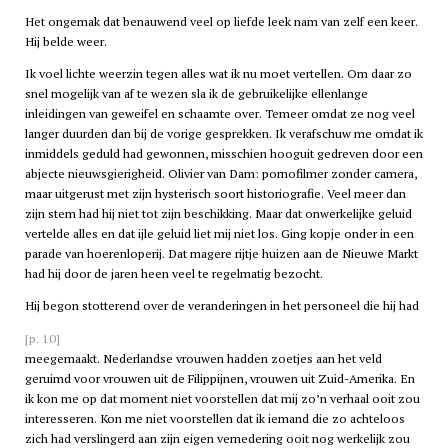
Het ongemak dat benauwend veel op liefde leek nam van zelf een keer.
Hij belde weer.
Ik voel lichte weerzin tegen alles wat ik nu moet vertellen. Om daar zo
snel mogelijk van af te wezen sla ik de gebruikelijke ellenlange
inleidingen van geweifel en schaamte over. Temeer omdat ze nog veel
langer duurden dan bij de vorige gesprekken. Ik verafschuw me omdat ik
inmiddels geduld had gewonnen, misschien hooguit gedreven door een
abjecte nieuwsgierigheid. Olivier van Dam: pornofilmer zonder camera,
maar uitgerust met zijn hysterisch soort historiografie. Veel meer dan
zijn stem had hij niet tot zijn beschikking. Maar dat onwerkelijke geluid
vertelde alles en dat ijle geluid liet mij niet los. Ging kopje onder in een
parade van hoerenloperij. Dat magere rijtje huizen aan de Nieuwe Markt
had hij door de jaren heen veel te regelmatig bezocht.
Hij begon stotterend over de veranderingen in het personeel die hij had
[p. 10]
meegemaakt. Nederlandse vrouwen hadden zoetjes aan het veld
geruimd voor vrouwen uit de Filippijnen, vrouwen uit Zuid-Amerika. En
ik kon me op dat moment niet voorstellen dat mij zo’n verhaal ooit zou
interesseren. Kon me niet voorstellen dat ik iemand die zo achteloos
zich had verslingerd aan zijn eigen vernedering ooit nog werkelijk zou