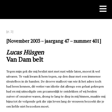
Skip
to
content
[p. 2]
[November 2003 – jaargang 47 – nummer 401]
Lucas Hüsgen
Van Dam belt
Tegen mijn gek die mij beslist niet met rust wilde laten, moest ik wel
uitvaren. Te vaak kwam ik hem tegen, op den duur met een immense
sleutelbos in de handen. De droeve malloot van wie ik het adres toch
had leren kennen, dit vertier van idiotie dat allengs een gelaat gekregen
had en mij uitnodigde om gezamenlijk te ontdekken of wij beiden
zuiver of onzuiver waren, drong te lang te diep in mij binnen, maakte mij
bijna tot de volgende gek die zijn leven lang de vrouwen bezoekt die je
om liefde niet bezoeken moet.