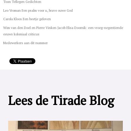
Toon Tellegen Gedichten
Leo Vroman Een psalm voor u, brave ouwe God
Carola Kloos Een beetje geloven
Wim van den Doel en Pierre Vinken Jacob Elisa Doornik: een vroeg-negentiende
eeuws koloniaal criticus
Medewerkers aan dit nummer
Lees de Tirade Blog