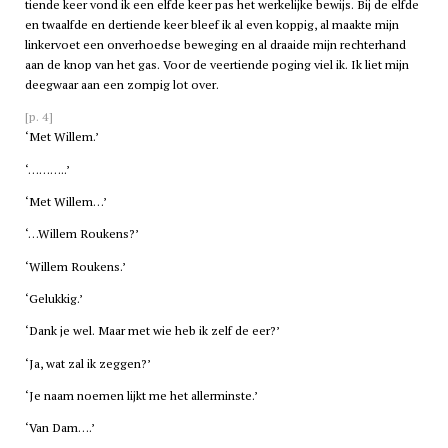
tiende keer vond ik een elfde keer pas het werkelijke bewijs. Bij de elfde
en twaalfde en dertiende keer bleef ik al even koppig, al maakte mijn
linkervoet een onverhoedse beweging en al draaide mijn rechterhand
aan de knop van het gas. Voor de veertiende poging viel ik. Ik liet mijn
deegwaar aan een zompig lot over.
[p. 4]
‘Met Willem.’
‘………..’
‘Met Willem…’
‘…Willem Roukens?’
‘Willem Roukens.’
‘Gelukkig.’
‘Dank je wel. Maar met wie heb ik zelf de eer?’
‘Ja, wat zal ik zeggen?’
‘Je naam noemen lijkt me het allerminste.’
‘Van Dam….’