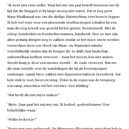
‘Ik weet niet eens welke. Waar het me om gaat betreft trouwens net de
tijd dat die bruggen er bij lange na nog niet waren. Dat er nog geen
Maas-Waalkanaal was om die akelige Hatertsebrug over heen te leggen.
Ik heb wel eens voor een plenzende stortbui mogen schuilen bij een
man die nog tewerk was gesteld bij het graven. Beestenwerk. Met de
schop, honderden en honderden mannen, handwerk. Hoe ze met zijn
allen gedurig dreigen weg te zakken omdat ze het risico om te worden
verzwolgen door een vloed van Maas- en Waarwater minder
verschrikkelijk vinden dan de honger die ze drijft, hun landschap
onherstelbaar hebben verwoest – maar het moest, kon niet anders.
Steeds kruip je door een nieuwe wereld – de oude verwoest. Wat me
die man vertelde over de wandelingen die hij als boerenjongen
ondernam: vanuit Hees zakken met doperwten halen in Groesbeek. Dat
hele stuk te voet, heen en terug. Zeker in de regen was de terugweg
een ramp, misschien viel het wel mee. Een afdaling.’
‘Wat heeft dit met mij te maken?’
‘Niets. Daar gaat het mij niet om. Ik bedoel: godverdomme! Een
belachelijke vraag.’
‘Welke bedoel je?’
‘Bezig met een onderzoek. De Nijmeegse Plooierijen, misschien heb je