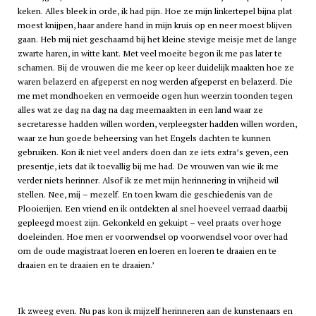
keken. Alles bleek in orde, ik had pijn. Hoe ze mijn linkertepel bijna plat
moest knijpen, haar andere hand in mijn kruis op en neer moest blijven
gaan. Heb mij niet geschaamd bij het kleine stevige meisje met de lange
zwarte haren, in witte kant. Met veel moeite begon ik me pas later te
schamen. Bij de vrouwen die me keer op keer duidelijk maakten hoe ze
waren belazerd en afgeperst en nog werden afgeperst en belazerd. Die
me met mondhoeken en vermoeide ogen hun weerzin toonden tegen
alles wat ze dag na dag na dag meemaakten in een land waar ze
secretaresse hadden willen worden, verpleegster hadden willen worden,
waar ze hun goede beheersing van het Engels dachten te kunnen
gebruiken. Kon ik niet veel anders doen dan ze iets extra’s geven, een
presentje, iets dat ik toevallig bij me had. De vrouwen van wie ik me
verder niets herinner. Alsof ik ze met mijn herinnering in vrijheid wil
stellen. Nee, mij – mezelf. En toen kwam die geschiedenis van de
Plooierijen. Een vriend en ik ontdekten al snel hoeveel verraad daarbij
gepleegd moest zijn. Gekonkeld en gekuipt – veel praats over hoge
doeleinden. Hoe men er voorwendsel op voorwendsel voor over had
om de oude magistraat loeren en loeren en loeren te draaien en te
draaien en te draaien en te draaien.’
Ik zweeg even. Nu pas kon ik mijzelf herinneren aan de kunstenaars en