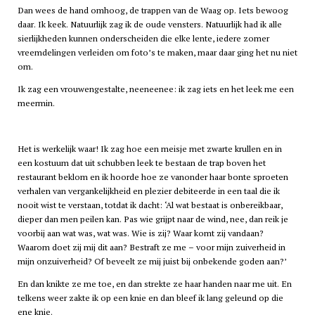
Dan wees de hand omhoog, de trappen van de Waag op. Iets bewoog
daar. Ik keek. Natuurlijk zag ik de oude vensters. Natuurlijk had ik alle
sierlijkheden kunnen onderscheiden die elke lente, iedere zomer
vreemdelingen verleiden om foto’s te maken, maar daar ging het nu niet
om.
Ik zag een vrouwengestalte, neeneenee: ik zag iets en het leek me een
meermin.
Het is werkelijk waar! Ik zag hoe een meisje met zwarte krullen en in
een kostuum dat uit schubben leek te bestaan de trap boven het
restaurant beklom en ik hoorde hoe ze vanonder haar bonte sproeten
verhalen van vergankelijkheid en plezier debiteerde in een taal die ik
nooit wist te verstaan, totdat ik dacht: ‘Al wat bestaat is onbereikbaar,
dieper dan men peilen kan. Pas wie grijpt naar de wind, nee, dan reik je
voorbij aan wat was, wat was. Wie is zij? Waar komt zij vandaan?
Waarom doet zij mij dit aan? Bestraft ze me – voor mijn zuiverheid in
mijn onzuiverheid? Of beveelt ze mij juist bij onbekende goden aan?’
En dan knikte ze me toe, en dan strekte ze haar handen naar me uit. En
telkens weer zakte ik op een knie en dan bleef ik lang geleund op die
ene knie.