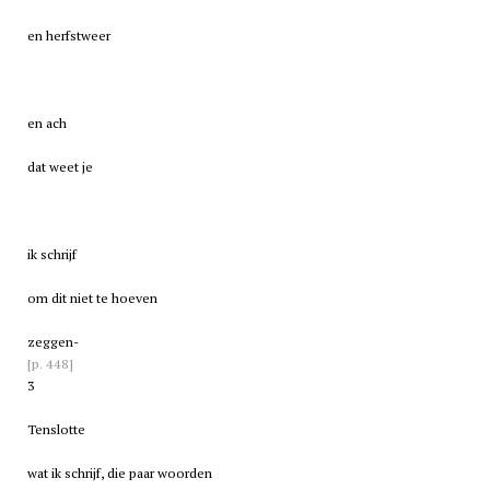
en herfstweer
en ach
dat weet je
ik schrijf
om dit niet te hoeven
zeggen-
[p. 448]
3
Tenslotte
wat ik schrijf, die paar woorden