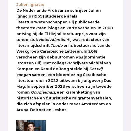
Julien Ignacio
De Nederlands-Arubaanse schrijver Julien
Ignacio (1969) studeerde af als
literatuurwetenschapper. Hij publiceerde
theaterteksten, blogs en korte verhalen. In 2008
ontving hij de El Hizjraliteratuurprijs voor zijn
toneelstuk
Hotel
Atlantis
. Hij was redacteur van
literair tijdschrift
Tirade
en is bestuurslid van de
Werkgroep Caraïbische Letteren. In 2018
verscheen zijn debuutroman
Kus
(nominatie
Bronzen Uil). Met collega-schrijvers Michiel van
Kempen en Raoul de Jong stelde hij
Dat wij
zongen
samen, een bloemlezing Caraïbische
literatuur die in 2022 uitkwam bij uitgeverij Das
Mag. In september 2023 verscheen zijn tweede
roman
Goudjakhals
, een kralenketting van
historische en futuristische migrantenverhalen,
die zich afspelen in onder meer Amsterdam en
Aruba, Beiroet en Lesbos.