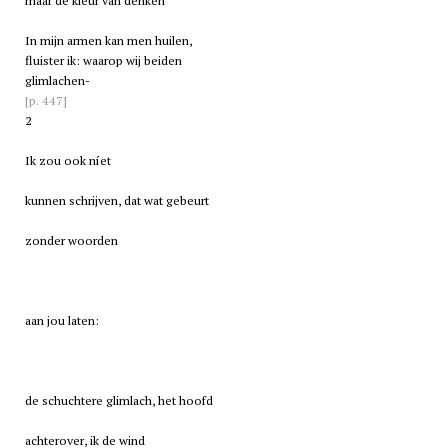
maar de kleur van denken
In mijn armen kan men huilen,
fluister ik: waarop wij beiden
glimlachen-
[p. 447]
2
Ik zou ook níet
kunnen schrijven, dat wat gebeurt
zonder woorden
aan jou laten:
de schuchtere glimlach, het hoofd
achterover, ik de wind