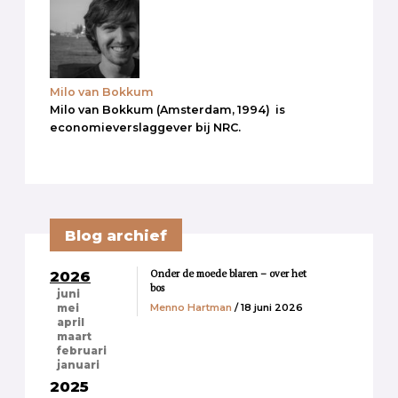
Milo van Bokkum
Milo van Bokkum (Amsterdam, 1994) is
economieverslaggever bij NRC.
Blog archief
Onder de moede blaren – over het
2026
bos
juni
Menno Hartman
/ 18 juni 2026
mei
april
maart
februari
januari
2025