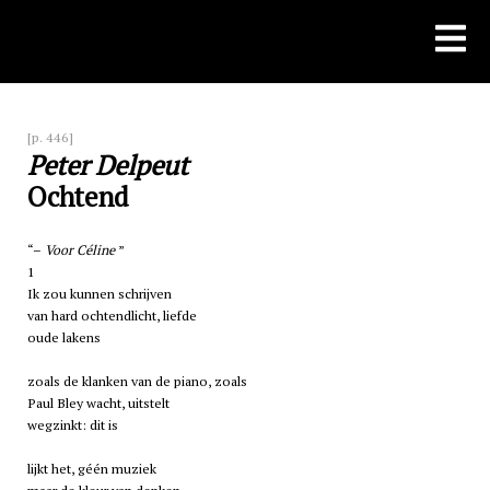
Skip
to
content
[p. 446]
Peter Delpeut
Ochtend
–
Voor Céline
1
Ik zou kunnen schrijven
van hard ochtendlicht, liefde
oude lakens
zoals de klanken van de piano, zoals
Paul Bley wacht, uitstelt
wegzinkt: dit is
lijkt het, géén muziek