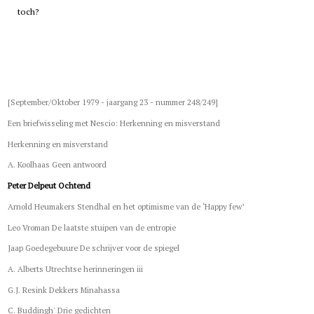
toch?
[September/Oktober 1979 - jaargang 23 - nummer 248/249]
Een briefwisseling met Nescio: Herkenning en misverstand
Herkenning en misverstand
A. Koolhaas Geen antwoord
Peter Delpeut Ochtend
Arnold Heumakers Stendhal en het optimisme van de ‘Happy few’
Leo Vroman De laatste stuipen van de entropie
Jaap Goedegebuure De schrijver voor de spiegel
A. Alberts Utrechtse herinneringen iii
G.J. Resink Dekkers Minahassa
C. Buddingh' Drie gedichten