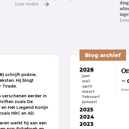
ding
Lees verder
admi
inge
Lees
Blog archief
2026
On
) schrijft poëzie,
juni
– 
eksten. Hij blogt
mei
 Tirade.
april
Men
maart
n verschenen eerder in
februari
chriften zoals De
januari
B
en Het Liegend Konijn
2025
 zoals NRC en AD.
2024
2023
ren werkt hij aan een
een non-fictieboek en