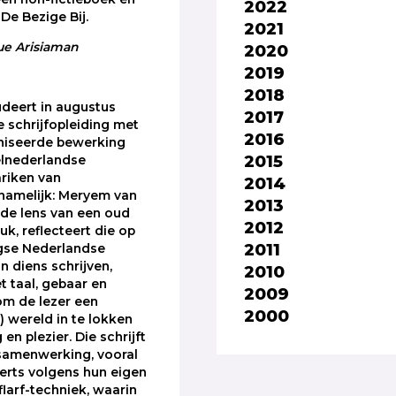
2022
De Bezige Bij.
2021
ue Arisiaman
2020
2019
2018
udeert in augustus
2017
e schrijfopleiding met
2016
iseerde bewerking
2015
elnederlandse
riken van
2014
namelijk: Meryem van
2013
de lens van een oud
2012
k, reflecteert die op
2011
se Nederlandse
n diens schrijven,
2010
t taal, gebaar en
2009
 om de lezer een
2000
) wereld in te lokken
 en plezier. Die schrijft
samenwerking, vooral
erts volgens hun eigen
flarf-techniek, waarin