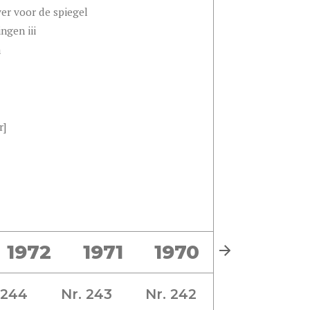
er voor de spiegel
ngen iii
a
r]
1972
1971
1970
1969
 244
Nr. 243
Nr. 242