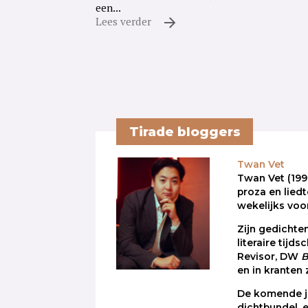
een...
Lees verder
Tirade bloggers
Twan Vet
Twan Vet (1998
proza en liedt
wekelijks voor
Zijn gedichte
literaire tijds
Revisor, DW
en in kranten
De komende ja
dichtbundel, 