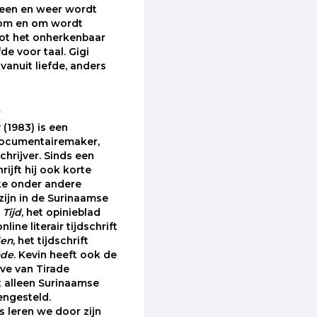
heen en weer wordt
 om en om wordt
ot het onherkenbaar
fde voor taal. Gigi
 vanuit liefde, anders
y
 (1983) is een
ocumentairemaker,
schrijver. Sinds een
rijft hij ook korte
ke onder andere
zijn in de Surinaamse
Tijd
, het opinieblad
online literair tijdschrift
den
, het tijdschrift
ade
. Kevin heeft ook de
ave van Tirade
 alleen Surinaamse
engesteld.
 leren we door zijn