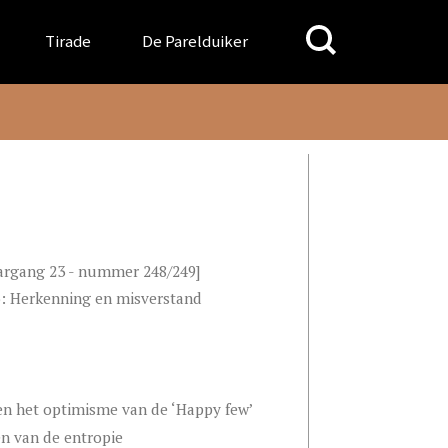
Search
Tirade
De Parelduiker
for:
argang 23 - nummer 248/249]
o: Herkenning en misverstand
n het optimisme van de ‘Happy few’
n van de entropie