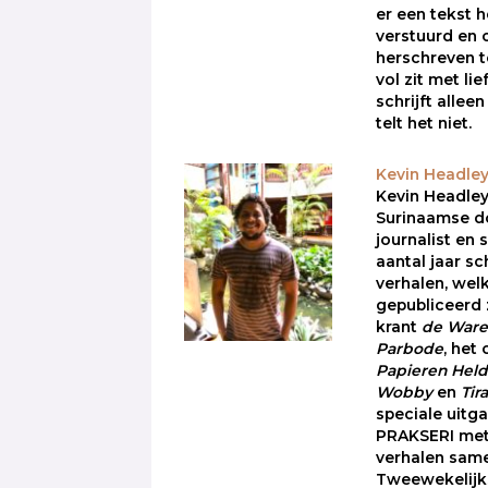
er een tekst 
verstuurd en
herschreven t
vol zit met lie
schrijft alleen
telt het niet.
Kevin Headle
Kevin Headley
Surinaamse d
journalist en 
aantal jaar sch
verhalen, wel
gepubliceerd 
krant
de Ware 
Parbode
, het 
Papieren Hel
Wobby
en
Tir
speciale uitg
PRAKSERI met
verhalen sam
Tweewekelijks