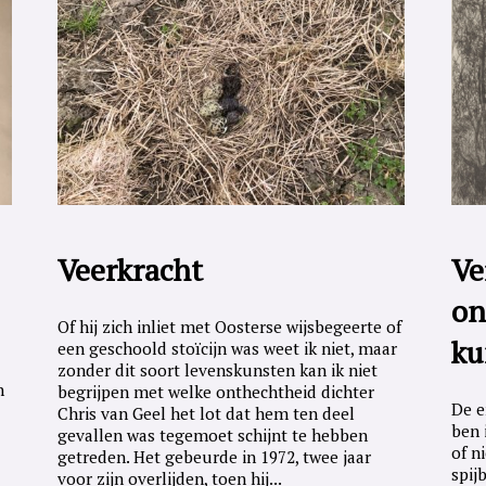
Veerkracht
Ve
on
Of hij zich inliet met Oosterse wijsbegeerte of
ku
een geschoold stoïcijn was weet ik niet, maar
zonder dit soort levenskunsten kan ik niet
n
begrijpen met welke onthechtheid dichter
De e
Chris van Geel het lot dat hem ten deel
ben 
gevallen was tegemoet schijnt te hebben
of n
getreden. Het gebeurde in 1972, twee jaar
spij
voor zijn overlijden, toen hij...