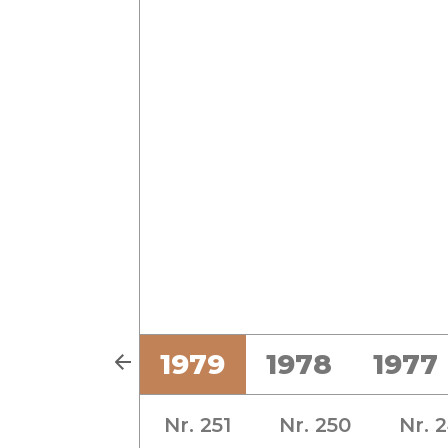
1
1980
1979
1978
1977
Nr. 251
Nr. 250
Nr. 