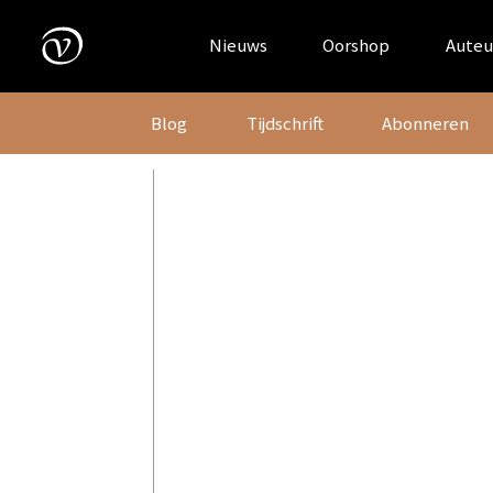
Skip
to
Nieuws
Oorshop
Auteu
content
Blog
Tijdschrift
Abonneren