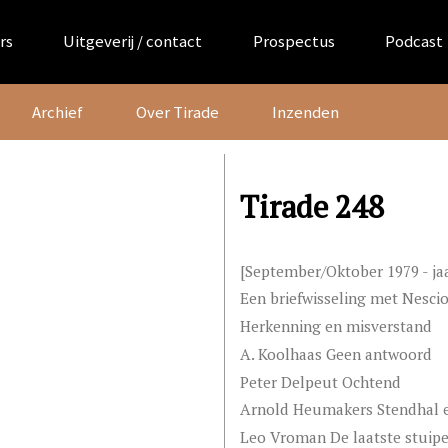
rs
Uitgeverij / contact
Prospectus
Podcast
Archief
Over Tirade
Inzenden
Tirade 248
[September/Oktober 1979 - ja
Een briefwisseling met Nesci
Herkenning en misverstand
A. Koolhaas Geen antwoord
Peter Delpeut Ochtend
Arnold Heumakers Stendhal e
Leo Vroman De laatste stuipe