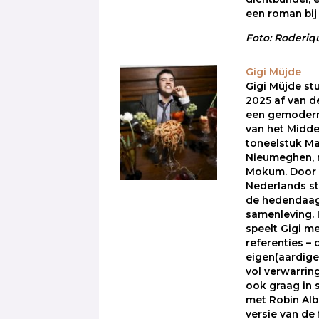
een roman bij 
Foto: Roderiq
Gigi Müjde
Gigi Müjde st
2025 af van d
een gemodern
van het Midd
toneelstuk Ma
Nieumeghen, 
Mokum. Door 
Nederlands stu
de hedendaag
samenleving. I
speelt Gigi me
referenties –
eigen(aardige
vol verwarring
ook graag in 
met Robin Alb
versie van de 