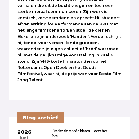
verhalen die uit de bocht vliegen en toch een
sterke moraal communiceren. Zijn werk is
komisch, vervreemdend en oprecht.Hij studeert
af van Writing for Performance aan de HKU met
het lange filmscenario ‘Een stoel, de dief en
Elske’ en zijn onderzoek ‘Handen’. Verder schrijft
hij toneel voor verschillende groepen,
waaronder zijn eigen collectief ‘bröd’ waarmee
hij met de gelijknamige voorstelling in Zaal 3
stond. Zijn VHS-korte films stonden op het
Rotterdams Open Doek en het Gouds
Filmfestival, waar hij de prijs won voor Beste Film
Jong Talent.
Blog archief
Onder de moede blaren – over het
2026
bos
juni