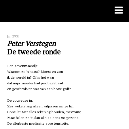
Skip
to
content
[p. 293]
Peter Verstegen
De tweede ronde
Een zevenmaandje.
Waarom zo’n haast? Moest en zou
ik de wereld in? Of is het waar
dat mijn moeder had pootjegebaad
en geschrokken was van een boze golf?
De couveuse in.
Zes weken lang alleen witjassen aan je lijf.
Consult: Met alles rekening houden, mevrouw,
Maar halen ze ’t, dan zijn ze eens zo gezond.
De allerbeste medische zorg tenslotte.