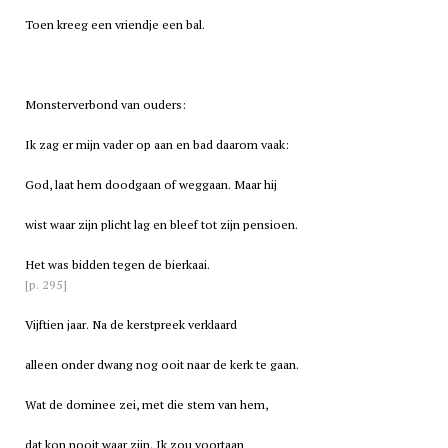
Toen kreeg een vriendje een bal.
Monsterverbond van ouders:
Ik zag er mijn vader op aan en bad daarom vaak:
God, laat hem doodgaan of weggaan. Maar hij
wist waar zijn plicht lag en bleef tot zijn pensioen.
Het was bidden tegen de bierkaai.
[p. 295]
Vijftien jaar. Na de kerstpreek verklaard
alleen onder dwang nog ooit naar de kerk te gaan.
Wat de dominee zei, met die stem van hem,
dat kon nooit waar zijn. Ik zou voortaan