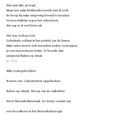
Drie jaar niks gezegd.
Maar met mijn blokkendooswerk wist ik toch
de hoop bij mijn omgeving levend te houden.
IJzeren brilletje tegen het scheelzien,
dat zag er al veel beter uit.
Het was oorlog toen.
Gehelmde soldaat in het portiek van de buren.
Mijn vader moest zich meerdere malen verstoppen
in een tussenvloers hokje. Je hoorde dan
snerpend fluiten op straat.
[p. 294]
Mijn oorlogsbeelden:
Bomen om. Cokestrottoir opgebroken.
Koken op oliepit. Stroop van de suikerbiet.
Weeë bloembollenstank. De trotse vondst van
een broodkorst in het fietsenhoksteegje.