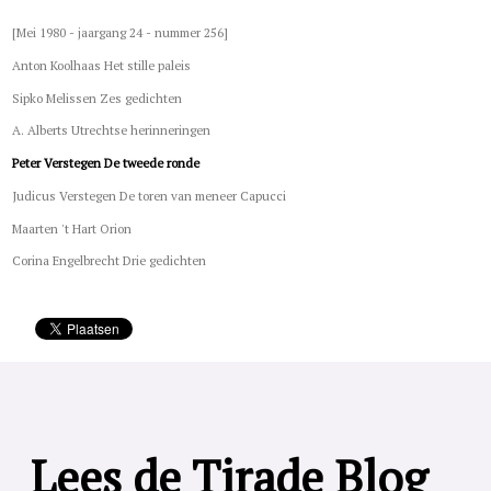
[Mei 1980 - jaargang 24 - nummer 256]
Anton Koolhaas Het stille paleis
Sipko Melissen Zes gedichten
A. Alberts Utrechtse herinneringen
Peter Verstegen De tweede ronde
Judicus Verstegen De toren van meneer Capucci
Maarten 't Hart Orion
Corina Engelbrecht Drie gedichten
Lees de Tirade Blog