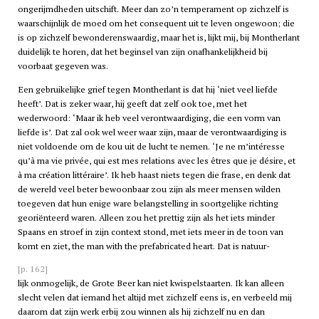
ongerijmdheden uitschift. Meer dan zo’n temperament op zichzelf is
waarschijnlijk de moed om het consequent uit te leven ongewoon; die
is op zichzelf bewonderenswaardig, maar het is, lijkt mij, bij Montherlant
duidelijk te horen, dat het beginsel van zijn onafhankelijkheid bij
voorbaat gegeven was.
Een gebruikelijke grief tegen Montherlant is dat hij ‘niet veel liefde
heeft’. Dat is zeker waar, hij geeft dat zelf ook toe, met het
wederwoord: ‘Maar ik heb veel verontwaardiging, die een vorm van
liefde is’. Dat zal ook wel weer waar zijn, maar de verontwaardiging is
niet voldoende om de kou uit de lucht te nemen. ‘Je ne m’intéresse
qu’à ma vie privée, qui est mes relations avec les êtres que je désire, et
à ma création littéraire’. Ik heb haast niets tegen die frase, en denk dat
de wereld veel beter bewoonbaar zou zijn als meer mensen wilden
toegeven dat hun enige ware belangstelling in soortgelijke richting
georiënteerd waren. Alleen zou het prettig zijn als het iets minder
Spaans en stroef in zijn context stond, met iets meer in de toon van
komt en ziet, the man with the prefabricated heart. Dat is natuur-
[p. 162]
lijk onmogelijk, de Grote Beer kan niet kwispelstaarten. Ik kan alleen
slecht velen dat iemand het altijd met zichzelf eens is, en verbeeld mij
daarom dat zijn werk erbij zou winnen als hij zichzelf nu en dan