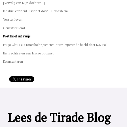
[Vervolg van Mijn dochter…]
De drie-eenheid Elsschot door J. Goudsblom
Vorstenleven
Geruststellend
Post Brief uit Parijs
Hugo Claus als toneelschrijver Het interrumperende beeld door K.L. Poll
Een rechtse en een linkse oudgast
Kommentaren
Lees de Tirade Blog