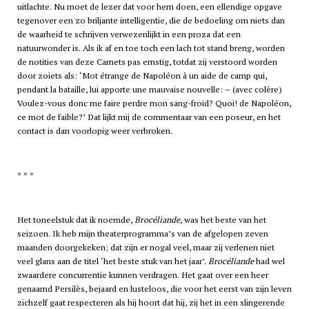
uitlachte. Nu moet de lezer dat voor hem doen, een ellendige opgave
tegenover een zo briljante intelligentie, die de bedoeling om niets dan
de waarheid te schrijven verwezenlijkt in een proza dat een
natuurwonder is. Als ik af en toe toch een lach tot stand breng, worden
de notities van deze Carnets pas ernstig, totdat zij verstoord worden
door zoiets als: ‘Mot étrange de Napoléon à un aide de camp qui,
pendant la bataille, lui apporte une mauvaise nouvelle: – (avec colère)
Voulez-vous donc me faire perdre mon sang-froid? Quoi! de Napoléon,
ce mot de faible?’ Dat lijkt mij de commentaar van een poseur, en het
contact is dan voorlopig weer verbroken.
* * *
Het toneelstuk dat ik noemde,
Brocéliande,
was het beste van het
seizoen. Ik heb mijn theaterprogramma’s van de afgelopen zeven
maanden doorgekeken; dat zijn er nogal veel, maar zij verlenen niet
veel glans aan de titel ‘het beste stuk van het jaar’.
Brocéliande
had wel
zwaardere concurrentie kunnen verdragen. Het gaat over een heer
genaamd Persilès, bejaard en lusteloos, die voor het eerst van zijn leven
zichzelf gaat respecteren als hij hoort dat hij, zij het in een slingerende