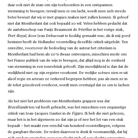
daar ook niet de man om zijn toehoorders in een ontspannen
stemming te brengen; terwijl men er om lacht, wordt men zich steeds
beter bewust dat wij er met grapjes maken niet zullen komen. Ik geloof
niet dat Montherlant dat ook bepaald zo wil. Velen hebben gedacht dat
de aartsbisschop van Parijs Beaumont de Péréfixe in het vorige stuk,
Port-Royal,
door Jean Debucourt te koddig gemaakt was; als ik mij goed
herinner heeft de Hollandse voorstelling dezelfde critiek uitgelokt. Ten
onrechte, voorzover de bedoeling van de auteur het criterium is.
Montherlant had hem als zo’n dwaas ontworpen, misschien mede om
het Franse publiek van de wijs te brengen, dat altijd nog in de eenheid
van stemming in een toneelstuk gelooft. Zijn moeilijkheid is dan dat de
vrolijkheid niet op zijn register voorkomt. De vrolijke scènes zien er uit
alsof regie en acteurs ze verkeerd begrepen hebben; pas als men ze in
de tekst geisoleerd overleest, wordt men overtuigd dat ze om te lachen
zijn.
Als het niet het probleem van Montherlants grappen was dat
Brocéliande
ten val heeft gebracht, was het misschien een ongunstige
critiek van Jean-Jacques Gautier in de
Figaro.
Ik heb die niet gelezen,
maar het is in het algemeen zo dat zijn ja of nee het lot van een stuk
bepaalt – het maakt een verschil van honderd voorstellingen, volgens
de gangbare theorie. De reden daarvoor is denk ik voornamelijk, dat hij
zich erg kan opwinden over een slecht stuk of een slechte opvoering.