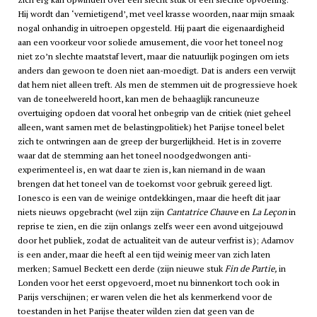
Hij wordt dan ‘vernietigend’, met veel krasse woorden, naar mijn smaak
nogal onhandig in uitroepen opgesteld. Hij paart die eigenaardigheid
aan een voorkeur voor soliede amusement, die voor het toneel nog
niet zo’n slechte maatstaf levert, maar die natuurlijk pogingen om iets
anders dan gewoon te doen niet aan-moedigt. Dat is anders een verwijt
dat hem niet alleen treft. Als men de stemmen uit de progressieve hoek
van de toneelwereld hoort, kan men de behaaglijk rancuneuze
overtuiging opdoen dat vooral het onbegrip van de critiek (niet geheel
alleen, want samen met de belastingpolitiek) het Parijse toneel belet
zich te ontwringen aan de greep der burgerlijkheid. Het is in zoverre
waar dat de stemming aan het toneel noodgedwongen anti-
experimenteel is, en wat daar te zien is, kan niemand in de waan
brengen dat het toneel van de toekomst voor gebruik gereed ligt.
Ionesco is een van de weinige ontdekkingen, maar die heeft dit jaar
niets nieuws opgebracht (wel zijn zijn
Cantatrice Chauve
en
La Leçon
in
reprise te zien, en die zijn onlangs zelfs weer een avond uitgejouwd
door het publiek, zodat de actualiteit van de auteur verfrist is); Adamov
is een ander, maar die heeft al een tijd weinig meer van zich laten
merken; Samuel Beckett een derde (zijn nieuwe stuk
Fin de Partie,
in
Londen voor het eerst opgevoerd, moet nu binnenkort toch ook in
Parijs verschijnen; er waren velen die het als kenmerkend voor de
toestanden in het Parijse theater wilden zien dat geen van de