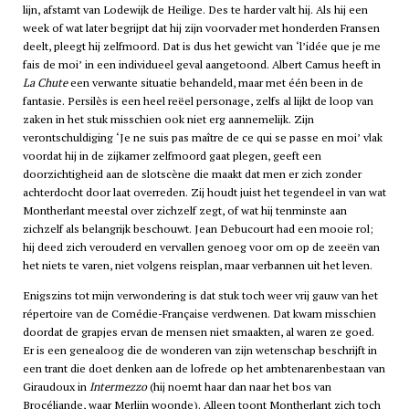
lijn, afstamt van Lodewijk de Heilige. Des te harder valt hij. Als hij een
week of wat later begrijpt dat hij zijn voorvader met honderden Fransen
deelt, pleegt hij zelfmoord. Dat is dus het gewicht van ‘l’idée que je me
fais de moi’ in een individueel geval aangetoond. Albert Camus heeft in
La Chute
een verwante situatie behandeld, maar met één been in de
fantasie. Persilès is een heel reëel personage, zelfs al lijkt de loop van
zaken in het stuk misschien ook niet erg aannemelijk. Zijn
verontschuldiging ‘Je ne suis pas maître de ce qui se passe en moi’ vlak
voordat hij in de zijkamer zelfmoord gaat plegen, geeft een
doorzichtigheid aan de slotscène die maakt dat men er zich zonder
achterdocht door laat overreden. Zij houdt juist het tegendeel in van wat
Montherlant meestal over zichzelf zegt, of wat hij tenminste aan
zichzelf als belangrijk beschouwt. Jean Debucourt had een mooie rol;
hij deed zich verouderd en vervallen genoeg voor om op de zeeën van
het niets te varen, niet volgens reisplan, maar verbannen uit het leven.
Enigszins tot mijn verwondering is dat stuk toch weer vrij gauw van het
répertoire van de Comédie-Française verdwenen. Dat kwam misschien
doordat de grapjes ervan de mensen niet smaakten, al waren ze goed.
Er is een genealoog die de wonderen van zijn wetenschap beschrijft in
een trant die doet denken aan de lofrede op het ambtenarenbestaan van
Giraudoux in
Intermezzo
(hij noemt haar dan naar het bos van
Brocéliande, waar Merlijn woonde). Alleen toont Montherlant zich toch