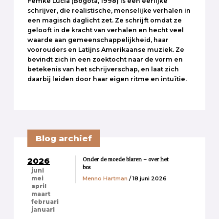
Femke Lucia (Bogota, 1998) is een eerlijke
schrijver, die realistische, menselijke verhalen in
een magisch daglicht zet. Ze schrijft omdat ze
gelooft in de kracht van verhalen en hecht veel
waarde aan gemeenschappelijkheid, haar
voorouders en Latijns Amerikaanse muziek. Ze
bevindt zich in een zoektocht naar de vorm en
betekenis van het schrijverschap, en laat zich
daarbij leiden door haar eigen ritme en intuïtie.
Blog archief
Onder de moede blaren – over het
2026
bos
juni
Menno Hartman
/ 18 juni 2026
mei
april
maart
februari
januari