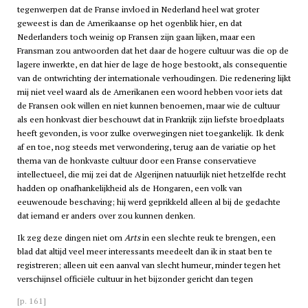
tegenwerpen dat de Franse invloed in Nederland heel wat groter
geweest is dan de Amerikaanse op het ogenblik hier, en dat
Nederlanders toch weinig op Fransen zijn gaan lijken, maar een
Fransman zou antwoorden dat het daar de hogere cultuur was die op de
lagere inwerkte, en dat hier de lage de hoge bestookt, als consequentie
van de ontwrichting der internationale verhoudingen. Die redenering lijkt
mij niet veel waard als de Amerikanen een woord hebben voor iets dat
de Fransen ook willen en niet kunnen benoemen, maar wie de cultuur
als een honkvast dier beschouwt dat in Frankrijk zijn liefste broedplaats
heeft gevonden, is voor zulke overwegingen niet toegankelijk. Ik denk
af en toe, nog steeds met verwondering, terug aan de variatie op het
thema van de honkvaste cultuur door een Franse conservatieve
intellectueel, die mij zei dat de Algerijnen natuurlijk niet hetzelfde recht
hadden op onafhankelijkheid als de Hongaren, een volk van
eeuwenoude beschaving; hij werd geprikkeld alleen al bij de gedachte
dat iemand er anders over zou kunnen denken.
Ik zeg deze dingen niet om
Arts
in een slechte reuk te brengen, een
blad dat altijd veel meer interessants meedeelt dan ik in staat ben te
registreren; alleen uit een aanval van slecht humeur, minder tegen het
verschijnsel officiële cultuur in het bijzonder gericht dan tegen
[p. 161]