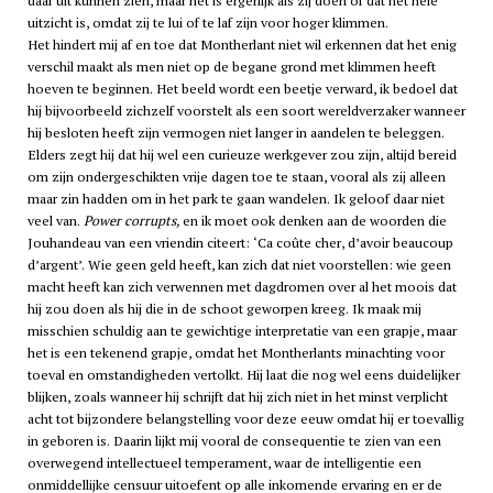
daar uit kunnen zien, maar het is ergerlijk als zij doen of dat het hele
uitzicht is, omdat zij te lui of te laf zijn voor hoger klimmen.
Het hindert mij af en toe dat Montherlant niet wil erkennen dat het enig
verschil maakt als men niet op de begane grond met klimmen heeft
hoeven te beginnen. Het beeld wordt een beetje verward, ik bedoel dat
hij bijvoorbeeld zichzelf voorstelt als een soort wereldverzaker wanneer
hij besloten heeft zijn vermogen niet langer in aandelen te beleggen.
Elders zegt hij dat hij wel een curieuze werkgever zou zijn, altijd bereid
om zijn ondergeschikten vrije dagen toe te staan, vooral als zij alleen
maar zin hadden om in het park te gaan wandelen. Ik geloof daar niet
veel van.
Power corrupts,
en ik moet ook denken aan de woorden die
Jouhandeau van een vriendin citeert: ‘Ca coûte cher, d’avoir beaucoup
d’argent’. Wie geen geld heeft, kan zich dat niet voorstellen: wie geen
macht heeft kan zich verwennen met dagdromen over al het moois dat
hij zou doen als hij die in de schoot geworpen kreeg. Ik maak mij
misschien schuldig aan te gewichtige interpretatie van een grapje, maar
het is een tekenend grapje, omdat het Montherlants minachting voor
toeval en omstandigheden vertolkt. Hij laat die nog wel eens duidelijker
blijken, zoals wanneer hij schrijft dat hij zich niet in het minst verplicht
acht tot bijzondere belangstelling voor deze eeuw omdat hij er toevallig
in geboren is. Daarin lijkt mij vooral de consequentie te zien van een
overwegend intellectueel temperament, waar de intelligentie een
onmiddellijke censuur uitoefent op alle inkomende ervaring en er de