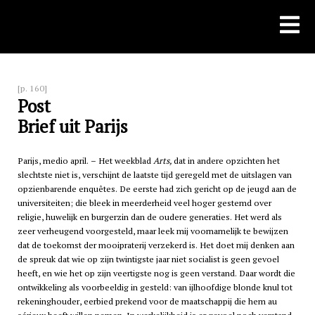
Skip
to
content
[p. 160]
Post
Brief uit Parijs
Parijs, medio april. – Het weekblad
Arts,
dat in andere opzichten het
slechtste niet is, verschijnt de laatste tijd geregeld met de uitslagen van
opzienbarende enquêtes. De eerste had zich gericht op de jeugd aan de
universiteiten; die bleek in meerderheid veel hoger gestemd over
religie, huwelijk en burgerzin dan de oudere generaties. Het werd als
zeer verheugend voorgesteld, maar leek mij voornamelijk te bewijzen
dat de toekomst der mooipraterij verzekerd is. Het doet mij denken aan
de spreuk dat wie op zijn twintigste jaar niet socialist is geen gevoel
heeft, en wie het op zijn veertigste nog is geen verstand. Daar wordt die
ontwikkeling als voorbeeldig in gesteld: van ijlhoofdige blonde knul tot
rekeninghouder, eerbied prekend voor de maatschappij die hem au