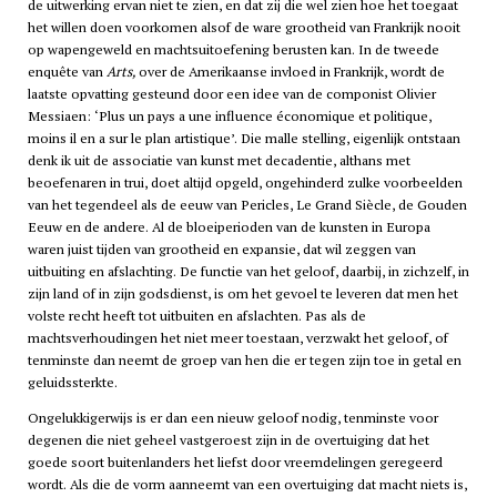
de uitwerking ervan niet te zien, en dat zij die wel zien hoe het toegaat
het willen doen voorkomen alsof de ware grootheid van Frankrijk nooit
op wapengeweld en machtsuitoefening berusten kan. In de tweede
enquête van
Arts,
over de Amerikaanse invloed in Frankrijk, wordt de
laatste opvatting gesteund door een idee van de componist Olivier
Messiaen: ‘Plus un pays a une influence économique et politique,
moins il en a sur le plan artistique’. Die malle stelling, eigenlijk ontstaan
denk ik uit de associatie van kunst met decadentie, althans met
beoefenaren in trui, doet altijd opgeld, ongehinderd zulke voorbeelden
van het tegendeel als de eeuw van Pericles, Le Grand Siècle, de Gouden
Eeuw en de andere. Al de bloeiperioden van de kunsten in Europa
waren juist tijden van grootheid en expansie, dat wil zeggen van
uitbuiting en afslachting. De functie van het geloof, daarbij, in zichzelf, in
zijn land of in zijn godsdienst, is om het gevoel te leveren dat men het
volste recht heeft tot uitbuiten en afslachten. Pas als de
machtsverhoudingen het niet meer toestaan, verzwakt het geloof, of
tenminste dan neemt de groep van hen die er tegen zijn toe in getal en
geluidssterkte.
Ongelukkigerwijs is er dan een nieuw geloof nodig, tenminste voor
degenen die niet geheel vastgeroest zijn in de overtuiging dat het
goede soort buitenlanders het liefst door vreemdelingen geregeerd
wordt. Als die de vorm aanneemt van een overtuiging dat macht niets is,