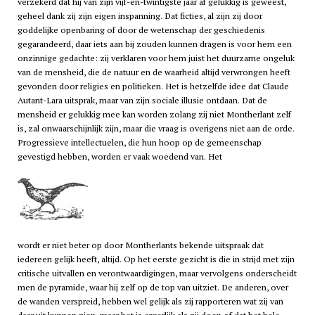
verzekerd dat hij van zijn vijf-en-twintigste jaar af gelukkig is geweest,
geheel dank zij zijn eigen inspanning. Dat ficties, al zijn zij door
goddelijke openbaring of door de wetenschap der geschiedenis
gegarandeerd, daar iets aan bij zouden kunnen dragen is voor hem een
onzinnige gedachte: zij verklaren voor hem juist het duurzame ongeluk
van de mensheid, die de natuur en de waarheid altijd verwrongen heeft
gevonden door religies en politieken. Het is hetzelfde idee dat Claude
Autant-Lara uitsprak, maar van zijn sociale illusie ontdaan. Dat de
mensheid er gelukkig mee kan worden zolang zij niet Montherlant zelf
is, zal onwaarschijnlijk zijn, maar die vraag is overigens niet aan de orde.
Progressieve intellectuelen, die hun hoop op de gemeenschap
gevestigd hebben, worden er vaak woedend van. Het
wordt er niet beter op door Montherlants bekende uitspraak dat
iedereen gelijk heeft, altijd. Op het eerste gezicht is die in strijd met zijn
critische uitvallen en verontwaardigingen, maar vervolgens onderscheidt
men de pyramide, waar hij zelf op de top van uitziet. De anderen, over
de wanden verspreid, hebben wel gelijk als zij rapporteren wat zij van