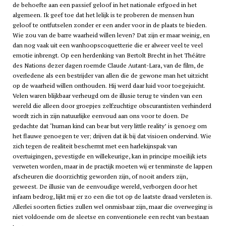
de behoefte aan een passief geloof in het nationale erfgoed in het
algemeen. Ik geef toe dat het lelijk is te proberen de mensen hun
geloof te ontfutselen zonder er een ander voor in de plaats te bieden.
Wie zou van de barre waarheid willen leven? Dat zijn er maar weinig, en
dan nog vaak uit een wanhoopscoquetterie die er alweer veel te veel
emotie inbrengt. Op een herdenking van Bertolt Brecht in het Théâtre
des Nations dezer dagen roemde Claude Autant-Lara, van de film, de
overledene als een bestrijder van allen die de gewone man het uitzicht
op de waarheid willen onthouden. Hij werd daar luid voor toegejuicht.
Velen waren blijkbaar verheugd om de illusie terug te vinden van een
wereld die alleen door groepjes zelfzuchtige obscurantisten verhinderd
wordt zich in zijn natuurlijke eenvoud aan ons voor te doen. De
gedachte dat ‘human kind can bear but very little reality’ is genoeg om
het flauwe genoegen te ver; drijven dat ik bij dat visioen ondervind. Wie
zich tegen de realiteit beschermt met een harlekijnspak van
overtuigingen, gevestigde en willekeurige, kan in principe moeilijk iets
verweten worden, maar in de practijk moeten wij er tenminste de lappen
afscheuren die doorzichtig geworden zijn, of nooit anders zijn,
geweest. De illusie van de eenvoudige wereld, verborgen door het
infaam bedrog, lijkt mij er zo een die tot op de laatste draad versleten is.
Allerlei soorten ficties zullen wel onmisbaar zijn, maar die overweging is
niet voldoende om de sleetse en conventionele een recht van bestaan