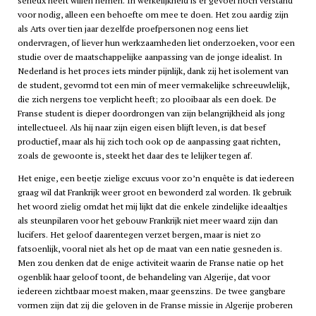
sérieux heeft willen nemen. In werkelijkheid is er gevoel noch verstand
voor nodig, alleen een behoefte om mee te doen. Het zou aardig zijn
als Arts over tien jaar dezelfde proefpersonen nog eens liet
ondervragen, of liever hun werkzaamheden liet onderzoeken, voor een
studie over de maatschappelijke aanpassing van de jonge idealist. In
Nederland is het proces iets minder pijnlijk, dank zij het isolement van
de student, gevormd tot een min of meer vermakelijke schreeuwlelijk,
die zich nergens toe verplicht heeft; zo plooibaar als een doek. De
Franse student is dieper doordrongen van zijn belangrijkheid als jong
intellectueel. Als hij naar zijn eigen eisen blijft leven, is dat besef
productief, maar als hij zich toch ook op de aanpassing gaat richten,
zoals de gewoonte is, steekt het daar des te lelijker tegen af.
Het enige, een beetje zielige excuus voor zo’n enquête is dat iedereen
graag wil dat Frankrijk weer groot en bewonderd zal worden. Ik gebruik
het woord zielig omdat het mij lijkt dat die enkele zindelijke ideaaltjes
als steunpilaren voor het gebouw Frankrijk niet meer waard zijn dan
lucifers. Het geloof daarentegen verzet bergen, maar is niet zo
fatsoenlijk, vooral niet als het op de maat van een natie gesneden is.
Men zou denken dat de enige activiteit waarin de Franse natie op het
ogenblik haar geloof toont, de behandeling van Algerije, dat voor
iedereen zichtbaar moest maken, maar geenszins. De twee gangbare
vormen zijn dat zij die geloven in de Franse missie in Algerije proberen