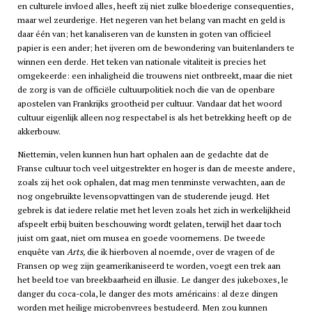
en culturele invloed alles, heeft zij niet zulke bloederige consequenties,
maar wel zeurderige. Het negeren van het belang van macht en geld is
daar één van; het kanaliseren van de kunsten in goten van officieel
papier is een ander; het ijveren om de bewondering van buitenlanders te
winnen een derde. Het teken van nationale vitaliteit is precies het
omgekeerde: een inhaligheid die trouwens niet ontbreekt, maar die niet
de zorg is van de officiële cultuurpolitiek noch die van de openbare
apostelen van Frankrijks grootheid per cultuur. Vandaar dat het woord
cultuur eigenlijk alleen nog respectabel is als het betrekking heeft op de
akkerbouw.
Niettemin, velen kunnen hun hart ophalen aan de gedachte dat de
Franse cultuur toch veel uitgestrekter en hoger is dan de meeste andere,
zoals zij het ook ophalen, dat mag men tenminste verwachten, aan de
nog ongebruikte levensopvattingen van de studerende jeugd. Het
gebrek is dat iedere relatie met het leven zoals het zich in werkelijkheid
afspeelt erbij buiten beschouwing wordt gelaten, terwijl het daar toch
juist om gaat, niet om musea en goede voornemens. De tweede
enquête van
Arts,
die ik hierboven al noemde, over de vragen of de
Fransen op weg zijn geamerikaniseerd te worden, voegt een trek aan
het beeld toe van breekbaarheid en illusie. Le danger des jukeboxes, le
danger du coca-cola, le danger des mots américains: al deze dingen
worden met heilige microbenvrees bestudeerd. Men zou kunnen