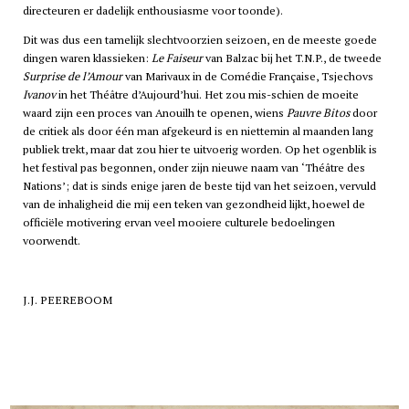
directeuren er dadelijk enthousiasme voor toonde).
Dit was dus een tamelijk slechtvoorzien seizoen, en de meeste goede
dingen waren klassieken:
Le Faiseur
van Balzac bij het T.N.P., de tweede
Surprise de l’Amour
van Marivaux in de Comédie Française, Tsjechovs
Ivanov
in het Théâtre d’Aujourd’hui. Het zou mis-schien de moeite
waard zijn een proces van Anouilh te openen, wiens
Pauvre Bitos
door
de critiek als door één man afgekeurd is en niettemin al maanden lang
publiek trekt, maar dat zou hier te uitvoerig worden. Op het ogenblik is
het festival pas begonnen, onder zijn nieuwe naam van ‘Théâtre des
Nations’; dat is sinds enige jaren de beste tijd van het seizoen, vervuld
van de inhaligheid die mij een teken van gezondheid lijkt, hoewel de
officiële motivering ervan veel mooiere culturele bedoelingen
voorwendt.
J.J. PEEREBOOM