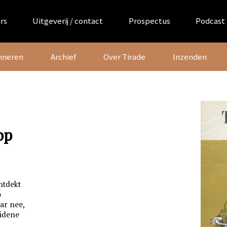
rs
Uitgeverij / contact
Prospectus
Podcast
nneren
Archief
Over Tirade
Inzenden
op
ntdekt
o
aar nee,
eidene
n