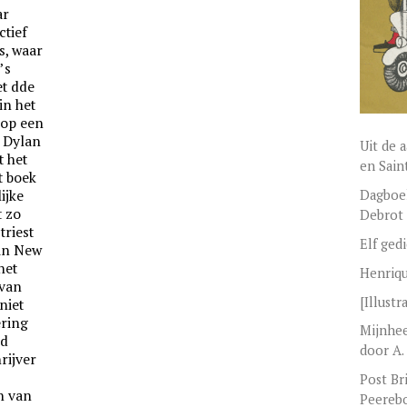
ar
ctief
s, waar
’s
et dde
in het
t op een
r Dylan
Uit de 
t het
en Sain
t boek
Dagboek
ijke
t zo
Debrot
triest
Elf ged
in New
het
Henriq
 van
[Illustr
niet
ering
Mijnhee
ed
door A.
rijver
Post Bri
n van
Peereb