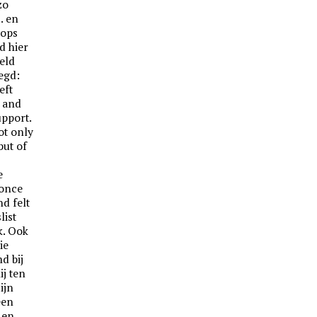
zo
. en
oops
d hier
eld
egd:
eft
, and
upport.
ot only
but of
e
 once
d felt
list
k. Ook
ie
d bij
ij ten
ijn
een
 en