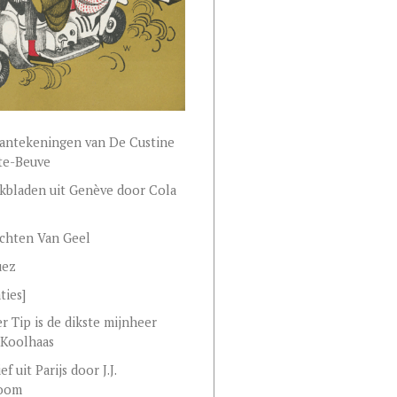
aantekeningen van De Custine
te-Beuve
bladen uit Genève door Cola
ichten Van Geel
uez
aties]
r Tip is de dikste mijnheer
 Koolhaas
ef uit Parijs door J.J.
oom