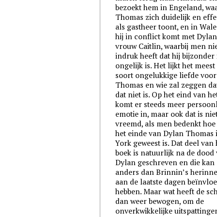
bezoekt hem in Engeland, wa
Thomas zich duidelijk en effe
als gastheer toont, en in Wale
hij in conflict komt met Dylan
vrouw Caitlin, waarbij men ni
indruk heeft dat hij bijzonder 
ongelijk is. Het lijkt het mees
soort ongelukkige liefde voo
Thomas en wie zal zeggen da
dat niet is. Op het eind van he
komt er steeds meer persoonl
emotie in, maar ook dat is nie
vreemd, als men bedenkt hoe 
het einde van Dylan Thomas 
York geweest is. Dat deel van 
boek is natuurlijk na de dood
Dylan geschreven en die kan 
anders dan Brinnin’s herinn
aan de laatste dagen beïnvlo
hebben. Maar wat heeft de sch
dan weer bewogen, om de
onverkwikkelijke uitspattinge