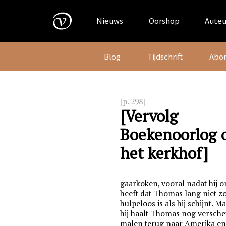
Skip
to
Nieuws
Oorshop
Auteu
content
Blog
Tijdschrift
Abo
[p. 298]
[Vervolg
Boekenoorlog 
het kerkhof]
gaarkoken, vooral nadat hij o
heeft dat Thomas lang niet z
hulpeloos is als hij schijnt. M
hij haalt Thomas nog versch
malen terug naar Amerika e