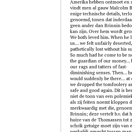
Amerika hebben ontmoet en 
vindt men al gauw Malcolm B
enige technische details, terl
genoemd, tonen dat inderdaa
geen ander dan Brinnin bedo
kan zijn. Over hem wordt gez
We both leved him. When he l
us… we felt unfairly deserted
pathetically lost without his s
So much had he come to be n
the guardian of our money… 
our rags and tatters of fast-
diminishing senses. Then… h
would suddenly be there… at
we dropped the tomfoolery an
safe and good again. Dit is bes
niet de toon van een polemie
als zij feiten noemt kloppen d
merkwaardig met die, genoem
Brinnin; deze vertelt b.v. dat h
huize van de Thomassen tot z
schrik getuige moet zijn van 
werkelijk gevecht tussen man