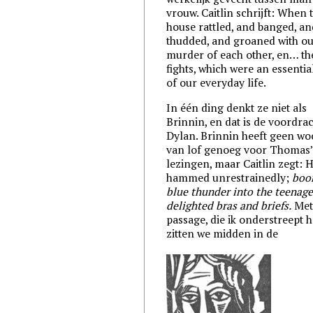
vrouw. Caitlin schrijft: When 
house rattled, and banged, an
thudded, and groaned with o
murder of each other, en… th
fights, which were an essentia
of our everyday life.
In één ding denkt ze niet als
Brinnin, en dat is de voordra
Dylan. Brinnin heeft geen w
van lof genoeg voor Thomas
lezingen, maar Caitlin zegt: 
hammed unrestrainedly;
boo
blue thunder into the teenage
delighted bras and briefs.
Met
passage, die ik onderstreept h
zitten we midden in de