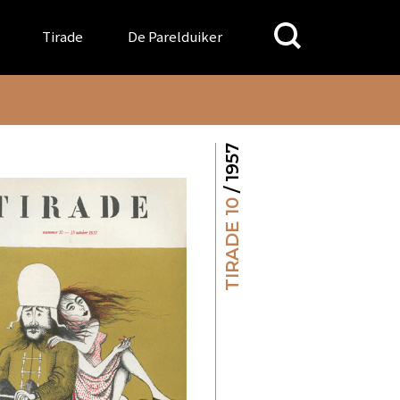
Search
Tirade
De Parelduiker
for:
/ 1957
TIRADE 10