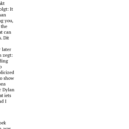
nkt
lgt: It
 man
ng you,
 the
at can
. Dit
 later
n zegt:
ading
o
blicized
 to show
ons
r Dylan
t iets
nd I
oek
n, was