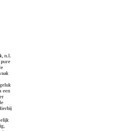
, n.l.
l pure
de
vaak
 geluk
s een
er
de
ierbij
elijk
ig,