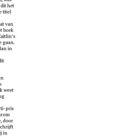
dit het
 titel
at van
et boek
aitlin’s
e gaan.
lan in
it
en
n
k weet
ng
ti-pris
aarom
, door
chrijft
j in