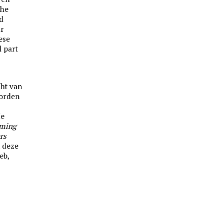
the
d
ur
ese
l part
cht van
oorden
’
He
ming
rs
 deze
eb,