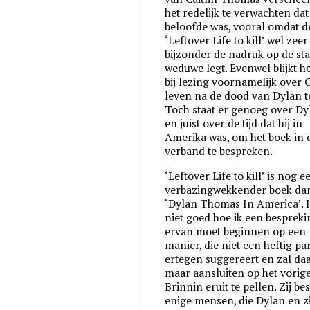
het redelijk te verwachten dat 
beloofde was, vooral omdat de
‘Leftover Life to kill’ wel zeer
bijzonder de nadruk op de sta
weduwe legt. Evenwel blijkt h
bij lezing voornamelijk over C
leven na de dood van Dylan t
Toch staat er genoeg over Dy
en juist over de tijd dat hij in
Amerika was, om het boek in d
verband te bespreken.
‘Leftover Life to kill’ is nog e
verbazingwekkender boek da
‘Dylan Thomas In America’. I
niet goed hoe ik een bespreki
ervan moet beginnen op een
manier, die niet een heftig par
ertegen suggereert en zal d
maar aansluiten op het vorige
Brinnin eruit te pellen. Zij bes
enige mensen, die Dylan en zi