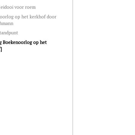
leidooi voor roem
oorlog op het kerkhof door
ehmann
standpunt
g Boekenoorlog op het
]