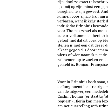
zijn idool zo exact te beschrij
lijkt mij op zijn minst een pijn
bezigheid te zijn geweest. An
kunnen boos zijn, ik kan mij 
verbazen, want ik krijg sterk 
indruk dat Brinnin’s bewond
voor Thomas zowel als mens 
auteur volkomen authentiek is
geloof niet dat dit boek op één
stellen is met één dat dezer 
elkaar gegooid is door ieman
wiens of wier naam ik niet de
zal nemen op te zoeken en da
getiteld is: Bonjour Françoise
Voor in Brinnin’s boek staat,
de Jong noemt het ‘treurige 
van de uitgever, een mededel
Caitlin Thomas (er staat bij ‘a
request’). Hierin kan men lez
am not quarrelling with Brin