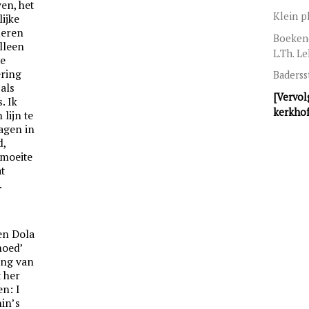
ven, het
Klein p
lijke
deren
Boeken
alleen
L.Th. L
de
ering
Baders
als
[Vervol
. Ik
kerkhof
 lijn te
dagen in
d,
 moeite
t
.
 en Dola
moed’
ing van
t her
en: I
nin’s