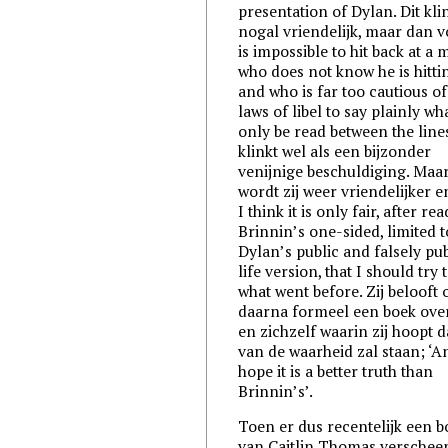
presentation of Dylan. Dit kli
nogal vriendelijk, maar dan vo
is impossible to hit back at a
who does not know he is hitti
and who is far too cautious of
laws of libel to say plainly wh
only be read between the lines
klinkt wel als een bijzonder
venijnige beschuldiging. Maar
wordt zij weer vriendelijker e
I think it is only fair, after re
Brinnin’s one-sided, limited t
Dylan’s public and falsely pu
life version, that I should try
what went before. Zij belooft 
daarna formeel een boek ove
en zichzelf waarin zij hoopt da
van de waarheid zal staan; ‘A
hope it is a better truth than
Brinnin’s’.
Toen er dus recentelijk een b
van Caitlin Thomas verschee