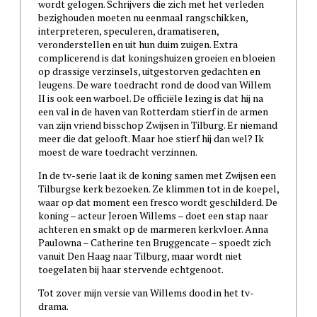
wordt gelogen. Schrijvers die zich met het verleden
bezighouden moeten nu eenmaal rangschikken,
interpreteren, speculeren, dramatiseren,
veronderstellen en uit hun duim zuigen. Extra
complicerend is dat koningshuizen groeien en bloeien
op drassige verzinsels, uitgestorven gedachten en
leugens. De ware toedracht rond de dood van Willem
II is ook een warboel. De officiële lezing is dat hij na
een val in de haven van Rotterdam stierf in de armen
van zijn vriend bisschop Zwijsen in Tilburg. Er niemand
meer die dat gelooft. Maar hoe stierf hij dan wel? Ik
moest de ware toedracht verzinnen.
In de tv-serie laat ik de koning samen met Zwijsen een
Tilburgse kerk bezoeken. Ze klimmen tot in de koepel,
waar op dat moment een fresco wordt geschilderd. De
koning – acteur Jeroen Willems – doet een stap naar
achteren en smakt op de marmeren kerkvloer. Anna
Paulowna – Catherine ten Bruggencate – spoedt zich
vanuit Den Haag naar Tilburg, maar wordt niet
toegelaten bij haar stervende echtgenoot.
Tot zover mijn versie van Willems dood in het tv-
drama.