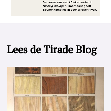
het leven van een klokkenluider in
twintig dialogen
. Daarnaast geeft
Beukenkamp les in scenarioschrijven.
Lees de Tirade Blog