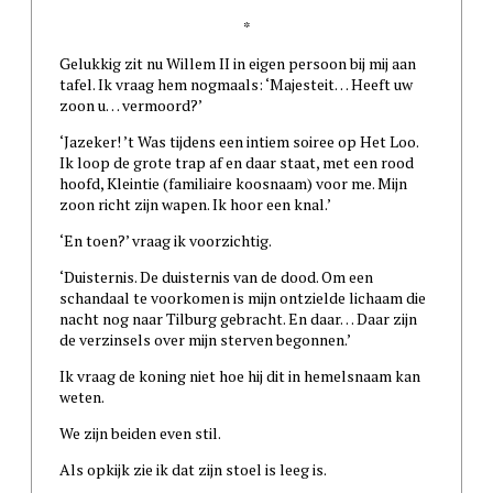
*
Gelukkig zit nu Willem II in eigen persoon bij mij aan
tafel. Ik vraag hem nogmaals: ‘Majesteit… Heeft uw
zoon u… vermoord?’
‘Jazeker! ’t Was tijdens een intiem soiree op Het Loo.
Ik loop de grote trap af en daar staat, met een rood
hoofd, Kleintie (familiaire koosnaam) voor me. Mijn
zoon richt zijn wapen. Ik hoor een knal.’
‘En toen?’ vraag ik voorzichtig.
‘Duisternis. De duisternis van de dood. Om een
schandaal te voorkomen is mijn ontzielde lichaam die
nacht nog naar Tilburg gebracht. En daar… Daar zijn
de verzinsels over mijn sterven begonnen.’
Ik vraag de koning niet hoe hij dit in hemelsnaam kan
weten.
We zijn beiden even stil.
Als opkijk zie ik dat zijn stoel is leeg is.