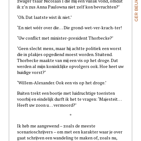
GER BEUKENKAMP
zwager tsaar Nicolaas I die mij een vuilak vond, omdat
ik z’n zus Anna Paulowna niet zelf kon bevruchten?’
‘Oh. Dat laatste wist ik niet.’
‘En niet wéér over die… Die grond-wet-ver-krach-ter!
‘Uw conflict met minister-president Thorbecke?’
‘Geen slecht mens, maar hij achtte politiek een worst
die in plakjes opgediend moest worden. Stuitend.
Thorbecke maakte van mij een vis op het droge. Dat
werden al mijn koninklijke opvolgers ook. Hoe heet uw
huidige vorst?’
‘Willem-Alexander. Ook een vis op het droge.’
Buiten trekt een bootje met luidruchtige toeristen
voorbij en eindelijk durft ik het te vragen: ‘Majesteit…
Heeft uw zoon u… vermoord?’
*
Ik heb me aangewend – zoals de meeste
scenarioschrijvers – om met een karakter waar je over
gaat schrijven een wandeling te maken of, zoals nu,