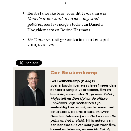
*
Een belangrijke bron voor dit tv-drama was
Voor de troon wordt men niet ongestraft
geboren,
een levendige studie van Daniela
Hooghiemstra en Dorine Hermans.
De Troon
werd uitgezonden in maart en april
2010, AVRO-tv.
Ger Beukenkamp
Ger Beukenkamp (1946) is
scenarioschrijver en schreef meer dan
honderd scripts voor toneel, film en
televisie, waaronder
Ik ga naar Tahiti,
Majesteit
en
Den Uyl en de affaire
Lockheed.
Zijn scenario’s zijn
veelvuldig bekroond, onder meer met
de Liraprijs, de Prix d’Italia en twee
Gouden Kalveren (voor
De kroon
en
De
prins en het meisje
). Hij is auteur van
een handboek over schrijven voor film,
toneel en televisie, en van
Multatuli,