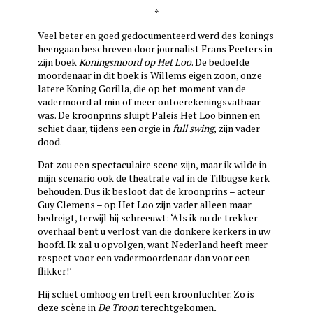
*
Veel beter en goed gedocumenteerd werd des konings
heengaan beschreven door journalist Frans Peeters in
zijn boek
Koningsmoord op Het Loo
. De bedoelde
moordenaar in dit boek is Willems eigen zoon, onze
latere Koning Gorilla, die op het moment van de
vadermoord al min of meer ontoerekeningsvatbaar
was. De kroonprins sluipt Paleis Het Loo binnen en
schiet daar, tijdens een orgie in
full swing
, zijn vader
dood.
Dat zou een spectaculaire scene zijn, maar ik wilde in
mijn scenario ook de theatrale val in de Tilbugse kerk
behouden. Dus ik besloot dat de kroonprins – acteur
Guy Clemens – op Het Loo zijn vader alleen maar
bedreigt, terwijl hij schreeuwt: ‘Als ik nu de trekker
overhaal bent u verlost van die donkere kerkers in uw
hoofd. Ik zal u opvolgen, want Nederland heeft meer
respect voor een vadermoordenaar dan voor een
flikker!’
Hij schiet omhoog en treft een kroonluchter. Zo is
deze scène in
De Troon
terechtgekomen
.