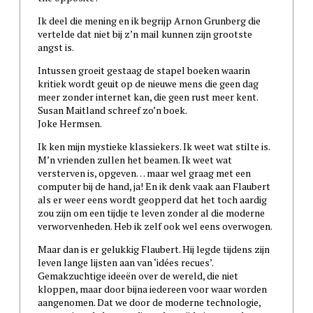
Ik deel die mening en ik begrijp Arnon Grunberg die
vertelde dat niet bij z’n mail kunnen zijn grootste
angst is.
Intussen groeit gestaag de stapel boeken waarin
kritiek wordt geuit op de nieuwe mens die geen dag
meer zonder internet kan, die geen rust meer kent.
Susan Maitland schreef zo’n boek.
Joke Hermsen.
Ik ken mijn mystieke klassiekers. Ik weet wat stilte is.
M’n vrienden zullen het beamen. Ik weet wat
versterven is, opgeven… maar wel graag met een
computer bij de hand, ja! En ik denk vaak aan Flaubert
als er weer eens wordt geopperd dat het toch aardig
zou zijn om een tijdje te leven zonder al die moderne
verworvenheden. Heb ik zelf ook wel eens overwogen.
Maar dan is er gelukkig Flaubert. Hij legde tijdens zijn
leven lange lijsten aan van ‘idées recues’.
Gemakzuchtige ideeën over de wereld, die niet
kloppen, maar door bijna iedereen voor waar worden
aangenomen. Dat we door de moderne technologie,