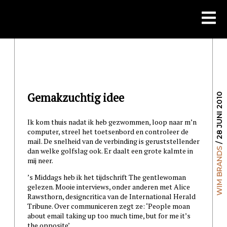
Skip
to
content
Gemakzuchtig idee
/ 28 JUNI 2010
Ik kom thuis nadat ik heb gezwommen, loop naar m’n
computer, streel het toetsenbord en controleer de
mail. De snelheid van de verbinding is geruststellender
WIM BRANDS
dan welke golfslag ook. Er daalt een grote kalmte in
mij neer.
’s Middags heb ik het tijdschrift The gentlewoman
gelezen. Mooie interviews, onder anderen met Alice
Rawsthorn, designcritica van de International Herald
Tribune. Over communiceren zegt ze: ‘People moan
about email taking up too much time, but for me it’s
the opposite’.